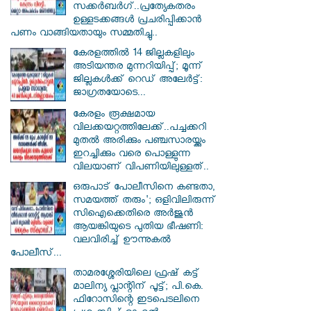
സക്കർബർ​ഗ്..പ്രത്യേകതരം
ഉള്ളടക്കങ്ങൾ പ്രചരിപ്പിക്കാൻ
പണം വാങ്ങിയതായും സമ്മതിച്ചു..
കേരളത്തിൽ 14 ജില്ലകളിലും
അടിയന്തര മുന്നറിയിപ്പ്; മൂന്ന്
ജില്ലകൾക്ക് റെഡ് അലേർട്ട്:
ജാഗ്രതയോടെ...
കേരളം രൂക്ഷമായ
വിലക്കയറ്റത്തിലേക്ക്..പച്ചക്കറി
മുതൽ അരിക്കും പഞ്ചസാരയ്ക്കും
ഇറച്ചിക്കും വരെ പൊള്ളുന്ന
വിലയാണ് വിപണിയിലുള്ളത്..
ഒരുപാട് പോലീസിനെ കണ്ടതാ,
സമയത്ത് തരും'; ഒളിവിലിരുന്ന്
സിഐക്കെതിരെ അർജുൻ
ആയങ്കിയുടെ പുതിയ ഭീഷണി:
വലവിരിച്ച് ഊന്നുകൽ
പോലീസ്...
താമരശ്ശേരിയിലെ ഫ്രഷ് കട്ട്
മാലിന്യ പ്ലാന്റിന് പൂട്ട്; പി.കെ.
ഫിറോസിന്റെ ഇടപെടലിനെ