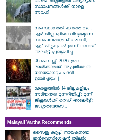
അഞ്ച് ജില്ലകളില്‍ വിദ്യാഭ്യാസ
സ്ഥാപനങ്ങള്‍ക്ക് നാളെ
അവധി
സംസ്ഥാനത്ത് കനത്ത മഴ...
ഏഴ് ജില്ലകളിലെ വിദ്യാഭ്യാസ
സ്ഥാപനങ്ങൾക്ക് അവധി,
എട്ട് ജില്ലകളിൽ ഇന്ന് ഓറഞ്ച്
അലർട്ട് പ്രഖ്യാപിച്ചു
06 ഓഗസ്റ്റ് 2026: ഈ
രാശിക്കാർക്ക് അപ്രതീക്ഷിത
ധനയോഗവും പദവി
ഉയർച്ചയും! |
കേരളത്തിൽ 14 ജില്ലകളിലും
അടിയന്തര മുന്നറിയിപ്പ്; മൂന്ന്
ജില്ലകൾക്ക് റെഡ് അലേർട്ട്:
ജാഗ്രതയോടെ...
Malayali Vartha Recommends
സൈജു കുറുപ്പ് നായകനായ
ഇൻവെസ്റ്റിഗേഷൻ ത്രില്ലർ;