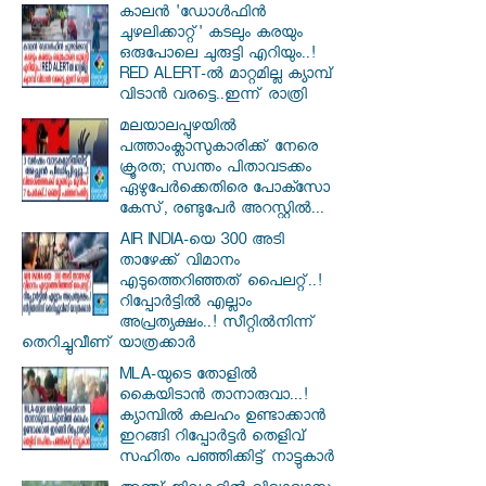
കാലൻ 'ഡോൾഫിൻ
ചുഴലിക്കാറ്റ്' കടലും കരയും
ഒരുപോലെ ചുരുട്ടി എറിയും..!
RED ALERT-ൽ മാറ്റമില്ല ക്യാമ്പ്
വിടാൻ വരട്ടെ..ഇന്ന് രാത്രി
മലയാലപ്പുഴയിൽ
പത്താംക്ലാസുകാരിക്ക് നേരെ
ക്രൂരത; സ്വന്തം പിതാവടക്കം
ഏഴുപേർക്കെതിരെ പോക്സോ
കേസ്, രണ്ടുപേർ അറസ്റ്റിൽ...
AIR INDIA-യെ 300 അടി
താഴേക്ക് വിമാനം
എടുത്തെറിഞ്ഞത് പൈലറ്റ്..!
റിപ്പോർട്ടിൽ എല്ലാം
അപ്രത്യക്ഷം..! സീറ്റിൽനിന്ന്
തെറിച്ചുവീണ് യാത്രക്കാർ
MLA-യുടെ തോളിൽ
കൈയിടാൻ താനാരുവാ...!
ക്യാമ്പിൽ കലഹം ഉണ്ടാക്കാൻ
ഇറങ്ങി റിപ്പോർട്ടർ തെളിവ്
സഹിതം പഞ്ഞിക്കിട്ട് നാട്ടുകാർ