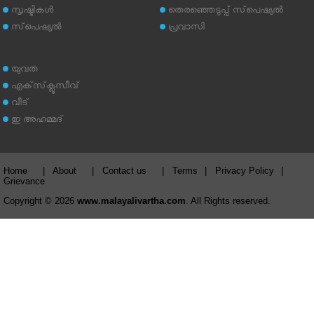
സൃഷ്ടികള്‍
തെരഞ്ഞെടുപ്പ് സ്‌പെഷ്യല്‍
സ്‌പെഷ്യല്‍
പ്രവാസി
യുവത
എക്‌സ്‌ക്ലൂസീവ്
വീട്
ഇ അഹമ്മദ്‌
Home
|
About
|
Contact us
|
Terms
|
Privacy Policy
|
Grievance
Copyright © 2026
www.malayalivartha.com
. All Rights reserved.