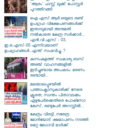
'ആരം' ഫസ്റ്റ് ലുക്ക് പോസ്റ്റർ
പുറത്തിറങ്ങി
ഐ.എസ്.ആർ.ഒയുടെ രണ്ട്
ഉപഗ്രഹ വിക്ഷേപണങ്ങൾക്ക്
ഇതാദ്യമായി അനുമതി
നൽകാതെ കേന്ദ്ര സർക്കാർ...
എൻ.വി.എസ് - 03,
ഇ.ഒ.എസ്-05 എന്നിവയാണ്
ഉപഗ്രഹങ്ങൾ..എന്ത് സംഭവിച്ചു..?
കുന്നംകുളത്ത് സ്വകാര്യ ബസ്
അഞ്ച് വാഹനങ്ങളിൽ
ഇടിച്ചുണ്ടായ അപകടം: മരണം
രണ്ടായി...
മലയാലപ്പുഴയിൽ
പത്താംക്ലാസുകാരിക്ക് നേരെ
ക്രൂരത; സ്വന്തം പിതാവടക്കം
ഏഴുപേർക്കെതിരെ പോക്സോ
കേസ്, രണ്ടുപേർ അറസ്റ്റിൽ...
കേന്ദ്രം വിരട്ടി..നരേന്ദ്ര
മോദിയോട് ക്ഷമാപണം നടത്തി
മെറ്റ മേധാവി മാർക്ക്