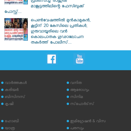
പ്രശംസിച്ച് രാഹുൽ
മാങ്കൂട്ടത്തിലിന്റെ ഫേസ്ബുക്ക്
പോസ്റ്റ്...
പെൺവേഷത്തിൽ മുൻകാമുകൻ,
കൂട്ടിന് 20 കേസിലെ പ്രതികൾ;
ഗുരുവായൂരിലെ വൻ
കൊലപാതക ഗൂഢാലോചന
തകർത്ത് പോലീസ്...
വാര്‍ത്തകള്‍
വനിത
കരിയര്‍
ആരോഗ്യം
ബിസിനസ്
സിനിമ
കൃഷി
സ്‌പോര്‍ട്‌സ്
ഹോബി
ഇമിഗ്രേഷന്‍ & വിസ
യാത്ര
പരസ്യം