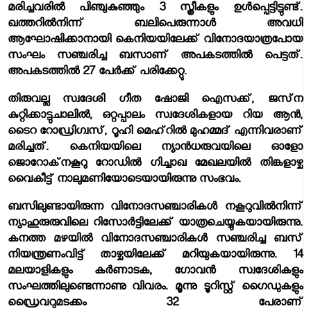
മരിച്ചവരില്‍ പിഞ്ചുകുഞ്ഞും 3 സ്ത്രീകളും ഉള്‍പ്പെട്ടിട്ടുണ്ട്.
ഖത്തറില്‍നിന്ന് ബലിപെരുന്നാള്‍ അവധി
ആഘോഷിക്കാനായി കെനിയയിലേക്ക് വിനോദയാത്രപോയ
സംഘം സഞ്ചരിച്ച ബസാണ് അപകടത്തില്‍ പെട്ടത്.
അപകടത്തില്‍ 27 പേര്‍ക്ക് പരിക്കേറ്റു.
തിരുവല്ല സ്വദേശി ഗീത ഷോജി ഐസക്ക്, ജസ്‌ന
കുറ്റിക്കാട്ടുചാലില്‍, ഒറ്റപ്പാലം സ്വദേശികളായ റിയ ആന്‍,
ടൈറ റോഡ്രിഗ്വസ്, റൂഹി മെഹ്‌റില്‍ മുഹമ്മദ് എന്നിവരാണ്
മരിച്ചത്. കെനിയയിലെ ന്യാന്‍ധരുവയിലെ ഓളോ
ജൊറോക്‌നകൂറു റോഡില്‍ ഗിച്ചാഖ മേഖലയില്‍ തിങ്കളാഴ്ച
വൈകീട്ട് നാലുമണിയോടെയായിരുന്നു സംഭവം.
ബസിലുണ്ടായിരുന്ന വിനോദസഞ്ചാരികള്‍ നകൂറുവില്‍നിന്ന്
ന്യാഹുരുരുവിലെ റിസോര്‍ട്ടിലേക്ക് യാത്രചെയ്യുകയായിരുന്നു.
കനത്ത മഴയില്‍ വിനോദസഞ്ചാരികള്‍ സഞ്ചരിച്ച ബസ്
നിയന്ത്രണംവിട്ട് താഴ്ചയിലേക്ക് മറിയുകയായിരുന്നു. 14
മലയാളികളും കര്‍ണാടക, ഗോവന്‍ സ്വദേശികളും
സംഘത്തിലുണ്ടെന്നാണു വിവരം. മൂന്നു ടൂറിസ്റ്റ് ഗൈഡുകളും
ഡ്രൈവറുമടക്കം 32 പേരാണ്