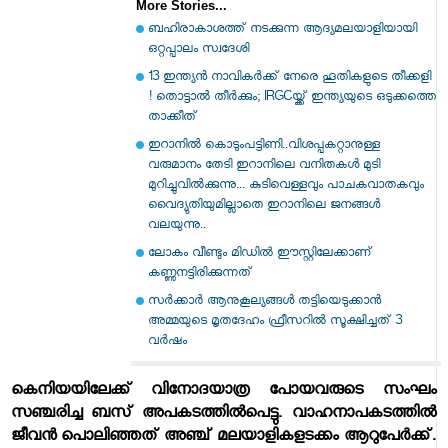
More Stories...
ബഹിരാകാശത്ത് നടക്കുന്ന ആദ്യമലയാളിയായി
ഒറ്റപ്പാലം സ്വദേശി
13 ഇന്ത്യന്‍ നാവികര്‍ക്ക് നേരെ ഹൂതികളുടെ തീക്കളി
! തൊട്ടാല്‍ തീര്‍ക്കും; IRGCയ്ക്ക് ഇന്ത്യയുടെ ഒടുക്കത്തെ
താക്കീത്
ഇറാനില്‍ കൊടുംപട്ടിണി..വിശപ്പകറ്റാനുള്ള
വരുമാനം തേടി ഇറാനിലെ വനിതകള്‍ മുടി
മുറിച്ചുവില്‍ക്കുന്നു... കുടിവെള്ളവും പാചകവാതകവും
വൈദ്യുതിയുമില്ലാതെ ഇറാനിലെ ജനങ്ങള്‍
വലയുന്നു..
ലോകം വീണ്ടും മിഡിൽ ഈസ്റ്റിലേക്കാണ്
കണ്ണുനട്ടിരിക്കുന്നത്
സര്‍ക്കാര്‍ ആനുകൂല്യങ്ങള്‍ തട്ടിയെടുക്കാന്‍
അമ്മയുടെ മൃതദേഹം ഫ്രീസറില്‍ സൂക്ഷിച്ചത് 3
വര്‍ഷം
കെനിയയിലേക്ക് വിനോദയാത്ര പോയവരുടെ സംഘം
സഞ്ചരിച്ച ബസ് അപകടത്തില്‍പെട്ടു. വാഹനാപകടത്തില്‍
ജീവന്‍ പൊലിഞ്ഞത് അഞ്ച് മലയാളികളടക്കം ആറുപേര്‍ക്ക്.