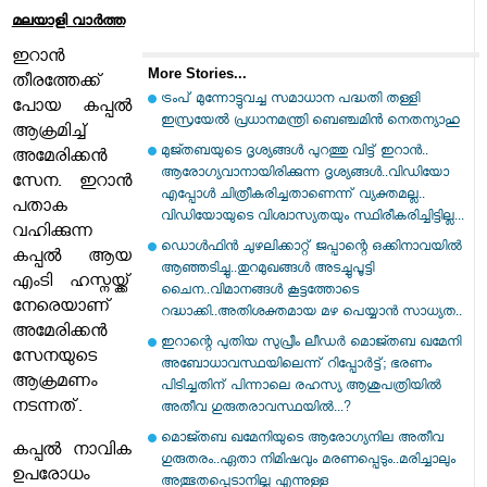
മലയാളി വാര്‍ത്ത
ഇറാൻ
More Stories...
തീരത്തേക്ക്
ട്രംപ് മുന്നോട്ടുവച്ച സമാധാന പദ്ധതി തള്ളി
പോയ കപ്പൽ
ഇസ്രയേല്‍ പ്രധാനമന്ത്രി ബെഞ്ചമിന്‍ നെതന്യാഹു
ആക്രമിച്ച്
മുജ്തബയുടെ ദൃശ്യങ്ങൾ പുറത്തു വിട്ട് ഇറാൻ..
അമേരിക്കൻ
ആരോഗ്യവാനായിരിക്കുന്ന ദൃശ്യങ്ങൾ..വിഡിയോ
സേന. ഇറാൻ
എപ്പോൾ ചിത്രീകരിച്ചതാണെന്ന് വ്യക്തമല്ല..
പതാക
വിഡിയോയുടെ വിശ്വാസ്യതയും സ്ഥിരീകരിച്ചിട്ടില്ല...
വഹിക്കുന്ന
ഡൊൾഫിൻ ചുഴലിക്കാറ്റ് ജപ്പാന്റെ ഒക്കിനാവയിൽ
കപ്പൽ ആയ
ആഞ്ഞടിച്ചു..തുറമുഖങ്ങൾ അടച്ചുപൂട്ടി
എംടി ഹസ്നയ്ക്ക്
ചൈന..വിമാനങ്ങൾ കൂട്ടത്തോടെ
നേരെയാണ്
റദ്ധാക്കി..അതിശക്തമായ മഴ പെയ്യാൻ സാധ്യത..
അമേരിക്കൻ
ഇറാന്റെ പുതിയ സുപ്രീം ലീഡർ മൊജ്തബ ഖമേനി
സേനയുടെ
അബോധാവസ്ഥയിലെന്ന് റിപ്പോർട്ട്; ഭരണം
ആക്രമണം
പിടിച്ചതിന് പിന്നാലെ രഹസ്യ ആശുപത്രിയിൽ
നടന്നത്.
അതീവ ഗുരുതരാവസ്ഥയിൽ...?
മൊജ്തബ ഖമേനിയുടെ ആരോഗ്യനില അതീവ
കപ്പൽ നാവിക
ഗുരുതരം..ഏതാ നിമിഷവും മരണപ്പെടും..മരിച്ചാലും
ഉപരോധം
അത്ഭുതപ്പെടാനില്ല എന്നുള്ള