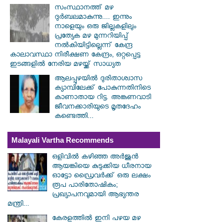
സംസ്ഥാനത്ത് മഴ
ദുർബലമാകുന്നു.... ഇന്നും
നാളെയും ഒരു ജില്ലകളിലും
പ്രത്യേക മഴ മുന്നറിയിപ്പ്
നൽകിയിട്ടില്ലെന്ന് കേന്ദ്ര
കാലാവസ്ഥാ നിരീക്ഷണ കേന്ദ്രം, ഒറ്റപ്പെട്ട
ഇടങ്ങളിൽ നേരിയ മഴയ്ക്ക് സാധ്യത
ആലപ്പുഴയിൽ ​ദുരിതാശ്വാസ
ക്യാമ്പിലേക്ക് പോകുന്നതിനിടെ
കാണാതായ റിട്ട. അങ്കണവാടി
ജീവനക്കാരിയുടെ മൃതദേഹം
കണ്ടെത്തി...
Malayali Vartha Recommends
ഒളിവിൽ കഴിഞ്ഞ അർജുൻ
ആയങ്കിയെ കുടുക്കിയ ധീരനായ
ഓട്ടോ ഡ്രൈവർക്ക് ഒരു ലക്ഷം
രൂപ പാരിതോഷികം;
പ്രഖ്യാപനവുമായി ആഭ്യന്തര
മന്ത്രി...
കേരളത്തിൽ ഇനി പഴയ മഴ