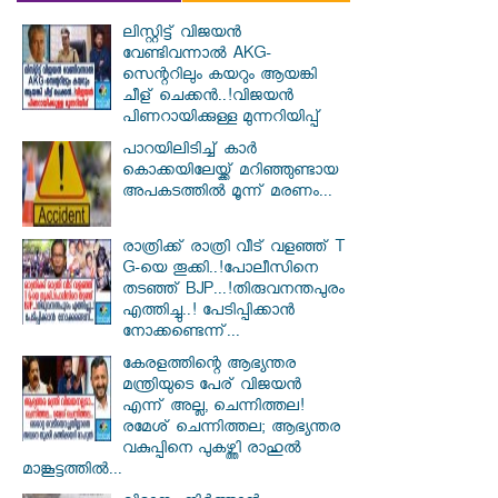
ലിസ്റ്റിട്ട് വിജയൻ
വേണ്ടിവന്നാൽ AKG-
സെന്ററിലും കയറും ആയങ്കി
ചീള് ചെക്കൻ..!വിജയൻ
പിണറായിക്കുള്ള മുന്നറിയിപ്പ്
പാറയിലിടിച്ച് കാർ
കൊക്കയിലേയ്ക്ക് മറിഞ്ഞുണ്ടായ
അപക‌ടത്തിൽ മൂന്ന് മരണം...
രാത്രിക്ക് രാത്രി വീട് വളഞ്ഞ് T
G-യെ തൂക്കി..!പോലീസിനെ
തടഞ്ഞ് BJP...!തിരുവനന്തപുരം
എത്തിച്ചു..! പേടിപ്പിക്കാൻ
നോക്കണ്ടെന്ന്...
കേരളത്തിന്റെ ആഭ്യന്തര
മന്ത്രിയുടെ പേര് വിജയൻ
എന്ന് അല്ല, ചെന്നിത്തല!
രമേശ് ചെന്നിത്തല; ആഭ്യന്തര
വകുപ്പിനെ പുകഴ്ത്തി രാഹുൽ
മാങ്കൂട്ടത്തിൽ...