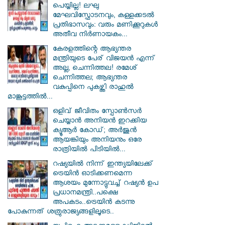
പെയ്യില്ല! ലഘു
മേഘവിസ്ഫോടനവും, കള്ളക്കടൽ
പ്രതിഭാസവും: വരും മണിക്കൂറുകൾ
അതീവ നിർണായകം...
കേരളത്തിന്റെ ആഭ്യന്തര
മന്ത്രിയുടെ പേര് വിജയൻ എന്ന്
അല്ല, ചെന്നിത്തല! രമേശ്
ചെന്നിത്തല; ആഭ്യന്തര
വകുപ്പിനെ പുകഴ്ത്തി രാഹുൽ
മാങ്കൂട്ടത്തിൽ...
ഒളിവ് ജീവിതം സ്പോൺസർ
ചെയ്യാൻ അനിയൻ ഇറക്കിയ
ക്യൂആർ കോഡ്; അർജുൻ
ആയങ്കിയും അനിയനും ഒരേ
രാത്രിയിൽ പിടിയിൽ...
റഷ്യയിൽ നിന്ന് ഇന്ത്യയിലേക്ക്
ട്രെയിൻ ഓടിക്കണമെന്ന
ആശയം മുന്നോട്ടുവച്ച് റഷ്യൻ ഉപ
പ്രധാനമന്ത്രി..പക്ഷെ
അപകടം..ട്രെയിൻ കടന്നു
പോകുന്നത് ശത്രുരാജ്യങ്ങളിലൂടെ..