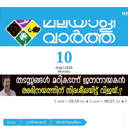
M
10
Aug / 2026
Monday
1 aed =
19.19
inr
●
1 aud =
50.27
inr
●
1 eu
ഹോം
വാര്‍ത്തകള്‍
അന്തര്‍ദേശീയം