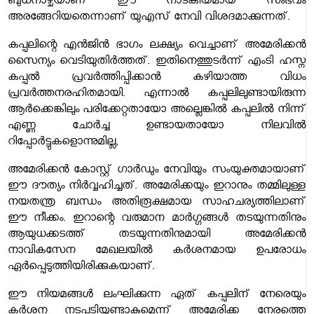
ബുധനാഴ്ചയാണ് ഈ നാടകീയമായ സംഭവം
അരങ്ങേറിയതെന്നാണ് യുഎസ് നേവി വിശദമാക്കുന്നത്.
കപ്പലിന്റെ എൻജിൻ ഭാഗം ലക്ഷ്യം വെച്ചാണ് അമേരിക്കൻ
സൈന്യം വെടിയുതിർത്തത്. ഇതിനെത്തുടർന്ന് എംടി ഹസ്ന
കപ്പൽ പ്രവർത്തിപ്പിക്കാൻ കഴിയാത്ത വിധം
പ്രവർത്തനരഹിതമായി. എന്നാൽ കപ്പലിലുണ്ടായിരുന്ന
ആർക്കെങ്കിലും പരിക്കേറ്റതായോ അല്ലെങ്കിൽ കപ്പലിൽ നിന്ന്
എണ്ണ ചോർച്ച ഉണ്ടായതായോ നിലവിൽ
റിപ്പോർട്ടുകളൊന്നുമില്ല,
അമേരിക്കൻ കോസ്റ്റ് ഗാർഡും നേവിയും സംയുക്തമായാണ്
ഈ ദൗത്യം നിർവ്വഹിച്ചത്. അമേരിക്കയും ഇറാനും തമ്മിലുള്ള
നയതന്ത്ര ബന്ധം അതിരൂക്ഷമായ സാഹചര്യത്തിലാണ്
ഈ നീക്കം. ഇറാന്റെ വരുമാന മാർഗ്ഗങ്ങൾ തടയുന്നതിനും
ആയുധക്കടത്ത് തടയുന്നതിനുമായി അമേരിക്കൻ
നാവികസേന മേഖലയിൽ കർശനമായ ഉപരോധം
ഏർപ്പെടുത്തിയിരിക്കുകയാണ്.
ഈ നിയമങ്ങൾ ലംഘിക്കുന്ന ഏത് കപ്പലിന് നേരെയും
കർശന നടപടിയുണ്ടാകുമെന്ന് അമേരിക്ക നേരത്തെ