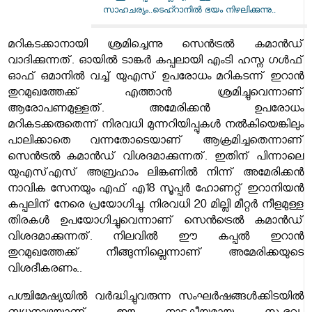
സാഹചര്യം..ടെഹ്റാനിൽ ഭയം നിഴലിക്കുന്നു..
മറികടക്കാനായി ശ്രമിച്ചെന്നു സെൻട്രൽ കമാൻഡ്
വാദിക്കുന്നത്. ഓയിൽ ടാങ്ക‍‍ർ കപ്പലായി എംടി ഹസ്ന ഗൾഫ്
ഓഫ് ഒമാനിൽ വച്ച് യുഎസ് ഉപരോധം മറികടന്ന് ഇറാൻ
തുറമുഖത്തേക്ക് എത്താൻ ശ്രമിച്ചുവെന്നാണ്
ആരോപണമുള്ളത്. അമേരിക്കൻ ഉപരോധം
മറികടക്കരുതെന്ന് നിരവധി മുന്നറിയിപ്പുകൾ നൽകിയെങ്കിലും
പാലിക്കാതെ വന്നതോടെയാണ് ആക്രമിച്ചതെന്നാണ്
സെൻട്രൽ കമാൻഡ് വിശദമാക്കുന്നത്. ഇതിന് പിന്നാലെ
യുഎസ്എസ് അബ്രഹാം ലിങ്കണിൽ നിന്ന് അമേരിക്കൻ
നാവിക സേനയും എഫ് എ18 സൂപ്പ‍ർ ഹോണറ്റ് ഇറാനിയൻ
കപ്പലിന് നേരെ പ്രയോഗിച്ചു. നിരവധി 20 മില്ലി മീറ്റ‍ർ നീളമുള്ള
തിരകൾ ഉപയോഗിച്ചുവെന്നാണ് സെൻട്രെൽ കമാൻഡ്
വിശദമാക്കുന്നത്. നിലവിൽ ഈ കപ്പൽ ഇറാൻ
തുറമുഖത്തേക്ക് നീങ്ങുന്നില്ലെന്നാണ് അമേരിക്കയുടെ
വിശദീകരണം..
പശ്ചിമേഷ്യയിൽ വർദ്ധിച്ചുവരുന്ന സംഘർഷങ്ങൾക്കിടയിൽ