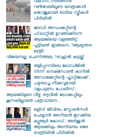
വിമാനം നിര്‍ത്താന്‍
റണ്‍വേയിലൂടെ യാത്രക്കാര്‍
ലഗേജുമായി ഓടിയ സ്ത്രീകള്‍
പിടിയില്‍
ലേഡി അഡ്വക്കറ്റിന്റെ
ഫ്‌ലാറ്റിൽ ഉറങ്ങിക്കിടന്ന
ആയങ്കിയെ വളഞ്ഞിട്ട്
പൂട്ടിയത് ഇങ്ങനെ..!ആഭ്യന്തര
മന്ത്രി
വിജയനല്ല..ചെന്നിത്തല..!രാഹുൽ കട്ടയ്ക്ക്
തളിപ്പറമ്പിലെ ലോഡ്ജിൽ
നിന്ന് നെക്സോൺ കാറിൽ
അഡ്വക്കേറ്റിന്റെ ഫ്ലാറ്റിലേക്ക്;
പഴുതടച്ച നീക്കവുമായി
വളപട്ടണം പോലീസ്;
ആയങ്കിയുടെ വീഴ്ച: ഒടുവിൽ ലോക്കപ്പിലും
കൂസലില്ലാതെ പത്രവായന...
ഒളിവ് ജീവിതം സ്പോൺസർ
ചെയ്യാൻ അനിയൻ ഇറക്കിയ
ക്യൂആർ കോഡ്; അർജുൻ
ആയങ്കിയും അനിയനും ഒരേ
രാത്രിയിൽ പിടിയിൽ...