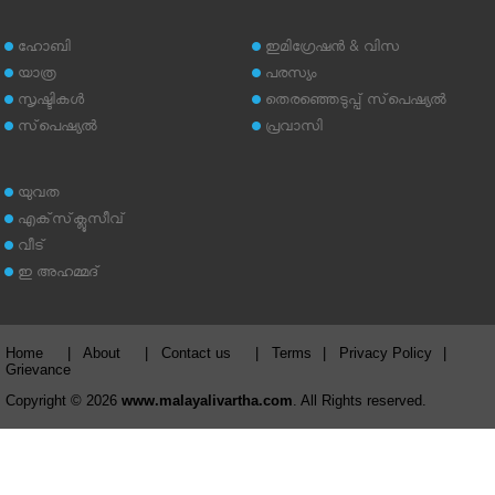
ഹോബി
ഇമിഗ്രേഷന്‍ & വിസ
യാത്ര
പരസ്യം
സൃഷ്ടികള്‍
തെരഞ്ഞെടുപ്പ് സ്‌പെഷ്യല്‍
സ്‌പെഷ്യല്‍
പ്രവാസി
യുവത
എക്‌സ്‌ക്ലൂസീവ്
വീട്
ഇ അഹമ്മദ്‌
Home
|
About
|
Contact us
|
Terms
|
Privacy Policy
|
Grievance
Copyright © 2026
www.malayalivartha.com
. All Rights reserved.