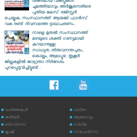
ശക്തമായ വകുപ്പുകള്‍
ചുമത്തിയാവും അർജുനെതിരെ
പുതിയ കേസ് രജിസ്റ്റര്‍
ചെയ്യുക..സംസ്ഥാനത്ത് ആയങ്കി ഫാൻസ്
വക രണ്ട് ദിവസത്തെ ദുഃഖാചരണം..
നാളെ മുതൽ സംസ്ഥാനത്ത്
മഴയുടെ ശക്തി ഗണ്യമായി
കുറയാനുള്ള
സാധ്യത..തിരുവനന്തപുരം,
കൊല്ലം, ആലപ്പുഴ, തൃശൂർ
ജില്ലകളിൽ ജാഗ്രതാ നിർദേശം
പുറപ്പെടുവിച്ചിട്ടുണ്ട്..
വാര്‍ത്തകള്‍
വനിത
കരിയര്‍
ആരോഗ്യം
ബിസിനസ്
സിനിമ
കൃഷി
സ്‌പോര്‍ട്‌സ്