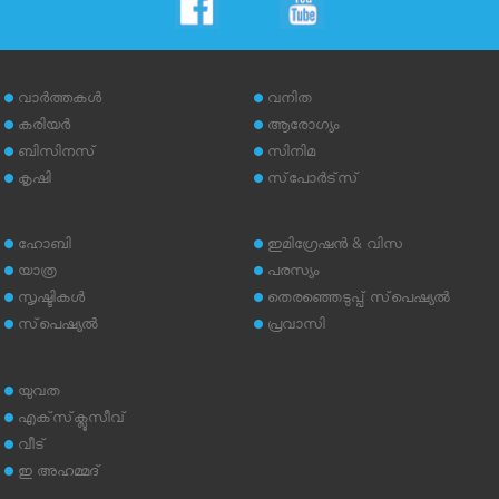
വാര്‍ത്തകള്‍
വനിത
കരിയര്‍
ആരോഗ്യം
ബിസിനസ്
സിനിമ
കൃഷി
സ്‌പോര്‍ട്‌സ്
ഹോബി
ഇമിഗ്രേഷന്‍ & വിസ
യാത്ര
പരസ്യം
സൃഷ്ടികള്‍
തെരഞ്ഞെടുപ്പ് സ്‌പെഷ്യല്‍
സ്‌പെഷ്യല്‍
പ്രവാസി
യുവത
എക്‌സ്‌ക്ലൂസീവ്
വീട്
ഇ അഹമ്മദ്‌