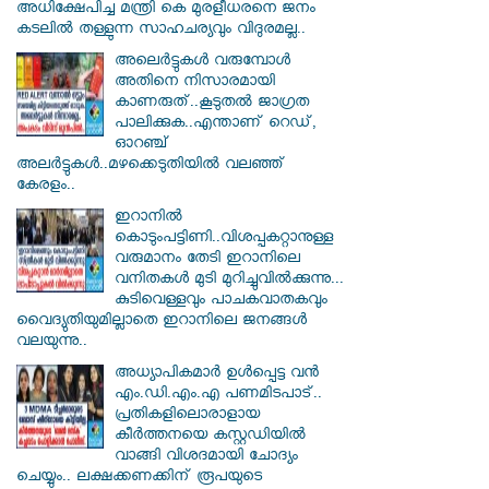
അധിക്ഷേപിച്ച മന്ത്രി കെ മുരളീധരനെ ജനം
കടലില്‍ തള്ളുന്ന സാഹചര്യവും വിദുരമല്ല..
അലെർട്ടുകൾ വരുമ്പോൾ
അതിനെ നിസാരമായി
കാണരുത്..കൂടുതൽ ജാഗ്രത
പാലിക്കുക..എന്താണ് റെഡ്,
ഓറഞ്ച്
അലർട്ടുകൾ..മഴക്കെടുതിയിൽ വലഞ്ഞ്
കേരളം..
ഇറാനില്‍
കൊടുംപട്ടിണി..വിശപ്പകറ്റാനുള്ള
വരുമാനം തേടി ഇറാനിലെ
വനിതകള്‍ മുടി മുറിച്ചുവില്‍ക്കുന്നു...
കുടിവെള്ളവും പാചകവാതകവും
വൈദ്യുതിയുമില്ലാതെ ഇറാനിലെ ജനങ്ങള്‍
വലയുന്നു..
അധ്യാപികമാര്‍ ഉള്‍പ്പെട്ട വന്‍
എം.ഡി.എം.എ പണമിടപാട്..
പ്രതികളിലൊരാളായ
കീര്‍ത്തനയെ കസ്റ്റഡിയില്‍
വാങ്ങി വിശദമായി ചോദ്യം
ചെയ്യും.. ലക്ഷക്കണക്കിന് രൂപയുടെ