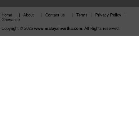
Home
|
About
|
Contact us
|
Terms
|
Privacy Policy
|
Grievance
Copyright © 2026
www.malayalivartha.com
. All Rights reserved.