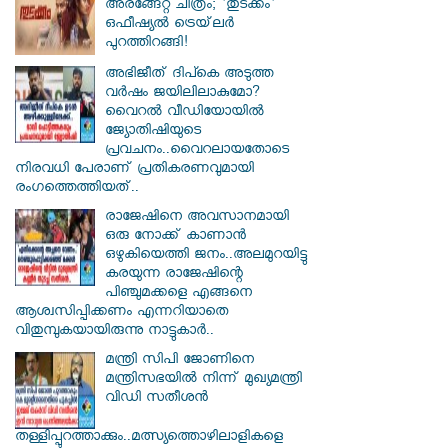
അരങ്ങേറ്റ ചിത്രം; 'തുടക്കം'
ഒഫീഷ്യൽ ട്രെയ്‌ലർ
പുറത്തിറങ്ങി!
അഭിജീത് ദിപ്കെ അടുത്ത
വർഷം ജയിലിലാകുമോ?
വൈറൽ വീഡിയോയിൽ
ജ്യോതിഷിയുടെ
പ്രവചനം..വൈറലായതോടെ
നിരവധി പേരാണ് പ്രതികരണവുമായി
രംഗത്തെത്തിയത്..
രാജേഷിനെ അവസാനമായി
ഒരു നോക്ക് കാണാൻ
ഒഴുകിയെത്തി ജനം..അലമുറയിട്ടു
കരയുന്ന രാജേഷിന്റെ
പിഞ്ചുമക്കളെ എങ്ങനെ
ആശ്വസിപ്പിക്കണം എന്നറിയാതെ
വിതുമ്പുകയായിരുന്നു നാട്ടുകാർ..
മന്ത്രി സിപി ജോണിനെ
മന്ത്രിസഭയില്‍ നിന്ന് മുഖ്യമന്ത്രി
വിഡി സതീശന്‍
തള്ളിപ്പുറത്താക്കും..മത്സ്യത്തൊഴിലാളികളെ