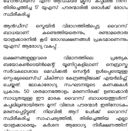
ഹോൻഡിയസ് എന്ന ആഡംബര ക്രൂസ് കപ്പലിൽ നിന്ന്
തിരിച്ചെത്തിച്ച 17 യുഎസ് പൗരന്മാരിൽ ഒരാൾക്ക് രോഗം
സ്ഥിരീകരിച്ചു.
ആൻഡീസ് സ്ട്രെയിൻ വിഭാഗത്തിൽപ്പെട്ട വൈറസ്
ബാധയാണ് കണ്ടെത്തിയതെന്നും, രണ്ടാമതൊരു
യാത്രക്കാരനിൽ കൂടി രോഗലക്ഷണങ്ങൾ പ്രകടമാണെന്നും
യുഎസ് ആരോഗ്യ വകുപ്പ് .
ലക്ഷണങ്ങളുള്ളവരെ വിമാനത്തിലെ പ്രത്യേക
ബയോകൺടെയ്ൻമെന്റ് യൂണിറ്റുകളിലാണ് നെബ്രാസ്ക
സർവകലാശാല മെഡിക്കൽ സെന്റർ ഉൾപ്പെടെയുള്ള
സ്പെഷ്യലൈസ്ഡ് ചികിത്സാ കേന്ദ്രങ്ങളിലേക്ക് എയർലിഫ്റ്റ്
ചെയ്തത്. ലോകാരോഗ്യ സംഘടനയുടെ കണക്കുകൾ
പ്രകാരം 50 ശതമാനത്തോളം മരണനിരക്ക് ഉണ്ടാക്കാൻ
സാധ്യതയുള്ള ഈ മാരക വൈറസ് ബാധയെത്തുടർന്ന്
കപ്പലിലുണ്ടായിരുന്ന മൂന്ന് വിദേശ പൗരന്മാർ ഇതിനോടകം
മരണപ്പെട്ടിട്ടുണ്ട്. നിലവിൽ ആറ് പേർക്ക് വൈറസ്
സ്ഥിരീകരിച്ച സാഹചര്യത്തിൽ, തിരിച്ചെത്തിയ എല്ലാ
യാത്രക്കാരെയും കർശന ആരോഗ്യ നിരീക്ഷണത്തിന്