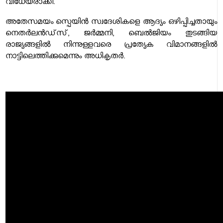
വിധേയരാക്കി.
അതേസമയം സ്പെയിൻ സ്വദേശികളെ ആദ്യം ഒഴിപ്പിച്ചതായും
നെതർലൻഡ്‌സ്, ജർമ്മനി, ബെൽജിയം തുടങ്ങിയ
രാജ്യങ്ങളിൽ നിന്നുള്ളവരെ പ്രത്യേക വിമാനങ്ങളിൽ
നാട്ടിലെത്തിക്കുമെന്നും അധികൃതർ.