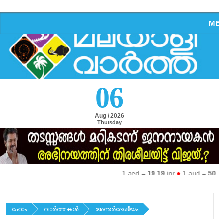
M
06
Aug / 2026
Thursday
1 aed =
19.19
inr
●
1 aud =
50.27
ഹോം
വാര്‍ത്തകള്‍
അന്തര്‍ദേശീയം