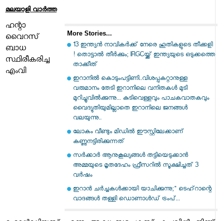
മലയാളി വാര്‍ത്ത
ഹന്റാ
More Stories...
വൈറസ്
13 ഇന്ത്യന്‍ നാവികര്‍ക്ക് നേരെ ഹൂതികളുടെ തീക്കളി
ബാധ
! തൊട്ടാല്‍ തീര്‍ക്കും; IRGCയ്ക്ക് ഇന്ത്യയുടെ ഒടുക്കത്തെ
സ്ഥിരീകരിച്ച
താക്കീത്
എംവി
ഇറാനില്‍ കൊടുംപട്ടിണി..വിശപ്പകറ്റാനുള്ള
വരുമാനം തേടി ഇറാനിലെ വനിതകള്‍ മുടി
മുറിച്ചുവില്‍ക്കുന്നു... കുടിവെള്ളവും പാചകവാതകവും
വൈദ്യുതിയുമില്ലാതെ ഇറാനിലെ ജനങ്ങള്‍
വലയുന്നു..
ലോകം വീണ്ടും മിഡിൽ ഈസ്റ്റിലേക്കാണ്
കണ്ണുനട്ടിരിക്കുന്നത്
സര്‍ക്കാര്‍ ആനുകൂല്യങ്ങള്‍ തട്ടിയെടുക്കാന്‍
അമ്മയുടെ മൃതദേഹം ഫ്രീസറില്‍ സൂക്ഷിച്ചത് 3
വര്‍ഷം
ഇറാൻ ചർച്ചകൾക്കായി യാചിക്കുന്നു;" ടെഹ്‌റാന്റെ
വാദങ്ങൾ തള്ളി ഡൊണാൾഡ് ട്രംപ്...