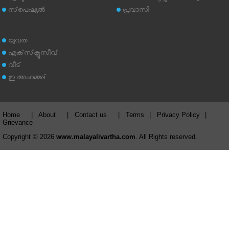
സ്‌പെഷ്യല്‍
പ്രവാസി
യുവത
എക്‌സ്‌ക്ലൂസീവ്
വീട്
ഇ അഹമ്മദ്‌
Home
|
About
|
Contact us
|
Terms
|
Privacy Policy
|
Grievance
Copyright © 2026
www.malayalivartha.com
. All Rights reserved.