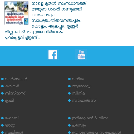
നാളെ മുതൽ സംസ്ഥാനത്ത്
മഴയുടെ ശക്തി ഗണ്യമായി
കുറയാനുള്ള
സാധ്യത..തിരുവനന്തപുരം,
കൊല്ലം, ആലപ്പുഴ, തൃശൂർ
ജില്ലകളിൽ ജാഗ്രതാ നിർദേശം
പുറപ്പെടുവിച്ചിട്ടുണ്ട്..
വാര്‍ത്തകള്‍
വനിത
കരിയര്‍
ആരോഗ്യം
ബിസിനസ്
സിനിമ
കൃഷി
സ്‌പോര്‍ട്‌സ്
ഹോബി
ഇമിഗ്രേഷന്‍ & വിസ
യാത്ര
പരസ്യം
സൃഷ്ടികള്‍
തെരഞ്ഞെടുപ്പ് സ്‌പെഷ്യല്‍