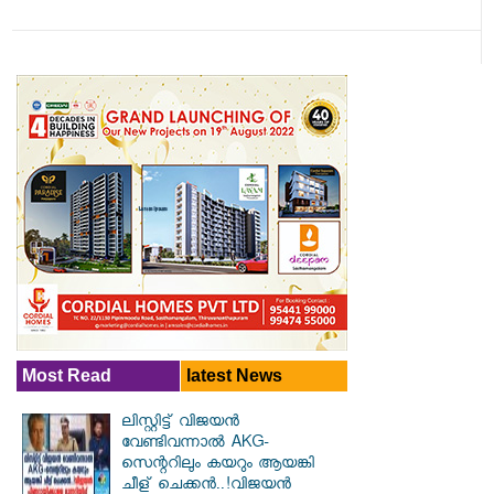
Most Read
latest News
ലിസ്റ്റിട്ട് വിജയൻ
വേണ്ടിവന്നാൽ AKG-
സെന്ററിലും കയറും ആയങ്കി
ചീള് ചെക്കൻ..!വിജയൻ