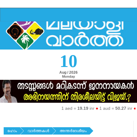
10
Aug / 2026
Monday
1 aed =
19.19
inr
●
1 aud =
50.27
inr
●
1 e
ഹോം
വാര്‍ത്തകള്‍
അന്തര്‍ദേശീയം