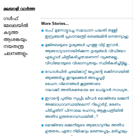
മലയാളി വാര്‍ത്ത
ഗൾഫ്
More Stories...
മേഖലയിൽ
ട്രംപ് മുന്നോട്ടുവച്ച സമാധാന പദ്ധതി തള്ളി
കടുത്ത
ഇസ്രയേല്‍ പ്രധാനമന്ത്രി ബെഞ്ചമിന്‍ നെതന്യാഹു
ആശങ്കയും
മുജ്തബയുടെ ദൃശ്യങ്ങൾ പുറത്തു വിട്ട് ഇറാൻ..
നയതന്ത്ര
ആരോഗ്യവാനായിരിക്കുന്ന ദൃശ്യങ്ങൾ..വിഡിയോ
ചലനങ്ങളും
എപ്പോൾ ചിത്രീകരിച്ചതാണെന്ന് വ്യക്തമല്ല..
വിഡിയോയുടെ വിശ്വാസ്യതയും സ്ഥിരീകരിച്ചിട്ടില്ല...
ഡൊൾഫിൻ ചുഴലിക്കാറ്റ് ജപ്പാന്റെ ഒക്കിനാവയിൽ
ആഞ്ഞടിച്ചു..തുറമുഖങ്ങൾ അടച്ചുപൂട്ടി
ചൈന..വിമാനങ്ങൾ കൂട്ടത്തോടെ
റദ്ധാക്കി..അതിശക്തമായ മഴ പെയ്യാൻ സാധ്യത..
ഇറാന്റെ പുതിയ സുപ്രീം ലീഡർ മൊജ്തബ ഖമേനി
അബോധാവസ്ഥയിലെന്ന് റിപ്പോർട്ട്; ഭരണം
പിടിച്ചതിന് പിന്നാലെ രഹസ്യ ആശുപത്രിയിൽ
അതീവ ഗുരുതരാവസ്ഥയിൽ...?
മൊജ്തബ ഖമേനിയുടെ ആരോഗ്യനില അതീവ
ഗുരുതരം..ഏതാ നിമിഷവും മരണപ്പെടും..മരിച്ചാലും