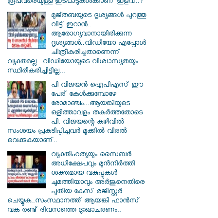
രൂപവരെയുള്ള ഇടപാടുകള്‍ക്കാണ് ഇളവ്..?
മുജ്തബയുടെ ദൃശ്യങ്ങൾ പുറത്തു
വിട്ട് ഇറാൻ..
ആരോഗ്യവാനായിരിക്കുന്ന
ദൃശ്യങ്ങൾ..വിഡിയോ എപ്പോൾ
ചിത്രീകരിച്ചതാണെന്ന്
വ്യക്തമല്ല.. വിഡിയോയുടെ വിശ്വാസ്യതയും
സ്ഥിരീകരിച്ചിട്ടില്ല...
പി വിജയന്‍ ഐപിഎസ് ഈ
പേര് കേൾക്കുമ്പോഴേ
രോമാഞ്ചം...ആയങ്കിയുടെ
ഒളിത്താവളം തകര്‍ത്തതോടെ
പി. വിജയന്റെ കഴിവില്‍
സംശയം പ്രകടിപ്പിച്ചവര്‍ മൂക്കില്‍ വിരല്‍
വെക്കുകയാണ്..
വ്യക്തിഹത്യയും സൈബര്‍
അധിക്ഷേപവും മുന്‍നിര്‍ത്തി
ശക്തമായ വകുപ്പുകള്‍
ചുമത്തിയാവും അർജുനെതിരെ
പുതിയ കേസ് രജിസ്റ്റര്‍
ചെയ്യുക..സംസ്ഥാനത്ത് ആയങ്കി ഫാൻസ്
വക രണ്ട് ദിവസത്തെ ദുഃഖാചരണം..