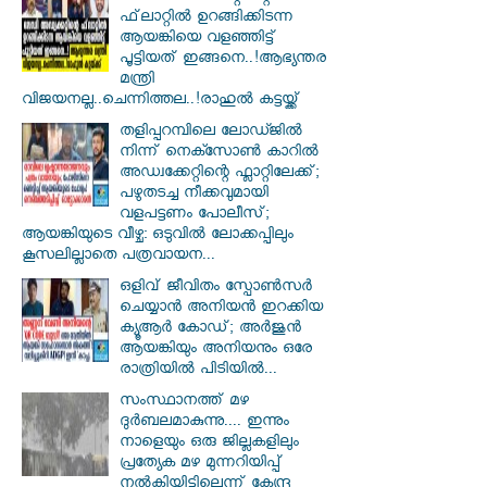
ഫ്‌ലാറ്റിൽ ഉറങ്ങിക്കിടന്ന
ആയങ്കിയെ വളഞ്ഞിട്ട്
പൂട്ടിയത് ഇങ്ങനെ..!ആഭ്യന്തര
മന്ത്രി
വിജയനല്ല..ചെന്നിത്തല..!രാഹുൽ കട്ടയ്ക്ക്
തളിപ്പറമ്പിലെ ലോഡ്ജിൽ
നിന്ന് നെക്സോൺ കാറിൽ
അഡ്വക്കേറ്റിന്റെ ഫ്ലാറ്റിലേക്ക്;
പഴുതടച്ച നീക്കവുമായി
വളപട്ടണം പോലീസ്;
ആയങ്കിയുടെ വീഴ്ച: ഒടുവിൽ ലോക്കപ്പിലും
കൂസലില്ലാതെ പത്രവായന...
ഒളിവ് ജീവിതം സ്പോൺസർ
ചെയ്യാൻ അനിയൻ ഇറക്കിയ
ക്യൂആർ കോഡ്; അർജുൻ
ആയങ്കിയും അനിയനും ഒരേ
രാത്രിയിൽ പിടിയിൽ...
സംസ്ഥാനത്ത് മഴ
ദുർബലമാകുന്നു.... ഇന്നും
നാളെയും ഒരു ജില്ലകളിലും
പ്രത്യേക മഴ മുന്നറിയിപ്പ്
നൽകിയിട്ടില്ലെന്ന് കേന്ദ്ര