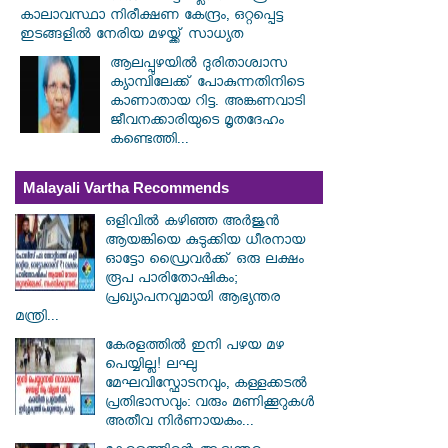
കാലാവസ്ഥാ നിരീക്ഷണ കേന്ദ്രം, ഒറ്റപ്പെട്ട
ഇടങ്ങളിൽ നേരിയ മഴയ്ക്ക് സാധ്യത
ആലപ്പുഴയിൽ ​ദുരിതാശ്വാസ
ക്യാമ്പിലേക്ക് പോകുന്നതിനിടെ
കാണാതായ റിട്ട. അങ്കണവാടി
ജീവനക്കാരിയുടെ മൃതദേഹം
കണ്ടെത്തി...
Malayali Vartha Recommends
ഒളിവിൽ കഴിഞ്ഞ അർജുൻ
ആയങ്കിയെ കുടുക്കിയ ധീരനായ
ഓട്ടോ ഡ്രൈവർക്ക് ഒരു ലക്ഷം
രൂപ പാരിതോഷികം;
പ്രഖ്യാപനവുമായി ആഭ്യന്തര
മന്ത്രി...
കേരളത്തിൽ ഇനി പഴയ മഴ
പെയ്യില്ല! ലഘു
മേഘവിസ്ഫോടനവും, കള്ളക്കടൽ
പ്രതിഭാസവും: വരും മണിക്കൂറുകൾ
അതീവ നിർണായകം...