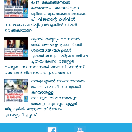
പേര് കേൾക്കുമ്പോഴേ
രോമാഞ്ചം...ആയങ്കിയുടെ
ഒളിത്താവളം തകര്‍ത്തതോടെ
പി. വിജയന്റെ കഴിവില്‍
സംശയം പ്രകടിപ്പിച്ചവര്‍ മൂക്കില്‍ വിരല്‍
വെക്കുകയാണ്..
വ്യക്തിഹത്യയും സൈബര്‍
അധിക്ഷേപവും മുന്‍നിര്‍ത്തി
ശക്തമായ വകുപ്പുകള്‍
ചുമത്തിയാവും അർജുനെതിരെ
പുതിയ കേസ് രജിസ്റ്റര്‍
ചെയ്യുക..സംസ്ഥാനത്ത് ആയങ്കി ഫാൻസ്
വക രണ്ട് ദിവസത്തെ ദുഃഖാചരണം..
നാളെ മുതൽ സംസ്ഥാനത്ത്
മഴയുടെ ശക്തി ഗണ്യമായി
കുറയാനുള്ള
സാധ്യത..തിരുവനന്തപുരം,
കൊല്ലം, ആലപ്പുഴ, തൃശൂർ
ജില്ലകളിൽ ജാഗ്രതാ നിർദേശം
പുറപ്പെടുവിച്ചിട്ടുണ്ട്..