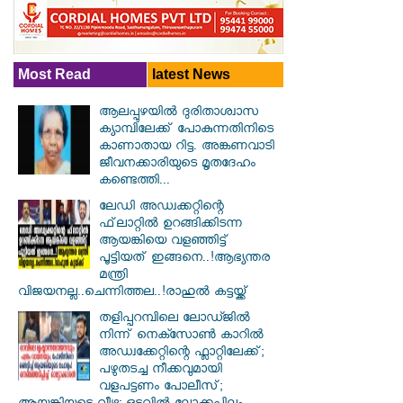
Most Read
latest News
ആലപ്പുഴയിൽ ​ദുരിതാശ്വാസ
ക്യാമ്പിലേക്ക് പോകുന്നതിനിടെ
കാണാതായ റിട്ട. അങ്കണവാടി
ജീവനക്കാരിയുടെ മൃതദേഹം
കണ്ടെത്തി...
ലേഡി അഡ്വക്കറ്റിന്റെ
ഫ്‌ലാറ്റിൽ ഉറങ്ങിക്കിടന്ന
ആയങ്കിയെ വളഞ്ഞിട്ട്
പൂട്ടിയത് ഇങ്ങനെ..!ആഭ്യന്തര
മന്ത്രി
വിജയനല്ല..ചെന്നിത്തല..!രാഹുൽ കട്ടയ്ക്ക്
തളിപ്പറമ്പിലെ ലോഡ്ജിൽ
നിന്ന് നെക്സോൺ കാറിൽ
അഡ്വക്കേറ്റിന്റെ ഫ്ലാറ്റിലേക്ക്;
പഴുതടച്ച നീക്കവുമായി
വളപട്ടണം പോലീസ്;