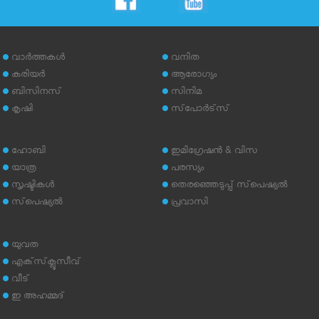
വാര്‍ത്തകള്‍
വനിത
കരിയര്‍
ആരോഗ്യം
ബിസിനസ്
സിനിമ
കൃഷി
സ്‌പോര്‍ട്‌സ്
ഹോബി
ഇമിഗ്രേഷന്‍ & വിസ
യാത്ര
പരസ്യം
സൃഷ്ടികള്‍
തെരഞ്ഞെടുപ്പ് സ്‌പെഷ്യല്‍
സ്‌പെഷ്യല്‍
പ്രവാസി
യുവത
എക്‌സ്‌ക്ലൂസീവ്
വീട്
ഇ അഹമ്മദ്‌