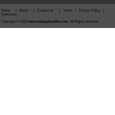
Home
|
About
|
Contact us
|
Terms
|
Privacy Policy
|
Grievance
Copyright © 2026
www.malayalivartha.com
. All Rights reserved.