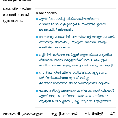
മലയാളി വാര്‍ത്ത
ശബരിമലയില്‍
More Stories...
യുവതികള്‍ക്ക്
എലിവിഷം കഴിച്ച് ചികിത്സയിലായിരുന്ന
പ്രവേശനം
കാസർകോട് കളക്ടറേറ്റിലെ സീനിയർ ക്ലർക്ക്
മരണത്തിന് കീഴടങ്ങി...
വേമ്പനാട്ട് കായലില്‍ ഹൗസ്ബോട്ട് യാത്ര; കായല്‍
സൗന്ദര്യം ആസ്വദിച്ച് യുഎസ് സ്ഥാനപതിയും
ട്രംപിന്‍റെ മരുമകനും
ഒളിവിൽ കഴിഞ്ഞ അർജുൻ ആയങ്കിയെ കുടുക്കിയ
ധീരനായ ഓട്ടോ ഡ്രൈവർക്ക് ഒരു ലക്ഷം രൂപ
പാരിതോഷികം; പ്രഖ്യാപനവുമായി ആഭ്യന്തര മന്ത്രി...
വെന്റിലേറ്ററിൽ ചികിത്സയിലിരിക്കെ ഏഴുമാസം
ഗർഭിണിയായിരുന്ന യുവതി മരിച്ചു;
ഭർത്താവിനെതിരെ ആരോപണവുമായി കുടുംബം....
കേരളത്തിന്റെ ആഭ്യന്തര മന്ത്രിയുടെ പേര് വിജയൻ
എന്ന് അല്ല, ചെന്നിത്തല! രമേശ് ചെന്നിത്തല;
ആഭ്യന്തര വകുപ്പിനെ പുകഴ്ത്തി രാഹുൽ മാങ്കൂട്ടത്തിൽ...
അനുവദിച്ചുകൊണ്ടുള്ള സുപ്രീംകോടതി വിധിയിൽ 46