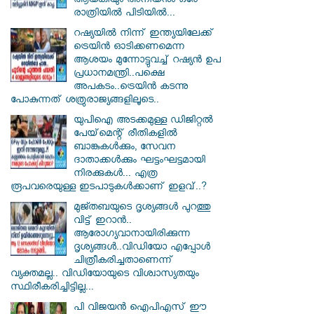
ആയങ്കിയും അനിയനും ഒരേ
രാത്രിയിൽ പിടിയിൽ...
റഷ്യയിൽ നിന്ന് ഇന്ത്യയിലേക്ക്
ട്രെയിൻ ഓടിക്കണമെന്ന
ആശയം മുന്നോട്ടുവച്ച് റഷ്യൻ ഉപ
പ്രധാനമന്ത്രി..പക്ഷെ
അപകടം..ട്രെയിൻ കടന്നു
പോകുന്നത് ശത്രുരാജ്യങ്ങളിലൂടെ..
യുപിഐ അടക്കമുള്ള ഡിജിറ്റല്‍
പേയ്‌മെന്റ് രീതികളില്‍
ബാങ്കുകള്‍ക്കും, സേവന
ദാതാക്കള്‍ക്കും ഘട്ടംഘട്ടമായി
നിരക്കുകള്‍... എത്ര
രൂപവരെയുള്ള ഇടപാടുകള്‍ക്കാണ് ഇളവ്..?
മുജ്തബയുടെ ദൃശ്യങ്ങൾ പുറത്തു
വിട്ട് ഇറാൻ..
ആരോഗ്യവാനായിരിക്കുന്ന
ദൃശ്യങ്ങൾ..വിഡിയോ എപ്പോൾ
ചിത്രീകരിച്ചതാണെന്ന്
വ്യക്തമല്ല.. വിഡിയോയുടെ വിശ്വാസ്യതയും
സ്ഥിരീകരിച്ചിട്ടില്ല...
പി വിജയന്‍ ഐപിഎസ് ഈ