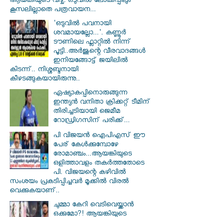
ആയങ്കിയുടെ വീഴ്ച: ഒടുവിൽ ലോക്കപ്പിലും
കൂസലില്ലാതെ പത്രവായന...
'ഒടുവിൽ പവനായി
ശവമായല്ലോ...'. കണ്ണൂര്‍
ടൗണിലെ ഫ്ലാറ്റിൽ നിന്ന്
പൂട്ടി..അർജുന്റെ വീരവാദങ്ങൾ
ഇനിയങ്ങോട്ട് ജയിലിൽ
കിടന്ന്.. നിശ്ശബ്ദനായി
കീഴടങ്ങുകയായിരുന്നു..
ഏഷ്യാകപ്പിനൊരുങ്ങുന്ന
ഇന്ത്യൻ വനിതാ ക്രിക്കറ്റ് ടീമിന്
തിരിച്ചടിയായി ജെമീമ
റോഡ്രിഗസിന് പരിക്ക്...
പി വിജയന്‍ ഐപിഎസ് ഈ
പേര് കേൾക്കുമ്പോഴേ
രോമാഞ്ചം...ആയങ്കിയുടെ
ഒളിത്താവളം തകര്‍ത്തതോടെ
പി. വിജയന്റെ കഴിവില്‍
സംശയം പ്രകടിപ്പിച്ചവര്‍ മൂക്കില്‍ വിരല്‍
വെക്കുകയാണ്..
ചുമ്മാ കേറി വെടിവെയ്ക്കാൻ
ഒക്കുമോ?! ആയങ്കിയുടെ