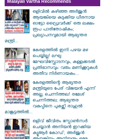
Malayali Vartha Recommends
ഒളിവിൽ കഴിഞ്ഞ അർജുൻ
ആയങ്കിയെ കുടുക്കിയ ധീരനായ
ഓട്ടോ ഡ്രൈവർക്ക് ഒരു ലക്ഷം
രൂപ പാരിതോഷികം;
പ്രഖ്യാപനവുമായി ആഭ്യന്തര
മന്ത്രി...
കേരളത്തിൽ ഇനി പഴയ മഴ
പെയ്യില്ല! ലഘു
മേഘവിസ്ഫോടനവും, കള്ളക്കടൽ
പ്രതിഭാസവും: വരും മണിക്കൂറുകൾ
അതീവ നിർണായകം...
കേരളത്തിന്റെ ആഭ്യന്തര
മന്ത്രിയുടെ പേര് വിജയൻ എന്ന്
അല്ല, ചെന്നിത്തല! രമേശ്
ചെന്നിത്തല; ആഭ്യന്തര
വകുപ്പിനെ പുകഴ്ത്തി രാഹുൽ
മാങ്കൂട്ടത്തിൽ...
ഒളിവ് ജീവിതം സ്പോൺസർ
ചെയ്യാൻ അനിയൻ ഇറക്കിയ
ക്യൂആർ കോഡ്; അർജുൻ