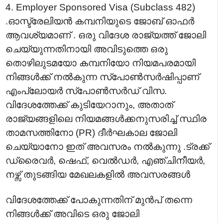
4. Employer Sponsored Visa (Subclass 482)
.ഓസ്ട്രേലിയൻ കമ്പനിയുടെ ജോബ് ഓഫർ
ആവശ്യമാണ് . ഒരു വിദേശ രാജ്യത്ത് ജോലി
ചെയ്യുന്നതിനായി അവിടുത്തെ ഒരു
തൊഴിലുടമയോ കമ്പനിയോ നിയമപരമായി
നിങ്ങൾക്ക് നൽകുന്ന സ്‌പോൺസർഷിപ്പാണ്
എംപ്ലോയർ സ്‌പോൺസർഡ് വിസ.
വിദേശത്തേക്ക് കുടിയേറാനും, അതാത്
രാജ്യങ്ങളിലെ നിയമങ്ങൾക്കനുസരിച്ച് സ്ഥിര
താമസത്തിനോ (PR) ദീർഘകാല ജോലി
ചെയ്യാനോ ഇത് അവസരം നൽകുന്നു .ട്രക്ക്
ഡ്രൈവർ, ഷെഫ്, വെൽഡർ, എഞ്ചിനീയർ,
നഴ്സ് തുടങ്ങിയ മേഖലകളിൽ അവസരങ്ങൾ
വിദേശത്തേക്ക് പോകുന്നതിന് മുൻപ് തന്നെ
നിങ്ങൾക്ക് അവിടെ ഒരു ജോലി