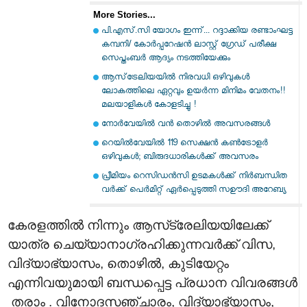
More Stories...
പി.എസ്.സി യോഗം ഇന്ന്... റദ്ദാക്കിയ രണ്ടാംഘട്ട
കമ്പനി/ കോർപ്പറേഷൻ ലാസ്റ്റ് ഗ്രേഡ് പരീക്ഷ
സെപ്തംബർ ആദ്യം നടത്തിയേക്കും
ആസ്‌ട്രേലിയയിൽ നിരവധി ഒഴിവുകൾ
ലോകത്തിലെ ഏറ്റവും ഉയർന്ന മിനിമം വേതനം!!
മലയാളികൾ കോളടിച്ചു !
നോർവേയിൽ വൻ തൊഴിൽ അവസരങ്ങൾ
റെയിൽവേയിൽ 119 സെക്ഷൻ കൺട്രോളർ
ഒഴിവുകൾ; ബിരുദധാരികൾക്ക് അവസരം
പ്രീമിയം റെസിഡൻസി ഉടമകൾക്ക് നിർബന്ധിത
വർക്ക് പെർമിറ്റ് ഏർപ്പെടുത്തി സഊദി അറേബ്യ
കേരളത്തിൽ നിന്നും ആസ്‌ട്രേലിയയിലേക്ക്
യാത്ര ചെയ്യാനാഗ്രഹിക്കുന്നവർക്ക് വിസ,
വിദ്യാഭ്യാസം, തൊഴിൽ, കുടിയേറ്റം
എന്നിവയുമായി ബന്ധപ്പെട്ട പ്രധാന വിവരങ്ങൾ
തരാം . വിനോദസഞ്ചാരം, വിദ്യാഭ്യാസം,