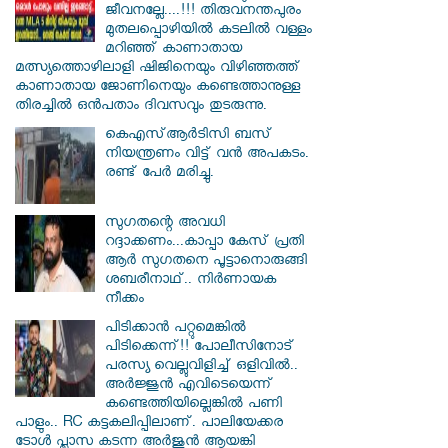
ജീവനല്ലേ....!!! തിരുവനന്തപുരം
മുതലപ്പൊഴിയില്‍ കടലില്‍ വള്ളം
മറിഞ്ഞ് കാണാതായ
മത്സ്യത്തൊഴിലാളി ഷിജിനെയും വിഴിഞ്ഞത്ത്
കാണാതായ ജോണിനെയും കണ്ടെത്താനുള്ള
തിരച്ചില്‍ ഒന്‍പതാം ദിവസവും തുടരുന്നു.
കെഎസ്ആര്‍ടിസി ബസ്
നിയന്ത്രണം വിട്ട് വൻ അപകടം.
രണ്ട് പേർ മരിച്ചു.
സു​ഗതന്റെ അവധി
റദ്ദാക്കണം...കാപ്പാ കേസ് പ്രതി
ആർ സു​ഗതനെ പൂട്ടാനൊരുങ്ങി
ശബരീനാഥ്.. നിർണായക
നീക്കം
പിടിക്കാൻ പറ്റുമെങ്കിൽ
പിടിക്കെന്ന്!! പോലീസിനോട്
പരസ്യ വെല്ലുവിളിച്ച് ഒളിവിൽ..
അർജ്ജുൻ എവിടെയെന്ന്
കണ്ടെത്തിയില്ലെങ്കിൽ പണി
പാളും.. RC കട്ടകലിപ്പിലാണ്. പാലിയേക്കര
ടോൾ പ്ലാസ കടന്ന അർജുൻ ആയങ്കി