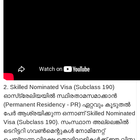
2. Skilled Nominated Visa (Subclass 190)
ഓസ്‌ട്രേലിയയിൽ സ്ഥിരതാമസമാക്കാൻ
(Permanent Residency - PR) ഏറ്റവും കൂടുതൽ
പേർ ആശ്രയിക്കുന്ന ഒന്നാണ് Skilled Nominated
Visa (Subclass 190). സംസ്ഥാന അല്ലെങ്കിൽ
ടെറിട്ടറി ഗവൺമെന്റുകൾ നോമിനേറ്റ്
ചെയ്യുന്ന വിദഗ്ദ്ധ തൊഴിലാളികൾക്ക് ഈ വിസ