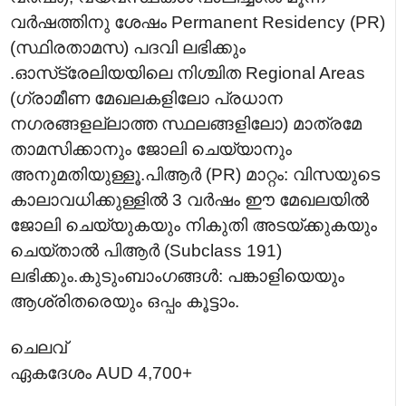
വർഷത്തിനു ശേഷം Permanent Residency (PR)
(സ്ഥിരതാമസ) പദവി ലഭിക്കും
.ഓസ്‌ട്രേലിയയിലെ നിശ്ചിത Regional Areas
(ഗ്രാമീണ മേഖലകളിലോ പ്രധാന
നഗരങ്ങളല്ലാത്ത സ്ഥലങ്ങളിലോ) മാത്രമേ
താമസിക്കാനും ജോലി ചെയ്യാനും
അനുമതിയുള്ളൂ.പിആർ (PR) മാറ്റം: വിസയുടെ
കാലാവധിക്കുള്ളിൽ 3 വർഷം ഈ മേഖലയിൽ
ജോലി ചെയ്യുകയും നികുതി അടയ്ക്കുകയും
ചെയ്താൽ പിആർ (Subclass 191)
ലഭിക്കും.കുടുംബാംഗങ്ങൾ: പങ്കാളിയെയും
ആശ്രിതരെയും ഒപ്പം കൂട്ടാം.
ചെലവ്
ഏകദേശം AUD 4,700+