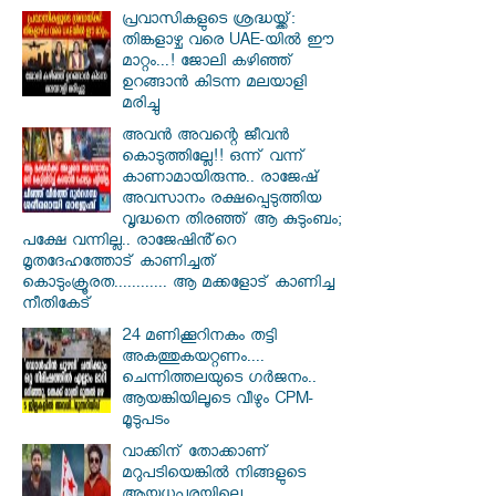
പ്രവാസികളുടെ ശ്രദ്ധയ്ക്ക്:
തിങ്കളാഴ്ച വരെ UAE-യിൽ ഈ
മാറ്റം...! ജോലി കഴിഞ്ഞ്
ഉറങ്ങാൻ കിടന്ന മലയാളി
മരിച്ചു
അവൻ അവന്റെ ജീവൻ
കൊടുത്തില്ലേ!! ഒന്ന് വന്ന്
കാണാമായിരുന്നു.. രാജേഷ്
അവസാനം രക്ഷപ്പെടുത്തിയ
വൃദ്ധനെ തിരഞ്ഞ് ആ കുടുംബം;
പക്ഷേ വന്നില്ല.. രാജേഷിൻ്റെ
മൃതദേഹത്തോട് കാണിച്ചത്
കൊടുംക്രൂരത............ ആ മക്കളോട് കാണിച്ച
നീതികേട്
24 മണിക്കൂറിനകം തട്ടി
അകത്തുകയറ്റണം....
ചെന്നിത്തലയുടെ ഗർജനം..
ആയങ്കിയിലൂടെ വീഴും CPM-
മൂടുപടം
വാക്കിന് തോക്കാണ്
മറുപടിയെങ്കിൽ നിങ്ങളുടെ