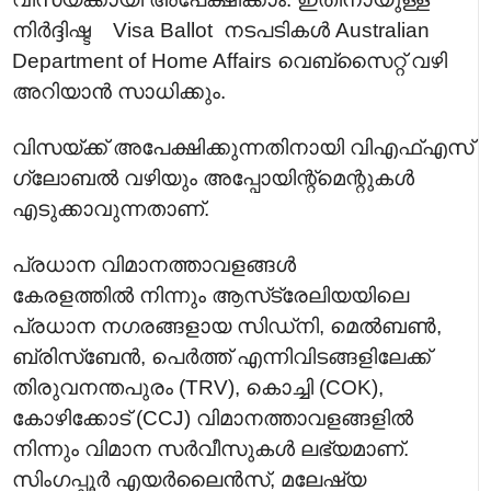
നിർദ്ദിഷ്ട Visa Ballot നടപടികൾ Australian
Department of Home Affairs വെബ്സൈറ്റ് വഴി
അറിയാൻ സാധിക്കും.
വിസയ്ക്ക് അപേക്ഷിക്കുന്നതിനായി വിഎഫ്‌എസ്
ഗ്ലോബൽ വഴിയും അപ്പോയിന്റ്മെന്റുകൾ
എടുക്കാവുന്നതാണ്.
പ്രധാന വിമാനത്താവളങ്ങൾ
കേരളത്തിൽ നിന്നും ആസ്‌ട്രേലിയയിലെ
പ്രധാന നഗരങ്ങളായ സിഡ്നി, മെൽബൺ,
ബ്രിസ്ബേൻ, പെർത്ത് എന്നിവിടങ്ങളിലേക്ക്
തിരുവനന്തപുരം (TRV), കൊച്ചി (COK),
കോഴിക്കോട് (CCJ) വിമാനത്താവളങ്ങളിൽ
നിന്നും വിമാന സർവീസുകൾ ലഭ്യമാണ്.
സിംഗപ്പൂർ എയർലൈൻസ്, മലേഷ്യ