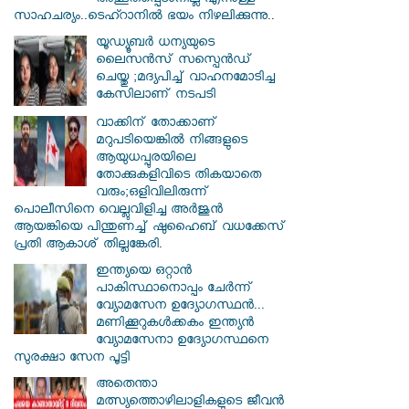
അത്ഭുതപ്പെടാനില്ല എന്നുള്ള
സാഹചര്യം..ടെഹ്റാനിൽ ഭയം നിഴലിക്കുന്നു..
യൂഡ്യൂബർ ധന്യയുടെ
ലൈസൻസ് സസ്പെൻഡ്
ചെയ്തു ;മദ്യപിച്ച് വാഹനമോടിച്ച
കേസിലാണ് നടപടി
വാക്കിന് തോക്കാണ്
മറുപടിയെങ്കിൽ നിങ്ങളുടെ
ആയുധപ്പുരയിലെ
തോക്കുകളിവിടെ തികയാതെ
വരും;ഒളിവിലിരുന്ന്
പൊലീസിനെ വെല്ലുവിളിച്ച അർജുൻ
ആയങ്കിയെ പിന്തുണച്ച് ഷുഹൈബ് വധക്കേസ്
പ്രതി ആകാശ് തില്ലങ്കേരി.
ഇന്ത്യയെ ഒറ്റാൻ
പാകിസ്ഥാനൊപ്പം ചേർന്ന്
വ്യോമസേന ഉദ്യോ​ഗസ്ഥൻ...
മണിക്കൂറുകൾക്കകം ഇന്ത്യൻ
വ്യോമസേനാ ഉദ്യോഗസ്ഥനെ
സുരക്ഷാ സേന പൂട്ടി
അതെന്താ
മത്സ്യത്തൊഴിലാളികളുടെ ജീവൻ