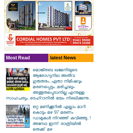
Most Read
latest News
മൊജ്തബ ഖമേനിയുടെ
ആരോഗ്യനില അതീവ
ഗുരുതരം..ഏതാ നിമിഷവും
മരണപ്പെടും..മരിച്ചാലും
അത്ഭുതപ്പെടാനില്ല എന്നുള്ള
സാഹചര്യം..ടെഹ്റാനിൽ ഭയം നിഴലിക്കുന്നു..
ഒറ്റ മണിക്കൂറിൽ എല്ലാം മാറി
കൊടും മഴ 97 മരണം
ഡാമുകൾ നിറഞ്ഞ് കവിഞ്ഞു..!
അമ്പോ ഇന്ന് രാത്രിയിൽ
തെക്ക് മഴ