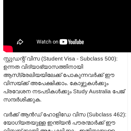
സ്റ്റുഡന്റ് വിസ (Student Visa - Subclass 500):
ഉന്നത വിദ്യാഭ്യാസത്തിനായി
ആസ്‌ട്രേലിയയിലേക്ക് പോകുന്നവർക്ക് ഈ
വിസയ്ക്ക് അപേക്ഷിക്കാം. കോഴ്സുകൾക്കും
പ്രവേശന നടപടികൾക്കും Study Australia പേജ്
സന്ദർശിക്കുക.
വർക്ക് ആൻഡ് ഹോളിഡേ വിസ (Subclass 462):
യോഗ്യതയുള്ള ഇന്ത്യൻ പൗരന്മാർക്ക് ഈ
വിസയ്ക്കായി അപേക്ഷിക്കാം. ഇതിനായുള്ള