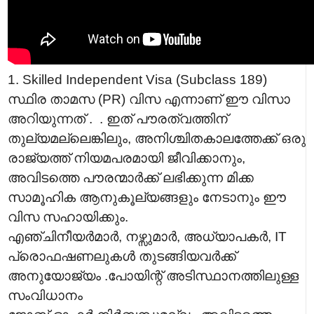
1. Skilled Independent Visa (Subclass 189)
സ്ഥിര താമസ (PR) വിസ എന്നാണ് ഈ വിസാ
അറിയുന്നത് . . ഇത് പൗരത്വത്തിന്
തുല്യമല്ലെങ്കിലും, അനിശ്ചിതകാലത്തേക്ക് ഒരു
രാജ്യത്ത് നിയമപരമായി ജീവിക്കാനും,
അവിടത്തെ പൗരന്മാർക്ക് ലഭിക്കുന്ന മിക്ക
സാമൂഹിക ആനുകൂല്യങ്ങളും നേടാനും ഈ
വിസ സഹായിക്കും.
എഞ്ചിനീയർമാർ, നഴ്സുമാർ, അധ്യാപകർ, IT
പ്രൊഫഷണലുകൾ തുടങ്ങിയവർക്ക്
അനുയോജ്യം .പോയിന്റ് അടിസ്ഥാനത്തിലുള്ള
സംവിധാനം