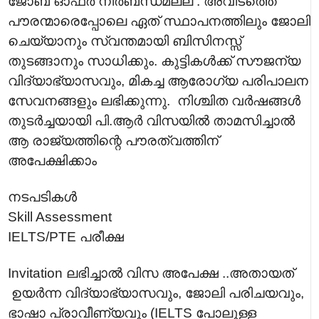
ജോബ് ഓഫർ നിർബന്ധമല്ല . അവിടത്തെ
പൗരന്മാരെപ്പോലെ ഏത് സ്ഥാപനത്തിലും ജോലി
ചെയ്യാനും സ്വന്തമായി ബിസിനസ്സ്
തുടങ്ങാനും സാധിക്കും. കുട്ടികൾക്ക് സൗജന്യ
വിദ്യാഭ്യാസവും, മികച്ച ആരോഗ്യ പരിപാലന
സേവനങ്ങളും ലഭിക്കുന്നു. നിശ്ചിത വർഷങ്ങൾ
തുടർച്ചയായി പി.ആർ വിസയിൽ താമസിച്ചാൽ
ആ രാജ്യത്തിന്റെ പൗരത്വത്തിന്
അപേക്ഷിക്കാം
നടപടികൾ
Skill Assessment
IELTS/PTE പരീക്ഷ
Invitation ലഭിച്ചാൽ വിസ അപേക്ഷ ..അതായത്
ഉയർന്ന വിദ്യാഭ്യാസവും, ജോലി പരിചയവും,
ഭാഷാ പ്രാവീണ്യവും (IELTS പോലുള്ള