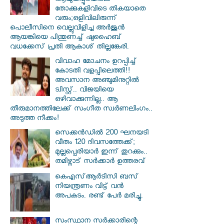
ആയുധപ്പുരയിലെ
തോക്കുകളിവിടെ തികയാതെ
വരും;ഒളിവിലിരുന്ന്
പൊലീസിനെ വെല്ലുവിളിച്ച അർജുൻ
ആയങ്കിയെ പിന്തുണച്ച് ഷുഹൈബ്
വധക്കേസ് പ്രതി ആകാശ് തില്ലങ്കേരി.
വിവാഹ മോചനം ഉറപ്പിച്ച്
കോടതി വളപ്പിലെത്തി!!
അവസാന അഞ്ചുമിനുറ്റിൽ
ട്വിസ്റ്റ്.. വിജയിയെ
ഒഴിവാക്കുന്നില്ല.. ആ
തീരുമാനത്തിലേക്ക് സംഗീത സ്വർണലിംഗം..
അടുത്ത നീക്കം!
സെക്കൻഡിൽ 200 ഘനയടി
വീതം 120 ദിവസത്തേക്ക്;
മുല്ലപ്പെരിയാർ ഇന്ന് തുറക്കും..
തമിഴ്നാട് സർക്കാർ ഉത്തരവ്
കെഎസ്ആര്‍ടിസി ബസ്
നിയന്ത്രണം വിട്ട് വൻ
അപകടം. രണ്ട് പേർ മരിച്ചു.
സംസ്ഥാന സർ‌ക്കാരിന്റെ