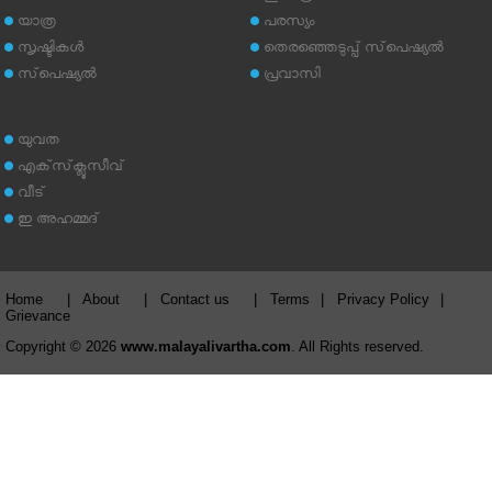
യാത്ര
പരസ്യം
സൃഷ്ടികള്‍
തെരഞ്ഞെടുപ്പ് സ്‌പെഷ്യല്‍
സ്‌പെഷ്യല്‍
പ്രവാസി
യുവത
എക്‌സ്‌ക്ലൂസീവ്
വീട്
ഇ അഹമ്മദ്‌
Home
|
About
|
Contact us
|
Terms
|
Privacy Policy
|
Grievance
Copyright © 2026
www.malayalivartha.com
. All Rights reserved.