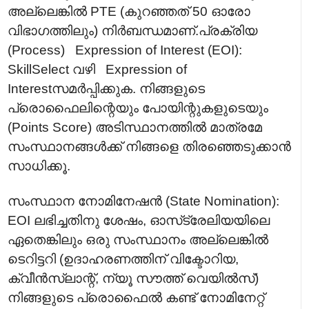
അല്ലെങ്കിൽ PTE (കുറഞ്ഞത് 50 ഓരോ
വിഭാഗത്തിലും) നിർബന്ധമാണ്.പ്രക്രിയ
(Process) Expression of Interest (EOI):
SkillSelect വഴി Expression of
Interestസമർപ്പിക്കുക. നിങ്ങളുടെ
പ്രൊഫൈലിന്റെയും പോയിന്റുകളുടെയും
(Points Score) അടിസ്ഥാനത്തിൽ മാത്രമേ
സംസ്ഥാനങ്ങൾക്ക് നിങ്ങളെ തിരഞ്ഞെടുക്കാൻ
സാധിക്കൂ.
സംസ്ഥാന നോമിനേഷൻ (State Nomination):
EOI ലഭിച്ചതിനു ശേഷം, ഓസ്‌ട്രേലിയയിലെ
ഏതെങ്കിലും ഒരു സംസ്ഥാനം അല്ലെങ്കിൽ
ടെറിട്ടറി (ഉദാഹരണത്തിന് വിക്ടോറിയ,
ക്വീൻസ്‌ലാന്റ്, ന്യൂ സൗത്ത് വെയിൽസ്)
നിങ്ങളുടെ പ്രൊഫൈൽ കണ്ട് നോമിനേറ്റ്