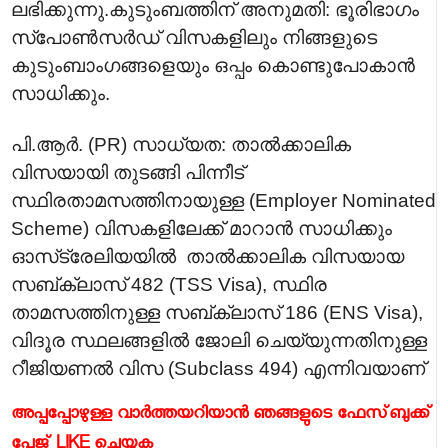
ലഭിക്കുന്നു.കുടുംബത്തിന് അനുമതി: ഭൂരിഭാഗം
സ്പോൺസർഡ് വിസകളിലും നിങ്ങളുടെ
കുടുംബാംഗങ്ങളെയും ഒപ്പം കൊണ്ടുപോകാൻ
സാധിക്കും.
പി.ആർ. (PR) സാധ്യത: താൽക്കാലിക
വിസയായി തുടങ്ങി പിന്നീട്
സ്ഥിരതാമസത്തിനായുള്ള (Employer Nominated
Scheme) വിസകളിലേക്ക് മാറാൻ സാധിക്കും
ഓസ്‌ട്രേലിയയിൽ താൽക്കാലിക വിസയായ
സബ്ക്ലാസ് 482 (TSS Visa), സ്ഥിര
താമസത്തിനുള്ള സബ്ക്ലാസ് 186 (ENS Visa),
വിദൂര സ്ഥലങ്ങളിൽ ജോലി ചെയ്യുന്നതിനുള്ള
റീജിയണൽ വിസ (Subclass 494) എന്നിവയാണ്
അപ്പപ്പോഴുള്ള വാര്‍ത്തയറിയാന്‍ ഞങ്ങളുടെ ഫേസ്‌ബുക്ക്‌
പേജ് LIKE ചെയ്യുക