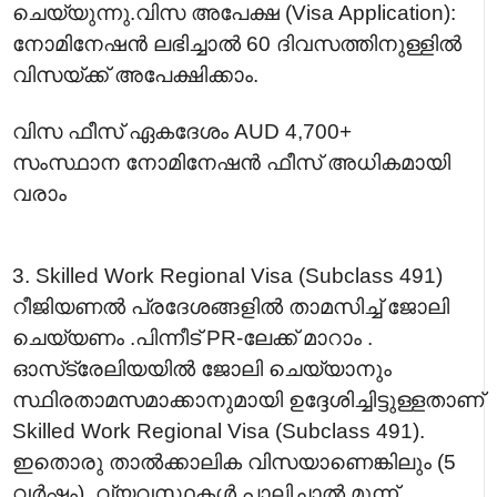
ചെയ്യുന്നു.വിസ അപേക്ഷ (Visa Application):
നോമിനേഷൻ ലഭിച്ചാൽ 60 ദിവസത്തിനുള്ളിൽ
വിസയ്ക്ക് അപേക്ഷിക്കാം.
വിസ ഫീസ് ഏകദേശം AUD 4,700+
സംസ്ഥാന നോമിനേഷൻ ഫീസ് അധികമായി
വരാം
3. Skilled Work Regional Visa (Subclass 491)
റീജിയണൽ പ്രദേശങ്ങളിൽ താമസിച്ച് ജോലി
ചെയ്യണം .പിന്നീട് PR-ലേക്ക് മാറാം .
ഓസ്‌ട്രേലിയയിൽ ജോലി ചെയ്യാനും
സ്ഥിരതാമസമാക്കാനുമായി ഉദ്ദേശിച്ചിട്ടുള്ളതാണ്
Skilled Work Regional Visa (Subclass 491).
ഇതൊരു താൽക്കാലിക വിസയാണെങ്കിലും (5
വർഷം), വ്യവസ്ഥകൾ പാലിച്ചാൽ മൂന്ന്