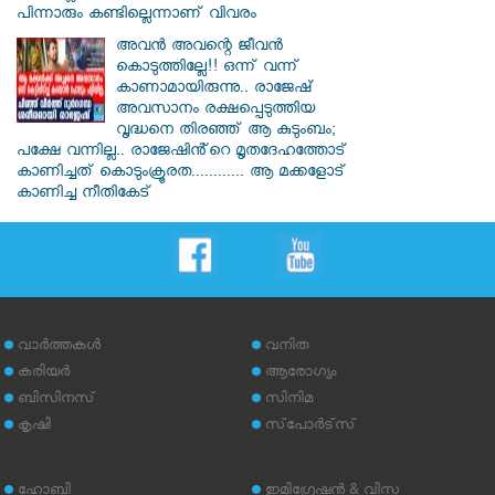
പിന്നാരും കണ്ടില്ലെന്നാണ് വിവരം
അവൻ അവന്റെ ജീവൻ
കൊടുത്തില്ലേ!! ഒന്ന് വന്ന്
കാണാമായിരുന്നു.. രാജേഷ്
അവസാനം രക്ഷപ്പെടുത്തിയ
വൃദ്ധനെ തിരഞ്ഞ് ആ കുടുംബം;
പക്ഷേ വന്നില്ല.. രാജേഷിൻ്റെ മൃതദേഹത്തോട്
കാണിച്ചത് കൊടുംക്രൂരത............ ആ മക്കളോട്
കാണിച്ച നീതികേട്
വാര്‍ത്തകള്‍
വനിത
കരിയര്‍
ആരോഗ്യം
ബിസിനസ്
സിനിമ
കൃഷി
സ്‌പോര്‍ട്‌സ്
ഹോബി
ഇമിഗ്രേഷന്‍ & വിസ