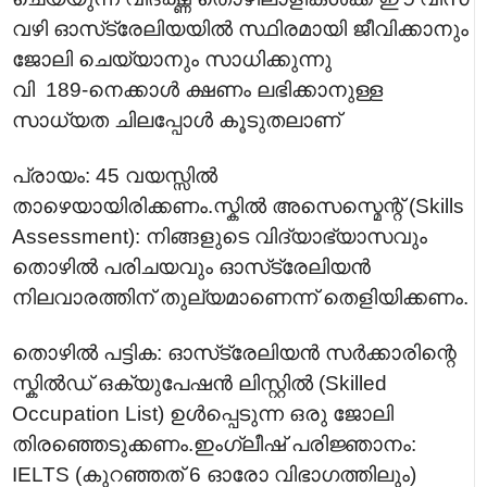
വഴി ഓസ്‌ട്രേലിയയിൽ സ്ഥിരമായി ജീവിക്കാനും
ജോലി ചെയ്യാനും സാധിക്കുന്നു
വി 189-നെക്കാൾ ക്ഷണം ലഭിക്കാനുള്ള
സാധ്യത ചിലപ്പോൾ കൂടുതലാണ്
പ്രായം: 45 വയസ്സിൽ
താഴെയായിരിക്കണം.സ്കിൽ അസെസ്മെന്റ് (Skills
Assessment): നിങ്ങളുടെ വിദ്യാഭ്യാസവും
തൊഴിൽ പരിചയവും ഓസ്‌ട്രേലിയൻ
നിലവാരത്തിന് തുല്യമാണെന്ന് തെളിയിക്കണം.
തൊഴിൽ പട്ടിക: ഓസ്‌ട്രേലിയൻ സർക്കാരിന്റെ
സ്കിൽഡ് ഒക്യുപേഷൻ ലിസ്റ്റിൽ (Skilled
Occupation List) ഉൾപ്പെടുന്ന ഒരു ജോലി
തിരഞ്ഞെടുക്കണം.ഇംഗ്ലീഷ് പരിജ്ഞാനം:
IELTS (കുറഞ്ഞത് 6 ഓരോ വിഭാഗത്തിലും)