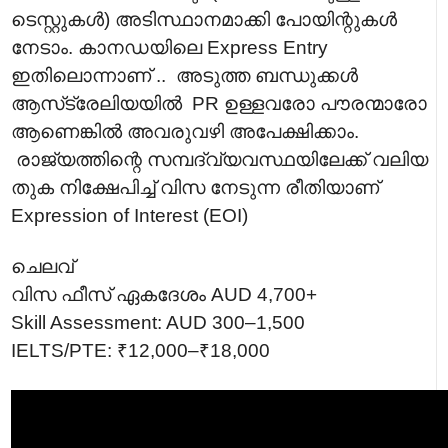
ടെസ്റ്റുകൾ) അടിസ്ഥാനമാക്കി പോയിന്റുകൾ
നേടാം. കാനഡയിലെ Express Entry
ഇതിലൊന്നാണ് .. അടുത്ത ബന്ധുക്കൾ
ആസ്‌ട്രേലിയയിൽ PR ഉള്ളവരോ പൗരന്മാരോ
ആണെങ്കിൽ അവരുവഴി അപേക്ഷിക്കാം.
രാജ്യത്തിന്റെ സമ്പദ്‌വ്യവസ്ഥയിലേക്ക് വലിയ
തുക നിക്ഷേപിച്ച് വിസ നേടുന്ന രീതിയാണ്
Expression of Interest (EOI)
ചെലവ്
വിസ ഫീസ് ഏകദേശം AUD 4,700+
Skill Assessment: AUD 300–1,500
IELTS/PTE: ₹12,000–₹18,000