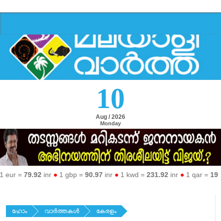
10
Aug / 2026
Monday
r =
79.92
inr
●
1 gbp =
90.97
inr
●
1 kwd =
231.92
inr
●
1 qar =
19.36
i
ഹോം
വാര്‍ത്തകള്‍
കേരളം