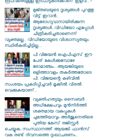
രൂപവരെയുള്ള ഇടപാടുകള്‍ക്കാണ് ഇളവ്..?
മുജ്തബയുടെ ദൃശ്യങ്ങൾ പുറത്തു
വിട്ട് ഇറാൻ..
ആരോഗ്യവാനായിരിക്കുന്ന
ദൃശ്യങ്ങൾ..വിഡിയോ എപ്പോൾ
ചിത്രീകരിച്ചതാണെന്ന്
വ്യക്തമല്ല.. വിഡിയോയുടെ വിശ്വാസ്യതയും
സ്ഥിരീകരിച്ചിട്ടില്ല...
പി വിജയന്‍ ഐപിഎസ് ഈ
പേര് കേൾക്കുമ്പോഴേ
രോമാഞ്ചം...ആയങ്കിയുടെ
ഒളിത്താവളം തകര്‍ത്തതോടെ
പി. വിജയന്റെ കഴിവില്‍
സംശയം പ്രകടിപ്പിച്ചവര്‍ മൂക്കില്‍ വിരല്‍
വെക്കുകയാണ്..
വ്യക്തിഹത്യയും സൈബര്‍
അധിക്ഷേപവും മുന്‍നിര്‍ത്തി
ശക്തമായ വകുപ്പുകള്‍
ചുമത്തിയാവും അർജുനെതിരെ
പുതിയ കേസ് രജിസ്റ്റര്‍
ചെയ്യുക..സംസ്ഥാനത്ത് ആയങ്കി ഫാൻസ്
വക രണ്ട് ദിവസത്തെ ദുഃഖാചരണം..