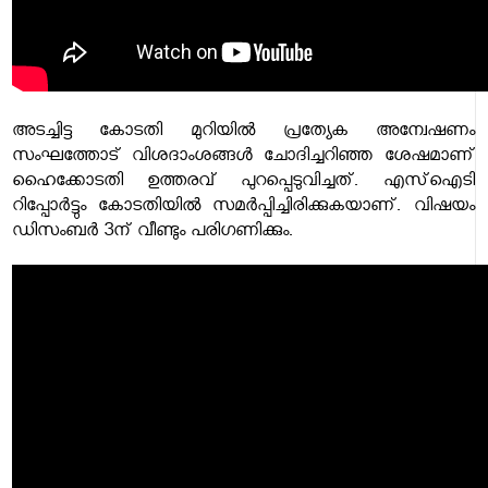
അടച്ചിട്ട കോടതി മുറിയിൽ പ്രത്യേക അന്വേഷണം
സംഘത്തോട് വിശദാംശങ്ങൾ ചോദിച്ചറിഞ്ഞ ശേഷമാണ്
ഹൈക്കോടതി ഉത്തരവ് പുറപ്പെടുവിച്ചത്. എസ്ഐടി
റിപ്പോർട്ടും കോടതിയിൽ സമർപ്പിച്ചിരിക്കുകയാണ്. വിഷയം
ഡിസംബർ 3ന് വീണ്ടും പരിഗണിക്കും.