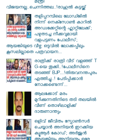
മന്ത്രി
വിജയനല്ല..ചെന്നിത്തല..!രാഹുൽ കട്ടയ്ക്ക്
തളിപ്പറമ്പിലെ ലോഡ്ജിൽ
നിന്ന് നെക്സോൺ കാറിൽ
അഡ്വക്കേറ്റിന്റെ ഫ്ലാറ്റിലേക്ക്;
പഴുതടച്ച നീക്കവുമായി
വളപട്ടണം പോലീസ്;
ആയങ്കിയുടെ വീഴ്ച: ഒടുവിൽ ലോക്കപ്പിലും
കൂസലില്ലാതെ പത്രവായന...
രാത്രിക്ക് രാത്രി വീട് വളഞ്ഞ് T
G-യെ തൂക്കി..!പോലീസിനെ
തടഞ്ഞ് BJP...!തിരുവനന്തപുരം
എത്തിച്ചു..! പേടിപ്പിക്കാൻ
നോക്കണ്ടെന്ന്...
ആലക്കോട് മരം
മുറിക്കുന്നതിനിടെ തടി തലയിൽ
വീണ് തൊഴിലാളിക്ക്
ദാരുണാന്ത്യം
ഒളിവ് ജീവിതം സ്പോൺസർ
ചെയ്യാൻ അനിയൻ ഇറക്കിയ
ക്യൂആർ കോഡ്; അർജുൻ
ആയങ്കിയും അനിയനും ഒരേ