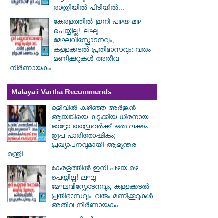
രാത്രിയിൽ പിടിയിൽ...
കേരളത്തിൽ ഇനി പഴയ മഴ
പെയ്യില്ല! ലഘു
മേഘവിസ്ഫോടനവും,
കള്ളക്കടൽ പ്രതിഭാസവും: വരും
മണിക്കൂറുകൾ അതീവ
നിർണായകം...
Malayali Vartha Recommends
ഒളിവിൽ കഴിഞ്ഞ അർജുൻ
ആയങ്കിയെ കുടുക്കിയ ധീരനായ
ഓട്ടോ ഡ്രൈവർക്ക് ഒരു ലക്ഷം
രൂപ പാരിതോഷികം;
പ്രഖ്യാപനവുമായി ആഭ്യന്തര
മന്ത്രി...
കേരളത്തിൽ ഇനി പഴയ മഴ
പെയ്യില്ല! ലഘു
മേഘവിസ്ഫോടനവും, കള്ളക്കടൽ
പ്രതിഭാസവും: വരും മണിക്കൂറുകൾ
അതീവ നിർണായകം...