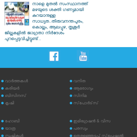
നാളെ മുതൽ സംസ്ഥാനത്ത്
മഴയുടെ ശക്തി ഗണ്യമായി
കുറയാനുള്ള
സാധ്യത..തിരുവനന്തപുരം,
കൊല്ലം, ആലപ്പുഴ, തൃശൂർ
ജില്ലകളിൽ ജാഗ്രതാ നിർദേശം
പുറപ്പെടുവിച്ചിട്ടുണ്ട്..
വാര്‍ത്തകള്‍
വനിത
കരിയര്‍
ആരോഗ്യം
ബിസിനസ്
സിനിമ
കൃഷി
സ്‌പോര്‍ട്‌സ്
ഹോബി
ഇമിഗ്രേഷന്‍ & വിസ
യാത്ര
പരസ്യം
സൃഷ്ടികള്‍
തെരഞ്ഞെടുപ്പ് സ്‌പെഷ്യല്‍