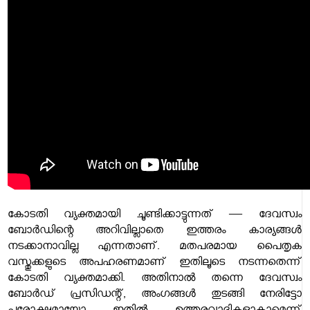
കോടതി വ്യക്തമായി ചൂണ്ടിക്കാട്ടുന്നത് — ദേവസ്വം
ബോർഡിന്റെ അറിവില്ലാതെ ഇത്തരം കാര്യങ്ങൾ
നടക്കാനാവില്ല എന്നതാണ്. മതപരമായ പൈതൃക
വസ്തുക്കളുടെ അപഹരണമാണ് ഇതിലൂടെ നടന്നതെന്ന്
കോടതി വ്യക്തമാക്കി. അതിനാൽ തന്നെ ദേവസ്വം
ബോർഡ് പ്രസിഡന്റ്, അംഗങ്ങൾ തുടങ്ങി നേരിട്ടോ