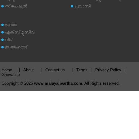
സ്‌പെഷ്യല്‍
പ്രവാസി
യുവത
എക്‌സ്‌ക്ലൂസീവ്
വീട്
ഇ അഹമ്മദ്‌
Home
|
About
|
Contact us
|
Terms
|
Privacy Policy
|
Grievance
Copyright © 2026
www.malayalivartha.com
. All Rights reserved.