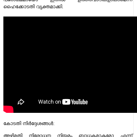
പരോക്ഷമായോ ഇതിൽ ഉത്തരവാദികളാകാമെന്ന്
ഹൈക്കോടതി വ്യക്തമാക്കി.
കോടതി നിർദ്ദേശങ്ങൾ:
അഴിമതി നിരോധന നിയമം ബാധകമാകുമോ എന്ന്