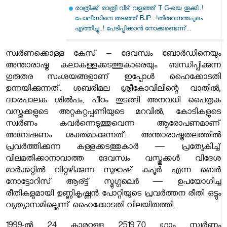
രാത്രിക്ക് രാത്രി വീട് വളഞ്ഞ് T G-യെ തൂക്കി..!
പോലീസിനെ തടഞ്ഞ് BJP...!തിരുവനന്തപുരം
എത്തിച്ചു..! പേടിപ്പിക്കാൻ നോക്കണ്ടെന്ന്...
സ്വർണക്കൊള്ള കേസ് – ദേവസ്വം ബോർഡിനെയും
അന്താരാഷ്ട്ര കലാകള്ളക്കടത്തുകാരെയും ബന്ധിപ്പിക്കുന്ന
ഗുരുതര സംശയങ്ങളാണ് ഇപ്പോൾ ഹൈക്കോടതി
ഉന്നയിക്കുന്നത്. ശബരിമല ശ്രീകോവിലിന്റെ വാതിൽ,
ദ്വാരപാലക ശിൽപം, പീഠം തുടങ്ങി അനവധി പൈതൃക
വസ്തുക്കളുടെ അറ്റകുറ്റപ്പണിയുടെ മറവിൽ, കോടികളുടെ
സ്വർണം കവർന്നെടുത്തുവെന്ന ആരോപണമാണ്
അന്വേഷണം ശക്തമാക്കുന്നത്. അന്താരാഷ്ട്രതലത്തിൽ
പ്രവർത്തിക്കുന്ന കള്ളക്കടത്തുകാർ — പ്രത്യേകിച്ച്
വിലമതിക്കാനാവാത്ത ദേവസ്വം വസ്തുക്കൾ വിദേശ
മാർക്കറ്റിൽ വിറ്റഴിക്കുന്ന സുഭാഷ് കപൂർ എന്ന ബെർ
നോട്ടോറിസ് ആര്ട്ട് സ്മുഗ്ഗലെർ — ഉപയോഗിച്ച
രീതികളുമായി ഉണ്ണികൃഷ്ണൻ പോറ്റിയുടെ പ്രവർത്തന രീതി ഒട്ടും
വ്യത്യാസമില്ലെന്ന് ഹൈക്കോടതി വിലയിരുത്തി.
1999-ൽ 24 കാരറ്റുള്ള 2519.70 ഗ്രാം സ്വർണം