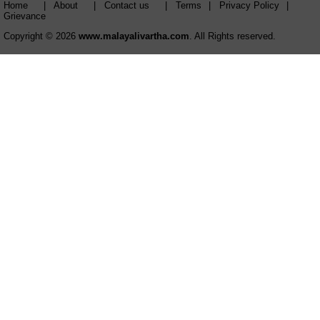
Home
|
About
|
Contact us
|
Terms
|
Privacy Policy
|
Grievance
Copyright © 2026
www.malayalivartha.com
. All Rights reserved.