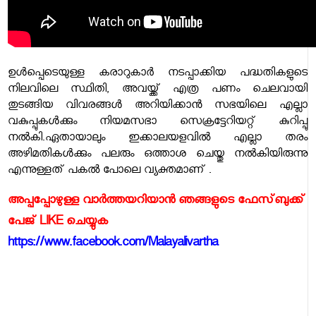
ഉൾപ്പെടെയുള്ള കരാറുകാർ നടപ്പാക്കിയ പദ്ധതികളുടെ
നിലവിലെ സ്ഥിതി, അവയ്ക്ക് എത്ര പണം ചെലവായി
തുടങ്ങിയ വിവരങ്ങൾ അറിയിക്കാൻ സഭയിലെ എല്ലാ
വകുപ്പുകൾക്കും നിയമസഭാ സെക്രട്ടേറിയറ്റ് കുറിപ്പു
നൽകി.ഏതായാലും ഇക്കാലയളവിൽ എല്ലാ തരം
അഴിമതികൾക്കും പലരും ഒത്താശ ചെയ്തു നൽകിയിരുന്നു
എന്നുള്ളത് പകൽ പോലെ വ്യക്തമാണ് .
അപ്പപ്പോഴുള്ള വാര്‍ത്തയറിയാന്‍ ഞങ്ങളുടെ ഫേസ്‌ബുക്ക്‌
പേജ് LIKE ചെയ്യുക
https://www.facebook.com/Malayalivartha