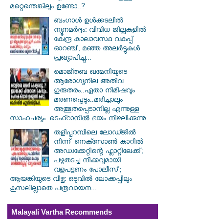
മറ്റെന്തെങ്കിലും ഉണ്ടോ..?
ബംഗാൾ ഉൾക്കടലിൽ
ന്യൂനമർദ്ദം: വിവിധ ജില്ലകളിൽ
കേന്ദ്ര കാലാവസ്ഥ വകുപ്പ്
ഓറഞ്ച്, മഞ്ഞ അലർട്ടുകൾ
പ്രഖ്യാപിച്ചു...
മൊജ്തബ ഖമേനിയുടെ
ആരോഗ്യനില അതീവ
ഗുരുതരം..ഏതാ നിമിഷവും
മരണപ്പെടും..മരിച്ചാലും
അത്ഭുതപ്പെടാനില്ല എന്നുള്ള
സാഹചര്യം..ടെഹ്റാനിൽ ഭയം നിഴലിക്കുന്നു..
തളിപ്പറമ്പിലെ ലോഡ്ജിൽ
നിന്ന് നെക്സോൺ കാറിൽ
അഡ്വക്കേറ്റിന്റെ ഫ്ലാറ്റിലേക്ക്;
പഴുതടച്ച നീക്കവുമായി
വളപട്ടണം പോലീസ്;
ആയങ്കിയുടെ വീഴ്ച: ഒടുവിൽ ലോക്കപ്പിലും
കൂസലില്ലാതെ പത്രവായന...
Malayali Vartha Recommends