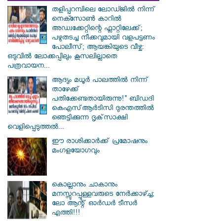
തളിപ്പറമ്പിലെ ലോഡ്ജിൽ നിന്ന്
നെക്സോൺ കാറിൽ
അഡ്വക്കേറ്റിന്റെ ഫ്ലാറ്റിലേക്ക്;
പഴുതടച്ച നീക്കവുമായി വളപട്ടണം
പോലീസ്; ആയങ്കിയുടെ വീഴ്ച:
ഒടുവിൽ ലോക്കപ്പിലും കൂസലില്ലാതെ
പത്രവായന...
ആദ്യം മധൂർ പാലത്തിൽ നിന്ന്
താഴേക്ക്
പതിക്കേണ്ടതായിരുന്നു!" ബിഡദി
കെഎസ്ആർടിസി ദുരന്തത്തിൽ
ഞെട്ടിക്കുന്ന ദൃക്‌സാക്ഷി
വെളിപ്പെടുത്തൽ...
ഈ രാശിക്കാർക്ക് പ്രമോഷനും
മംഗളയോഗവും
കൊല്ലാനും ചാകാനും
മനസ്സുറപ്പുള്ളവരുടെ നേർക്കാഴ്ച്ച;
ലോ ആന്റ് ഓർഡർ ടീസർ
എത്തി!!!