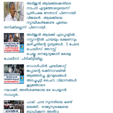
അർജുൻ ആയങ്കിക്കെതിരെ
നടപടി എടുത്തോട്ടെയെന്ന്
പ്രതിപക്ഷ നേതാവ് പിണറായി
വിജയൻ...ആയങ്കിയെ
ന്യായീകരിക്കേണ്ട ചുമതല
തനിക്കില്ലെന്ന് പിണറായി..
അർജുൻ ആയങ്കി എടപ്പാളിൽ..
റസ്റ്ററന്റിൽ ചായയും ഭക്ഷണവും
കഴിച്ചതിന്റെ ദൃശ്യങ്ങൾ.. 5 പേരെ
പൊലീസ് അറസ്റ്റ്
ചെയ്തു..നെട്ടോട്ടമോടി കേരള
പോലീസ്..പിടികിട്ടിയില്ല..
ഡൊൾഫിൻ ചുഴലിക്കാറ്റ്
ജപ്പാന്റെ ഒക്കിനാവയിൽ
ആഞ്ഞടിച്ചു..തുറമുഖങ്ങൾ
അടച്ചുപൂട്ടി ചൈന..വിമാനങ്ങൾ
കൂട്ടത്തോടെ
റദ്ധാക്കി..അതിശക്തമായ മഴ പെയ്യാൻ
സാധ്യത..
പാക് ചാര സുന്ദരിയെ കണ്ട്
മയങ്ങി.. രാജ്യസുരക്ഷയെ
ബാധിക്കുന്ന അതീവ