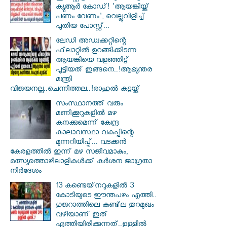
ക്യുആർ കോഡ്! 'ആയങ്കിയ്ക്ക്
പണം വേണം', വെല്ലുവിളിച്ച്
പുതിയ പോസ്റ്റ്...
ലേഡി അഡ്വക്കറ്റിന്റെ
ഫ്‌ലാറ്റിൽ ഉറങ്ങിക്കിടന്ന
ആയങ്കിയെ വളഞ്ഞിട്ട്
പൂട്ടിയത് ഇങ്ങനെ..!ആഭ്യന്തര
മന്ത്രി
വിജയനല്ല..ചെന്നിത്തല..!രാഹുൽ കട്ടയ്ക്ക്
സംസ്ഥാനത്ത് വരും
മണിക്കൂറുകളിൽ മഴ
കനക്കുമെന്ന് കേന്ദ്ര
കാലാവസ്ഥാ വകുപ്പിന്റെ
മുന്നറിയിപ്പ്... വടക്കൻ
കേരളത്തിൽ ഇന്ന് മഴ സജീവമാകും,
മത്സ്യത്തൊഴിലാളികൾക്ക് കർശന ജാഗ്രതാ
നിർദേശം
13 കണ്ടെയ്‌നറുകളിൽ 3
കോടിയുടെ ഈന്തപഴം എത്തി..
ഗുജറാത്തിലെ കണ്ട്‌ല തുറമുഖം
വഴിയാണ് ഇത്
എത്തിയിരിക്കുന്നത്..ഉള്ളിൽ