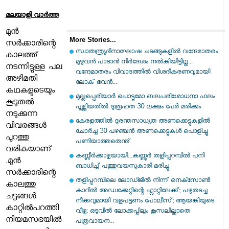
മലയാളി വാര്‍ത്ത
മുൻ
More Stories...
സർക്കാരിന്റെ
സ്വാതന്ത്ര്യദിനാഘോഷ ചടങ്ങുകളിൽ വന്ദേമാതരം
കാലത്ത്
മുഴുവൻ പാടാൻ നിർദേശം നൽകിയിട്ടില്ല...
നടന്നിട്ടുള്ള പല
വന്ദേമാതരം വിവാദത്തിൽ വിശദീകരണവുമായി
അഴിമതി
ലോക് ഭവൻ...
കഥകളുടെയും
മുല്ലപ്പെരിയാര്‍ പൊട്ടുമോ ബലപരിശോധനാ ഫലം
കൂടുതൽ
പൂഴ്ത്തിയതില്‍ ദുരൂഹത 30 ലക്ഷം പേര്‍ മരിക്കും
നടുക്കുന്ന
കേരളത്തില്‍ ദുരന്തസാധ്യത അണക്കെട്ടുകളില്‍
വിവരങ്ങൾ
ചോര്‍ച്ച 30 പഴഞ്ചന്‍ അണക്കെട്ടുകള്‍ പൊളിച്ചു
പുറത്തു
പണിയാത്തതെന്ത്
വരികയാണ്
കണ്ണീർക്കാഴ്ചയായി...കണ്ണൂർ തളിപ്പറമ്പിൽ പനി
.
മുൻ
ബാധിച്ച് പത്തുവയസുകാരി മരിച്ചു
സർക്കാരിന്റെ
തളിപ്പറമ്പിലെ ലോഡ്ജിൽ നിന്ന് നെക്സോൺ
കാലത്തു
കാറിൽ അഡ്വക്കേറ്റിന്റെ ഫ്ലാറ്റിലേക്ക്; പഴുതടച്ച
ചട്ടങ്ങൾ
നീക്കവുമായി വളപട്ടണം പോലീസ്; ആയങ്കിയുടെ
കാറ്റിൽപറത്തി
വീഴ്ച: ഒടുവിൽ ലോക്കപ്പിലും കൂസലില്ലാതെ
നിയമസഭയിൽ
പത്രവായന...