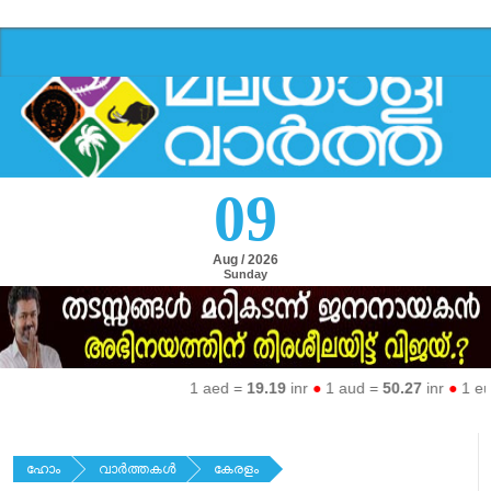
09
Aug / 2026
Sunday
1 aed =
19.19
inr
●
1 aud =
50.27
inr
●
1 eur =
ഹോം
വാര്‍ത്തകള്‍
കേരളം