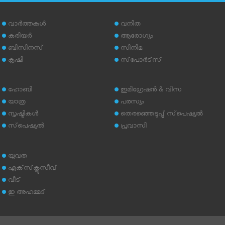
വാര്‍ത്തകള്‍
വനിത
കരിയര്‍
ആരോഗ്യം
ബിസിനസ്
സിനിമ
കൃഷി
സ്‌പോര്‍ട്‌സ്
ഹോബി
ഇമിഗ്രേഷന്‍ & വിസ
യാത്ര
പരസ്യം
സൃഷ്ടികള്‍
തെരഞ്ഞെടുപ്പ് സ്‌പെഷ്യല്‍
സ്‌പെഷ്യല്‍
പ്രവാസി
യുവത
എക്‌സ്‌ക്ലൂസീവ്
വീട്
ഇ അഹമ്മദ്‌