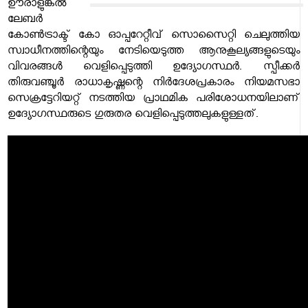
ഊരാളുങ്കൽ
ലേബർ
കോൺട്രാക്ട് കോ ഓപ്പറേറ്റീവ് സൊസൈറ്റി ചെലുത്തിയ
സ്വാധീനത്തിന്റെയും നേടിയെടുത്ത ആനുകൂല്യങ്ങളുടെയും
വിവരങ്ങൾ വെളിപ്പെടുത്തി ഉദ്യോഗസ്ഥർ. സ്പീക്കർ
തിരുവഞ്ചൂർ രാധാകൃഷ്ണന്റെ നിർദേശപ്രകാരം നിയമസഭാ
സെക്രട്ടേറിയറ്റ് നടത്തിയ പ്രാഥമിക പരിശോധനയിലാണ്
ഉദ്യോഗസ്ഥരുടെ ഗുരുതര വെളിപ്പെടുത്തലുകളുള്ളത്.