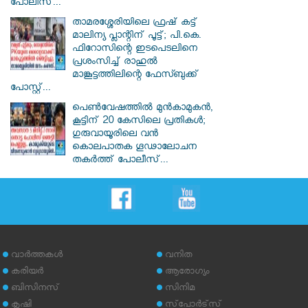
പോലീസ്...
താമരശ്ശേരിയിലെ ഫ്രഷ് കട്ട്
മാലിന്യ പ്ലാന്റിന് പൂട്ട്; പി.കെ.
ഫിറോസിന്റെ ഇടപെടലിനെ
പ്രശംസിച്ച് രാഹുൽ
മാങ്കൂട്ടത്തിലിന്റെ ഫേസ്ബുക്ക്
പോസ്റ്റ്...
പെൺവേഷത്തിൽ മുൻകാമുകൻ,
കൂട്ടിന് 20 കേസിലെ പ്രതികൾ;
ഗുരുവായൂരിലെ വൻ
കൊലപാതക ഗൂഢാലോചന
തകർത്ത് പോലീസ്...
വാര്‍ത്തകള്‍
വനിത
കരിയര്‍
ആരോഗ്യം
ബിസിനസ്
സിനിമ
കൃഷി
സ്‌പോര്‍ട്‌സ്