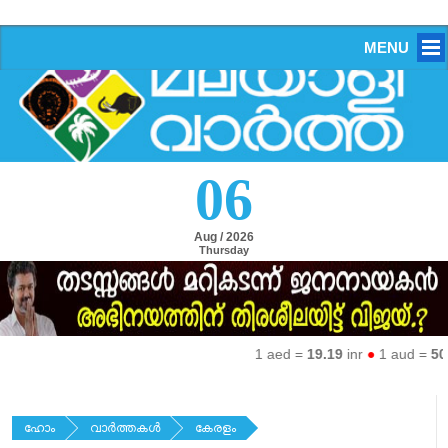
MENU
06
Aug / 2026
Thursday
1 aed =
19.19
inr
●
1 aud =
50.2
ഹോം
വാര്‍ത്തകള്‍
കേരളം