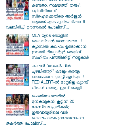
ഒരുപാട് പോലീസിനെ
കണ്ടതാ, സമയത്ത് തരും';
ഒളിവിലിരുന്ന്
സിഐക്കെതിരെ അർജുൻ
ആയങ്കിയുടെ പുതിയ ഭീഷണി:
വലവിരിച്ച് ഊന്നുകൽ പോലീസ്...
MLA-യുടെ തോളിൽ
കൈയിടാൻ താനാരുവാ...!
ക്യാമ്പിൽ കലഹം ഉണ്ടാക്കാൻ
ഇറങ്ങി റിപ്പോർട്ടർ തെളിവ്
സഹിതം പഞ്ഞിക്കിട്ട് നാട്ടുകാർ
കാലൻ 'ഡോൾഫിൻ
ചുഴലിക്കാറ്റ്' കടലും കരയും
ഒരുപോലെ ചുരുട്ടി എറിയും..!
RED ALERT-ൽ മാറ്റമില്ല ക്യാമ്പ്
വിടാൻ വരട്ടെ..ഇന്ന് രാത്രി
പെൺവേഷത്തിൽ
മുൻകാമുകൻ, കൂട്ടിന് 20
കേസിലെ പ്രതികൾ;
ഗുരുവായൂരിലെ വൻ
കൊലപാതക ഗൂഢാലോചന
തകർത്ത് പോലീസ്...