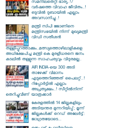
സമനിലതെറ്റി ഭാര്യ..!7
വർഷത്തെ വിവാഹ ജീവിതം..!
ഒടുവിൽ ദുബായിൽ എല്ലാം
അവസാനിച്ചു..!
മന്ത്രി സിപി ജോണിനെ
മന്ത്രിസഭയില്‍ നിന്ന് മുഖ്യമന്ത്രി
വിഡി സതീശന്‍
തള്ളിപ്പുറത്താക്കും..മത്സ്യത്തൊഴിലാളികളെ
അധിക്ഷേപിച്ച മന്ത്രി കെ മുരളീധരനെ ജനം
കടലില്‍ തള്ളുന്ന സാഹചര്യവും വിദുരമല്ല..
AIR INDIA-യെ 300 അടി
താഴേക്ക് വിമാനം
എടുത്തെറിഞ്ഞത് പൈലറ്റ്..!
റിപ്പോർട്ടിൽ എല്ലാം
അപ്രത്യക്ഷം..! സീറ്റിൽനിന്ന്
തെറിച്ചുവീണ് യാത്രക്കാർ
കേരളത്തിൽ 14 ജില്ലകളിലും
അടിയന്തര മുന്നറിയിപ്പ്; മൂന്ന്
ജില്ലകൾക്ക് റെഡ് അലേർട്ട്:
ജാഗ്രതയോടെ...