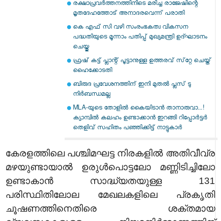
രക്ഷാപ്രവര്‍ത്തനത്തിനിടെ മരിച്ച രാജേഷിന്റെ
മൃതദേഹത്തോട് അനാദരവെന്ന് പരാതി
കെ എഫ് സി വഴി സംരംഭകത്വ വികസന
പദ്ധതിയുടെ മൂന്നാം പതിപ്പ് മുഖ്യമന്ത്രി ഉദ്ഘാടനം
ചെയ്തു
ഫ്രഷ് കട്ട് പ്ലാന്റ് പൂട്ടാനുള്ള ഉത്തരവ് സ്‌റ്റേ ചെയ്ത്
ഹൈക്കോടതി
ബിരുദ പ്രവേശനത്തിന് ഇനി മുതല്‍ പ്ലസ് ടു
നിര്‍ബന്ധമല്ല
MLA-യുടെ തോളിൽ കൈയിടാൻ താനാരുവാ...!
ക്യാമ്പിൽ കലഹം ഉണ്ടാക്കാൻ ഇറങ്ങി റിപ്പോർട്ടർ
തെളിവ് സഹിതം പഞ്ഞിക്കിട്ട് നാട്ടുകാർ
കേരളത്തിലെ പശ്ചിമഘട്ട നിരകളിൽ അതിവീവ്ര
മഴയുണ്ടായാൽ ഉരുൾപൊട്ടലോ മണ്ണിടിച്ചിലോ
ഉണ്ടാകാൻ സാദ്ധ്യതയുള്ള 131
പരിസ്ഥിതിലോല മേഖലകളിലെ പ്രകൃതി
ചൂഷണത്തിനെതിരെ ശക്തമായ