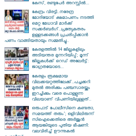
കേസ്, രണ്ടുപേർ അറസ്റ്റിൽ...
കേന്ദ്രം വിരട്ടി..നരേന്ദ്ര
മോദിയോട് ക്ഷമാപണം നടത്തി
മെറ്റ മേധാവി മാർക്ക്
സക്കർബർ​ഗ്..പ്രത്യേകതരം
ഉള്ളടക്കങ്ങൾ പ്രചരിപ്പിക്കാൻ
പണം വാങ്ങിയതായും സമ്മതിച്ചു..
കേരളത്തിൽ 14 ജില്ലകളിലും
അടിയന്തര മുന്നറിയിപ്പ്; മൂന്ന്
ജില്ലകൾക്ക് റെഡ് അലേർട്ട്:
ജാഗ്രതയോടെ...
കേരളം രൂക്ഷമായ
വിലക്കയറ്റത്തിലേക്ക്..പച്ചക്കറി
മുതൽ അരിക്കും പഞ്ചസാരയ്ക്കും
ഇറച്ചിക്കും വരെ പൊള്ളുന്ന
വിലയാണ് വിപണിയിലുള്ളത്..
ഒരുപാട് പോലീസിനെ കണ്ടതാ,
സമയത്ത് തരും'; ഒളിവിലിരുന്ന്
സിഐക്കെതിരെ അർജുൻ
ആയങ്കിയുടെ പുതിയ ഭീഷണി:
വലവിരിച്ച് ഊന്നുകൽ