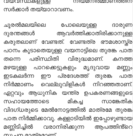
വ്യവസ്ഥകളുള്ള നിയമനിർമ്മാണത്തിന്
സർക്കാർ തയ്യാറാവണം.
ചൂരൽമലയിലെ പോലെയുള്ള ദാരുണ
ദുരന്തങ്ങൾ ആവർത്തിക്കാതിരിക്കാനുള്ള
കരുതലാണ് വേണ്ടത്. വേണ്ടത്ര ഭൗമശാസ്ത്ര
പഠനം കൂടാതെയുള്ള വയനാട്ടിലെ തുരങ്ക പാത
തന്നെ പരിസ്ഥിതി വിരുദ്ധമാണ്. കനത്ത
മഴയുള്ള പാറക്കെട്ടുകളും മൃദുവായ മണ്ണും
ഇടകലർന്ന ഈ പ്രദേശത്ത് തുരങ്ക പാത
നിർമ്മാണം വെല്ലുവിളികൾ നിറഞ്ഞതാണ്.
ഏറ്റവും ആധുനിക യന്ത്ര ഉപകരണങ്ങളുടെ
സഹായത്തോടെ മികച്ച സാങ്കേതിക
വിദഗ്ധരുടെ മേൽനോട്ടത്തിൽ മാത്രമേ തുരങ്ക
പാത നിർമ്മിക്കാവൂ. കള്ളാടിയിൽ ഇപ്പോഴുണ്ടായ
മണ്ണിടിച്ചിൽ വരാനിരിക്കുന്ന ആപത്തിൻ്റെ
സൂചന മാത്രമാണ്.