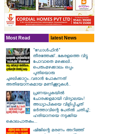
Most Read
latest News
"ഡോൾഫിൻ"
തീരത്തേക്ക്..കേരളത്തെ വിട്ടു
പോവാതെ മഴക്കലി..
പെരുംമഴക്കാലം ഒപ്പം
പുതിയൊരു
ചുഴലിക്കാറ്റും..വരാൻ പോകുന്നത്
അതിഭയാനകമായ മണിക്കൂറുകൾ..
പ്രണയപ്പകയിൽ
ചോരക്കളമായി വിദ്യാലയം!
അധ്യാപികയെ വിളിപ്പിച്ചത്
ഭർത്താവിന്റെ പേരിൽ ചതിച്ച്;
ഹരിയാനയെ നടുക്കിയ
കൊലപാതകം...
ഷിജിന്റെ മരണം അറിഞ്ഞ്