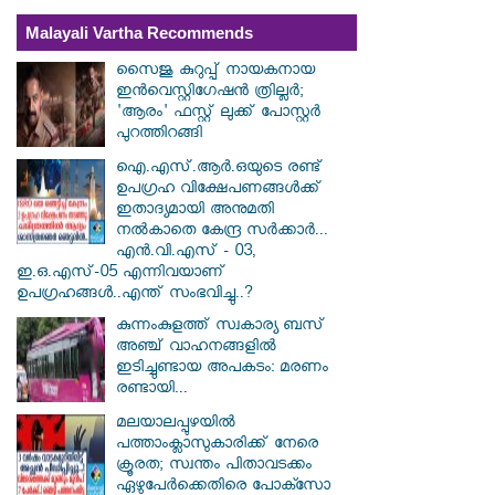
Malayali Vartha Recommends
സൈജു കുറുപ്പ് നായകനായ
ഇൻവെസ്റ്റിഗേഷൻ ത്രില്ലർ;
'ആരം' ഫസ്റ്റ് ലുക്ക് പോസ്റ്റർ
പുറത്തിറങ്ങി
ഐ.എസ്.ആർ.ഒയുടെ രണ്ട്
ഉപഗ്രഹ വിക്ഷേപണങ്ങൾക്ക്
ഇതാദ്യമായി അനുമതി
നൽകാതെ കേന്ദ്ര സർക്കാർ...
എൻ.വി.എസ് - 03,
ഇ.ഒ.എസ്-05 എന്നിവയാണ്
ഉപഗ്രഹങ്ങൾ..എന്ത് സംഭവിച്ചു..?
കുന്നംകുളത്ത് സ്വകാര്യ ബസ്
അഞ്ച് വാഹനങ്ങളിൽ
ഇടിച്ചുണ്ടായ അപകടം: മരണം
രണ്ടായി...
മലയാലപ്പുഴയിൽ
പത്താംക്ലാസുകാരിക്ക് നേരെ
ക്രൂരത; സ്വന്തം പിതാവടക്കം
ഏഴുപേർക്കെതിരെ പോക്സോ