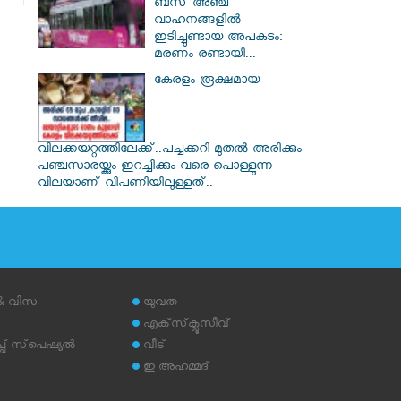
ബസ് അഞ്ച്
വാഹനങ്ങളിൽ
ഇടിച്ചുണ്ടായ അപകടം:
മരണം രണ്ടായി...
കേരളം രൂക്ഷമായ
വിലക്കയറ്റത്തിലേക്ക്..പച്ചക്കറി മുതൽ അരിക്കും
പഞ്ചസാരയ്ക്കും ഇറച്ചിക്കും വരെ പൊള്ളുന്ന
വിലയാണ് വിപണിയിലുള്ളത്..
 & വിസ
യുവത
എക്‌സ്‌ക്ലൂസീവ്
് സ്‌പെഷ്യല്‍
വീട്
ഇ അഹമ്മദ്‌