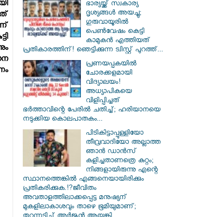
യി
ഭാര്യയ്ക്ക് സ്വകാര്യ
ദൃശ്യങ്ങൾ അയച്ചു;
ത്
ഗുരുവായൂരിൽ
ന്
പെൺവേഷം കെട്ടി
ടി
കാമുകൻ എത്തിയത്
ും
പ്രതികാരത്തിന്! ഞെട്ടിക്കുന്ന ട്വിസ്റ്റ് പുറത്ത്...
ധന
പ്രണയപ്പകയിൽ
ണം
ചോരക്കളമായി
വിദ്യാലയം!
അധ്യാപികയെ
വിളിപ്പിച്ചത്
ഭർത്താവിന്റെ പേരിൽ ചതിച്ച്; ഹരിയാനയെ
നടുക്കിയ കൊലപാതകം...
പിടികിട്ടാപ്പുള്ളിയോ
തീവ്രവാദിയോ അല്ലാത്ത
ഞാൻ ഡാൻസ്
കളിച്ചതാണത്രെ കുറ്റം;
നിങ്ങളായിരുന്നു എന്റെ
സ്ഥാനത്തെങ്കിൽ എങ്ങനെയായിരിക്കും
പ്രതികരിക്കുക.!?ജീവിതം
അവതാളത്തിലാക്കപ്പെട്ട മനുഷ്യന്
മുകളിലാകാശവും താഴെ ഭൂമിയുമാണ്;
തുറന്നടിച്ച് അർജുൻ ആയങ്കി