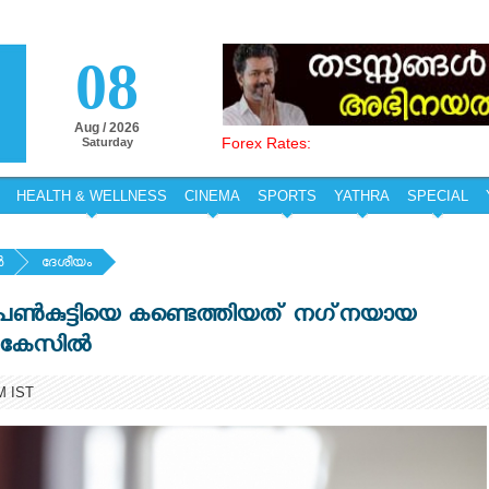
08
Aug / 2026
Forex Rates:
Saturday
HEALTH & WELLNESS
CINEMA
SPORTS
YATHRA
SPECIAL
‍
ദേശീയം
്‍കുട്ടിയെ കണ്ടെത്തിയത് നഗ്‌നയായ
്‌കേസില്‍
M IST