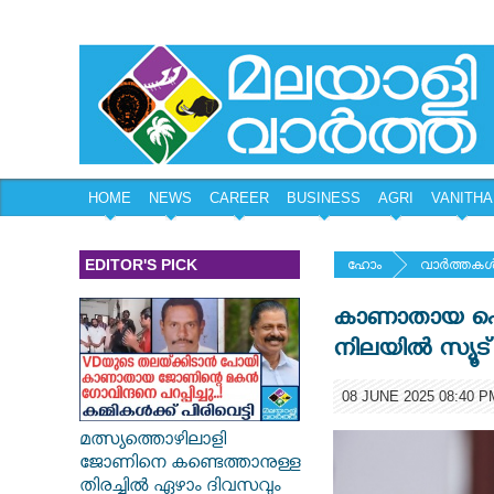
HOME
NEWS
CAREER
BUSINESS
AGRI
VANITHA
EDITOR'S PICK
ഹോം
വാര്‍ത്തകള്
കാണാതായ പെണ
നിലയില്‍ സ്യൂട
08 JUNE 2025 08:40 P
മത്സ്യത്തൊഴിലാളി
ജോണിനെ കണ്ടെത്താനുള്ള
തിരച്ചിൽ ഏഴാം ദിവസവും