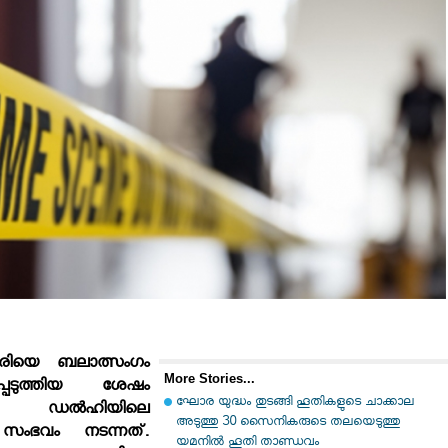
കാരിയെ ബലാത്സംഗം
More Stories...
പെടുത്തിയ ശേഷം
ഘോര യുദ്ധം തുടങ്ങി ഹൂതികളുടെ ചാക്കാല
്കി. ഡല്‍ഹിയിലെ
അടുത്തു 30 സൈനികരുടെ തലയെടുത്തു
 സംഭവം നടന്നത്.
യമനിൽ ഹൂതി താണ്ഡവം