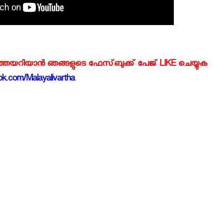
്‍ത്തയറിയാന്‍ ഞങ്ങളുടെ ഫേസ്‌ബുക്ക്‌ പേജ് LIKE ചെയ്യുക
k.com/Malayalivartha