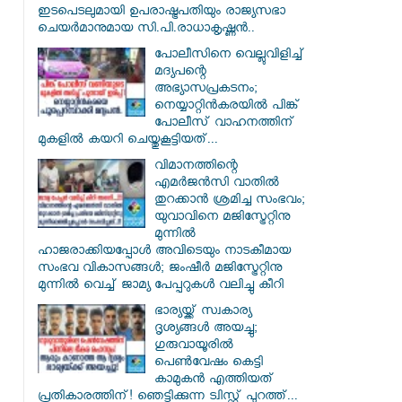
ഇടപെടലുമായി ഉപരാഷ്ട്രപതിയും രാജ്യസഭാ
ചെയർമാനുമായ സി.പി.രാധാകൃഷ്ണൻ..
പോലീസിനെ വെല്ലുവിളിച്ച്
മദ്യപന്റെ
അഭ്യാസപ്രകടനം;
നെയ്യാറ്റിൻകരയിൽ പിങ്ക്
പോലീസ് വാഹനത്തിന്
മുകളിൽ കയറി ചെയ്തുകൂട്ടിയത്...
വിമാനത്തിന്റെ
എമർജൻസി വാതിൽ
തുറക്കാൻ ശ്രമിച്ച സംഭവം;
യുവാവിനെ മജിസ്ട്രേറ്റിനു
മുന്നിൽ
ഹാജരാക്കിയപ്പോൾ അവിടെയും നാടകീമായ
സംഭവ വികാസങ്ങൾ; ജംഷീർ മജിസ്ട്രേറ്റിനു
മുന്നിൽ വെച്ച് ജാമ്യ പേപ്പറുകൾ വലിച്ചു കീറി
ഭാര്യയ്ക്ക് സ്വകാര്യ
ദൃശ്യങ്ങൾ അയച്ചു;
ഗുരുവായൂരിൽ
പെൺവേഷം കെട്ടി
കാമുകൻ എത്തിയത്
പ്രതികാരത്തിന്! ഞെട്ടിക്കുന്ന ട്വിസ്റ്റ് പുറത്ത്...