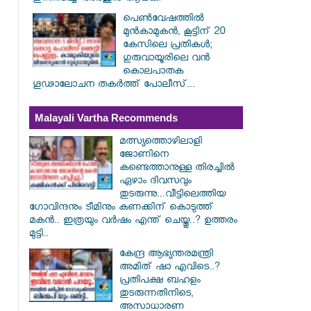
പെൺവേഷത്തിൽ
മുൻകാമുകൻ, കൂട്ടിന് 20
കേസിലെ പ്രതികൾ;
ഗുരുവായൂരിലെ വൻ
കൊലപാതക
ഗൂഢാലോചന തകർത്ത് പോലീസ്...
Malayali Vartha Recommends
മത്സ്യത്തൊഴിലാളി
ജോണിനെ
കണ്ടെത്താനുള്ള തിരച്ചിൽ
ഏഴാം ദിവസവും
തുടരുന്നു...വീട്ടിലെത്തിയ
ഗോവിന്ദനും ടീമിനും കണക്കിന് കൊടുത്ത്
മകൻ.. ഇത്രയും വർഷം എന്ത് ചെയ്തു..? ഉത്തരം
മുട്ടി..
കേന്ദ്ര ആഭ്യന്തരമന്ത്രി
അമിത് ഷാ എവിടെ..?
പ്രതിപക്ഷ ബഹളം
തുടരുന്നതിനിടെ,
അസാധാരണ