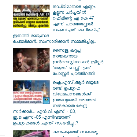
ജഡ്ജിമാരുടെ എണ്ണം
കൂട്ടുന്ന ചർച്ചയിൽ
റഹിമിന്റെ എ കെ 47
എന്ന് പറഞ്ഞപ്പോൾ
സംഭവിച്ചത്..മണിയടിച്ച്
ഇരുത്തി രാജ്യസഭ
ചെയർമാൻ..സംസാരിക്കാൻ സമ്മതിച്ചില്ല..
സൈജു കുറുപ്പ്
നായകനായ
ഇൻവെസ്റ്റിഗേഷൻ ത്രില്ലർ;
'ആരം' ഫസ്റ്റ് ലുക്ക്
പോസ്റ്റർ പുറത്തിറങ്ങി
ഐ.എസ്.ആർ.ഒയുടെ
രണ്ട് ഉപഗ്രഹ
വിക്ഷേപണങ്ങൾക്ക്
ഇതാദ്യമായി അനുമതി
നൽകാതെ കേന്ദ്ര
സർക്കാർ... എൻ.വി.എസ് - 03,
ഇ.ഒ.എസ്-05 എന്നിവയാണ്
ഉപഗ്രഹങ്ങൾ..എന്ത് സംഭവിച്ചു..?
കുന്നംകുളത്ത് സ്വകാര്യ