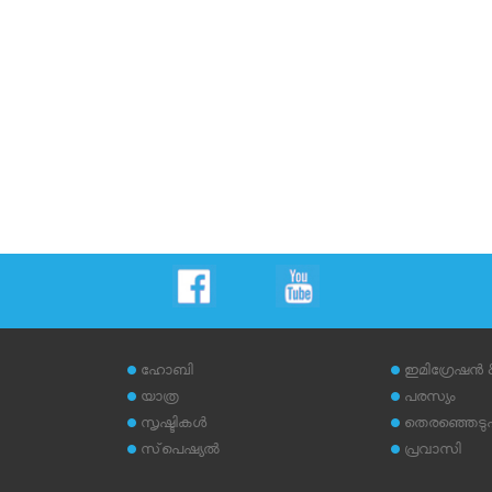
ഹോബി
ഇമിഗ്രേഷന്‍
യാത്ര
പരസ്യം
സൃഷ്ടികള്‍
തെരഞ്ഞെടുപ്പ
സ്‌പെഷ്യല്‍
പ്രവാസി