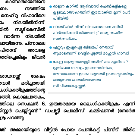
െ കാണാതായതിനെ
ഓടുന്ന കാറില്‍ ആദിവാസി പെണ്‍കുട്ടികളെ
ുടുംബം നടത്തിയ
കൂട്ടബലാത്സംഗത്തിന് ഇരയാക്കിയ മൂന്ന് പേര്‍
‍ നെഹ്‌റു വിഹാറിലെ
പിടിയില്‍
ടാം നിലയില്‍നിന്ന്
വിജയ്‌യില്‍ നിന്ന് വിവാഹമോചന ഹര്‍ജി
്‍ സ്യൂട്‌കേസില്‍
പിന്‍വലിക്കാന്‍ തീരുമാനിച്ച് ഭാര്യ സംഗീത
 വാര്‍ന്ന നിലയില്‍
സ്വര്‍ണലിംഗം
രുന്നു. പിന്നാലെ
ഏറ്റവും ഇഷ്ടപ്പെട്ട ബിജെപി നേതാവ്
ടെ പിതാവ് അവളെ
ആരാണെന്ന് വെളിപ്പെടുത്തി രാഹുല്‍ ഗാന്ധി
ിച്ചെങ്കിലും ജീവന്‍
കേന്ദ്ര ആഭ്യന്തരമന്ത്രി അമിത് ഷാ എവിടെ..?
പ്രതിപക്ഷ ബഹളം തുടരുന്നതിനിടെ,
അസാധാരണ ഇടപെടലുമായി ഉപരാഷ്ട്രപതിയും
ശോധനയ്ക്ക് ശേഷം
രാജ്യസഭാ ചെയർമാനുമായ
അവള്‍ മരിച്ചതായി
സി.പി.രാധാകൃഷ്ണൻ..
ികാതിക്രമത്തിന്റെ
ടെത്തി. കൊലപാതകം,
തിലെ സെക്ഷന്‍ 6, ഗുരുതരമായ ലൈംഗികാതിക്രമം എന്ന
്റര്‍ ചെയ്തിട്ടുണ്ട്'' ഡപ്യൂട്ടി പൊലീസ് കമ്മിഷണര്‍ (നോര്‍ത
ശ്ര പറഞ്ഞു.
്ഞ് അമ്മായിയുടെ വീട്ടില്‍ പോയ പെണ്‍കുട്ടി പിന്നീട് തിരി