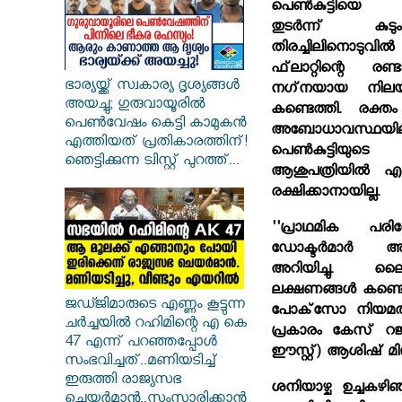
പെണ്‍കുട്ടിയ
തുടര്‍ന്ന് ക
തിരച്ചിലിനൊടുവില്
ഫ്‌ലാറ്റിന്റെ രണ്
ഭാര്യയ്ക്ക് സ്വകാര്യ ദൃശ്യങ്ങൾ
നഗ്‌നയായ നിലയില
അയച്ചു; ഗുരുവായൂരിൽ
കണ്ടെത്തി. രക്തം
പെൺവേഷം കെട്ടി കാമുകൻ
അബോധാവസ്ഥയിലായി
എത്തിയത് പ്രതികാരത്തിന്!
പെണ്‍കുട്ടിയു
ഞെട്ടിക്കുന്ന ട്വിസ്റ്റ് പുറത്ത്...
ആശുപത്രിയില്‍ എത്ത
രക്ഷിക്കാനായില്ല.
''പ്രാഥമിക പരി
ഡോക്ടര്‍മാര്‍ 
അറിയിച്ചു. ലൈംഗ
ലക്ഷണങ്ങള്‍ കണ്
ജഡ്ജിമാരുടെ എണ്ണം കൂട്ടുന്ന
പോക്‌സോ നിയമത്
ചർച്ചയിൽ റഹിമിന്റെ എ കെ
പ്രകാരം കേസ് റജിസ്റ
47 എന്ന് പറഞ്ഞപ്പോൾ
ഈസ്റ്റ്) ആശിഷ് മി
സംഭവിച്ചത്..മണിയടിച്ച്
ഇരുത്തി രാജ്യസഭ
ശനിയാഴ്ച ഉച്ചകഴിഞ
ചെയർമാൻ..സംസാരിക്കാൻ