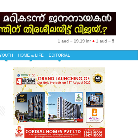
1 aed =
19.19
inr
●
1 aud =
50.27
inr
●
1 eur
YOUTH
HOME & LIFE
EDITORIAL