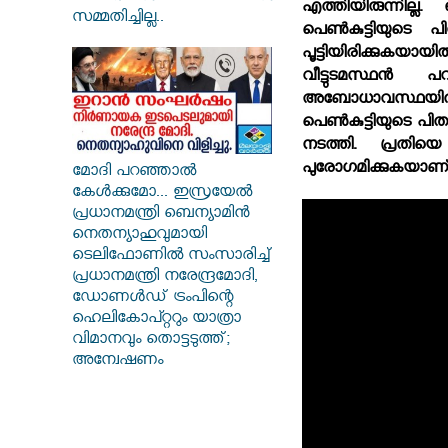
എത്തിയിരുന്നില്
സമ്മതിച്ചില്ല..
പെണ്‍കുട്ടിയുടെ 
പൂട്ടിയിരിക്കുകയാ
വീട്ടുടമസ്ഥന്‍ പ
അബോധാവസ്ഥയില്‍ 
പെണ്‍കുട്ടിയുടെ 
നടത്തി. പ്രതിയെ
പുരോഗമിക്കുകയാണ്
മോദി പറഞ്ഞാൽ
കേൾക്കുമോ... ഇസ്രയേൽ
പ്രധാനമന്ത്രി ബെന്യാമിൻ
നെതന്യാഹുവുമായി
ടെലിഫോണിൽ സംസാരിച്ച്
പ്രധാനമന്ത്രി നരേന്ദ്രമോദി,
ഡോണൾഡ് ട്രംപിന്റെ
ഹെലികോപ്റ്ററും യാത്രാ
വിമാനവും തൊട്ടടുത്ത്;
അന്വേഷണം