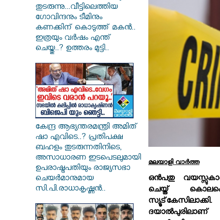
തുടരുന്നു...വീട്ടിലെത്തിയ
ഗോവിന്ദനും ടീമിനും
കണക്കിന് കൊടുത്ത് മകൻ..
ഇത്രയും വർഷം എന്ത്
ചെയ്തു..? ഉത്തരം മുട്ടി..
കേന്ദ്ര ആഭ്യന്തരമന്ത്രി അമിത്
ഷാ എവിടെ..? പ്രതിപക്ഷ
ബഹളം തുടരുന്നതിനിടെ,
അസാധാരണ ഇടപെടലുമായി
മലയാളി വാര്‍ത്ത
ഉപരാഷ്ട്രപതിയും രാജ്യസഭാ
ചെയർമാനുമായ
ഒന്‍പതു വയസ്സു
സി.പി.രാധാകൃഷ്ണൻ..
ചെയ്ത് കൊലപ്
സ്യൂട്‌കേസിലാക
ദയാല്‍പുരിലാണ്