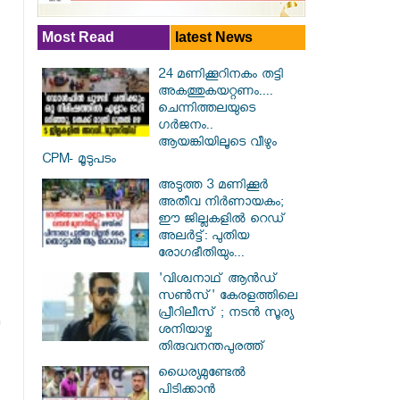
Most Read
latest News
24 മണിക്കൂറിനകം തട്ടി
അകത്തുകയറ്റണം....
ചെന്നിത്തലയുടെ
ഗർജനം..
ആയങ്കിയിലൂടെ വീഴും
CPM- മൂടുപടം
അടുത്ത 3 മണിക്കൂർ
അതീവ നിർണായകം;
ഈ ജില്ലകളിൽ റെഡ്
അലർട്ട്: പുതിയ
രോഗഭീതിയും...
'വിശ്വനാഥ് ആന്‍ഡ്
സണ്‍സ്' കേരളത്തിലെ
പ്രീറിലീസ് ; നടന്‍ സൂര്യ
ശനിയാഴ്ച
തിരുവനന്തപുരത്ത്
ധൈര്യമുണ്ടേൽ
പിടിക്കാൻ