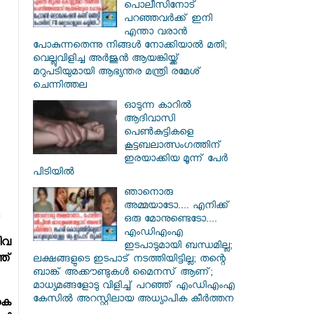
പൊലീസിനോട്
പറഞ്ഞവർക്ക് ഇനി
എന്താ വരാൻ
പോകുന്നതെന്നു നിങ്ങൾ നോക്കിയാൽ മതി;
വെല്ലുവിളിച്ച അർജുൻ ആയങ്കിയ്ക്ക്
മറുപടിയുമായി ആഭ്യന്തര മന്ത്രി രമേശ്
ചെന്നിത്തല
ഓടുന്ന കാറില്‍
ആദിവാസി
പെണ്‍കുട്ടികളെ
കൂട്ടബലാത്സംഗത്തിന്
ഇരയാക്കിയ മൂന്ന് പേര്‍
പിടിയില്‍
ഞാനൊരു
അമ്മയാടോ.... എനിക്ക്
ഒരു മോനുണ്ടെടോ....
എംഡിഎംഎ
ിവ
ഇടപാടുമായി ബന്ധമില്ല;
്ത്
ലക്ഷങ്ങളുടെ ഇടപാട് നടത്തിയിട്ടില്ല; തന്റെ
ബാങ്ക് അക്കൗണ്ടുകൾ മൈനസ് ആണ്;
മാധ്യമങ്ങളോടു വിളിച്ച് പറഞ്ഞ് എംഡിഎംഎ
കേസിൽ അറസ്റ്റിലായ അധ്യാപിക കീർത്തന
കെ