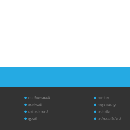
വാര്‍ത്തകള്‍
വനിത
കരിയര്‍
ആരോഗ്യം
ബിസിനസ്
സിനിമ
കൃഷി
സ്‌പോര്‍ട്‌സ്