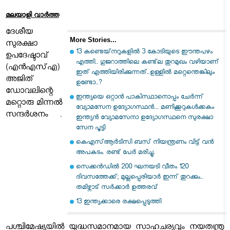
മലയാളി വാര്‍ത്ത
ദേശീയ
More Stories...
സുരക്ഷാ
13 കണ്ടെയ്‌നറുകളിൽ 3 കോടിയുടെ ഈന്തപഴം
ഉപദേഷ്ടാവ്
എത്തി.. ഗുജറാത്തിലെ കണ്ട്‌ല തുറമുഖം വഴിയാണ്
(എന്‍എസ്എ)
ഇത് എത്തിയിരിക്കുന്നത്..ഉള്ളിൽ മറ്റെന്തെങ്കിലും
അജിത്
ഉണ്ടോ..?
ഡോവലിന്റെ
ഇന്ത്യയെ ഒറ്റാൻ പാകിസ്ഥാനൊപ്പം ചേർന്ന്
മറ്റൊരു മിന്നൽ
വ്യോമസേന ഉദ്യോ​ഗസ്ഥൻ... മണിക്കൂറുകൾക്കകം
സന്ദർശനം .
ഇന്ത്യൻ വ്യോമസേനാ ഉദ്യോഗസ്ഥനെ സുരക്ഷാ
സേന പൂട്ടി
കെഎസ്ആര്‍ടിസി ബസ് നിയന്ത്രണം വിട്ട് വൻ
അപകടം. രണ്ട് പേർ മരിച്ചു.
സെക്കൻഡിൽ 200 ഘനയടി വീതം 120
ദിവസത്തേക്ക്; മുല്ലപ്പെരിയാർ ഇന്ന് തുറക്കും..
തമിഴ്നാട് സർക്കാർ ഉത്തരവ്
13 ഇന്ത്യക്കാരെ രക്ഷപ്പെടുത്തി
പശ്ചിമേഷ്യയില്‍ യുദ്ധസമാനമായ സാഹചര്യവും നയതന്ത്ര