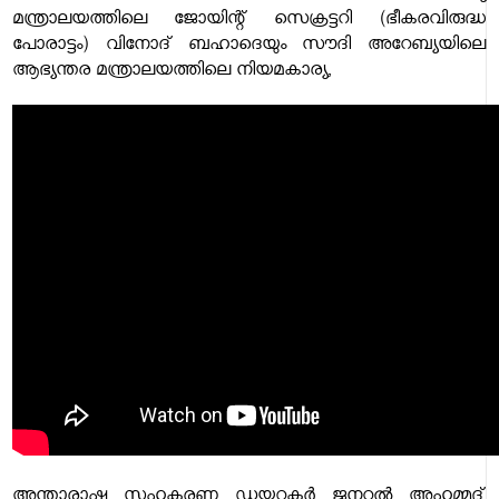
മന്ത്രാലയത്തിലെ ജോയിന്റ് സെക്രട്ടറി (ഭീകരവിരുദ്ധ
പോരാട്ടം) വിനോദ് ബഹാദെയും സൗദി അറേബ്യയിലെ
ആഭ്യന്തര മന്ത്രാലയത്തിലെ നിയമകാര്യ,
അന്താരാഷ്ട്ര സഹകരണ ഡയറക്ടർ ജനറൽ അഹമ്മദ്