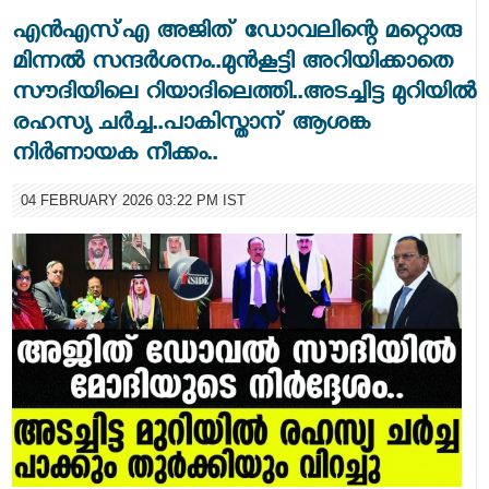
എന്‍എസ്എ അജിത് ഡോവലിന്റെ മറ്റൊരു
മിന്നൽ സന്ദർശനം..മുന്‍കൂട്ടി അറിയിക്കാതെ
സൗദിയിലെ റിയാദിലെത്തി..അടച്ചിട്ട മുറിയിൽ
രഹസ്യ ചർച്ച..പാകിസ്താന് ആശങ്ക
നിര്‍ണായക നീക്കം..
04 FEBRUARY 2026 03:22 PM IST