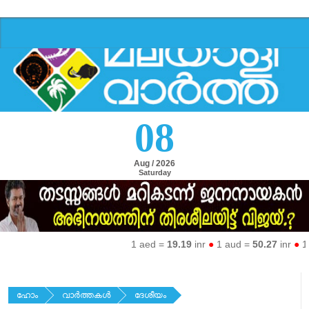
08
Aug / 2026
Saturday
1 aed =
19.19
inr
●
1 aud =
50.27
inr
●
1 eur
ഹോം
വാര്‍ത്തകള്‍
ദേശീയം