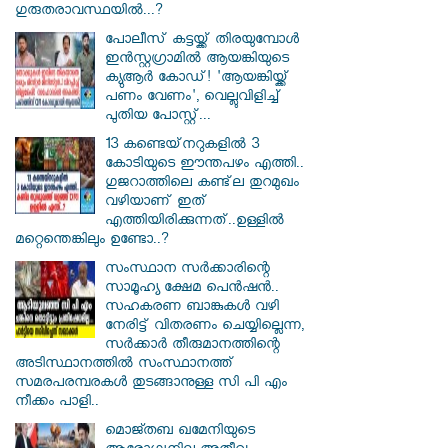
ഗുരുതരാവസ്ഥയിൽ...?
പോലീസ് കട്ടയ്ക്ക് തിരയുമ്പോൾ
ഇൻസ്റ്റഗ്രാമിൽ ആയങ്കിയുടെ
ക്യുആർ കോഡ്! 'ആയങ്കിയ്ക്ക്
പണം വേണം', വെല്ലുവിളിച്ച്
പുതിയ പോസ്റ്റ്...
13 കണ്ടെയ്‌നറുകളിൽ 3
കോടിയുടെ ഈന്തപഴം എത്തി..
ഗുജറാത്തിലെ കണ്ട്‌ല തുറമുഖം
വഴിയാണ് ഇത്
എത്തിയിരിക്കുന്നത്..ഉള്ളിൽ
മറ്റെന്തെങ്കിലും ഉണ്ടോ..?
സംസ്ഥാന സർ‌ക്കാരിന്റെ
സാമൂഹ്യ ക്ഷേമ പെൻഷൻ..
സഹകരണ ബാങ്കുകൾ വഴി
നേരിട്ട് വിതരണം ചെയ്യില്ലെന്ന,
സർക്കാർ തീരുമാനത്തിന്റെ
അടിസ്ഥാനത്തിൽ സംസ്ഥാനത്ത്
സമരപരമ്പരകൾ തുടങ്ങാനുള്ള സി പി എം
നീക്കം പാളി..
മൊജ്തബ ഖമേനിയുടെ