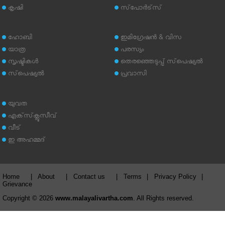
കൃഷി
സ്‌പോര്‍ട്‌സ്
ഹോബി
ഇമിഗ്രേഷന്‍ & വിസ
യാത്ര
പരസ്യം
സൃഷ്ടികള്‍
തെരഞ്ഞെടുപ്പ് സ്‌പെഷ്യല്‍
സ്‌പെഷ്യല്‍
പ്രവാസി
യുവത
എക്‌സ്‌ക്ലൂസീവ്
വീട്
ഇ അഹമ്മദ്‌
Home
|
About
|
Contact us
|
Terms
|
Privacy Policy
|
Grievance
Copyright © 2026
www.malayalivartha.com
. All Rights reserved.