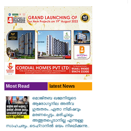
Most Read
latest News
മൊജ്തബ ഖമേനിയുടെ
ആരോഗ്യനില അതീവ
ഗുരുതരം..ഏതാ നിമിഷവും
മരണപ്പെടും..മരിച്ചാലും
അത്ഭുതപ്പെടാനില്ല എന്നുള്ള
സാഹചര്യം..ടെഹ്റാനിൽ ഭയം നിഴലിക്കുന്നു..