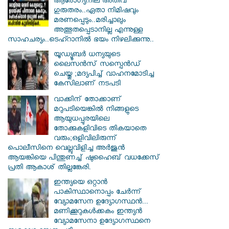
ആരോഗ്യനില അതീവ
ഗുരുതരം..ഏതാ നിമിഷവും
മരണപ്പെടും..മരിച്ചാലും
അത്ഭുതപ്പെടാനില്ല എന്നുള്ള
സാഹചര്യം..ടെഹ്റാനിൽ ഭയം നിഴലിക്കുന്നു..
യൂഡ്യൂബർ ധന്യയുടെ
ലൈസൻസ് സസ്പെൻഡ്
ചെയ്തു ;മദ്യപിച്ച് വാഹനമോടിച്ച
കേസിലാണ് നടപടി
വാക്കിന് തോക്കാണ്
മറുപടിയെങ്കിൽ നിങ്ങളുടെ
ആയുധപ്പുരയിലെ
തോക്കുകളിവിടെ തികയാതെ
വരും;ഒളിവിലിരുന്ന്
പൊലീസിനെ വെല്ലുവിളിച്ച അർജുൻ
ആയങ്കിയെ പിന്തുണച്ച് ഷുഹൈബ് വധക്കേസ്
പ്രതി ആകാശ് തില്ലങ്കേരി.
ഇന്ത്യയെ ഒറ്റാൻ
പാകിസ്ഥാനൊപ്പം ചേർന്ന്
വ്യോമസേന ഉദ്യോ​ഗസ്ഥൻ...
മണിക്കൂറുകൾക്കകം ഇന്ത്യൻ
വ്യോമസേനാ ഉദ്യോഗസ്ഥനെ