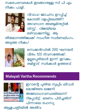
സമരപരമ്പരകൾ തുടങ്ങാനുള്ള സി പി എം
നീക്കം പാളി..
വിവാഹ മോചനം ഉറപ്പിച്ച്
കോടതി വളപ്പിലെത്തി!!
അവസാന അഞ്ചുമിനുറ്റിൽ
ട്വിസ്റ്റ്.. വിജയിയെ
ഒഴിവാക്കുന്നില്ല.. ആ
തീരുമാനത്തിലേക്ക് സംഗീത സ്വർണലിംഗം..
അടുത്ത നീക്കം!
സെക്കൻഡിൽ 200 ഘനയടി
വീതം 120 ദിവസത്തേക്ക്;
മുല്ലപ്പെരിയാർ ഇന്ന് തുറക്കും..
തമിഴ്നാട് സർക്കാർ ഉത്തരവ്
Malayali Vartha Recommends
ഇറാന്റെ പുതിയ സുപ്രീം ലീഡർ
മൊജ്തബ ഖമേനി
അബോധാവസ്ഥയിലെന്ന്
റിപ്പോർട്ട്; ഭരണം പിടിച്ചതിന്
പിന്നാലെ രഹസ്യ
ആശുപത്രിയിൽ അതീവ