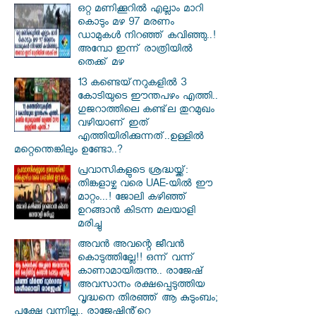
ഒറ്റ മണിക്കൂറിൽ എല്ലാം മാറി
കൊടും മഴ 97 മരണം
ഡാമുകൾ നിറഞ്ഞ് കവിഞ്ഞു..!
അമ്പോ ഇന്ന് രാത്രിയിൽ
തെക്ക് മഴ
13 കണ്ടെയ്‌നറുകളിൽ 3
കോടിയുടെ ഈന്തപഴം എത്തി..
ഗുജറാത്തിലെ കണ്ട്‌ല തുറമുഖം
വഴിയാണ് ഇത്
എത്തിയിരിക്കുന്നത്..ഉള്ളിൽ
മറ്റെന്തെങ്കിലും ഉണ്ടോ..?
പ്രവാസികളുടെ ശ്രദ്ധയ്ക്ക്:
തിങ്കളാഴ്ച വരെ UAE-യിൽ ഈ
മാറ്റം...! ജോലി കഴിഞ്ഞ്
ഉറങ്ങാൻ കിടന്ന മലയാളി
മരിച്ചു
അവൻ അവന്റെ ജീവൻ
കൊടുത്തില്ലേ!! ഒന്ന് വന്ന്
കാണാമായിരുന്നു.. രാജേഷ്
അവസാനം രക്ഷപ്പെടുത്തിയ
വൃദ്ധനെ തിരഞ്ഞ് ആ കുടുംബം;
പക്ഷേ വന്നില്ല.. രാജേഷിൻ്റെ