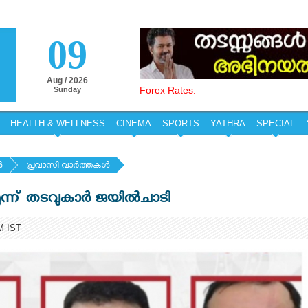
09
Aug / 2026
Forex Rates:
Sunday
HEALTH & WELLNESS
CINEMA
SPORTS
YATHRA
SPECIAL
‍
പ്രവാസി വാര്‍ത്തകള്‍
ന്ന് തടവുകാര്‍ ജയില്‍ചാടി
M IST