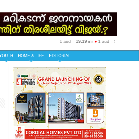
1 aed =
19.19
inr
●
1 aud =
50.27
inr
●
1 eur
YOUTH
HOME & LIFE
EDITORIAL