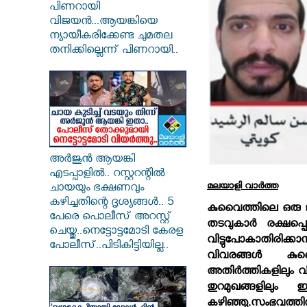
പിണറായി
വിജയൻ...ആയങ്കിയെ
ന്യായീകരിക്കേണ്ട ചുമതല
തനിക്കില്ലെന്ന് പിണറായി..
അർജുൻ ആയങ്കി
എടപ്പാളിൽ.. റസ്റ്ററന്റിൽ
മലയാളി വാര്‍ത്ത
ചായയും ഭക്ഷണവും
കഴിച്ചതിന്റെ ദൃശ്യങ്ങൾ.. 5
കുവൈത്തിലെ ഒരു ജയി
പേരെ പൊലീസ് അറസ്റ്റ്
തടവുകാര്‍ രക്ഷപ്പെട
ചെയ്തു..നെട്ടോട്ടമോടി കേരള
വിട്ടുപോകാതിര
പോലീസ്..പിടികിട്ടിയില്ല..
വിവരങ്ങള്‍ കു
അതിര്‍ത്തികളിലും 
തുറമുഖങ്ങളിലു
കഴിഞ്ഞു.സംഭവത