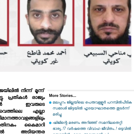
ലില്‍ നിന്ന് മൂന്ന്
More Stories...
്ടു. പ്രതികള്‍ രാജ്യം
മലപ്പുറം ജില്ലയിലെ പെരുവള്ളൂർ പറമ്പിൽപീടിക
ിക്കാന്‍ ഇവരുടെ
സ്വദേശി ജിദ്ദയിൽ ഹൃദയാഘാതത്തെ തുടർന്ന്
വൈത്തിലെ എല്ലാ
മരിച്ചു
വിമാനത്താവളങ്ങളിലും
ഷിജിന്റെ മരണം അറിഞ്ഞ് സമനിലതെറ്റി
ം ഇതിനകം കൈമാറി
ഭാര്യ..!7 വർഷത്തെ വിവാഹ ജീവിതം..! ഒടുവിൽ
്തില്‍ അടിയന്തര