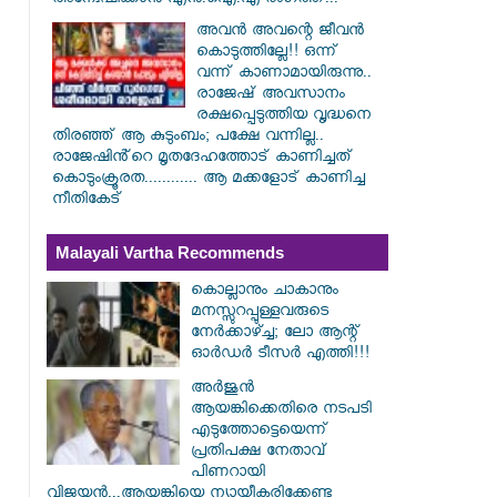
അന്വേഷിക്കാൻ എൻ.ഐ.എ രംഗത്ത്...
അവൻ അവന്റെ ജീവൻ
കൊടുത്തില്ലേ!! ഒന്ന്
വന്ന് കാണാമായിരുന്നു..
രാജേഷ് അവസാനം
രക്ഷപ്പെടുത്തിയ വൃദ്ധനെ
തിരഞ്ഞ് ആ കുടുംബം; പക്ഷേ വന്നില്ല..
രാജേഷിൻ്റെ മൃതദേഹത്തോട് കാണിച്ചത്
കൊടുംക്രൂരത............ ആ മക്കളോട് കാണിച്ച
നീതികേട്
Malayali Vartha Recommends
കൊല്ലാനും ചാകാനും
മനസ്സുറപ്പുള്ളവരുടെ
നേർക്കാഴ്ച്ച; ലോ ആന്റ്
ഓർഡർ ടീസർ എത്തി!!!
അർജുൻ
ആയങ്കിക്കെതിരെ നടപടി
എടുത്തോട്ടെയെന്ന്
പ്രതിപക്ഷ നേതാവ്
പിണറായി
വിജയൻ...ആയങ്കിയെ ന്യായീകരിക്കേണ്ട