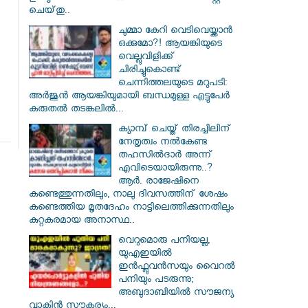
ചെയ്‌തു..
ചുമ്മാ കേറി വെടിവെയ്ക്കാൻ
ഒക്കുമോ?! ആയങ്കിയുടെ
വെല്ലുവിളിക്ക്
ചിരിച്ചുകൊണ്ട്
ചെന്നിത്തലയുടെ മറുപടി:
അർജുൻ ആയങ്കിയുമായി ബന്ധമുള്ള എട്ടുപേർ
കരുതൽ തടങ്കലിൽ...
ക്യാമ്പ് ചെയ്ത് തിരച്ചിലിന്
നേതൃത്വം നല്‍കേണ്ട
തഹസില്‍ദാര്‍ അന്ന്
എവിടെയായിരുന്നു..?
ആര്‍. രാജേഷിനെ
കണ്ടെത്തുന്നതിലും, നാലു ദിവസത്തിന് ശേഷം
കണ്ടെത്തിയ മൃതദേഹം നാട്ടിലെത്തിക്കുന്നതിലും
കുറ്റകരമായ അനാസ്ഥ..
വെറുമൊരു പനിയല്ല,
യുഎഇയിൽ
ഇൻഫ്ലുവൻസയും വൈറൽ
പനിയും പടരുന്നു;
അബുദാബിയിൽ സൗജന്യ
വാക്സിൻ സൗകര്യം...