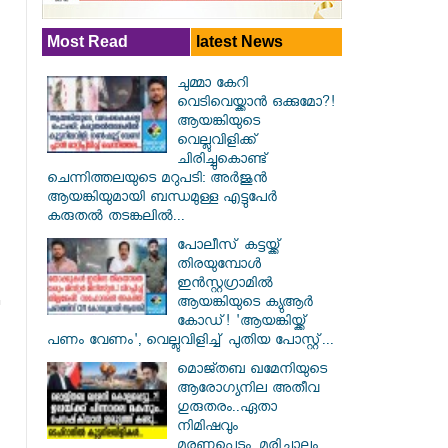
Most Read
latest News
ചുമ്മാ കേറി
വെടിവെയ്ക്കാൻ ഒക്കുമോ?!
ആയങ്കിയുടെ
വെല്ലുവിളിക്ക്
ചിരിച്ചുകൊണ്ട്
ചെന്നിത്തലയുടെ മറുപടി: അർജുൻ
ആയങ്കിയുമായി ബന്ധമുള്ള എട്ടുപേർ
കരുതൽ തടങ്കലിൽ...
പോലീസ് കട്ടയ്ക്ക്
തിരയുമ്പോൾ
ഇൻസ്റ്റഗ്രാമിൽ
ആയങ്കിയുടെ ക്യുആർ
കോഡ്! 'ആയങ്കിയ്ക്ക്
പണം വേണം', വെല്ലുവിളിച്ച് പുതിയ പോസ്റ്റ്...
മൊജ്തബ ഖമേനിയുടെ
ആരോഗ്യനില അതീവ
ഗുരുതരം..ഏതാ
നിമിഷവും
മരണപ്പെടും..മരിച്ചാലും