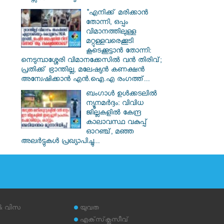
"എനിക്ക് മരിക്കാൻ
തോന്നി, ഒപ്പം
വിമാനത്തിലുള്ള
മറ്റുള്ളവരെക്കൂടി
കൂടെക്കൂട്ടാൻ തോന്നി:
നെടുമ്പാശ്ശേരി വിമാനക്കേസിൽ വൻ തിരിവ്;
പ്രതിക്ക് ഭ്രാന്തില്ല, മലേഷ്യൻ കണക്ഷൻ
അന്വേഷിക്കാൻ എൻ.ഐ.എ രംഗത്ത്...
ബംഗാൾ ഉൾക്കടലിൽ
ന്യൂനമർദ്ദം: വിവിധ
ജില്ലകളിൽ കേന്ദ്ര
കാലാവസ്ഥ വകുപ്പ്
ഓറഞ്ച്, മഞ്ഞ
അലർട്ടുകൾ പ്രഖ്യാപിച്ചു...
 & വിസ
യുവത
എക്‌സ്‌ക്ലൂസീവ്