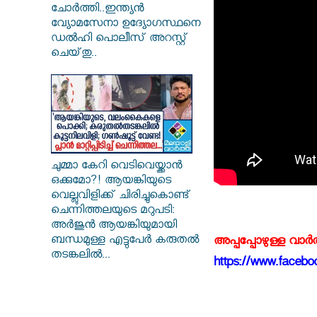
ചോർത്തി..ഇന്ത്യൻ
വ്യോമസേനാ ഉദ്യോഗസ്ഥനെ
ഡൽഹി പൊലീസ് അറസ്റ്റ്
ചെയ്‌തു..
ചുമ്മാ കേറി വെടിവെയ്ക്കാൻ
ഒക്കുമോ?! ആയങ്കിയുടെ
വെല്ലുവിളിക്ക് ചിരിച്ചുകൊണ്ട്
ചെന്നിത്തലയുടെ മറുപടി:
അർജുൻ ആയങ്കിയുമായി
ബന്ധമുള്ള എട്ടുപേർ കരുതൽ
അപ്പപ്പോഴുള്ള വാര
തടങ്കലിൽ...
https://www.faceboo