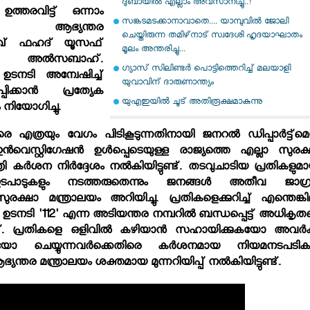
ദുബായിൽ എല്ലാം അവസാനിച്ചു..!
ത്തരവിട്ട് ഒന്നാം
സങ്കടമടക്കാനാവാതെ.... യാമ്പുവിൽ ജോലി
രിയും ആഭ്യന്തര
ചെയ്തിരുന്ന തമിഴ്‌നാട് സ്വദേശി ഹൃദയാഘാതം
ശൈഖ് ഫഹദ് യൂസഫ്
മൂലം അന്തരിച്ചു...
്‍സബാഹ്.
ഗ്യാസ് സിലിണ്ടര്‍ പൊട്ടിത്തെറിച്ച് മലയാളി
് ഉടനടി അന്വേഷിച്ച്
യുവാവിന് ദാരുണാന്ത്യം
പ്പിക്കാന്‍ പ്രത്യേക
യുഎഇയില്‍ ചൂട് അതിരൂക്ഷമാകുന്നു
നിയോഗിച്ചു.
രെ എത്രയും വേഗം പിടികൂടുന്നതിനായി ജനറല്‍ ഡിപ്പാര്‍ട്ട്‌മെന
്‍വെസ്റ്റിഗേഷന്‍ ഉള്‍പ്പെടെയുള്ള രാജ്യത്തെ എല്ലാ സുരക്
ത്രി കര്‍ശന നിര്‍ദ്ദേശം നല്‍കിയിട്ടുണ്ട്. തടവുചാടിയ പ്രതികളുമ
ാടുകളും നടത്തരുതെന്നും ജനങ്ങള്‍ അതീവ ജാഗ്
രക്ഷാ മന്ത്രാലയം അറിയിച്ചു. പ്രതികളെക്കുറിച്ച് എന്തെങ്കി
്‍ ഉടനടി '112' എന്ന അടിയന്തര നമ്പറില്‍ ബന്ധപ്പെട്ട് അധികൃ
. പ്രതികളെ ഒളിവില്‍ കഴിയാന്‍ സഹായിക്കുകയോ അവര്‍ക്
 ചെയ്യുന്നവര്‍ക്കെതിരെ കര്‍ശനമായ നിയമനടപടികള
ഭ്യന്തര മന്ത്രാലയം ശക്തമായ മുന്നറിയിപ്പ് നല്‍കിയിട്ടുണ്ട്.