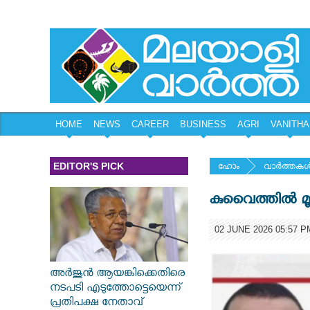
HOME
NEWS
CAREER
BUSINESS
AGRI
VANITHA
EDITOR'S PICK
ഹോം
വാര്‍ത്തകള്
കുവൈത്തില്‍ മൂ
02 JUNE 2026 05:57 P
അർജുൻ ആയങ്കിക്കെതിരെ
നടപടി എടുത്തോട്ടെയെന്ന്
പ്രതിപക്ഷ നേതാവ്