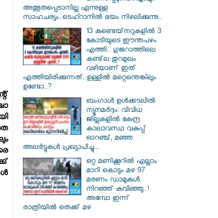
അത്ഭുതപ്പെടാനില്ല എന്നുള്ള
സാഹചര്യം..ടെഹ്റാനിൽ ഭയം നിഴലിക്കുന്നു..
13 കണ്ടെയ്‌നറുകളിൽ 3
കോടിയുടെ ഈന്തപഴം
എത്തി.. ഗുജറാത്തിലെ
കണ്ട്‌ല തുറമുഖം
വഴിയാണ് ഇത്
എത്തിയിരിക്കുന്നത്..ഉള്ളിൽ മറ്റെന്തെങ്കിലും
ഉണ്ടോ..?
്റ്
ബംഗാൾ ഉൾക്കടലിൽ
ഷാ
ന്യൂനമർദ്ദം: വിവിധ
ായി
ജില്ലകളിൽ കേന്ദ്ര
രത
കാലാവസ്ഥ വകുപ്പ്
ഓറഞ്ച്, മഞ്ഞ
ലും
അലർട്ടുകൾ പ്രഖ്യാപിച്ചു...
തരെ
ഒറ്റ മണിക്കൂറിൽ എല്ലാം
ക്
മാറി കൊടും മഴ 97
്‍
മരണം ഡാമുകൾ
നിറഞ്ഞ് കവിഞ്ഞു..!
അമ്പോ ഇന്ന്
രാത്രിയിൽ തെക്ക് മഴ