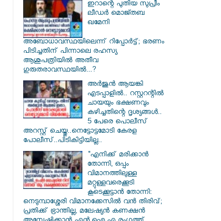
ഇറാന്റെ പുതിയ സുപ്രീം
ലീഡർ മൊജ്തബ
ഖമേനി
അബോധാവസ്ഥയിലെന്ന് റിപ്പോർട്ട്; ഭരണം
പിടിച്ചതിന് പിന്നാലെ രഹസ്യ
ആശുപത്രിയിൽ അതീവ
ഗുരുതരാവസ്ഥയിൽ...?
അർജുൻ ആയങ്കി
എടപ്പാളിൽ.. റസ്റ്ററന്റിൽ
ചായയും ഭക്ഷണവും
കഴിച്ചതിന്റെ ദൃശ്യങ്ങൾ..
5 പേരെ പൊലീസ്
അറസ്റ്റ് ചെയ്തു..നെട്ടോട്ടമോടി കേരള
പോലീസ്..പിടികിട്ടിയില്ല..
"എനിക്ക് മരിക്കാൻ
തോന്നി, ഒപ്പം
വിമാനത്തിലുള്ള
മറ്റുള്ളവരെക്കൂടി
കൂടെക്കൂട്ടാൻ തോന്നി:
നെടുമ്പാശ്ശേരി വിമാനക്കേസിൽ വൻ തിരിവ്;
പ്രതിക്ക് ഭ്രാന്തില്ല, മലേഷ്യൻ കണക്ഷൻ