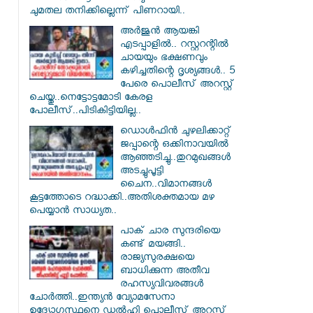
ചുമതല തനിക്കില്ലെന്ന് പിണറായി..
അർജുൻ ആയങ്കി
എടപ്പാളിൽ.. റസ്റ്ററന്റിൽ
ചായയും ഭക്ഷണവും
കഴിച്ചതിന്റെ ദൃശ്യങ്ങൾ.. 5
പേരെ പൊലീസ് അറസ്റ്റ്
ചെയ്തു..നെട്ടോട്ടമോടി കേരള
പോലീസ്..പിടികിട്ടിയില്ല..
ഡൊൾഫിൻ ചുഴലിക്കാറ്റ്
ജപ്പാന്റെ ഒക്കിനാവയിൽ
ആഞ്ഞടിച്ചു..തുറമുഖങ്ങൾ
അടച്ചുപൂട്ടി
ചൈന..വിമാനങ്ങൾ
കൂട്ടത്തോടെ റദ്ധാക്കി..അതിശക്തമായ മഴ
പെയ്യാൻ സാധ്യത..
പാക് ചാര സുന്ദരിയെ
കണ്ട് മയങ്ങി..
രാജ്യസുരക്ഷയെ
ബാധിക്കുന്ന അതീവ
രഹസ്യവിവരങ്ങൾ
ചോർത്തി..ഇന്ത്യൻ വ്യോമസേനാ
ഉദ്യോഗസ്ഥനെ ഡൽഹി പൊലീസ് അറസ്റ്റ്