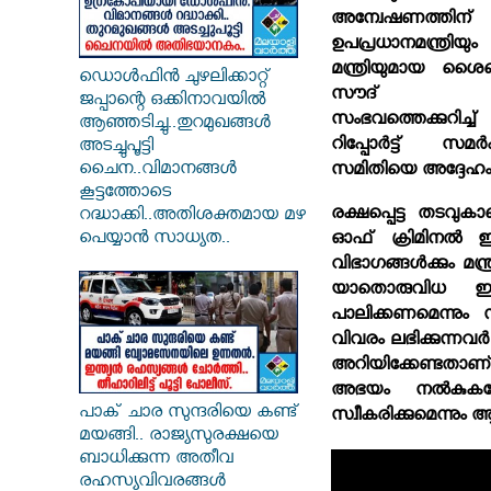
അന്വേഷണത്തിന് ഉ
ഉപപ്രധാനമന്ത്
മന്ത്രിയുമായ 
ഡൊൾഫിൻ ചുഴലിക്കാറ്റ്
സൗദ് അല
ജപ്പാന്റെ ഒക്കിനാവയിൽ
സംഭവത്തെക്കുറിച്ച
ആഞ്ഞടിച്ചു..തുറമുഖങ്ങൾ
റിപ്പോര്‍ട്ട് സമര്‍
അടച്ചുപൂട്ടി
ചൈന..വിമാനങ്ങൾ
സമിതിയെ അദ്ദേഹം 
കൂട്ടത്തോടെ
രക്ഷപ്പെട്ട തടവുകാ
റദ്ധാക്കി..അതിശക്തമായ മഴ
പെയ്യാൻ സാധ്യത..
ഓഫ് ക്രിമിനല്‍ ഇന
വിഭാഗങ്ങള്‍ക്കും മന്
യാതൊരുവിധ ഇടപ
പാലിക്കണമെന്നും സു
വിവരം ലഭിക്കുന്നവര
അറിയിക്കേണ്ടതാണ്
അഭയം നല്‍കുകയോ
പാക് ചാര സുന്ദരിയെ കണ്ട്
സ്വീകരിക്കുമെന്നും ആ
മയങ്ങി.. രാജ്യസുരക്ഷയെ
ബാധിക്കുന്ന അതീവ
രഹസ്യവിവരങ്ങൾ