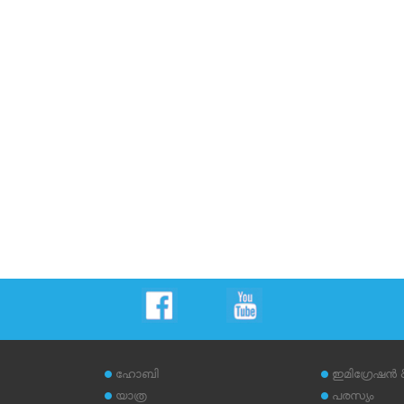
ഹോബി
ഇമിഗ്രേഷന്‍
യാത്ര
പരസ്യം