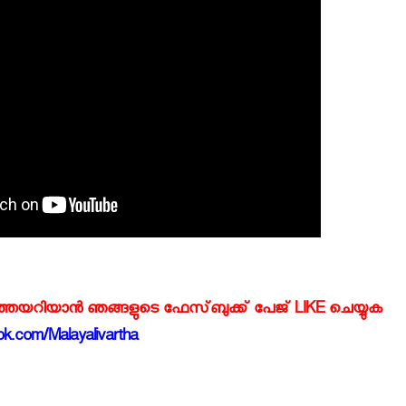
്‍ത്തയറിയാന്‍ ഞങ്ങളുടെ ഫേസ്‌ബുക്ക്‌ പേജ് LIKE ചെയ്യുക
k.com/Malayalivartha