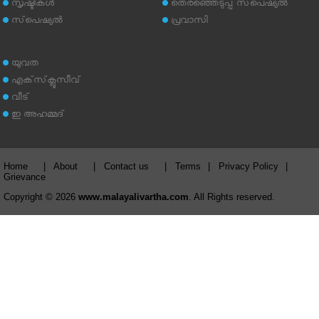
സൃഷ്ടികള്‍
തെരഞ്ഞെടുപ്പ് സ്‌പെഷ്യല്‍
സ്‌പെഷ്യല്‍
പ്രവാസി
യുവത
എക്‌സ്‌ക്ലൂസീവ്
വീട്
ഇ അഹമ്മദ്‌
Home
|
About
|
Contact us
|
Terms
|
Privacy Policy
|
Grievance
Copyright © 2026
www.malayalivartha.com
. All Rights reserved.