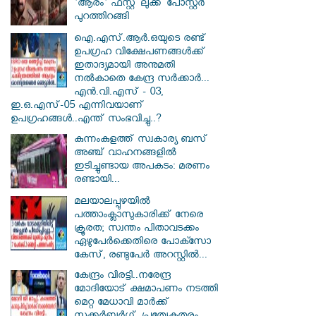
'ആരം' ഫസ്റ്റ് ലുക്ക് പോസ്റ്റർ
പുറത്തിറങ്ങി
ഐ.എസ്.ആർ.ഒയുടെ രണ്ട്
ഉപഗ്രഹ വിക്ഷേപണങ്ങൾക്ക്
ഇതാദ്യമായി അനുമതി
നൽകാതെ കേന്ദ്ര സർക്കാർ...
എൻ.വി.എസ് - 03,
ഇ.ഒ.എസ്-05 എന്നിവയാണ്
ഉപഗ്രഹങ്ങൾ..എന്ത് സംഭവിച്ചു..?
കുന്നംകുളത്ത് സ്വകാര്യ ബസ്
അഞ്ച് വാഹനങ്ങളിൽ
ഇടിച്ചുണ്ടായ അപകടം: മരണം
രണ്ടായി...
മലയാലപ്പുഴയിൽ
പത്താംക്ലാസുകാരിക്ക് നേരെ
ക്രൂരത; സ്വന്തം പിതാവടക്കം
ഏഴുപേർക്കെതിരെ പോക്സോ
കേസ്, രണ്ടുപേർ അറസ്റ്റിൽ...
കേന്ദ്രം വിരട്ടി..നരേന്ദ്ര
മോദിയോട് ക്ഷമാപണം നടത്തി
മെറ്റ മേധാവി മാർക്ക്