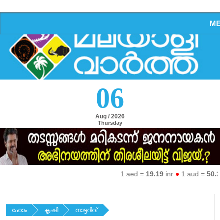
M
06
Aug / 2026
Thursday
1 aed =
19.19
inr
●
1 aud =
50.27
i
ഹോം
കൃഷി
നാട്ടറിവ്