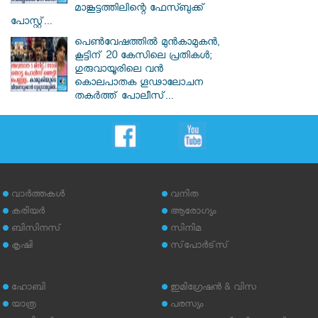
മാങ്കൂട്ടത്തിലിന്റെ ഫേസ്ബുക്ക്
പോസ്റ്റ്...
പെൺവേഷത്തിൽ മുൻകാമുകൻ,
കൂട്ടിന് 20 കേസിലെ പ്രതികൾ;
ഗുരുവായൂരിലെ വൻ
കൊലപാതക ഗൂഢാലോചന
തകർത്ത് പോലീസ്...
വാര്‍ത്തകള്‍
വനിത
കരിയര്‍
ആരോഗ്യം
ബിസിനസ്
സിനിമ
കൃഷി
സ്‌പോര്‍ട്‌സ്
ഹോബി
ഇമിഗ്രേഷന്‍ & വിസ
യാത്ര
പരസ്യം