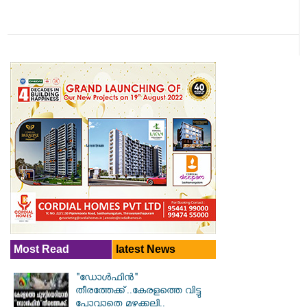
Most Read
latest News
"ഡോൾഫിൻ"
തീരത്തേക്ക്..കേരളത്തെ വിട്ടു
പോവാതെ മഴക്കലി..