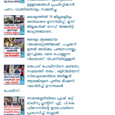
സക്കർബർ​ഗ്..പ്രത്യേകതരം
ഉള്ളടക്കങ്ങൾ പ്രചരിപ്പിക്കാൻ
പണം വാങ്ങിയതായും സമ്മതിച്ചു..
കേരളത്തിൽ 14 ജില്ലകളിലും
അടിയന്തര മുന്നറിയിപ്പ്; മൂന്ന്
ജില്ലകൾക്ക് റെഡ് അലേർട്ട്:
ജാഗ്രതയോടെ...
കേരളം രൂക്ഷമായ
വിലക്കയറ്റത്തിലേക്ക്..പച്ചക്കറി
മുതൽ അരിക്കും പഞ്ചസാരയ്ക്കും
ഇറച്ചിക്കും വരെ പൊള്ളുന്ന
വിലയാണ് വിപണിയിലുള്ളത്..
ഒരുപാട് പോലീസിനെ കണ്ടതാ,
സമയത്ത് തരും'; ഒളിവിലിരുന്ന്
സിഐക്കെതിരെ അർജുൻ
ആയങ്കിയുടെ പുതിയ ഭീഷണി:
വലവിരിച്ച് ഊന്നുകൽ
പോലീസ്...
താമരശ്ശേരിയിലെ ഫ്രഷ് കട്ട്
മാലിന്യ പ്ലാന്റിന് പൂട്ട്; പി.കെ.
ഫിറോസിന്റെ ഇടപെടലിനെ
പ്രശംസിച്ച് രാഹുൽ