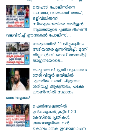
ഒരുപാട് പോലീസിനെ
കണ്ടതാ, സമയത്ത് തരും';
ഒളിവിലിരുന്ന്
സിഐക്കെതിരെ അർജുൻ
ആയങ്കിയുടെ പുതിയ ഭീഷണി:
വലവിരിച്ച് ഊന്നുകൽ പോലീസ്...
കേരളത്തിൽ 14 ജില്ലകളിലും
അടിയന്തര മുന്നറിയിപ്പ്; മൂന്ന്
ജില്ലകൾക്ക് റെഡ് അലേർട്ട്:
ജാഗ്രതയോടെ...
കാപ്പ കേസ് പ്രതി സു​ഗതനെ
തേടി വിയ്യൂർ ജയിലിൽ
എത്തിയ കത്ത് ചിത്രയെ
ശരിവച്ച് ആഭ്യന്തരം; പക്ഷേ
കൗൺസിൽ സ്ഥാനം
തെറിച്ചേക്കും!!
പെൺവേഷത്തിൽ
മുൻകാമുകൻ, കൂട്ടിന് 20
കേസിലെ പ്രതികൾ;
ഗുരുവായൂരിലെ വൻ
കൊലപാതക ഗൂഢാലോചന