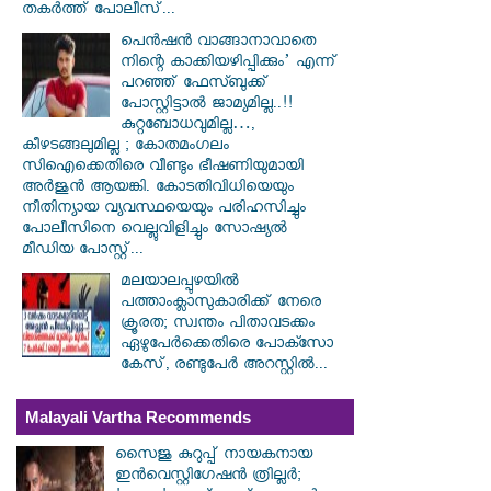
തകർത്ത് പോലീസ്...
പെൻഷൻ വാങ്ങാനാവാതെ
നിന്റെ കാക്കിയഴിപ്പിക്കും’ എന്ന്
പറഞ്ഞ് ഫേസ്ബുക്ക്
പോസ്റ്റിട്ടാൽ ജാമ്യമില്ല..!!
കുറ്റബോധവുമില്ല…,
കീഴടങ്ങലുമില്ല ; കോതമംഗലം
സിഐക്കെതിരെ വീണ്ടും ഭീഷണിയുമായി
അര്‍ജുന്‍ ആയങ്കി. കോടതിവിധിയെയും
നീതിന്യായ വ്യവസ്ഥയെയും പരിഹസിച്ചും
പോലീസിനെ വെല്ലുവിളിച്ചും സോഷ്യൽ
മീഡിയ പോസ്റ്റ്...
മലയാലപ്പുഴയിൽ
പത്താംക്ലാസുകാരിക്ക് നേരെ
ക്രൂരത; സ്വന്തം പിതാവടക്കം
ഏഴുപേർക്കെതിരെ പോക്സോ
കേസ്, രണ്ടുപേർ അറസ്റ്റിൽ...
Malayali Vartha Recommends
സൈജു കുറുപ്പ് നായകനായ
ഇൻവെസ്റ്റിഗേഷൻ ത്രില്ലർ;