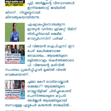
പൂട്ടി..അർജുന്റെ വീരവാദങ്ങൾ
ഇനിയങ്ങോട്ട് ജയിലിൽ
കിടന്ന്.. നിശ്ശബ്ദനായി
കീഴടങ്ങുകയായിരുന്നു..
ഏഷ്യാകപ്പിനൊരുങ്ങുന്ന
ഇന്ത്യൻ വനിതാ ക്രിക്കറ്റ് ടീമിന്
തിരിച്ചടിയായി ജെമീമ
റോഡ്രിഗസിന് പരിക്ക്...
പി വിജയന്‍ ഐപിഎസ് ഈ
പേര് കേൾക്കുമ്പോഴേ
രോമാഞ്ചം...ആയങ്കിയുടെ
ഒളിത്താവളം തകര്‍ത്തതോടെ
പി. വിജയന്റെ കഴിവില്‍
സംശയം പ്രകടിപ്പിച്ചവര്‍ മൂക്കില്‍ വിരല്‍
വെക്കുകയാണ്..
ചുമ്മാ കേറി വെടിവെയ്ക്കാൻ
ഒക്കുമോ?! ആയങ്കിയുടെ
വെല്ലുവിളിക്ക് ചിരിച്ചുകൊണ്ട്
ചെന്നിത്തലയുടെ മറുപടി:
അർജുൻ ആയങ്കിയുമായി
ബന്ധമുള്ള എട്ടുപേർ കരുതൽ തടങ്കലിൽ...