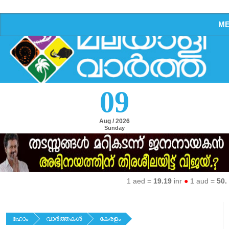
M
09
Aug / 2026
Sunday
1 aed =
19.19
inr
●
1 aud =
50.27
i
ഹോം
വാര്‍ത്തകള്‍
കേരളം