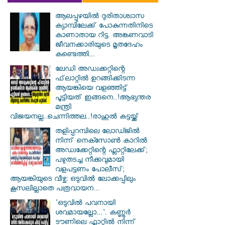
ആലപ്പുഴയിൽ ​ദുരിതാശ്വാസ
ക്യാമ്പിലേക്ക് പോകുന്നതിനിടെ
കാണാതായ റിട്ട. അങ്കണവാടി
ജീവനക്കാരിയുടെ മൃതദേഹം
കണ്ടെത്തി...
ലേഡി അഡ്വക്കറ്റിന്റെ
ഫ്‌ലാറ്റിൽ ഉറങ്ങിക്കിടന്ന
ആയങ്കിയെ വളഞ്ഞിട്ട്
പൂട്ടിയത് ഇങ്ങനെ..!ആഭ്യന്തര
മന്ത്രി
വിജയനല്ല..ചെന്നിത്തല..!രാഹുൽ കട്ടയ്ക്ക്
തളിപ്പറമ്പിലെ ലോഡ്ജിൽ
നിന്ന് നെക്സോൺ കാറിൽ
അഡ്വക്കേറ്റിന്റെ ഫ്ലാറ്റിലേക്ക്;
പഴുതടച്ച നീക്കവുമായി
വളപട്ടണം പോലീസ്;
ആയങ്കിയുടെ വീഴ്ച: ഒടുവിൽ ലോക്കപ്പിലും
കൂസലില്ലാതെ പത്രവായന...
'ഒടുവിൽ പവനായി
ശവമായല്ലോ...'. കണ്ണൂര്‍
ടൗണിലെ ഫ്ലാറ്റിൽ നിന്ന്