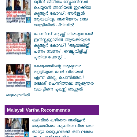
ഒളിവ് ജീവിതം സ്പോൺസർ
ചെയ്യാൻ അനിയൻ ഇറക്കിയ
ക്യൂആർ കോഡ്; അർജുൻ
ആയങ്കിയും അനിയനും ഒരേ
രാത്രിയിൽ പിടിയിൽ...
പോലീസ് കട്ടയ്ക്ക് തിരയുമ്പോൾ
ഇൻസ്റ്റഗ്രാമിൽ ആയങ്കിയുടെ
ക്യുആർ കോഡ്! 'ആയങ്കിയ്ക്ക്
പണം വേണം', വെല്ലുവിളിച്ച്
പുതിയ പോസ്റ്റ്...
കേരളത്തിന്റെ ആഭ്യന്തര
മന്ത്രിയുടെ പേര് വിജയൻ
എന്ന് അല്ല, ചെന്നിത്തല!
രമേശ് ചെന്നിത്തല; ആഭ്യന്തര
വകുപ്പിനെ പുകഴ്ത്തി രാഹുൽ
മാങ്കൂട്ടത്തിൽ...
Malayali Vartha Recommends
ഒളിവിൽ കഴിഞ്ഞ അർജുൻ
ആയങ്കിയെ കുടുക്കിയ ധീരനായ
ഓട്ടോ ഡ്രൈവർക്ക് ഒരു ലക്ഷം