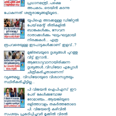
പ്രധാനമന്ത്രി..പക്ഷെ
അപകടം..ട്രെയിൻ കടന്നു
പോകുന്നത് ശത്രുരാജ്യങ്ങളിലൂടെ..
യുപിഐ അടക്കമുള്ള ഡിജിറ്റല്‍
പേയ്‌മെന്റ് രീതികളില്‍
ബാങ്കുകള്‍ക്കും, സേവന
ദാതാക്കള്‍ക്കും ഘട്ടംഘട്ടമായി
നിരക്കുകള്‍... എത്ര
രൂപവരെയുള്ള ഇടപാടുകള്‍ക്കാണ് ഇളവ്..?
മുജ്തബയുടെ ദൃശ്യങ്ങൾ പുറത്തു
വിട്ട് ഇറാൻ..
ആരോഗ്യവാനായിരിക്കുന്ന
ദൃശ്യങ്ങൾ..വിഡിയോ എപ്പോൾ
ചിത്രീകരിച്ചതാണെന്ന്
വ്യക്തമല്ല.. വിഡിയോയുടെ വിശ്വാസ്യതയും
സ്ഥിരീകരിച്ചിട്ടില്ല...
പി വിജയന്‍ ഐപിഎസ് ഈ
പേര് കേൾക്കുമ്പോഴേ
രോമാഞ്ചം...ആയങ്കിയുടെ
ഒളിത്താവളം തകര്‍ത്തതോടെ
പി. വിജയന്റെ കഴിവില്‍
സംശയം പ്രകടിപ്പിച്ചവര്‍ മൂക്കില്‍ വിരല്‍