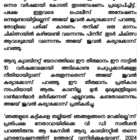
ഒന്നര വര്‍ഷമായി കോടതി തുടരന്വേഷണം പ്രഖ്യാപിച്ചിട്ട്.
പക്ഷേ ഇതുവരെ പൊലീസ് അന്വേഷണം
ഒന്നുമുണ്ടായിട്ടില്ലെന്ന് അജയ് ജുവല്‍ കുര്യാക്കോസ് പറഞ്ഞു.
തോളിലെ പരിക്ക് കാരണം തനിക്ക് ഒരു മാസം
ചികിത്സയില്‍ കഴിയേണ്ടി വന്നെന്നും പിന്നീട് തുടര്‍ ചികിത്സ
ആവശ്യമായി വന്നെന്നും അജയ് ജുവല്‍ കുര്യാക്കോസ്
പറഞ്ഞു.
ആദ്യ ക്യാബിനറ്റ് യോഗത്തിലെ ഈ തീരുമാനം ഈ നാട്ടില്‍
10 വര്‍ഷക്കാലമായി അടികൊണ്ട ചെറുപ്പക്കാര്‍ക്കുള്ള
നീതിയായിട്ടാണ് കരുതുന്നതെന്ന് അജയ് ജുവല്‍
കുര്യാക്കോസ് പറഞ്ഞു. ഈ തീരുമാനം പ്രതികാര
നടപടിയായി ആരും കാണില്ല. മുന്‍ മുഖ്യമന്ത്രിയുടെ
ഗണ്‍മാന്‍മാര്‍ മര്‍ദിക്കുന്നത് എല്ലാവരും കണ്ടതാണെന്നും
അജയ് ജുവല്‍ കുര്യാക്കോസ് പ്രതികരിച്ചു.
'ഞങ്ങളുടെ കുട്ടികളെ തല്ലിയത് ഞങ്ങളങ്ങനെ മറക്കില്ലെ'ന്ന്
പ്രതിപക്ഷ നേതാവായിരിക്കെ വി ഡി സതീശന്‍
പറഞ്ഞിരുന്നു. ആ കേസില്‍ ആദ്യ കാബിനറ്റില്‍ തന്നെ
പുനരന്വേഷണത്തിന് ഉത്തരവ് വന്നിരിക്കുകയാണ്. 2024