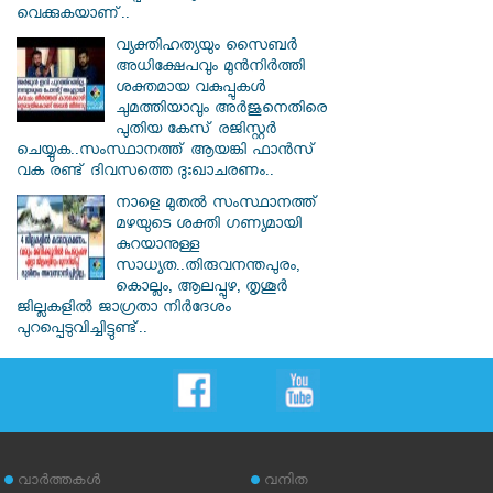
വെക്കുകയാണ്..
വ്യക്തിഹത്യയും സൈബര്‍
അധിക്ഷേപവും മുന്‍നിര്‍ത്തി
ശക്തമായ വകുപ്പുകള്‍
ചുമത്തിയാവും അർജുനെതിരെ
പുതിയ കേസ് രജിസ്റ്റര്‍
ചെയ്യുക..സംസ്ഥാനത്ത് ആയങ്കി ഫാൻസ്
വക രണ്ട് ദിവസത്തെ ദുഃഖാചരണം..
നാളെ മുതൽ സംസ്ഥാനത്ത്
മഴയുടെ ശക്തി ഗണ്യമായി
കുറയാനുള്ള
സാധ്യത..തിരുവനന്തപുരം,
കൊല്ലം, ആലപ്പുഴ, തൃശൂർ
ജില്ലകളിൽ ജാഗ്രതാ നിർദേശം
പുറപ്പെടുവിച്ചിട്ടുണ്ട്..
വാര്‍ത്തകള്‍
വനിത