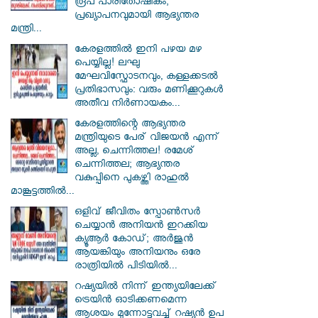
രൂപ പാരിതോഷികം;
പ്രഖ്യാപനവുമായി ആഭ്യന്തര
മന്ത്രി...
കേരളത്തിൽ ഇനി പഴയ മഴ
പെയ്യില്ല! ലഘു
മേഘവിസ്ഫോടനവും, കള്ളക്കടൽ
പ്രതിഭാസവും: വരും മണിക്കൂറുകൾ
അതീവ നിർണായകം...
കേരളത്തിന്റെ ആഭ്യന്തര
മന്ത്രിയുടെ പേര് വിജയൻ എന്ന്
അല്ല, ചെന്നിത്തല! രമേശ്
ചെന്നിത്തല; ആഭ്യന്തര
വകുപ്പിനെ പുകഴ്ത്തി രാഹുൽ
മാങ്കൂട്ടത്തിൽ...
ഒളിവ് ജീവിതം സ്പോൺസർ
ചെയ്യാൻ അനിയൻ ഇറക്കിയ
ക്യൂആർ കോഡ്; അർജുൻ
ആയങ്കിയും അനിയനും ഒരേ
രാത്രിയിൽ പിടിയിൽ...
റഷ്യയിൽ നിന്ന് ഇന്ത്യയിലേക്ക്
ട്രെയിൻ ഓടിക്കണമെന്ന
ആശയം മുന്നോട്ടുവച്ച് റഷ്യൻ ഉപ