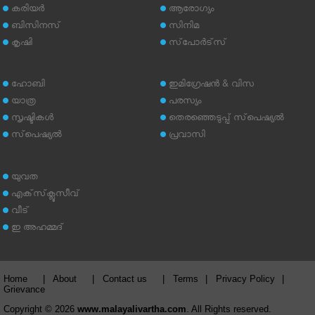
കരിയര്‍
ആരോഗ്യം
ബിസിനസ്
സിനിമ
കൃഷി
സ്‌പോര്‍ട്‌സ്
ഹോബി
ഇമിഗ്രേഷന്‍ & വിസ
യാത്ര
പരസ്യം
സൃഷ്ടികള്‍
തെരഞ്ഞെടുപ്പ് സ്‌പെഷ്യല്‍
സ്‌പെഷ്യല്‍
പ്രവാസി
യുവത
എക്‌സ്‌ക്ലൂസീവ്
വീട്
ഇ അഹമ്മദ്‌
Home
|
About
|
Contact us
|
Terms
|
Privacy Policy
|
Grievance
Copyright © 2026
www.malayalivartha.com
. All Rights reserved.