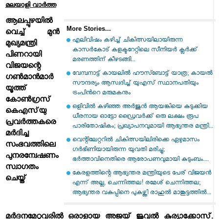
മലയാളി വാര്‍ത്ത
ആലപ്പുഴയില്‍
More Stories...
വെച്ച് മുന്‍
എലിവിഷം കഴിച്ച് ചികിത്സയിലായിരുന്ന
മുഖ്യമന്ത്രി
കാസർകോട് കളക്ടറേറ്റിലെ സീനിയർ ക്ലർക്ക്
പിണറായി
മരണത്തിന് കീഴടങ്ങി...
വിജയന്റെ
വേമ്പനാട്ട് കായലില്‍ ഹൗസ്ബോട്ട് യാത്ര; കായല്‍
ഗണ്‍മാന്‍മാര്‍
സൗന്ദര്യം ആസ്വദിച്ച് യുഎസ് സ്ഥാനപതിയും
യൂത്ത്
ട്രംപിന്‍റെ മരുമകനും
കോണ്‍ഗ്രസ്
ഒളിവിൽ കഴിഞ്ഞ അർജുൻ ആയങ്കിയെ കുടുക്കിയ
കെഎസ്‌യു
ധീരനായ ഓട്ടോ ഡ്രൈവർക്ക് ഒരു ലക്ഷം രൂപ
പ്രവര്‍ത്തകരെ
പാരിതോഷികം; പ്രഖ്യാപനവുമായി ആഭ്യന്തര മന്ത്രി...
മര്‍ദിച്ച
വെന്റിലേറ്ററിൽ ചികിത്സയിലിരിക്കെ ഏഴുമാസം
സംഭവത്തിലെ
ഗർഭിണിയായിരുന്ന യുവതി മരിച്ചു;
പുനരന്വേഷണം
ഭർത്താവിനെതിരെ ആരോപണവുമായി കുടുംബം....
സ്വാഗതം
കേരളത്തിന്റെ ആഭ്യന്തര മന്ത്രിയുടെ പേര് വിജയൻ
ചെയ്ത്
എന്ന് അല്ല, ചെന്നിത്തല! രമേശ് ചെന്നിത്തല;
ആഭ്യന്തര വകുപ്പിനെ പുകഴ്ത്തി രാഹുൽ മാങ്കൂട്ടത്തിൽ...
മര്‍ദനമേറ്റവരില്‍ ഒരാളായ അജയ് ജുവല്‍ കുര്യാക്കോസ്.