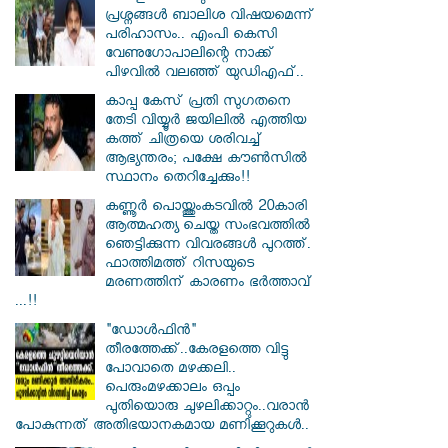
പ്രശ്നങ്ങൾ ബാലിശ വിഷയമെന്ന്
പരിഹാസം.. എംപി കെസി
വേണു​ഗോപാലിന്റെ നാക്ക്
പിഴവിൽ വലഞ്ഞ് യുഡിഎഫ്..
കാപ്പ കേസ് പ്രതി സു​ഗതനെ
തേടി വിയ്യൂർ ജയിലിൽ എത്തിയ
കത്ത് ചിത്രയെ ശരിവച്ച്
ആഭ്യന്തരം; പക്ഷേ കൗൺസിൽ
സ്ഥാനം തെറിച്ചേക്കും!!
കണ്ണൂർ പൊയ്ത്തുംകടവിൽ 20കാരി
ആത്മഹത്യ ചെയ്ത സംഭവത്തിൽ
ഞെട്ടിക്കുന്ന വിവരങ്ങൾ പുറത്ത്.
ഫാത്തിമത്ത് റിസയുടെ
മരണത്തിന് കാരണം ഭർത്താവ്
...!!
"ഡോൾഫിൻ"
തീരത്തേക്ക്..കേരളത്തെ വിട്ടു
പോവാതെ മഴക്കലി..
പെരുംമഴക്കാലം ഒപ്പം
പുതിയൊരു ചുഴലിക്കാറ്റും..വരാൻ
പോകുന്നത് അതിഭയാനകമായ മണിക്കൂറുകൾ..