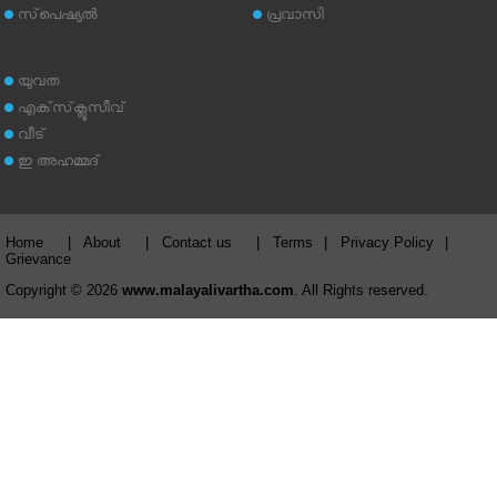
സ്‌പെഷ്യല്‍
പ്രവാസി
യുവത
എക്‌സ്‌ക്ലൂസീവ്
വീട്
ഇ അഹമ്മദ്‌
Home
|
About
|
Contact us
|
Terms
|
Privacy Policy
|
Grievance
Copyright © 2026
www.malayalivartha.com
. All Rights reserved.