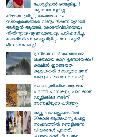
പോസ്റ്റിട്ടാൽ ജാമ്യമില്ല..!!
കുറ്റബോധവുമില്ല…,
കീഴടങ്ങലുമില്ല ; കോതമംഗലം
സിഐക്കെതിരെ വീണ്ടും ഭീഷണിയുമായി
അര്‍ജുന്‍ ആയങ്കി. കോടതിവിധിയെയും
നീതിന്യായ വ്യവസ്ഥയെയും പരിഹസിച്ചും
പോലീസിനെ വെല്ലുവിളിച്ചും സോഷ്യൽ
മീഡിയ പോസ്റ്റ്...
മൂന്നിടങ്ങളിൽ കനത്ത മഴ;
ശക്തമായ കാറ്റ് ഉണ്ടായേക്കും!!
കടലിൽ ഇറങ്ങരുത്
കള്ളക്കടൽ സാധ്യതയെന്ന്
കേന്ദ്ര കാലാവസ്ഥ വകുപ്പ്
മഴക്കെടുതിക്കിടെ ആശങ്ക
പരത്തി പാമ്പുകളും; പാലക്കാട്
ഡ്യൂട്ടിക്കിടെ നഴ്സിന്
അണലിയുടെ കടിയേറ്റു
കണ്ണൂർ പൊയ്ത്തുംകടവിൽ
20കാരി ആത്മഹത്യ ചെയ്ത
സംഭവത്തിൽ ഞെട്ടിക്കുന്ന
വിവരങ്ങൾ പുറത്ത്.
ഫാത്തിമത്ത് റിസയുടെ