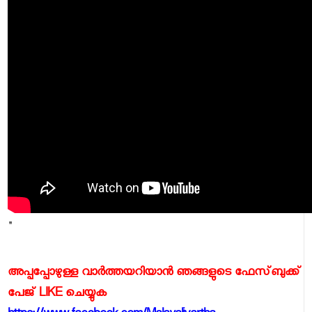
"
അപ്പപ്പോഴുള്ള വാര്‍ത്തയറിയാന്‍ ഞങ്ങളുടെ ഫേസ്‌ബുക്ക്‌
പേജ് LIKE ചെയ്യുക