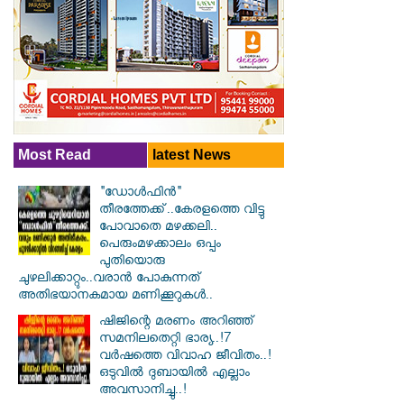
Most Read
latest News
"ഡോൾഫിൻ"
തീരത്തേക്ക്..കേരളത്തെ വിട്ടു
പോവാതെ മഴക്കലി..
പെരുംമഴക്കാലം ഒപ്പം
പുതിയൊരു
ചുഴലിക്കാറ്റും..വരാൻ പോകുന്നത്
അതിഭയാനകമായ മണിക്കൂറുകൾ..
ഷിജിന്റെ മരണം അറിഞ്ഞ്
സമനിലതെറ്റി ഭാര്യ..!7
വർഷത്തെ വിവാഹ ജീവിതം..!
ഒടുവിൽ ദുബായിൽ എല്ലാം
അവസാനിച്ചു..!