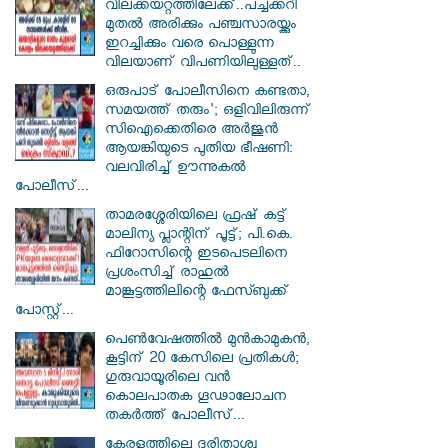
വിലക്കയറ്റത്തിലേക്ക്..പച്ചക്കറി
മുതൽ അരിക്കും പഞ്ചസാരയ്ക്കും
ഇറച്ചിക്കും വരെ പൊള്ളുന്ന
വിലയാണ് വിപണിയിലുള്ളത്..
ഒരുപാട് പോലീസിനെ കണ്ടതാ,
സമയത്ത് തരും'; ഒളിവിലിരുന്ന്
സിഐക്കെതിരെ അർജുൻ
ആയങ്കിയുടെ പുതിയ ഭീഷണി:
വലവിരിച്ച് ഊന്നുകൽ
പോലീസ്...
താമരശ്ശേരിയിലെ ഫ്രഷ് കട്ട്
മാലിന്യ പ്ലാന്റിന് പൂട്ട്; പി.കെ.
ഫിറോസിന്റെ ഇടപെടലിനെ
പ്രശംസിച്ച് രാഹുൽ
മാങ്കൂട്ടത്തിലിന്റെ ഫേസ്ബുക്ക്
പോസ്റ്റ്...
പെൺവേഷത്തിൽ മുൻകാമുകൻ,
കൂട്ടിന് 20 കേസിലെ പ്രതികൾ;
ഗുരുവായൂരിലെ വൻ
കൊലപാതക ഗൂഢാലോചന
തകർത്ത് പോലീസ്...
കേരളത്തിലെ ദുരിതാശ്വ