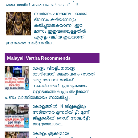
മരണത്തിന് കാരണം ഭർത്താവ് ...!!
സ്വര്‍ണം പറക്കുന്നു.. ഓരോ
ദിവസം കഴിയുമ്പോഴും
കുതിച്ചുയരുകയാണ്..ഈ
മാസം ഇതുവരെയുള്ളതിൽ
ഏറ്റവും വലിയ തുകയാണ്
ഇന്നത്തെ സ്വർണവില..
Malayali Vartha Recommends
കേന്ദ്രം വിരട്ടി..നരേന്ദ്ര
മോദിയോട് ക്ഷമാപണം നടത്തി
മെറ്റ മേധാവി മാർക്ക്
സക്കർബർ​ഗ്..പ്രത്യേകതരം
ഉള്ളടക്കങ്ങൾ പ്രചരിപ്പിക്കാൻ
പണം വാങ്ങിയതായും സമ്മതിച്ചു..
കേരളത്തിൽ 14 ജില്ലകളിലും
അടിയന്തര മുന്നറിയിപ്പ്; മൂന്ന്
ജില്ലകൾക്ക് റെഡ് അലേർട്ട്:
ജാഗ്രതയോടെ...
കേരളം രൂക്ഷമായ