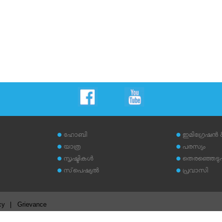
ഹോബി
ഇമിഗ്രേഷന്‍
യാത്ര
പരസ്യം
സൃഷ്ടികള്‍
തെരഞ്ഞെടുപ്പ
സ്‌പെഷ്യല്‍
പ്രവാസി
cy
|
Grievance
.