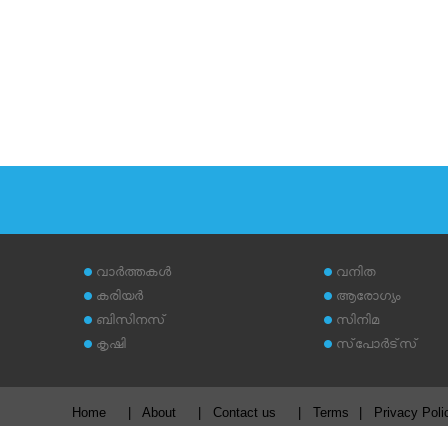
വാര്‍ത്തകള്‍
വനിത
കരിയര്‍
ആരോഗ്യം
ബിസിനസ്
സിനിമ
കൃഷി
സ്‌പോര്‍ട്‌സ്
Home
|
About
|
Contact us
|
Terms
|
Privacy Poli
Copyright © 2026
www.malayalivartha.com
. All Rights reserved