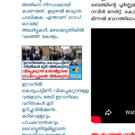
അതിനെ നിസാരമായി
ബെഞ്ചിന്റെ പൂർണ്ണ
കാണരുത്..കൂടുതൽ ജാഗ്രത
നവീൻ നേരിട്ട് ക
പാലിക്കുക..എന്താണ് റെഡ്,
മിന്നൽ വേഗത്തിലാക
ഓറഞ്ച്
അലർട്ടുകൾ..മഴക്കെടുതിയിൽ
വലഞ്ഞ് കേരളം..
ഇറാനില്‍
കൊടുംപട്ടിണി..വിശപ്പകറ്റാനുള്ള
വരുമാനം തേടി ഇറാനിലെ
വനിതകള്‍ മുടി
മുറിച്ചുവില്‍ക്കുന്നു...
കുടിവെള്ളവും
പാചകവാതകവും
വൈദ്യുതിയുമില്ലാതെ