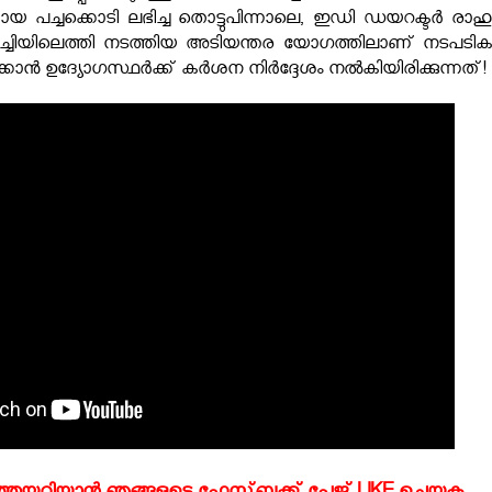
മായ പച്ചക്കൊടി ലഭിച്ച തൊട്ടുപിന്നാലെ, ഇഡി ഡയറക്ടർ രാഹ
ൊച്ചിയിലെത്തി നടത്തിയ അടിയന്തര യോഗത്തിലാണ് നടപടി
്കാൻ ഉദ്യോഗസ്ഥർക്ക് കർശന നിർദ്ദേശം നൽകിയിരിക്കുന്നത്!