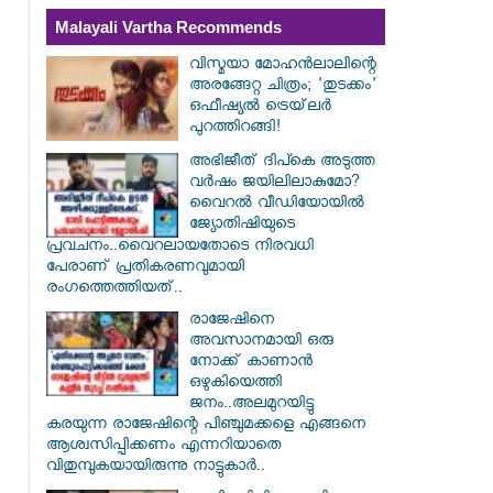
Malayali Vartha Recommends
വിസ്മയാ മോഹൻലാലിന്റെ
അരങ്ങേറ്റ ചിത്രം; 'തുടക്കം'
ഒഫീഷ്യൽ ട്രെയ്‌ലർ
പുറത്തിറങ്ങി!
അഭിജീത് ദിപ്കെ അടുത്ത
വർഷം ജയിലിലാകുമോ?
വൈറൽ വീഡിയോയിൽ
ജ്യോതിഷിയുടെ
പ്രവചനം..വൈറലായതോടെ നിരവധി
പേരാണ് പ്രതികരണവുമായി
രംഗത്തെത്തിയത്..
രാജേഷിനെ
അവസാനമായി ഒരു
നോക്ക് കാണാൻ
ഒഴുകിയെത്തി
ജനം..അലമുറയിട്ടു
കരയുന്ന രാജേഷിന്റെ പിഞ്ചുമക്കളെ എങ്ങനെ
ആശ്വസിപ്പിക്കണം എന്നറിയാതെ
വിതുമ്പുകയായിരുന്നു നാട്ടുകാർ..