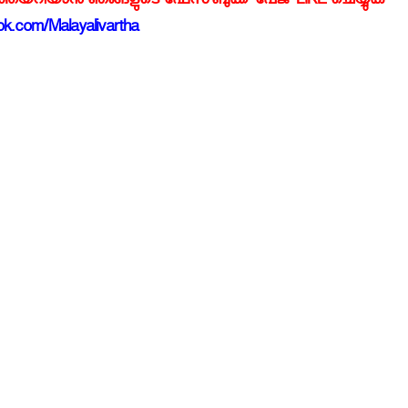
്‍ത്തയറിയാന്‍ ഞങ്ങളുടെ ഫേസ്‌ബുക്ക്‌ പേജ് LIKE ചെയ്യുക
k.com/Malayalivartha