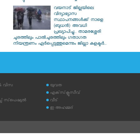
വയനാട് ജില്ലയിലെ
വിദ്യാഭ്യാസ
സ്ഥാപനങ്ങൾക്ക് നാളെ
(ബുധൻ) അവധി
പ്രഖ്യാപിച്ചു.. താമരശ്ശേരി
ചുരത്തിലും പാൽചുരത്തിലും ഗതാഗത
നിയന്ത്രണം ഏർപ്പെടുത്തുമെന്നും ജില്ലാ കളക്ടർ..
 & വിസ
യുവത
എക്‌സ്‌ക്ലൂസീവ്
് സ്‌പെഷ്യല്‍
വീട്
ഇ അഹമ്മദ്‌