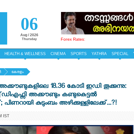
06
Aug / 2026
Forex Rates:
Thursday
HEALTH & WELLNESS
CINEMA
SPORTS
YATHRA
SPECIAL
‍
കേരളം
2 അക്കൗണ്ടുകളിലെ 18.36 കോടി ഇഡി തൂക്കുന്നു:
ഡിഎഫ്സി അക്കൗണ്ടും കണ്ടുകെട്ടൽ
 പിണറായി കുടുംബം അഴിക്കുള്ളിലേക്ക്...?!
M IST