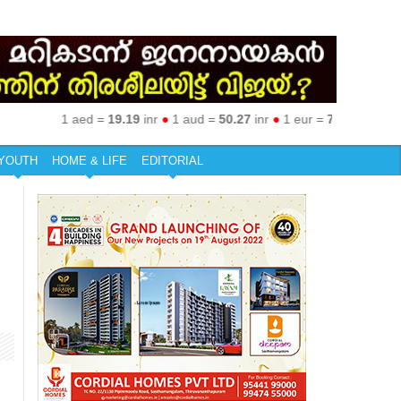
1 aed =
19.19
inr
●
1 aud =
50.27
inr
●
1 eur =
79.92
inr
●
1 gbp
YOUTH
HOME & LIFE
EDITORIAL