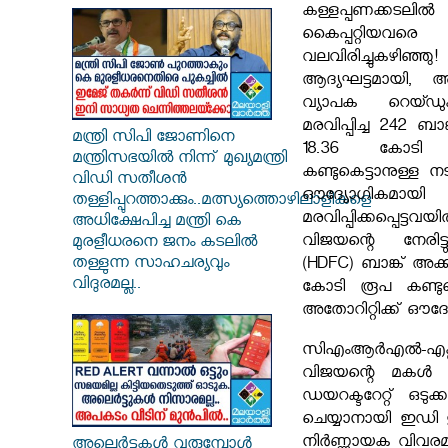
കള്ളപ്പണക്കട
കൈപ്പറ്റിയവര
വലവിരിച്ചുകഴ
ആദ്യഘട്ടമായി, അ
വ്യാപക റെയ്ഡു
മരവിപ്പിച്ച 242 ബാ
മന്ത്രി സിപി ജോണിനെ
18.36 കോടി
മന്ത്രിസഭയില്‍ നിന്ന് മുഖ്യമന്ത്രി
കണ്ടുകെട്ടാനുള്ള 
വിഡി സതീശന്‍
ഔദ്യോഗികമായി 
തള്ളിപ്പുറത്താക്കും..മത്സ്യത്തൊഴിലാളികളെ
മരവിപ്പിക്കപ്പെ
അധിക്ഷേപിച്ച മന്ത്രി കെ
വിജയന്റെ നേരിട്ട
മുരളീധരനെ ജനം കടലില്‍
തള്ളുന്ന സാഹചര്യവും
(HDFC) ബാങ്ക് അക
വിദുരമല്ല..
കോടി രൂപ കണ്ടുക
അതോറിറ്റിക്ക് ഔദ്യോ
സിഎംആർഎൽ-എക്സാ
വിജയന്റെ മകൾ വീ
ഡയറക്ടറേറ്റ് ഒടു
ചെയ്യാനായി ഇഡി
നിർണ്ണായക വിവരമ
അലെർട്ടുകൾ വരുമ്പോൾ