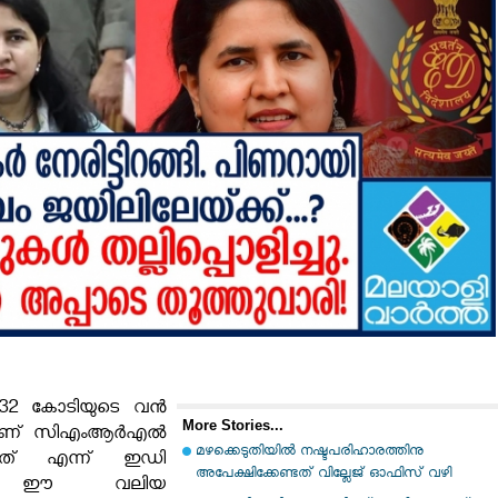
2 കോടിയുടെ വൻ
More Stories...
ാടാണ് സിഎംആർഎൽ
മഴക്കെടുതിയില്‍ നഷ്ടപരിഹാരത്തിനു
ിയത് എന്ന് ഇഡി
അപേക്ഷിക്കേണ്ടത് വില്ലേജ് ഓഫിസ് വഴി
ുന്നു! ഈ വലിയ