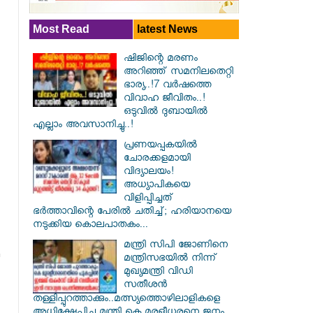
Most Read
latest News
ഷിജിന്റെ മരണം
അറിഞ്ഞ് സമനിലതെറ്റി
ഭാര്യ..!7 വർഷത്തെ
വിവാഹ ജീവിതം..!
ഒടുവിൽ ദുബായിൽ
എല്ലാം അവസാനിച്ചു..!
പ്രണയപ്പകയിൽ
ചോരക്കളമായി
വിദ്യാലയം!
അധ്യാപികയെ
വിളിപ്പിച്ചത്
ഭർത്താവിന്റെ പേരിൽ ചതിച്ച്; ഹരിയാനയെ
നടുക്കിയ കൊലപാതകം...
മന്ത്രി സിപി ജോണിനെ
മന്ത്രിസഭയില്‍ നിന്ന്
മുഖ്യമന്ത്രി വിഡി
സതീശന്‍
തള്ളിപ്പുറത്താക്കും..മത്സ്യത്തൊഴിലാളികളെ