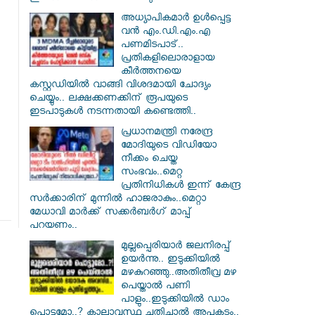
അധ്യാപികമാര്‍ ഉള്‍പ്പെട്ട
വന്‍ എം.ഡി.എം.എ
പണമിടപാട്..
പ്രതികളിലൊരാളായ
കീര്‍ത്തനയെ
കസ്റ്റഡിയില്‍ വാങ്ങി വിശദമായി ചോദ്യം
ചെയ്യും.. ലക്ഷക്കണക്കിന് രൂപയുടെ
ഇടപാടുകള്‍ നടന്നതായി കണ്ടെത്തി..
പ്രധാനമന്ത്രി നരേന്ദ്ര
മോദിയുടെ വിഡിയോ
നീക്കം ചെയ്ത
സംഭവം..മെറ്റ
പ്രതിനിധികൾ ഇന്ന് കേന്ദ്ര
സർക്കാരിന് മുന്നിൽ ഹാജരാകും..മെറ്റാ
മേധാവി മാർക്ക് സക്കർബർഗ് മാപ്പ്
പറയണം..
മുല്ലപ്പെരിയാർ ജലനിരപ്പ്
ഉയർന്നു.. ഇടുക്കിയിൽ
മഴകുറഞ്ഞു..അതിതീവ്ര മഴ
പെയ്താൽ പണി
പാളും..ഇടുക്കിയിൽ ഡാം
പൊട്ടുമോ..? കാലാവസ്ഥ ചതിച്ചാൽ അപകടം..