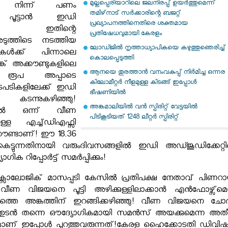
മുല്ലപ്പെരിയാറിലെ ജലനിരപ്പ് ഉയര്‍ത്തുമെന്ന്
ലിൽ നിന്ന് പണം
തമിഴ്‌നാട് സര്‍ക്കാരിന്റെ ബജറ്റ്
െ പൂട്ടാൻ ഇഡി
പ്രഖ്യാപനത്തിനെതിരെ ശക്തമായ
ിഞ്ഞു! ഇതിന്റെ
പ്രതിഷേധവുമായി കേരളം
ടുത്തിടെ നടത്തിയ
ലോഡ്ജില്‍ നൃത്താധ്യാപികയെ കഴുത്തുഞെരിച്ച്
കൾക്ക് പിന്നാലെ
കൊലപ്പെടുത്തി
ങ്ക് അക്കൗണ്ടുകളിലെ
ആനയെ തുരത്താന്‍ വനംവകുപ്പ് നിര്‍മിച്ച ഒന്നര
 രൂപ അപ്പാടെ
കിലോമീറ്റര്‍ നീളമുള്ള കിടങ്ങ് ഇപ്പോള്‍
നടപടികളിലേക്ക് ഇഡി
ഭീഷണിയില്‍
കടന്നുകഴിഞ്ഞു!
അങ്കമാലിയില്‍ വന്‍ സ്പിരിറ്റ് വേട്ടയില്‍
ട്ടവയിൽ ഒന്ന് വീണ
പിടികൂടിയത് 1248 ലീറ്റര്‍ സ്പിരിറ്റ്
ുള്ള എച്ച്ഡിഎഫ്സി
്കൗണ്ടാണ്! ഈ 18.36
െട്ടുന്നതിനായി വരുംദിവസങ്ങളിൽ ഇഡി അഡ്ജൂഡിക്കേറ്റി
ഗിക റിപ്പോർട്ട് സമർപ്പിക്കും!
ലോജിക് മാസപ്പടി കേസിൽ പ്രതിപക്ഷ നേതാവ് പിണറാ
ണ വിജയനെ പൂട്ടി അഴിക്കുള്ളിലാക്കാൻ എൻഫോഴ്സ്മെന്
ക്കത്തെ അങ്കത്തിന് ഇറങ്ങിക്കഴിഞ്ഞു! വീണ വിജയനെ ചോദ്
 ഉടൻ തന്നെ ഔദ്യോഗികമായി സമൻസ് അയക്കുമെന്ന അത
ാണ് ഇപ്പോൾ പുറത്തുവരുന്നത്!കേരള ഹൈക്കോടതി ഡിവി