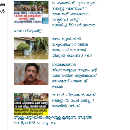
കേരളത്തിന് യുകെയുടെ
ുൽ
‘ലാസ്റ്റ് വാണിംഗ്’:
കൾ
വരുന്നത് മാരകമായ
‘ഹ്യൂമിഡ് ഹീറ്റ്’;
ഞെട്ടിച്ച് 80 വർഷത്തെ
പഠന റിപ്പോർട്ട്...
മഴക്കെടുതിയില്‍
നഷ്ടപരിഹാരത്തിനു
അപേക്ഷിക്കേണ്ടത്
വില്ലേജ് ഓഫിസ് വഴി
ലോകോത്തര
നിലവാരമുള്ള ആശുപത്രി
വരുന്നതില്‍ ആര്‍ക്കാണ്
ഭയമെന്ന് ഗണേഷ്
കുമാര്‍
റഡാർ ചിത്രങ്ങൾ കണ്ട്
ഞെട്ടി 25 പേർ മരിച്ചു..!
അബിൻ വർക്കി
ആശുപത്രിയിൽ..ആറന്മുള മുങ്ങുന്നു അടുത്ത
മണിക്കൂറിൽ കൊടും മഴ..