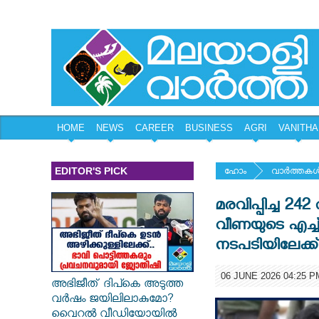
HOME
NEWS
CAREER
BUSINESS
AGRI
VANITHA
EDITOR'S PICK
ഹോം
വാര്‍ത്തകള്
മരവിപ്പിച്ച 24
വീണയുടെ എച്ച്
നടപടിയിലേക്ക്;
06 JUNE 2026 04:25 P
അഭിജീത് ദിപ്കെ അടുത്ത
വർഷം ജയിലിലാകുമോ?
വൈറൽ വീഡിയോയിൽ