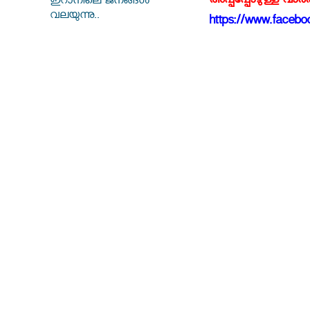
അപ്പപ്പോഴുള്ള വാര
ഇറാനിലെ ജനങ്ങള്‍
വലയുന്നു..
https://www.faceboo