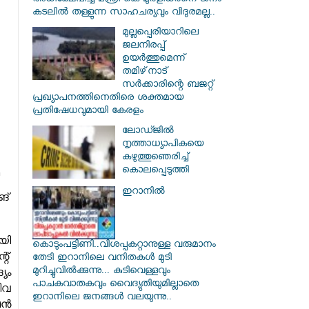
അധിക്ഷേപിച്ച മന്ത്രി കെ മുരളീധരനെ ജനം
കടലില്‍ തള്ളുന്ന സാഹചര്യവും വിദുരമല്ല..
മുല്ലപ്പെരിയാറിലെ
ജലനിരപ്പ്
ഉയര്‍ത്തുമെന്ന്
തമിഴ്‌നാട്
സര്‍ക്കാരിന്റെ ബജറ്റ്
പ്രഖ്യാപനത്തിനെതിരെ ശക്തമായ
പ്രതിഷേധവുമായി കേരളം
ലോഡ്ജില്‍
നൃത്താധ്യാപികയെ
കഴുത്തുഞെരിച്ച്
കൊലപ്പെടുത്തി
ഇറാനില്‍
ങ്
യി
കൊടുംപട്ടിണി..വിശപ്പകറ്റാനുള്ള വരുമാനം
റ്
തേടി ഇറാനിലെ വനിതകള്‍ മുടി
മുറിച്ചുവില്‍ക്കുന്നു... കുടിവെള്ളവും
യം
പാചകവാതകവും വൈദ്യുതിയുമില്ലാതെ
ീവ
ഇറാനിലെ ജനങ്ങള്‍ വലയുന്നു..
ഷൻ