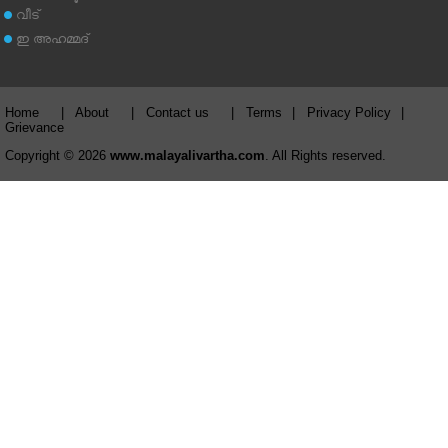
വീട്
ഇ അഹമ്മദ്‌
Home
|
About
|
Contact us
|
Terms
|
Privacy Policy
|
Grievance
Copyright © 2026
www.malayalivartha.com
. All Rights reserved.