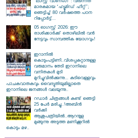
‘ലാസ്റ്റ് വാണിംഗ്’: വരുന്നത്
മാരകമായ ‘ഹ്യൂമിഡ് ഹീറ്റ്’;
ഞെട്ടിച്ച് 80 വർഷത്തെ പഠന
റിപ്പോർട്ട്...
05 ഓഗസ്റ്റ് 2026: ഈ
രാശിക്കാർക്ക് തൊഴിലിൽ വൻ
നേട്ടവും സാമ്പത്തിക യോഗവും!
ഇറാനില്‍
കൊടുംപട്ടിണി..വിശപ്പകറ്റാനുള്ള
വരുമാനം തേടി ഇറാനിലെ
വനിതകള്‍ മുടി
മുറിച്ചുവില്‍ക്കുന്നു... കുടിവെള്ളവും
പാചകവാതകവും വൈദ്യുതിയുമില്ലാതെ
ഇറാനിലെ ജനങ്ങള്‍ വലയുന്നു..
റഡാർ ചിത്രങ്ങൾ കണ്ട് ഞെട്ടി
25 പേർ മരിച്ചു..!അബിൻ
വർക്കി
ആശുപത്രിയിൽ..ആറന്മുള
മുങ്ങുന്നു അടുത്ത മണിക്കൂറിൽ
കൊടും മഴ..