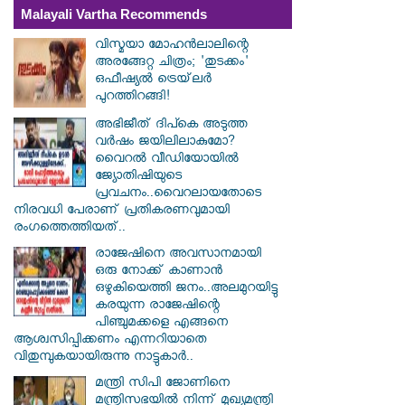
Malayali Vartha Recommends
വിസ്മയാ മോഹൻലാലിന്റെ
അരങ്ങേറ്റ ചിത്രം; 'തുടക്കം'
ഒഫീഷ്യൽ ട്രെയ്‌ലർ
പുറത്തിറങ്ങി!
അഭിജീത് ദിപ്കെ അടുത്ത
വർഷം ജയിലിലാകുമോ?
വൈറൽ വീഡിയോയിൽ
ജ്യോതിഷിയുടെ
പ്രവചനം..വൈറലായതോടെ
നിരവധി പേരാണ് പ്രതികരണവുമായി
രംഗത്തെത്തിയത്..
രാജേഷിനെ അവസാനമായി
ഒരു നോക്ക് കാണാൻ
ഒഴുകിയെത്തി ജനം..അലമുറയിട്ടു
കരയുന്ന രാജേഷിന്റെ
പിഞ്ചുമക്കളെ എങ്ങനെ
ആശ്വസിപ്പിക്കണം എന്നറിയാതെ
വിതുമ്പുകയായിരുന്നു നാട്ടുകാർ..
മന്ത്രി സിപി ജോണിനെ
മന്ത്രിസഭയില്‍ നിന്ന് മുഖ്യമന്ത്രി