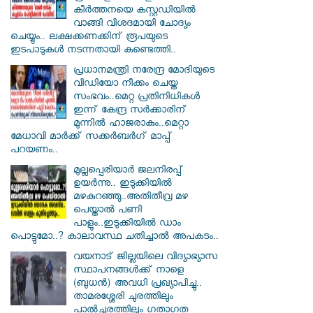
കീര്‍ത്തനയെ കസ്റ്റഡിയില്‍
വാങ്ങി വിശദമായി ചോദ്യം
ചെയ്യും.. ലക്ഷക്കണക്കിന് രൂപയുടെ
ഇടപാടുകള്‍ നടന്നതായി കണ്ടെത്തി..
പ്രധാനമന്ത്രി നരേന്ദ്ര മോദിയുടെ
വിഡിയോ നീക്കം ചെയ്ത
സംഭവം..മെറ്റ പ്രതിനിധികൾ
ഇന്ന് കേന്ദ്ര സർക്കാരിന്
മുന്നിൽ ഹാജരാകും..മെറ്റാ
മേധാവി മാർക്ക് സക്കർബർഗ് മാപ്പ്
പറയണം..
മുല്ലപ്പെരിയാർ ജലനിരപ്പ്
ഉയർന്നു.. ഇടുക്കിയിൽ
മഴകുറഞ്ഞു..അതിതീവ്ര മഴ
പെയ്താൽ പണി
പാളും..ഇടുക്കിയിൽ ഡാം
പൊട്ടുമോ..? കാലാവസ്ഥ ചതിച്ചാൽ അപകടം..
വയനാട് ജില്ലയിലെ വിദ്യാഭ്യാസ
സ്ഥാപനങ്ങൾക്ക് നാളെ
(ബുധൻ) അവധി പ്രഖ്യാപിച്ചു..
താമരശ്ശേരി ചുരത്തിലും
പാൽചുരത്തിലും ഗതാഗത