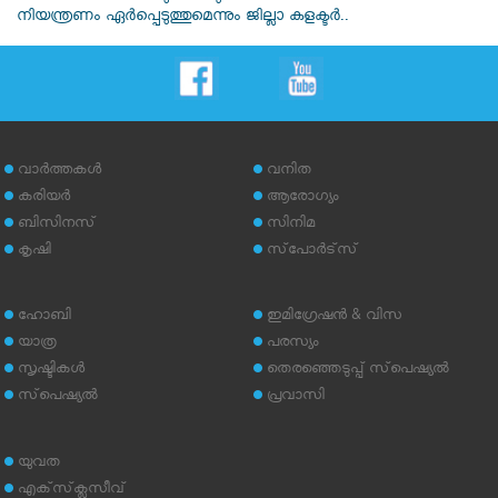
നിയന്ത്രണം ഏർപ്പെടുത്തുമെന്നും ജില്ലാ കളക്ടർ..
വാര്‍ത്തകള്‍
വനിത
കരിയര്‍
ആരോഗ്യം
ബിസിനസ്
സിനിമ
കൃഷി
സ്‌പോര്‍ട്‌സ്
ഹോബി
ഇമിഗ്രേഷന്‍ & വിസ
യാത്ര
പരസ്യം
സൃഷ്ടികള്‍
തെരഞ്ഞെടുപ്പ് സ്‌പെഷ്യല്‍
സ്‌പെഷ്യല്‍
പ്രവാസി
യുവത
എക്‌സ്‌ക്ലൂസീവ്