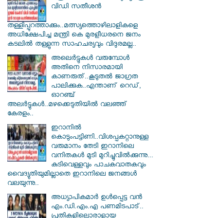
വിഡി സതീശന്‍
തള്ളിപ്പുറത്താക്കും..മത്സ്യത്തൊഴിലാളികളെ
അധിക്ഷേപിച്ച മന്ത്രി കെ മുരളീധരനെ ജനം
കടലില്‍ തള്ളുന്ന സാഹചര്യവും വിദുരമല്ല..
അലെർട്ടുകൾ വരുമ്പോൾ
അതിനെ നിസാരമായി
കാണരുത്..കൂടുതൽ ജാഗ്രത
പാലിക്കുക..എന്താണ് റെഡ്,
ഓറഞ്ച്
അലർട്ടുകൾ..മഴക്കെടുതിയിൽ വലഞ്ഞ്
കേരളം..
ഇറാനില്‍
കൊടുംപട്ടിണി..വിശപ്പകറ്റാനുള്ള
വരുമാനം തേടി ഇറാനിലെ
വനിതകള്‍ മുടി മുറിച്ചുവില്‍ക്കുന്നു...
കുടിവെള്ളവും പാചകവാതകവും
വൈദ്യുതിയുമില്ലാതെ ഇറാനിലെ ജനങ്ങള്‍
വലയുന്നു..
അധ്യാപികമാര്‍ ഉള്‍പ്പെട്ട വന്‍
എം.ഡി.എം.എ പണമിടപാട്..
പ്രതികളിലൊരാളായ