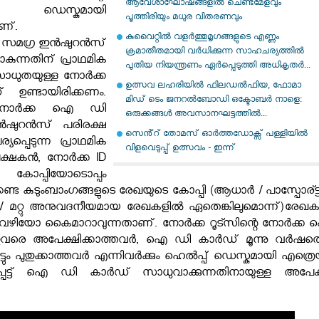
ആവേശാഘോഷങ്ങളിൽ ചെണ്ടമേളവും
ഡെസ്കുമായി
പൂത്തിരിയും മധുര വിതരണവും
ണ്.
കുവൈറ്റിൽ വളർത്തുമൃഗങ്ങളുടെ എണ്ണം
െ സമഗ്ര ഇൻഷുറൻസ്
ക്രമാതീതമായി വർധിക്കുന്ന സാഹചര്യത്തിൽ
ുന്നതിന് പ്രാഥമിക
പുതിയ നിയന്ത്രണം ഏർപ്പെടുത്തി അധികൃതർ...
സാധുതയുള്ള നോർക്ക
ഉത്സവ ലഹരിയിൽ ഫിലഡൽഫിയ, ഫോമാ
ണ്ടായിരിക്കണം.
മിഡ് ടെം ജനറൽബോഡി ഒക്ടോബർ നാളെ:
ള നോർക്ക ഐ ഡി
ഒരുക്കങ്ങൾ അവസാനഘട്ടത്തിൽ...
ൻഷുറൻസ് പരിരക്ഷ
സെൻ്റ് തോമസ് ഓർത്തഡോക്സ് പള്ളിയിൽ
യപ്പെടുന്ന പ്രാഥമിക
വിളവെടുപ്പ് ഉത്സവം - ഇന്ന്
്ഷകൻ, നോർക്ക ID
ോപ്പിയോടൊപ്പം
ണ്ട കുടുംബാംഗങ്ങളുടെ രേഖയുടെ കോപ്പി (ആധാർ / പാസ്പോര്ട്ട്
റ് / മറ്റു അനുവദനീയമായ രേഖകളിൽ ഏതെങ്കിലുമൊന്ന്)രേഖ
 വഴിയോ കൈമാറാവുന്നതാണ്. നോർക്ക റൂട്സിന്റെ നോർക്ക
വരെ അപേക്ഷിക്കാത്തവർ, ഐ ഡി കാർഡ് മൂന്നു വർഷത്
ടും പുതുക്കാത്തവർ എന്നിവർക്കും ഹെൽപ്പ് ഡെസ്കുമായി എത്രെയ
പ്പെട്ട് ഐ ഡി കാർഡ് സാധുവാക്കുന്നതിനായുള്ള അപേക