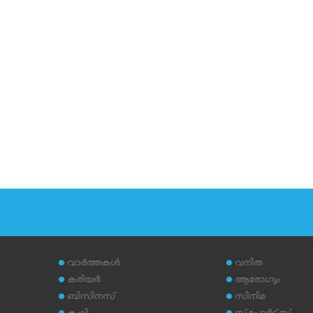
വാര്‍ത്തകള്‍
വനിത
കരിയര്‍
ആരോഗ്യം
ബിസിനസ്
സിനിമ