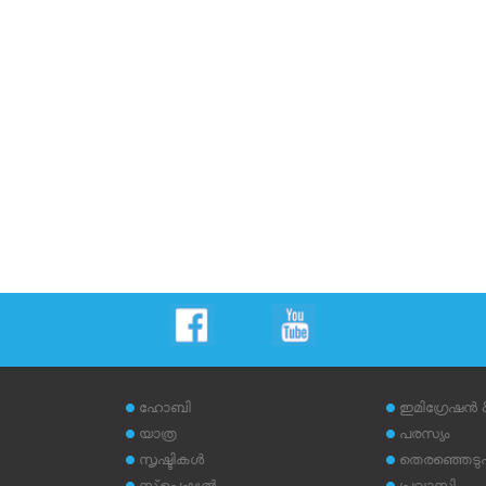
ഹോബി
ഇമിഗ്രേഷന്‍
യാത്ര
പരസ്യം
സൃഷ്ടികള്‍
തെരഞ്ഞെടുപ്പ