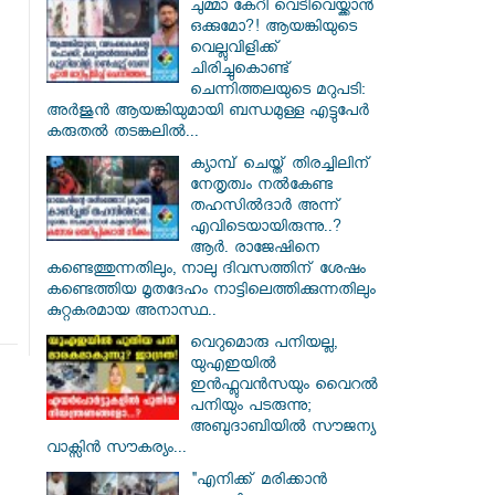
ചുമ്മാ കേറി വെടിവെയ്ക്കാൻ
ഒക്കുമോ?! ആയങ്കിയുടെ
വെല്ലുവിളിക്ക്
ചിരിച്ചുകൊണ്ട്
ചെന്നിത്തലയുടെ മറുപടി:
അർജുൻ ആയങ്കിയുമായി ബന്ധമുള്ള എട്ടുപേർ
കരുതൽ തടങ്കലിൽ...
ക്യാമ്പ് ചെയ്ത് തിരച്ചിലിന്
നേതൃത്വം നല്‍കേണ്ട
തഹസില്‍ദാര്‍ അന്ന്
എവിടെയായിരുന്നു..?
ആര്‍. രാജേഷിനെ
കണ്ടെത്തുന്നതിലും, നാലു ദിവസത്തിന് ശേഷം
കണ്ടെത്തിയ മൃതദേഹം നാട്ടിലെത്തിക്കുന്നതിലും
കുറ്റകരമായ അനാസ്ഥ..
വെറുമൊരു പനിയല്ല,
യുഎഇയിൽ
ഇൻഫ്ലുവൻസയും വൈറൽ
പനിയും പടരുന്നു;
അബുദാബിയിൽ സൗജന്യ
വാക്സിൻ സൗകര്യം...
"എനിക്ക് മരിക്കാൻ