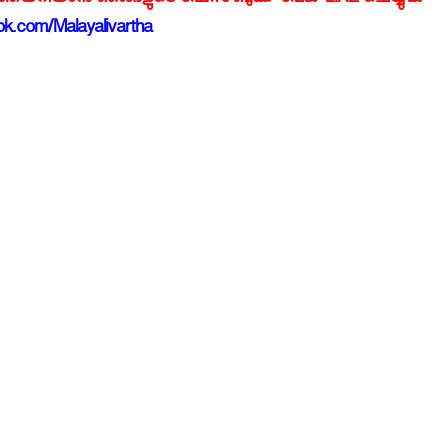
്‍ത്തയറിയാന്‍ ഞങ്ങളുടെ ഫേസ്‌ബുക്ക്‌ പേജ് LIKE ചെയ്യുക
k.com/Malayalivartha