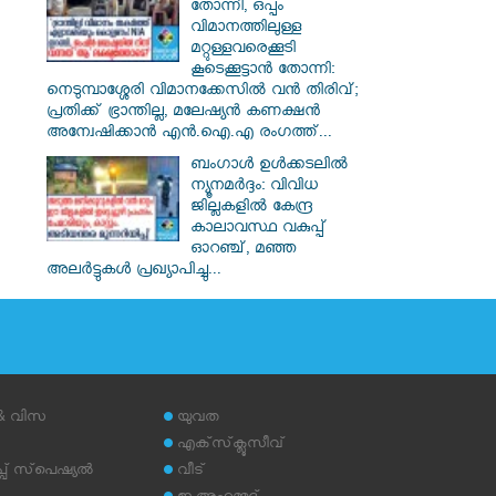
തോന്നി, ഒപ്പം
വിമാനത്തിലുള്ള
മറ്റുള്ളവരെക്കൂടി
കൂടെക്കൂട്ടാൻ തോന്നി:
നെടുമ്പാശ്ശേരി വിമാനക്കേസിൽ വൻ തിരിവ്;
പ്രതിക്ക് ഭ്രാന്തില്ല, മലേഷ്യൻ കണക്ഷൻ
അന്വേഷിക്കാൻ എൻ.ഐ.എ രംഗത്ത്...
ബംഗാൾ ഉൾക്കടലിൽ
ന്യൂനമർദ്ദം: വിവിധ
ജില്ലകളിൽ കേന്ദ്ര
കാലാവസ്ഥ വകുപ്പ്
ഓറഞ്ച്, മഞ്ഞ
അലർട്ടുകൾ പ്രഖ്യാപിച്ചു...
 & വിസ
യുവത
എക്‌സ്‌ക്ലൂസീവ്
് സ്‌പെഷ്യല്‍
വീട്