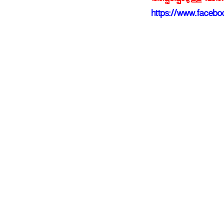
അപ്പപ്പോഴുള്ള വാര
https://www.faceboo