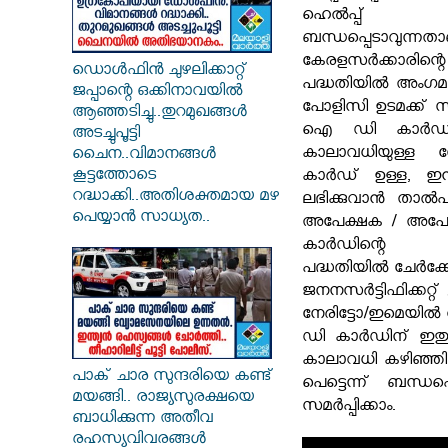
ഹെൽപ്പ് 
ബന്ധപ്പെടാവുന്നതാ
കേരളസർക്കാരിന്റ
ഡൊൾഫിൻ ചുഴലിക്കാറ്റ്
പദ്ധതിയിൽ അംഗമാക
ജപ്പാന്റെ ഒക്കിനാവയിൽ
പോളിസി ഉടമക്ക് 
ആഞ്ഞടിച്ചു..തുറമുഖങ്ങൾ
ഐ ഡി കാർഡ് ഉ
അടച്ചുപൂട്ടി
കാലാവധിയുള്
ചൈന..വിമാനങ്ങൾ
കൂട്ടത്തോടെ
കാർഡ് ഉള്ള, ഇ
റദ്ധാക്കി..അതിശക്തമായ മഴ
ലഭിക്കുവാൻ താൽപര്
പെയ്യാൻ സാധ്യത..
അപേക്ഷക / അപേക
കാർഡിന്റെ ക
പദ്ധതിയിൽ ചേർക്കേ
ജനനസർട്ടിഫിക്കറ്
നേരിട്ടോ/ഇമെയിൽ
ഡി കാർഡിന് ഇതു
കാലാവധി കഴിഞ്ഞിട്
പാക് ചാര സുന്ദരിയെ കണ്ട്
പെട്ടെന്ന് ബന്ധ
മയങ്ങി.. രാജ്യസുരക്ഷയെ
സമർപ്പിക്കാം.
ബാധിക്കുന്ന അതീവ
രഹസ്യവിവരങ്ങൾ