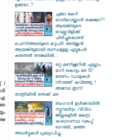
ഉണ്ടോ..?
ചുമ്മാ കേറി
വെടിവെയ്ക്കാൻ ഒക്കുമോ?!
ആയങ്കിയുടെ
വെല്ലുവിളിക്ക്
ചിരിച്ചുകൊണ്ട്
ചെന്നിത്തലയുടെ മറുപടി: അർജുൻ
ആയങ്കിയുമായി ബന്ധമുള്ള എട്ടുപേർ
കരുതൽ തടങ്കലിൽ...
ഒറ്റ മണിക്കൂറിൽ എല്ലാം
മാറി കൊടും മഴ 97
മരണം ഡാമുകൾ
നിറഞ്ഞ് കവിഞ്ഞു..!
 /
അമ്പോ ഇന്ന്
കൾ
രാത്രിയിൽ തെക്ക് മഴ
 ഐ
ബംഗാൾ ഉൾക്കടലിൽ
തെ
ന്യൂനമർദ്ദം: വിവിധ
ും
ജില്ലകളിൽ കേന്ദ്ര
്ഷ
കാലാവസ്ഥ വകുപ്പ്
ഓറഞ്ച്, മഞ്ഞ
അലർട്ടുകൾ പ്രഖ്യാപിച്ചു...