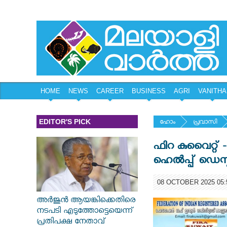
HOME
NEWS
CAREER
BUSINESS
AGRI
VANITHA
EDITOR'S PICK
ഹോം
പ്രവാസി
ഫിറ കുവൈറ്റ
ഹെൽപ്പ് ഡെസ്
08 OCTOBER 2025 05:
അർജുൻ ആയങ്കിക്കെതിരെ
നടപടി എടുത്തോട്ടെയെന്ന്
പ്രതിപക്ഷ നേതാവ്