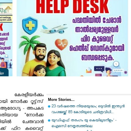
 കേരളീയർക്കും
More Stories...
ായി നോർക്ക റൂട്ട്‌സ്
23 വർഷത്തെ നിയമയുദ്ധം; ഒടുവിൽ ഇന്ത്യൻ
ഗ്ര ആരോഗ്യ - അപകട
വംശജയ്ക്ക് 85 കോടിയുടെ ചരിത്രവിധി...
ധതിയായ "നോർക്ക
യുഡിഎഫ് തരംഗം യു കെയിലുടനീളം' -
ിയിൽ ചേരുവാൻ
ഐഒസി നേതൃത്വത്തിലെ
വർക്ക് ഫിറ കുവൈറ്റ്