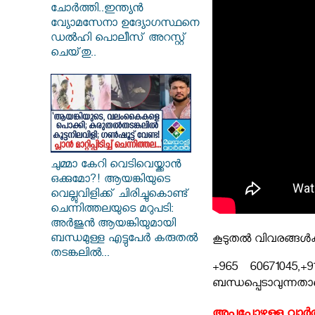
ചോർത്തി..ഇന്ത്യൻ
വ്യോമസേനാ ഉദ്യോഗസ്ഥനെ
ഡൽഹി പൊലീസ് അറസ്റ്റ്
ചെയ്‌തു..
ചുമ്മാ കേറി വെടിവെയ്ക്കാൻ
ഒക്കുമോ?! ആയങ്കിയുടെ
വെല്ലുവിളിക്ക് ചിരിച്ചുകൊണ്ട്
ചെന്നിത്തലയുടെ മറുപടി:
അർജുൻ ആയങ്കിയുമായി
ബന്ധമുള്ള എട്ടുപേർ കരുതൽ
കൂടുതൽ വിവരങ്ങൾക്
തടങ്കലിൽ...
+965 60671045,+9
ബന്ധപ്പെടാവുന്നതാ