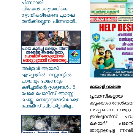
പിണറായി
വിജയൻ...ആയങ്കിയെ
ന്യായീകരിക്കേണ്ട ചുമതല
തനിക്കില്ലെന്ന് പിണറായി..
അർജുൻ ആയങ്കി
എടപ്പാളിൽ.. റസ്റ്ററന്റിൽ
ചായയും ഭക്ഷണവും
മലയാളി വാര്‍ത്ത
കഴിച്ചതിന്റെ ദൃശ്യങ്ങൾ.. 5
പേരെ പൊലീസ് അറസ്റ്റ്
പ്രവാസികളായ
ചെയ്തു..നെട്ടോട്ടമോടി കേരള
കുടുംബാംഗങ്ങൾക്കുമ
പോലീസ്..പിടികിട്ടിയില്ല..
നടപ്പാക്കുന്ന സമ
ഇൻഷുറൻസ് പദ്
കെയർ" പദ്ധത
താല്പര്യപ്പെടു ന്ന