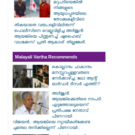
മറുപടിയെങ്കിൽ
നിങ്ങളുടെ
ആയുധപ്പുരയിലെ
തോക്കുകളിവിടെ
തികയാതെ വരും;ഒളിവിലിരുന്ന്
പൊലീസിനെ വെല്ലുവിളിച്ച അർജുൻ
ആയങ്കിയെ പിന്തുണച്ച് ഷുഹൈബ്
വധക്കേസ് പ്രതി ആകാശ് തില്ലങ്കേരി.
Malayali Vartha Recommends
കൊല്ലാനും ചാകാനും
മനസ്സുറപ്പുള്ളവരുടെ
നേർക്കാഴ്ച്ച; ലോ ആന്റ്
ഓർഡർ ടീസർ എത്തി!!!
അർജുൻ
ആയങ്കിക്കെതിരെ നടപടി
എടുത്തോട്ടെയെന്ന്
പ്രതിപക്ഷ നേതാവ്
പിണറായി
വിജയൻ...ആയങ്കിയെ ന്യായീകരിക്കേണ്ട
ചുമതല തനിക്കില്ലെന്ന് പിണറായി..