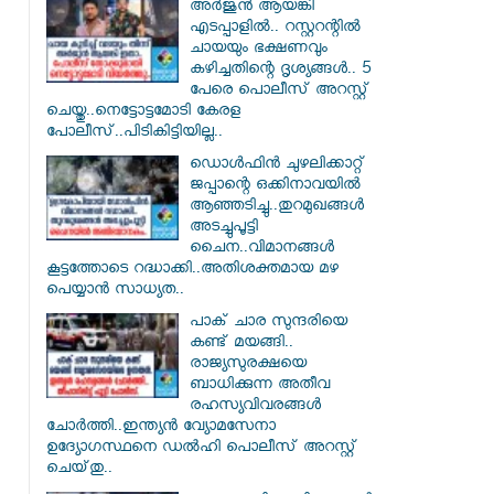
അർജുൻ ആയങ്കി
എടപ്പാളിൽ.. റസ്റ്ററന്റിൽ
ചായയും ഭക്ഷണവും
കഴിച്ചതിന്റെ ദൃശ്യങ്ങൾ.. 5
പേരെ പൊലീസ് അറസ്റ്റ്
ചെയ്തു..നെട്ടോട്ടമോടി കേരള
പോലീസ്..പിടികിട്ടിയില്ല..
ഡൊൾഫിൻ ചുഴലിക്കാറ്റ്
ജപ്പാന്റെ ഒക്കിനാവയിൽ
ആഞ്ഞടിച്ചു..തുറമുഖങ്ങൾ
അടച്ചുപൂട്ടി
ചൈന..വിമാനങ്ങൾ
കൂട്ടത്തോടെ റദ്ധാക്കി..അതിശക്തമായ മഴ
പെയ്യാൻ സാധ്യത..
പാക് ചാര സുന്ദരിയെ
കണ്ട് മയങ്ങി..
രാജ്യസുരക്ഷയെ
ബാധിക്കുന്ന അതീവ
രഹസ്യവിവരങ്ങൾ
ചോർത്തി..ഇന്ത്യൻ വ്യോമസേനാ
ഉദ്യോഗസ്ഥനെ ഡൽഹി പൊലീസ് അറസ്റ്റ്
ചെയ്‌തു..