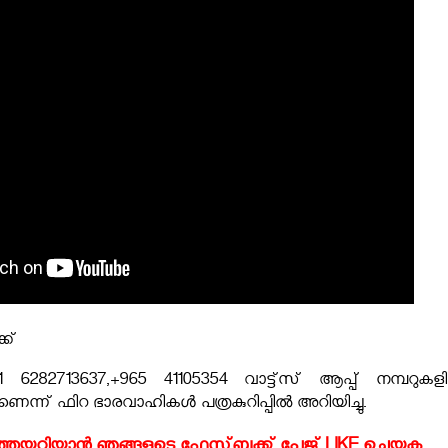
ക്
1 6282713637,+965 41105354 വാട്ട്സ് ആപ്പ് നമ്പറുകള
ണെന്ന് ഫിറ ഭാരവാഹികൾ പത്രകുറിപ്പിൽ അറിയിച്ചു.