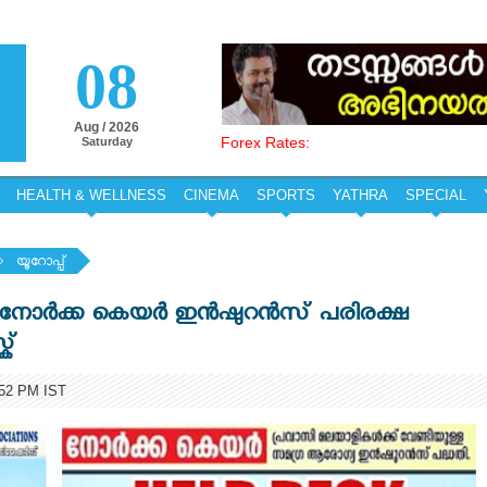
08
Aug / 2026
Forex Rates:
Saturday
HEALTH & WELLNESS
CINEMA
SPORTS
YATHRA
SPECIAL
യൂറോപ്പ്‌
് -നോർക്ക കെയർ ഇൻഷുറൻസ് പരിരക്ഷ
ക്
52 PM IST