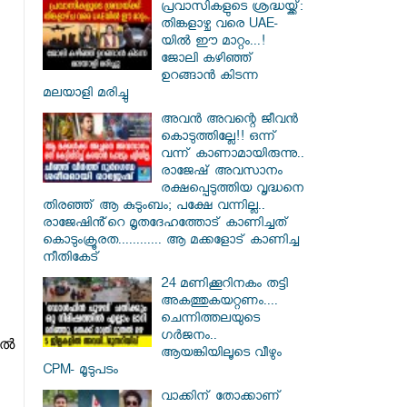
പ്രവാസികളുടെ ശ്രദ്ധയ്ക്ക്:
തിങ്കളാഴ്ച വരെ UAE-
യിൽ ഈ മാറ്റം...!
ജോലി കഴിഞ്ഞ്
ഉറങ്ങാൻ കിടന്ന
മലയാളി മരിച്ചു
അവൻ അവന്റെ ജീവൻ
കൊടുത്തില്ലേ!! ഒന്ന്
വന്ന് കാണാമായിരുന്നു..
രാജേഷ് അവസാനം
രക്ഷപ്പെടുത്തിയ വൃദ്ധനെ
തിരഞ്ഞ് ആ കുടുംബം; പക്ഷേ വന്നില്ല..
രാജേഷിൻ്റെ മൃതദേഹത്തോട് കാണിച്ചത്
കൊടുംക്രൂരത............ ആ മക്കളോട് കാണിച്ച
നീതികേട്
24 മണിക്കൂറിനകം തട്ടി
അകത്തുകയറ്റണം....
ചെന്നിത്തലയുടെ
ഗർജനം..
ിൽ
ആയങ്കിയിലൂടെ വീഴും
CPM- മൂടുപടം
വാക്കിന് തോക്കാണ്