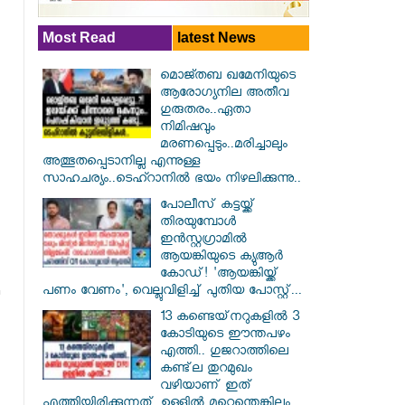
Most Read
latest News
മൊജ്തബ ഖമേനിയുടെ
ആരോഗ്യനില അതീവ
ഗുരുതരം..ഏതാ
നിമിഷവും
മരണപ്പെടും..മരിച്ചാലും
അത്ഭുതപ്പെടാനില്ല എന്നുള്ള
സാഹചര്യം..ടെഹ്റാനിൽ ഭയം നിഴലിക്കുന്നു..
പോലീസ് കട്ടയ്ക്ക്
തിരയുമ്പോൾ
ഇൻസ്റ്റഗ്രാമിൽ
ആയങ്കിയുടെ ക്യുആർ
കോഡ്! 'ആയങ്കിയ്ക്ക്
പണം വേണം', വെല്ലുവിളിച്ച് പുതിയ പോസ്റ്റ്...
13 കണ്ടെയ്‌നറുകളിൽ 3
കോടിയുടെ ഈന്തപഴം
എത്തി.. ഗുജറാത്തിലെ
കണ്ട്‌ല തുറമുഖം
വഴിയാണ് ഇത്
എത്തിയിരിക്കുന്നത്..ഉള്ളിൽ മറ്റെന്തെങ്കിലും