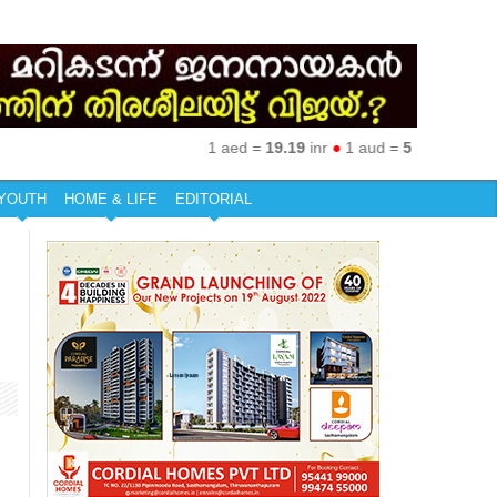
1 aed =
19.19
inr
●
1 aud =
50.27
inr
●
1 eur
YOUTH
HOME & LIFE
EDITORIAL