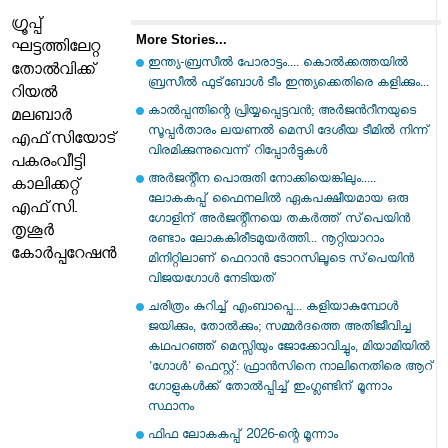
ഗ്രൂപ്പ്
More Stories...
ഘട്ടത്തിലേറ്റ
ഇന്ത്യ-ബ്രസീല്‍ പോരാട്ടം.... കൊല്‍ക്കത്തയില്‍
തോൽവിക്ക്
ബ്രസീല്‍ ഫുട്‌ബോള്‍ ടീം ഇന്ത്യക്കെതിരെ കളിക്കും...
റിയൽ
കാൽപ്പന്തിന്റെ പ്രിയ്യപ്പെട്ടവൻ; അര്‍ജന്‍റീനയുടെ
മലബാർ
സൂപ്പര്‍താരം ലയണല്‍ മെസി ദേശീയ ടീമില്‍ നിന്ന്
എഫ്‌സിയോട്
വിരമിക്കുന്നുവെന്ന് റിപ്പോര്‍ട്ടുകള്‍
പകരംവീട്ടി
അർജന്റീന പൊരുതി നോക്കിയെങ്കിലും.....
കാലിക്കറ്റ്
ലോകകപ്പ് ഫൈനലിൽ ഏകപക്ഷീയമായ ഒരു
എഫ്‌സി.
ഗോളിന് അർജന്റീനയെ തകർത്ത് സ്‌പെയിൻ
തൃശൂർ
രണ്ടാം ലോകകിരീടമുയർത്തി... നൂറ്റിയാറാം
കോർപ്പറേഷൻ
മിനിറ്റിലാണ് ഫെറാൻ ടോറസിലൂടെ സ്‌പെയിൻ
വിജയഗോൾ നേടിയത്
ചരിത്രം കുറിച്ച് എംബാപ്പെ... കളിയാകുമ്പോൾ
ജയിക്കും, തോൽക്കും; സമ്മർദത്തെ അതിജീവിച്ച
കഥപറഞ്ഞ് മെസ്സിയും ജോക്കോവിച്ചും, മിയാമിയിൽ
'ഗോൾ' ഫെസ്റ്റ്: ഫ്രാൻസിനെ നാലിനെതിരെ ആറ്
ഗോളുകൾക്ക് തോൽപ്പിച്ച് ഇംഗ്ലണ്ടിന് മൂന്നാം
സ്ഥാനം
ഫിഫ ലോകകപ്പ് 2026-ന്റെ മൂന്നാം