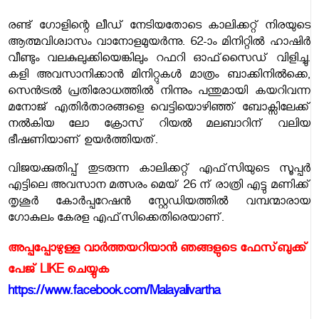
രണ്ട് ഗോളിന്റെ ലീഡ് നേടിയതോടെ കാലിക്കറ്റ് നിരയുടെ
ആത്മവിശ്വാസം വാനോളമുയർന്നു. 62-ാം മിനിറ്റിൽ ഹാഷിർ
വീണ്ടും വലകുലുക്കിയെങ്കിലും റഫറി ഓഫ്‌സൈഡ് വിളിച്ചു.
കളി അവസാനിക്കാൻ മിനിറ്റുകൾ മാത്രം ബാക്കിനിൽക്കെ,
സെൻട്രൽ പ്രതിരോധത്തിൽ നിന്നും പന്തുമായി കയറിവന്ന
മനോജ് എതിർതാരങ്ങളെ വെട്ടിയൊഴിഞ്ഞ് ബോക്സിലേക്ക്
നൽകിയ ലോ ക്രോസ് റിയൽ മലബാറിന് വലിയ
ഭീഷണിയാണ് ഉയർത്തിയത്.
വിജയക്കുതിപ്പ് തുടരുന്ന കാലിക്കറ്റ് എഫ്‌സിയുടെ സൂപ്പർ
എട്ടിലെ അവസാന മത്സരം മെയ് 26 ന് രാത്രി എട്ടു മണിക്ക്
തൃശൂർ കോർപ്പറേഷൻ സ്റ്റേഡിയത്തിൽ വമ്പന്മാരായ
ഗോകുലം കേരള എഫ്‌സിക്കെതിരെയാണ്.
അപ്പപ്പോഴുള്ള വാര്‍ത്തയറിയാന്‍ ഞങ്ങളുടെ ഫേസ്‌ബുക്ക്‌
പേജ് LIKE ചെയ്യുക
https://www.facebook.com/Malayalivartha