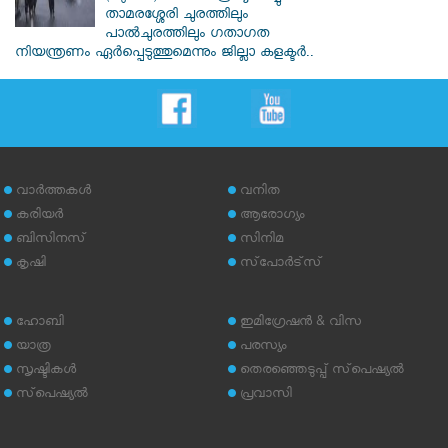
താമരശ്ശേരി ചുരത്തിലും
പാൽചുരത്തിലും ഗതാഗത
നിയന്ത്രണം ഏർപ്പെടുത്തുമെന്നും ജില്ലാ കളക്ടർ..
വാര്‍ത്തകള്‍
വനിത
കരിയര്‍
ആരോഗ്യം
ബിസിനസ്
സിനിമ
കൃഷി
സ്‌പോര്‍ട്‌സ്
ഹോബി
ഇമിഗ്രേഷന്‍ & വിസ
യാത്ര
പരസ്യം
സൃഷ്ടികള്‍
തെരഞ്ഞെടുപ്പ് സ്‌പെഷ്യല്‍
സ്‌പെഷ്യല്‍
പ്രവാസി