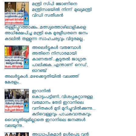
മന്ത്രി സിപി ജോണിനെ
മന്ത്രിസഭയില്‍ നിന്ന് മുഖ്യമന്ത്രി
വിഡി സതീശന്‍
തള്ളിപ്പുറത്താക്കും..മത്സ്യത്തൊഴിലാളികളെ
അധിക്ഷേപിച്ച മന്ത്രി കെ മുരളീധരനെ ജനം
കടലില്‍ തള്ളുന്ന സാഹചര്യവും വിദുരമല്ല..
അലെർട്ടുകൾ വരുമ്പോൾ
അതിനെ നിസാരമായി
കാണരുത്..കൂടുതൽ ജാഗ്രത
പാലിക്കുക..എന്താണ് റെഡ്,
ഓറഞ്ച്
അലർട്ടുകൾ..മഴക്കെടുതിയിൽ വലഞ്ഞ്
കേരളം..
ഇറാനില്‍
കൊടുംപട്ടിണി..വിശപ്പകറ്റാനുള്ള
വരുമാനം തേടി ഇറാനിലെ
വനിതകള്‍ മുടി മുറിച്ചുവില്‍ക്കുന്നു...
കുടിവെള്ളവും പാചകവാതകവും
വൈദ്യുതിയുമില്ലാതെ ഇറാനിലെ ജനങ്ങള്‍
വലയുന്നു..
അധ്യാപികമാര്‍ ഉള്‍പ്പെട്ട വന്‍