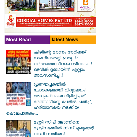
Most Read
latest News
ഷിജിന്റെ മരണം അറിഞ്ഞ്
സമനിലതെറ്റി ഭാര്യ..!7
വർഷത്തെ വിവാഹ ജീവിതം..!
ഒടുവിൽ ദുബായിൽ എല്ലാം
അവസാനിച്ചു..!
പ്രണയപ്പകയിൽ
ചോരക്കളമായി വിദ്യാലയം!
അധ്യാപികയെ വിളിപ്പിച്ചത്
ഭർത്താവിന്റെ പേരിൽ ചതിച്ച്;
ഹരിയാനയെ നടുക്കിയ
കൊലപാതകം...
മന്ത്രി സിപി ജോണിനെ
മന്ത്രിസഭയില്‍ നിന്ന് മുഖ്യമന്ത്രി
വിഡി സതീശന്‍