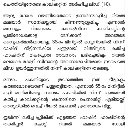
ചെത്തിയിട്ടതോടെ കാലിക്കറ്റിന് അർഹിച്ച ലീഡ് (1-0).
ആദ്യ ഗോൾ വഴങ്ങിയതോടെ ഉണർന്നുകളിച്ച റിയൽ
മലബാർ സമനിലയ്ക്കായി കിണഞ്ഞുശ്രമിച്ചു. എന്നാൽ
മനോജും റിജോണും കാവൽനിന്ന കാലിക്കറ്റിന്റെ
പ്രതിരോധക്കോട്ട ഭേദിക്കാൻ അവരുടെ
സ്ട്രൈക്കർമാർക്കായില്ല. 36-ാം മിനിറ്റിൽ മധ്യനിരയിൽ നിന്ന്
റാഷിദ് നീട്ടിനൽകിയ പന്തുമായി വിങ്ങിലൂടെ കുതിച്ച
ഹാഷിറിന് മികച്ചൊരു അവസരം ലഭിച്ചെങ്കിലും, റിയൽ
മലബാർ ഗോളി സിനാന്റെ അവസരോചിതമായ ഇടപെടൽ
ലീഡ് ഉയർത്തുന്നതിൽ നിന്ന് കാലിക്കറ്റിനെ തടഞ്ഞു.
രണ്ടാം പകുതിയുടെ തുടക്കത്തിൽ ഇരു ടീമുകളും
കരുതലോടെയാണ് പന്തുതട്ടിയത്. എന്നാൽ 55-ാം മിനിറ്റിൽ
കളി മാറിമറിഞ്ഞു. സ്വന്തം പകുതിയിൽ നിന്ന് പന്തുമായി
കുതിച്ച കാലിക്കറ്റിന്റെ ഷംനാദിനെ പെനാൽറ്റി ഏരിയയ്ക്ക്
തൊട്ടരികിൽ വെച്ച് റിയൽ മലബാർ പ്രതിരോധം വീഴ്ത്തി.
തുടർന്ന് ലഭിച്ച ഫ്രീകിക്ക് എടുത്തത് ഹാഷിർ. ഹാഷിറിന്റെ
തകർപ്പൻ ഷോട്ട് റിയൽ മലബാർ ഗോളി