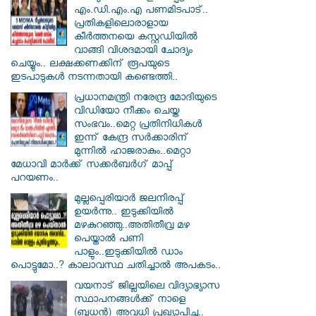
എം.ഡി.എം.എ പണമിടപാട്..
പ്രതികളിലൊരാളായ
കീര്‍ത്തനയെ കസ്റ്റഡിയില്‍
വാങ്ങി വിശദമായി ചോദ്യം
ചെയ്യും.. ലക്ഷക്കണക്കിന് രൂപയുടെ
ഇടപാടുകള്‍ നടന്നതായി കണ്ടെത്തി..
പ്രധാനമന്ത്രി നരേന്ദ്ര മോദിയുടെ
വിഡിയോ നീക്കം ചെയ്ത
സംഭവം..മെറ്റ പ്രതിനിധികൾ
ഇന്ന് കേന്ദ്ര സർക്കാരിന്
മുന്നിൽ ഹാജരാകും..മെറ്റാ
മേധാവി മാർക്ക് സക്കർബർഗ് മാപ്പ്
പറയണം..
മുല്ലപ്പെരിയാർ ജലനിരപ്പ്
ഉയർന്നു.. ഇടുക്കിയിൽ
മഴകുറഞ്ഞു..അതിതീവ്ര മഴ
പെയ്താൽ പണി
പാളും..ഇടുക്കിയിൽ ഡാം
പൊട്ടുമോ..? കാലാവസ്ഥ ചതിച്ചാൽ അപകടം..
വയനാട് ജില്ലയിലെ വിദ്യാഭ്യാസ
സ്ഥാപനങ്ങൾക്ക് നാളെ
(ബുധൻ) അവധി പ്രഖ്യാപിച്ചു..