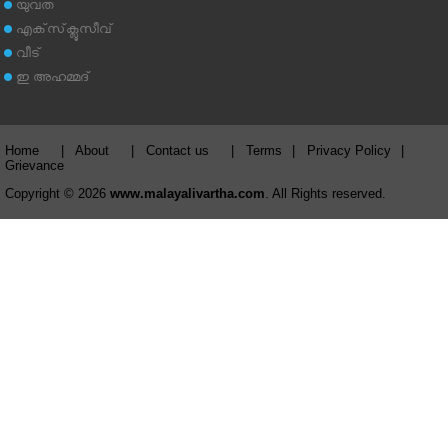
യുവത
എക്‌സ്‌ക്ലൂസീവ്
വീട്
ഇ അഹമ്മദ്‌
Home
|
About
|
Contact us
|
Terms
|
Privacy Policy
|
Grievance
Copyright © 2026
www.malayalivartha.com
. All Rights reserved.