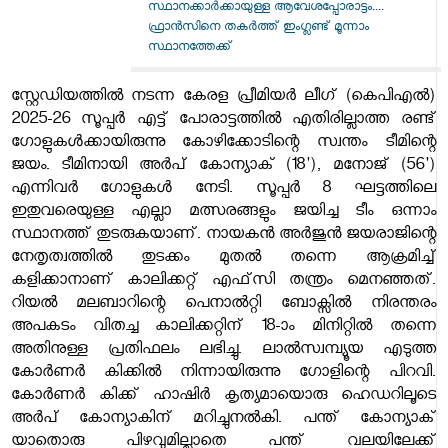
സ്ഥാനക്കാർക്കായുള്ള ആവേശപ്പോരാട്ടം....
ഫ്രാൻസിനെ തകർത്ത് ഇംഗ്ലണ്ട് മൂന്നാം
സ്ഥാനത്തേക്ക്
സ്റ്റേഡിയത്തിൽ നടന്ന കേരള പ്രീമിയർ ലീഗ് (കെപിഎൽ)
2025-26 സൂപ്പർ എട്ട് പോരാട്ടത്തിൽ എതിരില്ലാത്ത രണ്ട്
ഗോളുകൾക്കായിരുന്നു കോഴിക്കോടിന്റെ സ്വന്തം ടീമിന്റെ
ജയം. ടീമിനായി അർപ് കോന്യാക് (18'), മനോജ് (56')
എന്നിവർ ഗോളുകൾ നേടി. സൂപ്പർ 8 ഘട്ടത്തിലെ
ഇതുവരെയുള്ള എല്ലാ മത്സരങ്ങളും ജയിച്ച ടീം ഒന്നാം
സ്ഥാനത്ത് തുടരുകയാണ്. നായകൻ അർജുൻ ജയരാജിന്റെ
നേതൃത്വത്തിൽ തുടക്കം മുതൽ തന്നെ ആക്രമിച്ച്
കളിക്കാനാണ് കാലിക്കറ്റ് എഫ്‌സി തന്ത്രം മെനഞ്ഞത്.
റിയൽ മലബാറിന്റെ പെനാൽറ്റി ബോക്സിൽ നിരന്തരം
അപകടം വിതച്ച കാലിക്കറ്റിന് 18-ാം മിനിറ്റിൽ തന്നെ
അതിനുള്ള പ്രതിഫലം ലഭിച്ചു. ലാൽസ്വമ്പ്യൂയ എടുത്ത
കോർണർ കിക്കിൽ നിന്നായിരുന്നു ഗോളിന്റെ പിറവി.
കോർണർ കിക്ക് ഹാഷിർ കൃത്യമായൊരു ഹെഡറിലൂടെ
അർപ് കോന്യാകിന് മറിച്ചുനൽകി. പന്ത് കോന്യാക്
യാതൊരു പിഴവുമില്ലാതെ പന്ത് വലയിലേക്ക്