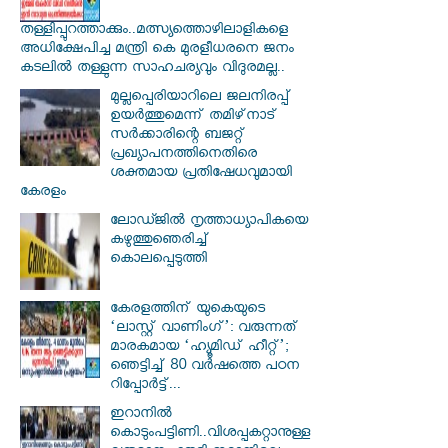
തള്ളിപ്പുറത്താക്കും..മത്സ്യത്തൊഴിലാളികളെ
അധിക്ഷേപിച്ച മന്ത്രി കെ മുരളീധരനെ ജനം
കടലില്‍ തള്ളുന്ന സാഹചര്യവും വിദുരമല്ല..
മുല്ലപ്പെരിയാറിലെ ജലനിരപ്പ്
ഉയര്‍ത്തുമെന്ന് തമിഴ്‌നാട്
സര്‍ക്കാരിന്റെ ബജറ്റ്
പ്രഖ്യാപനത്തിനെതിരെ
ശക്തമായ പ്രതിഷേധവുമായി
കേരളം
ലോഡ്ജില്‍ നൃത്താധ്യാപികയെ
കഴുത്തുഞെരിച്ച്
കൊലപ്പെടുത്തി
കേരളത്തിന് യുകെയുടെ
‘ലാസ്റ്റ് വാണിംഗ്’: വരുന്നത്
മാരകമായ ‘ഹ്യൂമിഡ് ഹീറ്റ്’;
ഞെട്ടിച്ച് 80 വർഷത്തെ പഠന
റിപ്പോർട്ട്...
ഇറാനില്‍
കൊടുംപട്ടിണി..വിശപ്പകറ്റാനുള്ള