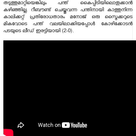
തടുത്തുമാറ്റിയെങ്കിലും പന്ത് കൈപ്പിടിയിലൊതുക്കാൻ
കഴിഞ്ഞില്ല. റീബൗണ്ട് ചെയ്തുവന്ന പന്തിനായി കാത്തുനിന്ന
കാലിക്കറ്റ് പ്രതിരോധതാരം മനോജ് ഒരു സ്ട്രൈക്കറുടെ
മികവോടെ പന്ത് വലയിലാക്കിയപ്പോൾ കോഴിക്കോടൻ
പടയുടെ ലീഡ് ഇരട്ടിയായി (2-0).