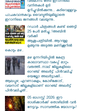
വരുമാനം തേടി ഇറാനിലെ
വനിതകള്‍ മുടി
മുറിച്ചുവില്‍ക്കുന്നു... കുടിവെള്ളവും
പാചകവാതകവും വൈദ്യുതിയുമില്ലാതെ
ഇറാനിലെ ജനങ്ങള്‍ വലയുന്നു..
റഡാർ ചിത്രങ്ങൾ കണ്ട് ഞെട്ടി
25 പേർ മരിച്ചു..!അബിൻ
വർക്കി
ആശുപത്രിയിൽ..ആറന്മുള
മുങ്ങുന്നു അടുത്ത മണിക്കൂറിൽ
കൊടും മഴ..
മഴ മുന്നറിയിപ്പിൽ കേന്ദ്ര
കാലാവസ്ഥാ വകുപ്പ് മാറ്റം
വരുത്തി..നാല് ജില്ലകളിലെ
ഓറഞ്ച് അലർട്ട് പിൻവലിച്ച്
യെല്ലോ അലർട്ടാക്കി...
ആലപ്പുഴ, എറണാകുളം, കോഴിക്കോട്,
വയനാട് ജില്ലകളിലാണ് ഓറഞ്ച് അലർട്ട്
പിൻവലിച്ചത്..
05 ഓഗസ്റ്റ് 2026: ഈ
രാശിക്കാർക്ക് തൊഴിലിൽ വൻ
നേട്ടവും സാമ്പത്തിക യോഗവും!