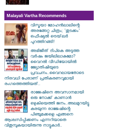
Malayali Vartha Recommends
വിസ്മയാ മോഹൻലാലിന്റെ
അരങ്ങേറ്റ ചിത്രം; 'തുടക്കം'
ഒഫീഷ്യൽ ട്രെയ്‌ലർ
പുറത്തിറങ്ങി!
അഭിജീത് ദിപ്കെ അടുത്ത
വർഷം ജയിലിലാകുമോ?
വൈറൽ വീഡിയോയിൽ
ജ്യോതിഷിയുടെ
പ്രവചനം..വൈറലായതോടെ
നിരവധി പേരാണ് പ്രതികരണവുമായി
രംഗത്തെത്തിയത്..
രാജേഷിനെ അവസാനമായി
ഒരു നോക്ക് കാണാൻ
ഒഴുകിയെത്തി ജനം..അലമുറയിട്ടു
കരയുന്ന രാജേഷിന്റെ
പിഞ്ചുമക്കളെ എങ്ങനെ
ആശ്വസിപ്പിക്കണം എന്നറിയാതെ
വിതുമ്പുകയായിരുന്നു നാട്ടുകാർ..