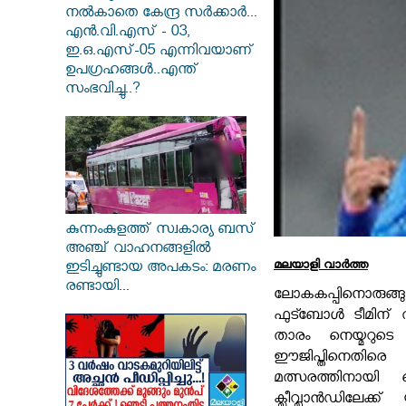
നൽകാതെ കേന്ദ്ര സർക്കാർ...
എൻ.വി.എസ് - 03,
ഇ.ഒ.എസ്-05 എന്നിവയാണ്
ഉപഗ്രഹങ്ങൾ..എന്ത്
സംഭവിച്ചു..?
കുന്നംകുളത്ത് സ്വകാര്യ ബസ്
അഞ്ച് വാഹനങ്ങളിൽ
മലയാളി വാര്‍ത്ത
ഇടിച്ചുണ്ടായ അപകടം: മരണം
രണ്ടായി...
ലോകകപ്പിനൊരു
ഫുട്ബോൾ ടീമിന് തി
താരം നെയ്മറുടെ 
ഈജിപ്തിനെതിരെ 
മത്സരത്തിനായി ന
ക്ലീവ്ലാൻഡിലേക്ക് 