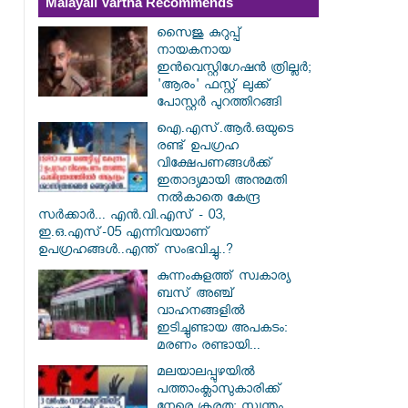
Malayali Vartha Recommends
സൈജു കുറുപ്പ്
നായകനായ
ഇൻവെസ്റ്റിഗേഷൻ ത്രില്ലർ;
'ആരം' ഫസ്റ്റ് ലുക്ക്
പോസ്റ്റർ പുറത്തിറങ്ങി
ഐ.എസ്.ആർ.ഒയുടെ
രണ്ട് ഉപഗ്രഹ
വിക്ഷേപണങ്ങൾക്ക്
ഇതാദ്യമായി അനുമതി
നൽകാതെ കേന്ദ്ര
സർക്കാർ... എൻ.വി.എസ് - 03,
ഇ.ഒ.എസ്-05 എന്നിവയാണ്
ഉപഗ്രഹങ്ങൾ..എന്ത് സംഭവിച്ചു..?
കുന്നംകുളത്ത് സ്വകാര്യ
ബസ് അഞ്ച്
വാഹനങ്ങളിൽ
ഇടിച്ചുണ്ടായ അപകടം:
മരണം രണ്ടായി...
മലയാലപ്പുഴയിൽ
പത്താംക്ലാസുകാരിക്ക്