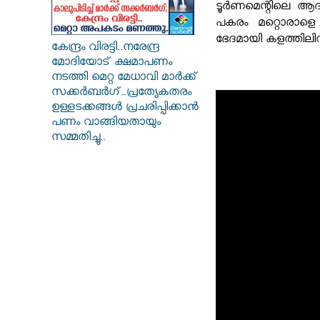
ടൂർണമെന്റിലെ ആദ്യ
പകരം മറ്റൊരാളെ ട
ഭേദമായി കളത്തിലിറ
കേന്ദ്രം വിരട്ടി..നരേന്ദ്ര
മോദിയോട് ക്ഷമാപണം
നടത്തി മെറ്റ മേധാവി മാർക്ക്
സക്കർബർ​ഗ്..പ്രത്യേകതരം
ഉള്ളടക്കങ്ങൾ പ്രചരിപ്പിക്കാൻ
പണം വാങ്ങിയതായും
സമ്മതിച്ചു..