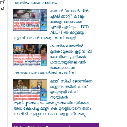
ന്
നടുക്കിയ കൊലപാതകം...
ക്
കാലൻ 'ഡോൾഫിൻ
ചുഴലിക്കാറ്റ്' കടലും
കരയും ഒരുപോലെ
ചുരുട്ടി എറിയും..! RED
ALERT-ൽ മാറ്റമില്ല
ക്യാമ്പ് വിടാൻ വരട്ടെ..ഇന്ന് രാത്രി
പെൺവേഷത്തിൽ
മുൻകാമുകൻ, കൂട്ടിന് 20
കേസിലെ പ്രതികൾ;
ഗുരുവായൂരിലെ വൻ
കൊലപാതക
ഗൂഢാലോചന തകർത്ത് പോലീസ്...
മന്ത്രി സിപി ജോണിനെ
മന്ത്രിസഭയില്‍ നിന്ന്
മുഖ്യമന്ത്രി വിഡി
സതീശന്‍
തള്ളിപ്പുറത്താക്കും..മത്സ്യത്തൊഴിലാളികളെ
അധിക്ഷേപിച്ച മന്ത്രി കെ മുരളീധരനെ ജനം
കടലില്‍ തള്ളുന്ന സാഹചര്യവും വിദുരമല്ല..