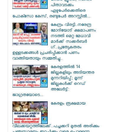
നേരെ ക്രൂരത; സ്വന്തം
പിതാവടക്കം
ഏഴുപേർക്കെതിരെ
പോക്സോ കേസ്, രണ്ടുപേർ അറസ്റ്റിൽ...
കേന്ദ്രം വിരട്ടി..നരേന്ദ്ര
മോദിയോട് ക്ഷമാപണം
നടത്തി മെറ്റ മേധാവി
മാർക്ക് സക്കർബർ​
ഗ്..പ്രത്യേകതരം
ഉള്ളടക്കങ്ങൾ പ്രചരിപ്പിക്കാൻ പണം
വാങ്ങിയതായും സമ്മതിച്ചു..
കേരളത്തിൽ 14
ജില്ലകളിലും അടിയന്തര
മുന്നറിയിപ്പ്; മൂന്ന്
ജില്ലകൾക്ക് റെഡ്
അലേർട്ട്:
ജാഗ്രതയോടെ...
കേരളം രൂക്ഷമായ
വിലക്കയറ്റത്തിലേക്ക്..പച്ചക്കറി മുതൽ അരിക്കും