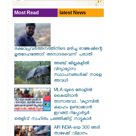
Most Read
latest News
രക്ഷാപ്രവര്‍ത്തനത്തിനിടെ മരിച്ച രാജേഷിന്റെ
മൃതദേഹത്തോട് അനാദരവെന്ന് പരാതി
അഞ്ച് ജില്ലകളില്‍
വിദ്യാഭ്യാസ
സ്ഥാപനങ്ങള്‍ക്ക് നാളെ
അവധി
MLA-യുടെ തോളിൽ
കൈയിടാൻ
താനാരുവാ...!ക്യാമ്പിൽ
കലഹം ഉണ്ടാക്കാൻ
ഇറങ്ങി റിപ്പോർട്ടർ
തെളിവ് സഹിതം പഞ്ഞിക്കിട്ട് നാട്ടുകാർ
AIR INDIA-യെ 300 അടി
താഴേക്ക് വിമാനം