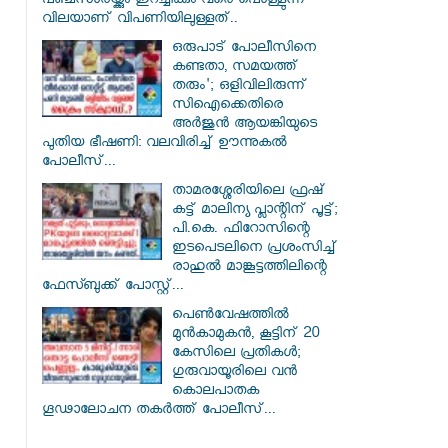
പഞ്ചസാരയ്ക്കും ഇറച്ചിക്കും വരെ പൊള്ളുന്ന
വിലയാണ് വിപണിയിലുള്ളത്..
ഒരുപാട് പോലീസിനെ
കണ്ടതാ, സമയത്ത്
തരും'; ഒളിവിലിരുന്ന്
സിഐക്കെതിരെ
അർജുൻ ആയങ്കിയുടെ
പുതിയ ഭീഷണി: വലവിരിച്ച് ഊന്നുകൽ
പോലീസ്...
താമരശ്ശേരിയിലെ ഫ്രഷ്
കട്ട് മാലിന്യ പ്ലാന്റിന് പൂട്ട്;
പി.കെ. ഫിറോസിന്റെ
ഇടപെടലിനെ പ്രശംസിച്ച്
രാഹുൽ മാങ്കൂട്ടത്തിലിന്റെ
ഫേസ്ബുക്ക് പോസ്റ്റ്...
പെൺവേഷത്തിൽ
മുൻകാമുകൻ, കൂട്ടിന് 20
കേസിലെ പ്രതികൾ;
ഗുരുവായൂരിലെ വൻ
കൊലപാതക
ഗൂഢാലോചന തകർത്ത് പോലീസ്...