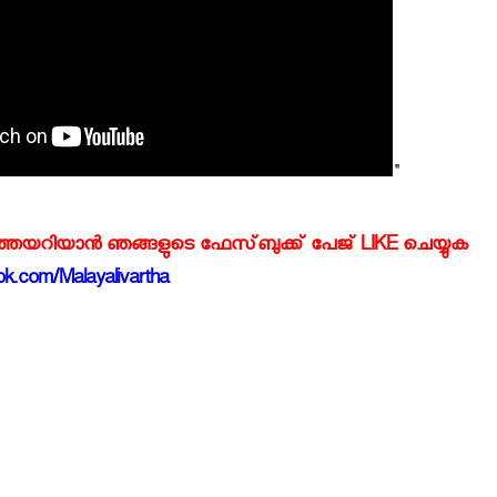
"
്‍ത്തയറിയാന്‍ ഞങ്ങളുടെ ഫേസ്‌ബുക്ക്‌ പേജ് LIKE ചെയ്യുക
k.com/Malayalivartha