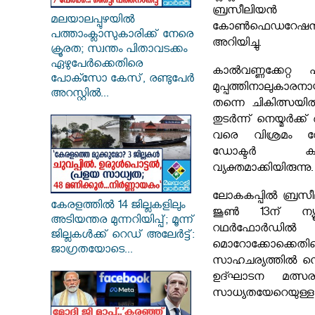
ബ്രസീലിയ
മലയാലപ്പുഴയിൽ
കോൺഫെഡറേഷൻ
പത്താംക്ലാസുകാരിക്ക് നേരെ
അറിയിച്ചു.
ക്രൂരത; സ്വന്തം പിതാവടക്കം
ഏഴുപേർക്കെതിരെ
കാൽവണ്ണക്കേറ്റ പ
പോക്സോ കേസ്, രണ്ടുപേർ
മുപ്പത്തിനാലുകാരനാ
അറസ്റ്റിൽ...
തന്നെ ചികിത്സയിൽ
തുടർന്ന് നെയ്മർക്ക് ര
വരെ വിശ്രമം വേണ
ഡോക്ടർ ക
വ്യക്തമാക്കിയിരുന്നു.
ലോകകപ്പിൽ ബ്രസീല
കേരളത്തിൽ 14 ജില്ലകളിലും
ജൂൺ 13ന് ന്യൂജ
അടിയന്തര മുന്നറിയിപ്പ്; മൂന്ന്
റഥർഫോർഡിൽ
ജില്ലകൾക്ക് റെഡ് അലേർട്ട്:
മൊറോക്കോക്ക
ജാഗ്രതയോടെ...
സാഹചര്യത്തിൽ നെയ്
ഉദ്ഘാടന മത്സര
സാധ്യതയേറെയുള്ള