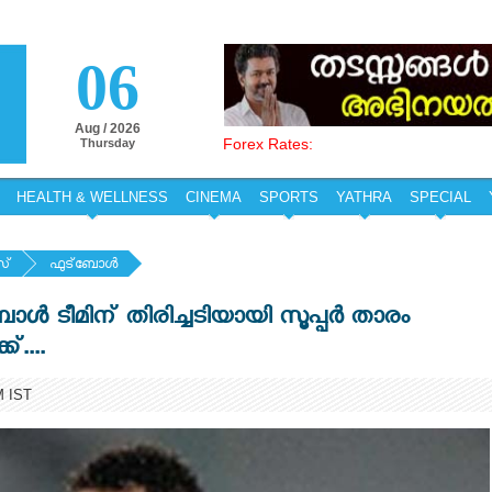
06
Aug / 2026
Forex Rates:
Thursday
HEALTH & WELLNESS
CINEMA
SPORTS
YATHRA
SPECIAL
സ്
ഫുട്‌ബോള്‍
ൾ ടീമിന് തിരിച്ചടിയായി സൂപ്പർ താരം
്....
M IST