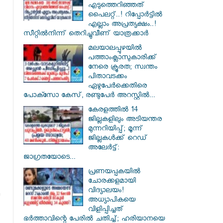
എടുത്തെറിഞ്ഞത്
പൈലറ്റ്..! റിപ്പോർട്ടിൽ
എല്ലാം അപ്രത്യക്ഷം..!
സീറ്റിൽനിന്ന് തെറിച്ചുവീണ് യാത്രക്കാർ
മലയാലപ്പുഴയിൽ
പത്താംക്ലാസുകാരിക്ക്
നേരെ ക്രൂരത; സ്വന്തം
പിതാവടക്കം
ഏഴുപേർക്കെതിരെ
പോക്സോ കേസ്, രണ്ടുപേർ അറസ്റ്റിൽ...
കേരളത്തിൽ 14
ജില്ലകളിലും അടിയന്തര
മുന്നറിയിപ്പ്; മൂന്ന്
ജില്ലകൾക്ക് റെഡ്
അലേർട്ട്:
ജാഗ്രതയോടെ...
പ്രണയപ്പകയിൽ
ചോരക്കളമായി
വിദ്യാലയം!
അധ്യാപികയെ
വിളിപ്പിച്ചത്
ഭർത്താവിന്റെ പേരിൽ ചതിച്ച്; ഹരിയാനയെ