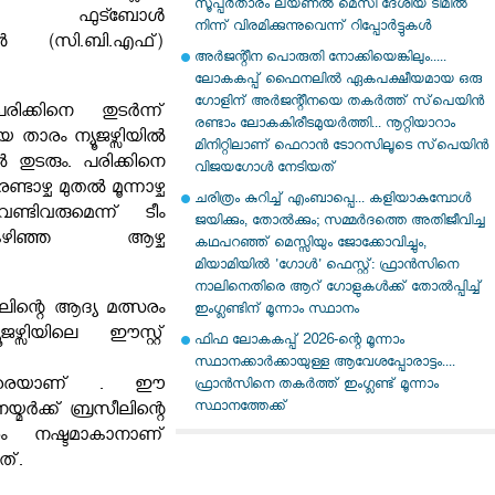
സൂപ്പര്‍താരം ലയണല്‍ മെസി ദേശീയ ടീമില്‍
ൻ ഫുട്ബോൾ
നിന്ന് വിരമിക്കുന്നുവെന്ന് റിപ്പോര്‍ട്ടുകള്‍
 (സി.ബി.എഫ്)
അർജന്റീന പൊരുതി നോക്കിയെങ്കിലും.....
ലോകകപ്പ് ഫൈനലിൽ ഏകപക്ഷീയമായ ഒരു
ഗോളിന് അർജന്റീനയെ തകർത്ത് സ്‌പെയിൻ
രിക്കിനെ തുടർന്ന്
രണ്ടാം ലോകകിരീടമുയർത്തി... നൂറ്റിയാറാം
യ താരം ന്യൂജഴ്സിയിൽ
മിനിറ്റിലാണ് ഫെറാൻ ടോറസിലൂടെ സ്‌പെയിൻ
 തുടരും. പരിക്കിനെ
വിജയഗോൾ നേടിയത്
ണ്ടാഴ്ച മുതൽ മൂന്നാഴ്ച
ചരിത്രം കുറിച്ച് എംബാപ്പെ... കളിയാകുമ്പോൾ
്ടിവരുമെന്ന് ടീം
ജയിക്കും, തോൽക്കും; സമ്മർദത്തെ അതിജീവിച്ച
ഴിഞ്ഞ ആഴ്ച
കഥപറഞ്ഞ് മെസ്സിയും ജോക്കോവിച്ചും,
മിയാമിയിൽ 'ഗോൾ' ഫെസ്റ്റ്: ഫ്രാൻസിനെ
നാലിനെതിരെ ആറ് ഗോളുകൾക്ക് തോൽപ്പിച്ച്
ിന്റെ ആദ്യ മത്സരം
ഇംഗ്ലണ്ടിന് മൂന്നാം സ്ഥാനം
ഴ്സിയിലെ ഈസ്റ്റ്
ഫിഫ ലോകകപ്പ് 2026-ന്റെ മൂന്നാം
സ്ഥാനക്കാർക്കായുള്ള ആവേശപ്പോരാട്ടം....
െതിരെയാണ് . ഈ
ഫ്രാൻസിനെ തകർത്ത് ഇംഗ്ലണ്ട് മൂന്നാം
സ്ഥാനത്തേക്ക്
മർക്ക് ബ്രസീലിന്റെ
ം നഷ്ടമാകാനാണ്
ത്.