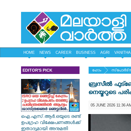
HOME
NEWS
CAREER
BUSINESS
AGRI
VANITHA
EDITOR'S PICK
ഹോം
സ്‌പോര്‍ട്‌
ബ്രസീൽ ഫുട്ബോ
നെയ്മറുടെ പരിക്ക
05 JUNE 2026 11:36 A
ഐ.എസ്.ആർ.ഒയുടെ രണ്ട്
ഉപഗ്രഹ വിക്ഷേപണങ്ങൾക്ക്
ഇതാദ്യമായി അനുമതി