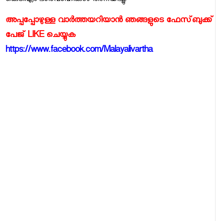
കെടിഎം ഭാരവാഹികള്‍ അറിയിച്ചു.
അപ്പപ്പോഴുള്ള വാര്‍ത്തയറിയാന്‍ ഞങ്ങളുടെ ഫേസ്‌ബുക്ക്‌
പേജ് LIKE ചെയ്യുക
https://www.facebook.com/Malayalivartha