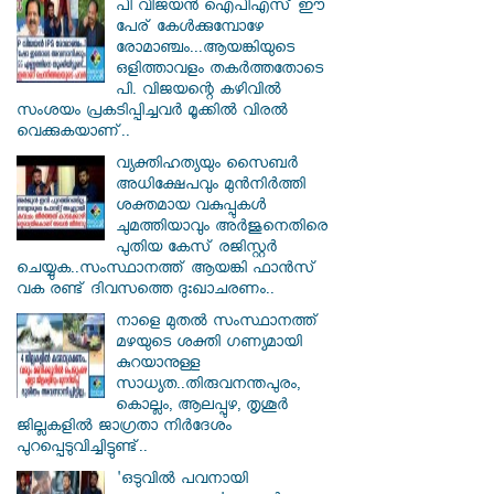
പി വിജയന്‍ ഐപിഎസ് ഈ
പേര് കേൾക്കുമ്പോഴേ
രോമാഞ്ചം...ആയങ്കിയുടെ
ഒളിത്താവളം തകര്‍ത്തതോടെ
പി. വിജയന്റെ കഴിവില്‍
സംശയം പ്രകടിപ്പിച്ചവര്‍ മൂക്കില്‍ വിരല്‍
വെക്കുകയാണ്..
വ്യക്തിഹത്യയും സൈബര്‍
അധിക്ഷേപവും മുന്‍നിര്‍ത്തി
ശക്തമായ വകുപ്പുകള്‍
ചുമത്തിയാവും അർജുനെതിരെ
പുതിയ കേസ് രജിസ്റ്റര്‍
ചെയ്യുക..സംസ്ഥാനത്ത് ആയങ്കി ഫാൻസ്
വക രണ്ട് ദിവസത്തെ ദുഃഖാചരണം..
നാളെ മുതൽ സംസ്ഥാനത്ത്
മഴയുടെ ശക്തി ഗണ്യമായി
കുറയാനുള്ള
സാധ്യത..തിരുവനന്തപുരം,
കൊല്ലം, ആലപ്പുഴ, തൃശൂർ
ജില്ലകളിൽ ജാഗ്രതാ നിർദേശം
പുറപ്പെടുവിച്ചിട്ടുണ്ട്..
'ഒടുവിൽ പവനായി