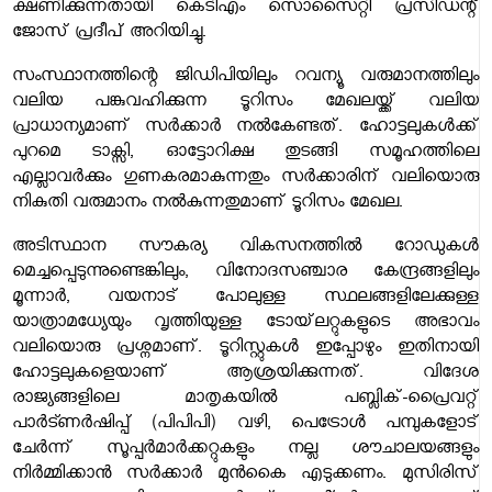
ക്ഷണിക്കുന്നതായി കെടിഎം സൊസൈറ്റി പ്രസിഡന്റ്
ജോസ് പ്രദീപ് അറിയിച്ചു.
സംസ്ഥാനത്തിന്റെ ജിഡിപിയിലും റവന്യൂ വരുമാനത്തിലും
വലിയ പങ്കുവഹിക്കുന്ന ടൂറിസം മേഖലയ്ക്ക് വലിയ
പ്രാധാന്യമാണ് സർക്കാർ നൽകേണ്ടത്. ഹോട്ടലുകൾക്ക്
പുറമെ ടാക്സി, ഓട്ടോറിക്ഷ തുടങ്ങി സമൂഹത്തിലെ
എല്ലാവർക്കും ഗുണകരമാകുന്നതും സർക്കാരിന് വലിയൊരു
നികുതി വരുമാനം നൽകുന്നതുമാണ് ടൂറിസം മേഖല.
അടിസ്ഥാന സൗകര്യ വികസനത്തിൽ റോഡുകൾ
മെച്ചപ്പെടുന്നുണ്ടെങ്കിലും, വിനോദസഞ്ചാര കേന്ദ്രങ്ങളിലും
മൂന്നാർ, വയനാട് പോലുള്ള സ്ഥലങ്ങളിലേക്കുള്ള
യാത്രാമധ്യേയും വൃത്തിയുള്ള ടോയ്‌ലറ്റുകളുടെ അഭാവം
വലിയൊരു പ്രശ്നമാണ്. ടൂറിസ്റ്റുകൾ ഇപ്പോഴും ഇതിനായി
ഹോട്ടലുകളെയാണ് ആശ്രയിക്കുന്നത്. വിദേശ
രാജ്യങ്ങളിലെ മാതൃകയിൽ പബ്ലിക്-പ്രൈവറ്റ്
പാർട്ണർഷിപ്പ് (പിപിപി) വഴി, പെട്രോൾ പമ്പുകളോട്
ചേർന്ന് സൂപ്പർമാർക്കറ്റുകളും നല്ല ശൗചാലയങ്ങളും
നിർമ്മിക്കാൻ സർക്കാർ മുൻകൈ എടുക്കണം. മുസിരിസ്