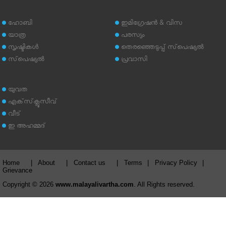
ഹോബി
ഇമിഗ്രേഷന്‍ & വിസ
യാത്ര
പരസ്യം
സൃഷ്ടികള്‍
തെരഞ്ഞെടുപ്പ് സ്‌പെഷ്യല്‍
സ്‌പെഷ്യല്‍
പ്രവാസി
യുവത
എക്‌സ്‌ക്ലൂസീവ്
വീട്
ഇ അഹമ്മദ്‌
Home
|
About
|
Contact us
|
Terms
|
Privacy Policy
|
Grievance
Copyright © 2026
www.malayalivartha.com
. All Rights reserved.