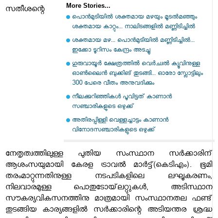
More Stories...
സതീശന്റെ
പൊൻമുടിയിൽ ശക്തമായ മഴയും മൂടൽമഞ്ഞും
ശക്തമായ കാറ്റും... നാലിടങ്ങളിൽ മണ്ണിടിച്ചിൽ
ശക്തമായ മഴ... പൊൻമുടിയിൽ മണ്ണിടിച്ചിൽ...
ഇക്കോ ടൂറിസം കേന്ദ്രം അടച്ചു
ഗുരുവായൂര്‍ ക്ഷേത്രത്തില്‍ വെര്‍ച്വല്‍ ക്യൂവിനുള്ള
ഓണ്‍ലൈന്‍ ബുക്കിങ് തുടങ്ങി... ഓരോ സ്ലോട്ടിലും
300 പേരെ വീതം അനുവദിക്കും
നീലക്കുറിഞ്ഞികൾ പൂവിട്ടത് കാണാൻ
സഞ്ചാരികളുടെ ഒഴുക്ക്
അതിരപ്പിള്ളി വെള്ളച്ചാട്ടം കാണാൻ
വിനോദസഞ്ചാരികളുടെ ഒഴുക്ക്
നേതൃത്വത്തിലുള്ള പുതിയ സംസ്ഥാന സർക്കാരിന്
ആശംസയുമായി കേരള ട്രാവല്‍ മാര്‍ട്ട്(കെടിഎം). ഭൂമി
തരംമാറ്റുന്നതിനുള്ള നടപടികളിലെ ലഘൂകരണം,
നിലവാരമുള്ള പൊതുടോയ്‌ലറ്റുുകള്‍, അടിസ്ഥാന
സൗകര്യവികസനത്തിനു മാത്രമായി സംസ്ഥാനതല ഫണ്ട്
തുടങ്ങിയ കാര്യങ്ങളില്‍ സര്‍ക്കാരിന്റെ അടിയന്തര ശ്രദ്ധ