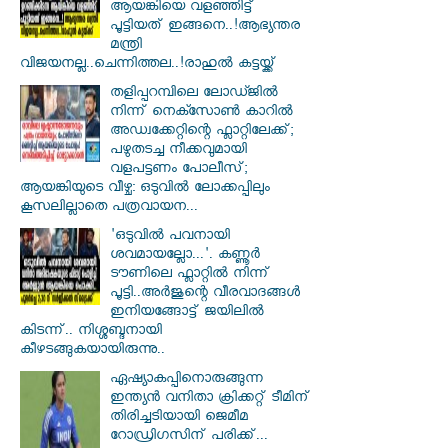
ആയങ്കിയെ വളഞ്ഞിട്ട്
പൂട്ടിയത് ഇങ്ങനെ..!ആഭ്യന്തര
മന്ത്രി
വിജയനല്ല..ചെന്നിത്തല..!രാഹുൽ കട്ടയ്ക്ക്
തളിപ്പറമ്പിലെ ലോഡ്ജിൽ
നിന്ന് നെക്സോൺ കാറിൽ
അഡ്വക്കേറ്റിന്റെ ഫ്ലാറ്റിലേക്ക്;
പഴുതടച്ച നീക്കവുമായി
വളപട്ടണം പോലീസ്;
ആയങ്കിയുടെ വീഴ്ച: ഒടുവിൽ ലോക്കപ്പിലും
കൂസലില്ലാതെ പത്രവായന...
'ഒടുവിൽ പവനായി
ശവമായല്ലോ...'. കണ്ണൂര്‍
ടൗണിലെ ഫ്ലാറ്റിൽ നിന്ന്
പൂട്ടി..അർജുന്റെ വീരവാദങ്ങൾ
ഇനിയങ്ങോട്ട് ജയിലിൽ
കിടന്ന്.. നിശ്ശബ്ദനായി
കീഴടങ്ങുകയായിരുന്നു..
ഏഷ്യാകപ്പിനൊരുങ്ങുന്ന
ഇന്ത്യൻ വനിതാ ക്രിക്കറ്റ് ടീമിന്
തിരിച്ചടിയായി ജെമീമ
റോഡ്രിഗസിന് പരിക്ക്...