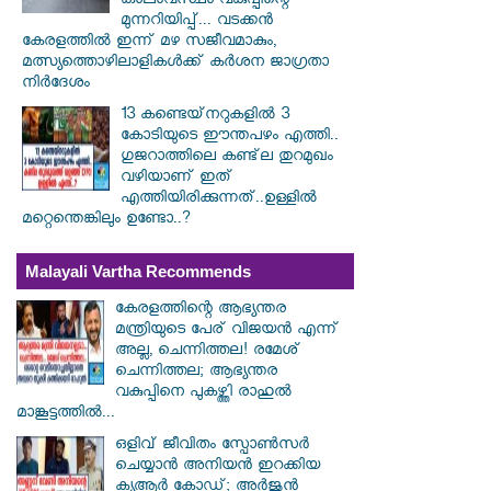
കാലാവസ്ഥാ വകുപ്പിന്റെ
മുന്നറിയിപ്പ്... വടക്കൻ
കേരളത്തിൽ ഇന്ന് മഴ സജീവമാകും,
മത്സ്യത്തൊഴിലാളികൾക്ക് കർശന ജാഗ്രതാ
നിർദേശം
13 കണ്ടെയ്‌നറുകളിൽ 3
കോടിയുടെ ഈന്തപഴം എത്തി..
ഗുജറാത്തിലെ കണ്ട്‌ല തുറമുഖം
വഴിയാണ് ഇത്
എത്തിയിരിക്കുന്നത്..ഉള്ളിൽ
മറ്റെന്തെങ്കിലും ഉണ്ടോ..?
Malayali Vartha Recommends
കേരളത്തിന്റെ ആഭ്യന്തര
മന്ത്രിയുടെ പേര് വിജയൻ എന്ന്
അല്ല, ചെന്നിത്തല! രമേശ്
ചെന്നിത്തല; ആഭ്യന്തര
വകുപ്പിനെ പുകഴ്ത്തി രാഹുൽ
മാങ്കൂട്ടത്തിൽ...
ഒളിവ് ജീവിതം സ്പോൺസർ
ചെയ്യാൻ അനിയൻ ഇറക്കിയ
ക്യൂആർ കോഡ്; അർജുൻ