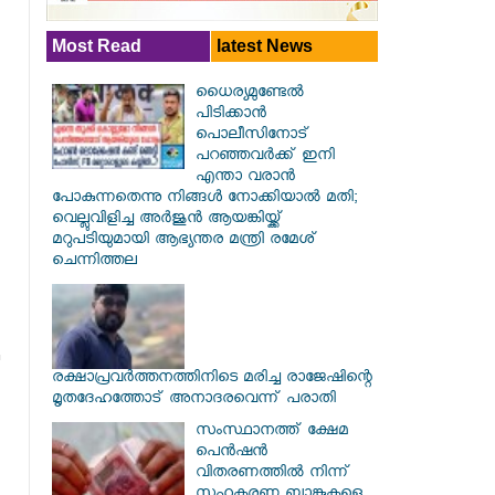
Most Read
latest News
ധൈര്യമുണ്ടേൽ
പിടിക്കാൻ
പൊലീസിനോട്
പറഞ്ഞവർക്ക് ഇനി
എന്താ വരാൻ
പോകുന്നതെന്നു നിങ്ങൾ നോക്കിയാൽ മതി;
വെല്ലുവിളിച്ച അർജുൻ ആയങ്കിയ്ക്ക്
മറുപടിയുമായി ആഭ്യന്തര മന്ത്രി രമേശ്
ചെന്നിത്തല
രക്ഷാപ്രവര്‍ത്തനത്തിനിടെ മരിച്ച രാജേഷിന്റെ
മൃതദേഹത്തോട് അനാദരവെന്ന് പരാതി
സംസ്ഥാനത്ത് ക്ഷേമ
പെൻഷൻ
വിതരണത്തിൽ നിന്ന്