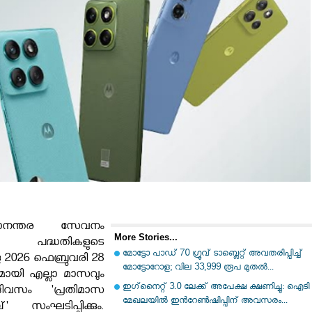
പനാനന്തര സേവനം
More Stories...
നായി പദ്ധതികളുടെ
മോട്ടോ പാഡ് 70 ഗ്രൂവ് ടാബ്ലെറ്റ് അവതരിപ്പിച്ച്
 2026 ഫെബ്രുവരി 28
മോട്ടോറോള; വില 33,999 രൂപ മുതൽ...
മായി എല്ലാ മാസവും
ഇഗ്‌നൈറ്റ് 3.0 ലേക്ക് അപേക്ഷ ക്ഷണിച്ചു: ഐടി
ിവസം 'പ്രതിമാസ
മേഖലയില്‍ ഇന്‍റേണ്‍ഷിപ്പിന് അവസരം...
' സംഘടിപ്പിക്കും.