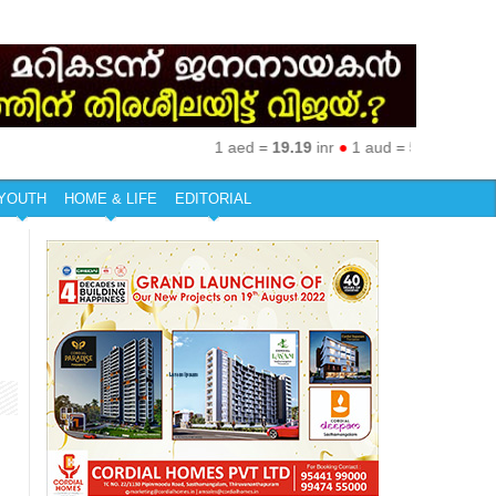
1 aed =
19.19
inr
●
1 aud =
50.27
inr
●
1 eur
YOUTH
HOME & LIFE
EDITORIAL