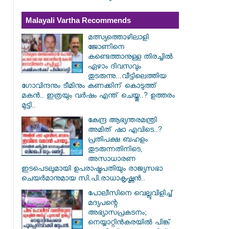
Malayali Vartha Recommends
മത്സ്യത്തൊഴിലാളി
ജോണിനെ
കണ്ടെത്താനുള്ള തിരച്ചിൽ
ഏഴാം ദിവസവും
തുടരുന്നു...വീട്ടിലെത്തിയ
ഗോവിന്ദനും ടീമിനും കണക്കിന് കൊടുത്ത്
മകൻ.. ഇത്രയും വർഷം എന്ത് ചെയ്തു..? ഉത്തരം
മുട്ടി..
കേന്ദ്ര ആഭ്യന്തരമന്ത്രി
അമിത് ഷാ എവിടെ..?
പ്രതിപക്ഷ ബഹളം
തുടരുന്നതിനിടെ,
അസാധാരണ
ഇടപെടലുമായി ഉപരാഷ്ട്രപതിയും രാജ്യസഭാ
ചെയർമാനുമായ സി.പി.രാധാകൃഷ്ണൻ..
പോലീസിനെ വെല്ലുവിളിച്ച്
മദ്യപന്റെ
അഭ്യാസപ്രകടനം;
നെയ്യാറ്റിൻകരയിൽ പിങ്ക്