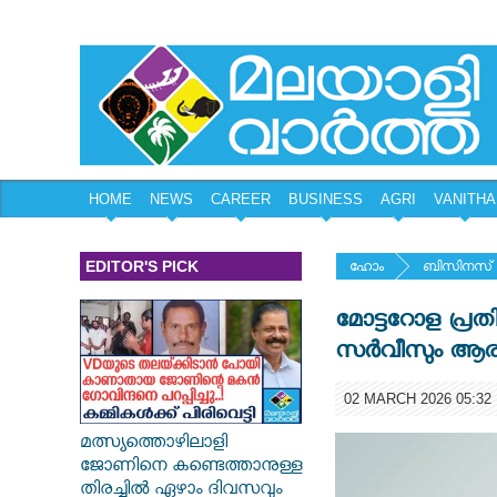
HOME
NEWS
CAREER
BUSINESS
AGRI
VANITHA
EDITOR'S PICK
ഹോം
ബിസിനസ്
മോട്ടറോള പ്ര
സർവീസും ആരംഭിച
02 MARCH 2026 05:32
മത്സ്യത്തൊഴിലാളി
ജോണിനെ കണ്ടെത്താനുള്ള
തിരച്ചിൽ ഏഴാം ദിവസവും