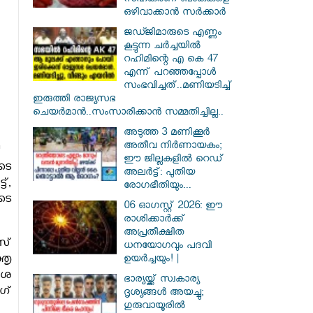
സഹകരണ ബാങ്കുകളെ
ഒഴിവാക്കാൻ സർക്കാർ
ജഡ്ജിമാരുടെ എണ്ണം
കൂട്ടുന്ന ചർച്ചയിൽ
റഹിമിന്റെ എ കെ 47
എന്ന് പറഞ്ഞപ്പോൾ
സംഭവിച്ചത്..മണിയടിച്ച്
ഇരുത്തി രാജ്യസഭ
ചെയർമാൻ..സംസാരിക്കാൻ സമ്മതിച്ചില്ല..
അടുത്ത 3 മണിക്കൂർ
അതീവ നിർണായകം;
ഈ ജില്ലകളിൽ റെഡ്
ടെ
അലർട്ട്: പുതിയ
്,
രോഗഭീതിയും...
ടെ
06 ഓഗസ്റ്റ് 2026: ഈ
രാശിക്കാർക്ക്
അപ്രതീക്ഷിത
സ്
ധനയോഗവും പദവി
്തൃ
ഉയർച്ചയും! |
ാശ
ഭാര്യയ്ക്ക് സ്വകാര്യ
ഗ്
ദൃശ്യങ്ങൾ അയച്ചു;
ഗുരുവായൂരിൽ