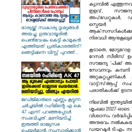
ക്യാമ്പിൽ എത്തുന്
ഇളവ്, സൗജന്യ
അപ്‌ഡേറ്റുകൾ, ഡ
സ്പെയർ പാർ
ഭാര്യയ്ക്ക് സ്വകാര്യ ദൃശ്യങ്ങൾ
ആക്‌സസറികൾക്കും 
അയച്ചു; ഗുരുവായൂരിൽ
നിരവധി ആനുകൂല്യങ്
പെൺവേഷം കെട്ടി കാമുകൻ
എത്തിയത് പ്രതികാരത്തിന്!
കൂടാതെ, മോട്ടറോള സ
ഞെട്ടിക്കുന്ന ട്വിസ്റ്റ് പുറത്ത്...
റേസർ സീരീസ് ഉപ
സൗജന്യ 'പിക്ക് അപ
സേവനവും കമ്പനി അ
അറ്റകുറ്റപ്പണിക
വാട്ട്‌സ്ആപ്പ്
പരാതികൾക്ക് ഉടന
ജഡ്ജിമാരുടെ എണ്ണം കൂട്ടുന്ന
നിലവിൽ ഇന്ത്യയിൽ
ചർച്ചയിൽ റഹിമിന്റെ എ കെ
ശൃംഖല 2027-ഓടെ 1,20
47 എന്ന് പറഞ്ഞപ്പോൾ
വിശ്വാസം വർദ്ധിപ്പ
സംഭവിച്ചത്..മണിയടിച്ച്
അനുഭവം നൽകുകയാണ്
ഇരുത്തി രാജ്യസഭ
ഡയറക്ടർ ടി.എം. 
ചെയർമാൻ..സംസാരിക്കാൻ