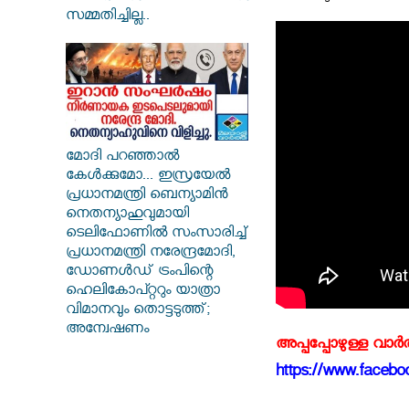
സമ്മതിച്ചില്ല..
മോദി പറഞ്ഞാൽ
കേൾക്കുമോ... ഇസ്രയേൽ
പ്രധാനമന്ത്രി ബെന്യാമിൻ
നെതന്യാഹുവുമായി
ടെലിഫോണിൽ സംസാരിച്ച്
പ്രധാനമന്ത്രി നരേന്ദ്രമോദി,
ഡോണൾഡ് ട്രംപിന്റെ
ഹെലികോപ്റ്ററും യാത്രാ
വിമാനവും തൊട്ടടുത്ത്;
അന്വേഷണം
അപ്പപ്പോഴുള്ള വാര
https://www.faceboo