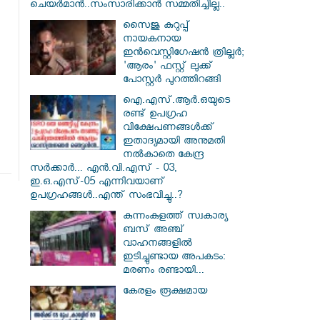
ചെയർമാൻ..സംസാരിക്കാൻ സമ്മതിച്ചില്ല..
സൈജു കുറുപ്പ്
നായകനായ
ഇൻവെസ്റ്റിഗേഷൻ ത്രില്ലർ;
'ആരം' ഫസ്റ്റ് ലുക്ക്
പോസ്റ്റർ പുറത്തിറങ്ങി
ഐ.എസ്.ആർ.ഒയുടെ
രണ്ട് ഉപഗ്രഹ
വിക്ഷേപണങ്ങൾക്ക്
ഇതാദ്യമായി അനുമതി
നൽകാതെ കേന്ദ്ര
സർക്കാർ... എൻ.വി.എസ് - 03,
ഇ.ഒ.എസ്-05 എന്നിവയാണ്
ഉപഗ്രഹങ്ങൾ..എന്ത് സംഭവിച്ചു..?
കുന്നംകുളത്ത് സ്വകാര്യ
ബസ് അഞ്ച്
വാഹനങ്ങളിൽ
ഇടിച്ചുണ്ടായ അപകടം:
മരണം രണ്ടായി...
കേരളം രൂക്ഷമായ