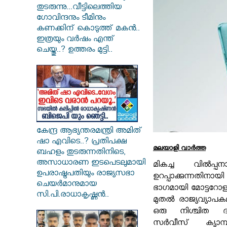
തുടരുന്നു...വീട്ടിലെത്തിയ
ഗോവിന്ദനും ടീമിനും
കണക്കിന് കൊടുത്ത് മകൻ..
ഇത്രയും വർഷം എന്ത്
ചെയ്തു..? ഉത്തരം മുട്ടി..
കേന്ദ്ര ആഭ്യന്തരമന്ത്രി അമിത്
ഷാ എവിടെ..? പ്രതിപക്ഷ
മലയാളി വാര്‍ത്ത
ബഹളം തുടരുന്നതിനിടെ,
അസാധാരണ ഇടപെടലുമായി
മികച്ച വിൽപ്
ഉപരാഷ്ട്രപതിയും രാജ്യസഭാ
ഉറപ്പാക്കുന്നതി
ചെയർമാനുമായ
ഭാഗമായി മോട്ടറോള
സി.പി.രാധാകൃഷ്ണൻ..
മുതൽ രാജ്യവ്യാപക
ഒരു നിശ്ചിത ദ
സർവീസ് ക്യാമ്പ്