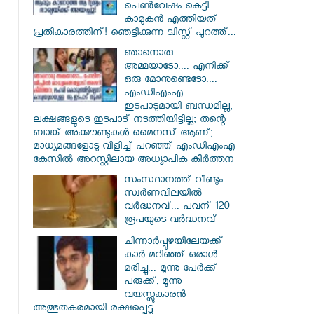
പെൺവേഷം കെട്ടി
കാമുകൻ എത്തിയത്
പ്രതികാരത്തിന്! ഞെട്ടിക്കുന്ന ട്വിസ്റ്റ് പുറത്ത്...
ഞാനൊരു
അമ്മയാടോ.... എനിക്ക്
ഒരു മോനുണ്ടെടോ....
എംഡിഎംഎ
ഇടപാടുമായി ബന്ധമില്ല;
ലക്ഷങ്ങളുടെ ഇടപാട് നടത്തിയിട്ടില്ല; തന്റെ
ബാങ്ക് അക്കൗണ്ടുകൾ മൈനസ് ആണ്;
മാധ്യമങ്ങളോടു വിളിച്ച് പറഞ്ഞ് എംഡിഎംഎ
കേസിൽ അറസ്റ്റിലായ അധ്യാപിക കീർത്തന
സംസ്ഥാനത്ത് വീണ്ടും
സ്വർണവിലയിൽ
വർദ്ധനവ്... പവന് 120
രൂപയുടെ വർദ്ധനവ്
ചിന്നാർപ്പുഴയിലേയക്ക്
കാർ മറിഞ്ഞ് ഒരാൾ
മരിച്ചു... മൂന്നു പേർക്ക്
പരുക്ക്, മൂന്നു
വയസ്സുകാരൻ
അത്ഭുതകരമായി രക്ഷപ്പെട്ടു...