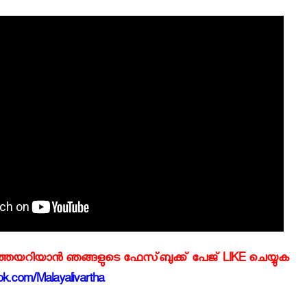
്‍ത്തയറിയാന്‍ ഞങ്ങളുടെ ഫേസ്‌ബുക്ക്‌ പേജ് LIKE ചെയ്യുക
k.com/Malayalivartha