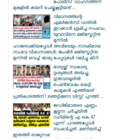
പോലീസ് വാഹനത്തിന്
മുകളിൽ കയറി ചെയ്തുകൂട്ടിയത്...
വിമാനത്തിന്റെ
എമർജൻസി വാതിൽ
തുറക്കാൻ ശ്രമിച്ച സംഭവം;
യുവാവിനെ മജിസ്ട്രേറ്റിനു
മുന്നിൽ
ഹാജരാക്കിയപ്പോൾ അവിടെയും നാടകീമായ
സംഭവ വികാസങ്ങൾ; ജംഷീർ മജിസ്ട്രേറ്റിനു
മുന്നിൽ വെച്ച് ജാമ്യ പേപ്പറുകൾ വലിച്ചു കീറി
ഭാര്യയ്ക്ക് സ്വകാര്യ
ദൃശ്യങ്ങൾ അയച്ചു;
ഗുരുവായൂരിൽ
പെൺവേഷം കെട്ടി
കാമുകൻ എത്തിയത്
പ്രതികാരത്തിന്! ഞെട്ടിക്കുന്ന ട്വിസ്റ്റ് പുറത്ത്...
ജഡ്ജിമാരുടെ എണ്ണം
കൂട്ടുന്ന ചർച്ചയിൽ
റഹിമിന്റെ എ കെ 47
എന്ന് പറഞ്ഞപ്പോൾ
സംഭവിച്ചത്..മണിയടിച്ച്
ഇരുത്തി രാജ്യസഭ