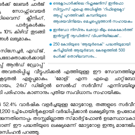
ടെക്നോപാര്‍ക്കിലെ റിഫ്ലക്ഷന്‍സ് ഇന്‍ഫോ
നവർക്ക് ലേബർ ചാർജ്
സിസ്റ്റംസ് എഐ അധിഷ്ഠിത 'റിഫ്ളെക്ടോ'
 സോഫ്റ്റ്‌വെയർ
ആപ്പ് പുറത്തിറക്കി: കമ്പനിയുടെ
ിവൈസ് ക്ലീനിംഗ്,
ആശയവിനിമയം മെച്ചപ്പെടുത്താന്‍ സഹായകം
ട്ടുകൾക്കും
ഇൻഡോ നിസിനും ഛോട്ടാ ഭീമും കൈകോർത്ത്
10% കിഴിവ് തുടങ്ങി
ഇൻസ്റ്റന്റ് നൂഡിൽസ് വിപണിയിലേക്ക്...
ങൾ ലഭ്യമാകും.
250 കോടിയുടെ 'ആയുർടെക്' പദ്ധതിയുമായി
കുറിച്ചിയിൽ ആയുർവേദ; കേരളത്തിൽ 500
ിഗ്നേച്ചർ, എഡ്‌ജ്‌,
പേർക്ക് തൊഴിലവസരം...
ഭോക്താക്കൾക്കായി
്പ് ആൻഡ് ഡ്രോപ്പ്'
വതരിപ്പിച്ചു. വീട്ടുപടിക്കൽ എത്തിയുള്ള ഈ സേവനത്തിലൂ
ൾ കൂടുതൽ എളുപ്പമാകും. 'മോളി' എന്ന എഐ ചാറ്റ്‌ബോട്ട
 സഹായം, 24x7 ഡിജിറ്റൽ സെൽഫ് സർവീസ് എന്നിവയിലൂ
ടി പരിഹാരം കാണാനും പുതിയ സംവിധാനം സഹായിക്കും.
 52.4% വാർഷിക വളർച്ചയുള്ള മോട്ടറോള, തങ്ങളുടെ സർവീ
0 ടച്ച്‌പോയിന്റുകളായി വർദ്ധിപ്പിക്കാൻ ലക്ഷ്യമിടുന്നു. ഉപഭോക
ിക്കുന്നതിനൊപ്പം തടസ്സമില്ലാത്ത സ്‌മാർട്ട്‌ഫോൺ ഉടമസ്ഥാവക
 ഈ പദ്ധതിയുടെ ലക്ഷ്യമെന്ന് മോട്ടറോള ഇന്ത്യ മാനേജിം
നരസിംഹൻ പറഞ്ഞു.