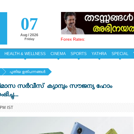
07
Aug / 2026
Forex Rates:
Friday
HEALTH & WELLNESS
CINEMA
SPORTS
YATHRA
SPECIAL
പുതിയ ഉത്പന്നങ്ങള്‍
തിമാസ സർവീസ് ക്യാമ്പും സൗജന്യ ഹോം
്ചു...
 PM IST