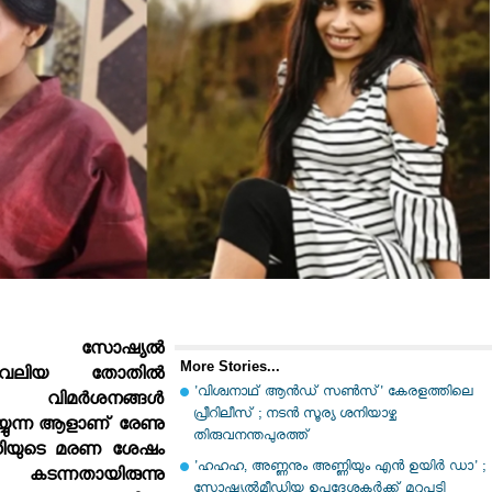
ത് സോഷ്യല്‍
More Stories...
 വലിയ തോതില്‍
'വിശ്വനാഥ് ആന്‍ഡ് സണ്‍സ്' കേരളത്തിലെ
ം വിമര്‍ശനങ്ങള്‍
പ്രീറിലീസ് ; നടന്‍ സൂര്യ ശനിയാഴ്ച
െയ്യുന്ന ആളാണ് രേണു
തിരുവനന്തപുരത്ത്
ുധിയുടെ മരണ ശേഷം
'ഹഹഹ, അണ്ണനും അണ്ണിയും എന്‍ ഉയിര്‍ ഡാ' ;
 കടന്നതായിരുന്നു
സോഷ്യല്‍മീഡിയ ഉപദേശകര്‍ക്ക് മറുപടി