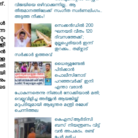
്.
വിജയിയെ ഒഴിവാക്കുന്നില്ല.. ആ
തീരുമാനത്തിലേക്ക് സംഗീത സ്വർണലിംഗം..
അടുത്ത നീക്കം!
്‍
സെക്കൻഡിൽ 200
്ന
ഘനയടി വീതം 120
ദിവസത്തേക്ക്;
ും
മുല്ലപ്പെരിയാർ ഇന്ന്
ളി
തുറക്കും.. തമിഴ്നാട്
്‍
സർക്കാർ ഉത്തരവ്
ള്ള
ധൈര്യമുണ്ടേൽ
തി
പിടിക്കാൻ
യി
പൊലീസിനോട്
ും
പറഞ്ഞവർക്ക് ഇനി
എന്താ വരാൻ
ിടെ
പോകുന്നതെന്നു നിങ്ങൾ നോക്കിയാൽ മതി;
വെല്ലുവിളിച്ച അർജുൻ ആയങ്കിയ്ക്ക്
മറുപടിയുമായി ആഭ്യന്തര മന്ത്രി രമേശ്
ചെന്നിത്തല
കെഎസ്ആര്‍ടിസി
ബസ് നിയന്ത്രണം വിട്ട്
വൻ അപകടം. രണ്ട്
പേർ മരിച്ചു.