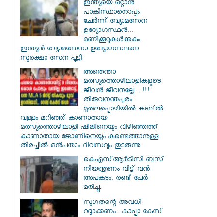
ഇന്ത്യയെ ഒറ്റാൻ
പാകിസ്ഥാനൊപ്പം
ചേർന്ന് വ്യോമസേന
ഉദ്യോ​ഗസ്ഥൻ...
മണിക്കൂറുകൾക്കകം
ഇന്ത്യൻ വ്യോമസേനാ ഉദ്യോഗസ്ഥനെ
സുരക്ഷാ സേന പൂട്ടി
അതെന്താ
മത്സ്യത്തൊഴിലാളികളുടെ
ജീവൻ ജീവനല്ലേ....!!!
തിരുവനന്തപുരം
മുതലപ്പൊഴിയില്‍ കടലില്‍
വള്ളം മറിഞ്ഞ് കാണാതായ
മത്സ്യത്തൊഴിലാളി ഷിജിനെയും വിഴിഞ്ഞത്ത്
കാണാതായ ജോണിനെയും കണ്ടെത്താനുള്ള
തിരച്ചില്‍ ഒന്‍പതാം ദിവസവും തുടരുന്നു.
കെഎസ്ആര്‍ടിസി ബസ്
നിയന്ത്രണം വിട്ട് വൻ
അപകടം. രണ്ട് പേർ
മരിച്ചു.
സു​ഗതന്റെ അവധി
റദ്ദാക്കണം...കാപ്പാ കേസ്