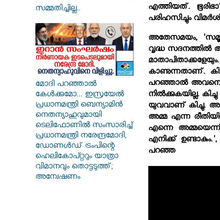
എത്തിയത്. ഭൂരിഭാ
സമ്മതിച്ചില്ല..
പരിഹസിച്ചും വിമര്‍ശ
അതേസമയം, 'സമൂഹ?
വൃദ്ധ സദനത്തില്‍ 
മാതാപിതാക്കളേയും
കാണുന്നതാണ്. കിച്
പറഞ്ഞാല്‍ അവനെ ഞാ
മോദി പറഞ്ഞാൽ
നില്‍ക്കുകയില്ല. ക
കേൾക്കുമോ... ഇസ്രയേൽ
പ്രധാനമന്ത്രി ബെന്യാമിൻ
യുവവാണ് കിച്ചു. അ
നെതന്യാഹുവുമായി
അമ്മ എന്ന രീതിയില്
ടെലിഫോണിൽ സംസാരിച്ച്
എന്നെ അമ്മയെന്ന
പ്രധാനമന്ത്രി നരേന്ദ്രമോദി,
എനിക്ക് ഉണ്ടാകും.'
ഡോണൾഡ് ട്രംപിന്റെ
പറഞ്ഞ
ഹെലികോപ്റ്ററും യാത്രാ
വിമാനവും തൊട്ടടുത്ത്;
അന്വേഷണം