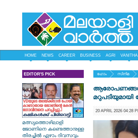
HOME
NEWS
CAREER
BUSINESS
AGRI
VANITHA
EDITOR'S PICK
ഹോം
സിനിമ
ആരോപണങ്ങള്‍ക്ക
മറുപടിയുമായി
20 APRIL 2026 04:28 
മത്സ്യത്തൊഴിലാളി
ജോണിനെ കണ്ടെത്താനുള്ള
തിരച്ചിൽ ഏഴാം ദിവസവും