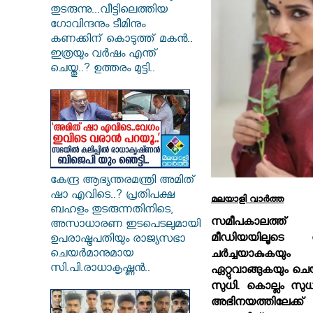
തുടരുന്നു...വീട്ടിലെത്തിയ
ഗോവിന്ദനും ടീമിനും
കണക്കിന് കൊടുത്ത് മകൻ..
ഇത്രയും വർഷം എന്ത്
ചെയ്തു..? ഉത്തരം മുട്ടി..
കേന്ദ്ര ആഭ്യന്തരമന്ത്രി അമിത്
ഷാ എവിടെ..? പ്രതിപക്ഷ
മലയാളി വാര്‍ത്ത
ബഹളം തുടരുന്നതിനിടെ,
സമീപകാലത്
അസാധാരണ ഇടപെടലുമായി
മീഡിയയിലൂടെ
ഉപരാഷ്ട്രപതിയും രാജ്യസഭാ
ചെയർമാനുമായ
ചര്‍ച്ചയാകുകയു
സി.പി.രാധാകൃഷ്ണൻ..
ഏറ്റുവാങ്ങുകയും ച
സുധി. കൊല്ലം സ
അഭിനയത്തിലേക്ക്