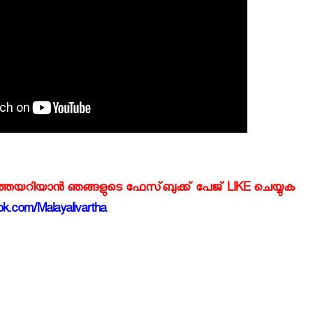
്‍ത്തയറിയാന്‍ ഞങ്ങളുടെ ഫേസ്‌ബുക്ക്‌ പേജ് LIKE ചെയ്യുക
k.com/Malayalivartha