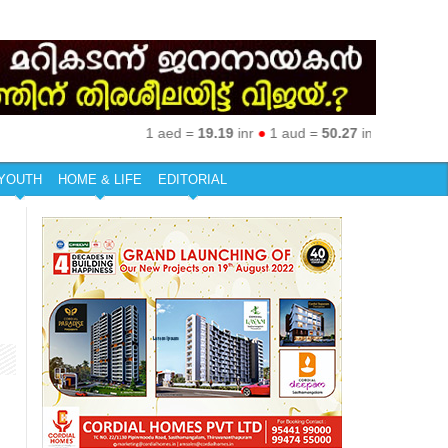
1 aed =
19.19
inr
●
1 aud =
50.27
inr
●
1 eur =
79.92
YOUTH
HOME & LIFE
EDITORIAL