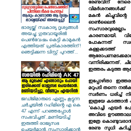
രേണുവിന് നേരെ
വിമര്‍ശനങ്ങള്‍ക്
മകന്‍ കിച്ചുവിന്റെ 
ഓണ്‍ലൈന്‍ മ
ഭാര്യയ്ക്ക് സ്വകാര്യ ദൃശ്യങ്ങൾ
സംസാരവുമെല്ലാം വ
അയച്ചു; ഗുരുവായൂരിൽ
കാരണമായി. വിദ
പെൺവേഷം കെട്ടി കാമുകൻ
പോകുന്നത് സ്വ
എത്തിയത് പ്രതികാരത്തിന്!
കള്ളക്കടത്ത് 
ഞെട്ടിക്കുന്ന ട്വിസ്റ്റ് പുറത്ത്...
ആരോപണമടക്കമ
വന്നിരിക്കുന്നത്. 
ഇത്തരം കടുത്ത ആരോ
ഇപ്പോഴിതാ ഇത്തരം 
മറുപടി തന്നെ നല്‍
സ്വര്‍ണം ധരിച്ച് ന
ജഡ്ജിമാരുടെ എണ്ണം കൂട്ടുന്ന
ഇത്രയേ കടത്താന്‍ പറ
ചർച്ചയിൽ റഹിമിന്റെ എ കെ
'കൊച്ചി എയര്‍ പോ
47 എന്ന് പറഞ്ഞപ്പോൾ
അവിടെ ഊഞ്ഞാലാടാന്
സംഭവിച്ചത്..മണിയടിച്ച്
ഇത്രേ കൊണ്ടുവരാന്‍
ഇരുത്തി രാജ്യസഭ
രേണു സുധി കുറിച്ച
ചെയർമാൻ..സംസാരിക്കാൻ