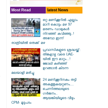
Most Read
latest News
ഒറ്റ മണിക്കൂറിൽ എല്ലാം
മാറി കൊടും മഴ 97
മരണം ഡാമുകൾ
നിറഞ്ഞ് കവിഞ്ഞു..!
അമ്പോ ഇന്ന്
രാത്രിയിൽ തെക്ക് മഴ
പ്രവാസികളുടെ ശ്രദ്ധയ്ക്ക്:
തിങ്കളാഴ്ച വരെ UAE-
യിൽ ഈ മാറ്റം...!
ജോലി കഴിഞ്ഞ്
ഉറങ്ങാൻ കിടന്ന
മലയാളി മരിച്ചു
24 മണിക്കൂറിനകം തട്ടി
അകത്തുകയറ്റണം....
ചെന്നിത്തലയുടെ
ഗർജനം..
ആയങ്കിയിലൂടെ വീഴും
CPM- മൂടുപടം