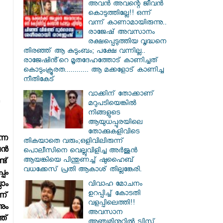
അവൻ അവന്റെ ജീവൻ
കൊടുത്തില്ലേ!! ഒന്ന്
വന്ന് കാണാമായിരുന്നു..
രാജേഷ് അവസാനം
രക്ഷപ്പെടുത്തിയ വൃദ്ധനെ
തിരഞ്ഞ് ആ കുടുംബം; പക്ഷേ വന്നില്ല..
രാജേഷിൻ്റെ മൃതദേഹത്തോട് കാണിച്ചത്
കൊടുംക്രൂരത............ ആ മക്കളോട് കാണിച്ച
നീതികേട്
വാക്കിന് തോക്കാണ്
മറുപടിയെങ്കിൽ
നിങ്ങളുടെ
ആയുധപ്പുരയിലെ
തോക്കുകളിവിടെ
്ന
തികയാതെ വരും;ഒളിവിലിരുന്ന്
്‍
പൊലീസിനെ വെല്ലുവിളിച്ച അർജുൻ
ആയങ്കിയെ പിന്തുണച്ച് ഷുഹൈബ്
്ട്
വധക്കേസ് പ്രതി ആകാശ് തില്ലങ്കേരി.
്പം
വിവാഹ മോചനം
ാം
ഉറപ്പിച്ച് കോടതി
ന്
വളപ്പിലെത്തി!!
നും
അവസാന
ത്
അഞ്ചുമിനുറ്റിൽ ട്വിസ്റ്റ്..