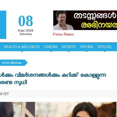
08
Aug / 2026
Forex Rates:
Saturday
HEALTH & WELLNESS
CINEMA
SPORTS
YATHRA
SPECIAL
താരവിശേഷം
ും വിമര്‍ശനങ്ങള്‍ക്കും കുറിക്ക് കൊള്ളുന്ന
 രേണു സുധി
PM IST