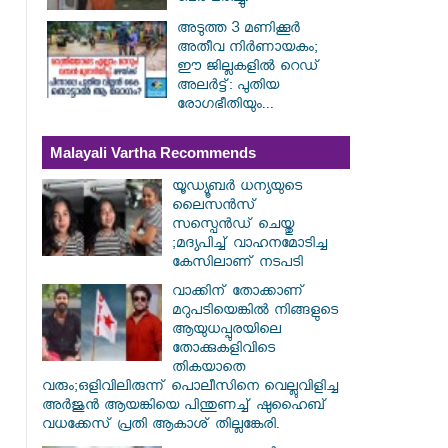
അടുത്ത 3 മണിക്കൂർ
അതീവ നിർണായകം;
ഈ ജില്ലകളിൽ റെഡ്
അലർട്ട്: പുതിയ
രോഗഭീതിയും...
Malayali Vartha Recommends
യൂഡ്യൂബർ ധന്യയുടെ
ലൈസൻസ്
സസ്പെൻഡ് ചെയ്തു
;മദ്യപിച്ച് വാഹനമോടിച്ച
കേസിലാണ് നടപടി
വാക്കിന് തോക്കാണ്
മറുപടിയെങ്കിൽ നിങ്ങളുടെ
ആയുധപ്പുരയിലെ
തോക്കുകളിവിടെ
തികയാതെ
വരും;ഒളിവിലിരുന്ന് പൊലീസിനെ വെല്ലുവിളിച്ച
അർജുൻ ആയങ്കിയെ പിന്തുണച്ച് ഷുഹൈബ്
വധക്കേസ് പ്രതി ആകാശ് തില്ലങ്കേരി.