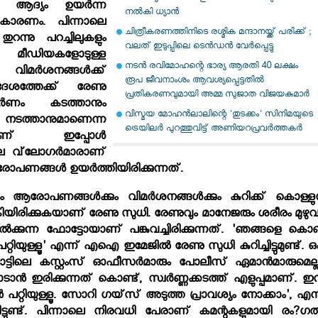
 ആദ്യം ഉയര്‍ന്ന
നല്‍കി ധ്യാന്‍
ക് കാരണം. പിന്നാലെ
ചിത്രീകരണത്തിനിടെ രശ്മിക മന്ദാനയ്ക്ക് പരിക്ക് ;
തുറന്നു പറച്ചിലുകളും
വലത് ഇടുപ്പിലെ ടെന്‍ഡന്‍ വേര്‍പ്പെട്ടു
ീഡിയകളോടുള്ള
നടന്‍ രവിമോഹന്റെ ഭാര്യ ആരതി 40 ലക്ഷം
ിമര്‍ശനങ്ങള്‍ക്ക്
രൂപ ജീവനാംശം ആവശ്യപ്പെട്ടതില്‍
േശത്തേക്ക് രേണു
പ്രതികരണവുമായി അമ്മ സുജാത വിജയകുമാര്‍
ര്‍ണം കടത്താനും
വിസ്മയ മോഹന്‍ലാലിന്റെ 'തുടക്കം' സിനിമയുടെ
നടത്താനുമാണെന്ന
ട്രെയിലര്‍ പുറത്തുവിട്ട് അണിയറപ്രവര്‍ത്തകര്‍
ാണ് ഇപ്പോള്‍
ചില വ്‌ലോഗര്‍മാരാണ്
പണങ്ങള്‍ ഉയര്‍ത്തിയിരിക്കുന്നത്.
ആരോപണങ്ങള്‍ക്കും വിമര്‍ശനങ്ങള്‍ക്കും കുറിക്ക് കൊള്ളുന
കിയിരിക്കുകയാണ് രേണു സുധി. രേണുവും മാനേജരും ശരീരം മുഴുവന
ില്‍ക്കുന്ന ഫോട്ടോയാണ് പങ്കുവച്ചിരിക്കുന്നത്. 'ഞങ്ങളെ കൊണ
്റിയുള്ളൂ' എന്ന് എഐ ഇമേജില്‍ രേണു സുധി കുറിച്ചിട്ടുമുണ്ട്. ഒപ
ട്ടിലെ കസ്റ്റംസ് ഓഫീസര്‍മാരും പോലീസ് ഏമാന്‍മാരുമെല്ല
‍ ഇരിക്കുന്നത് കൊണ്ട്, സ്വര്‍ണ്ണക്കടത്ത് എളുപ്പമാണ്. ഇന്
 പറ്റിയുള്ളൂ. സോറി ഗയ്‌സ് അടുത്ത പ്രാവശ്യം നോക്കാം', എന്
ിട്ടുണ്ട്. പിന്നാലെ നിരവധി പേരാണ് കമന്റുകളുമായി രം?ഗത്