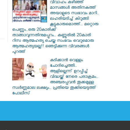
വിവാഹം കഴിഞ്ഞ്
മാസങ്ങൾ അതിനകത്ത്
അയാളുടെ സ്വഭാവം മാറി..
ലഹരിയടിച്ച് കിറുങ്ങി
കൂട്ടുകാരുമൊത്ത്.. മറ്റൊരു
പെണ്ണും..ഒരു 20കാരിക്ക്
താങ്ങാവുന്നതിനുമപ്പുറം.. കണ്ണൂരിൽ 20കാരി
റിസ ആത്മഹത്യ ചെയ്ത സംഭവം വെറുമൊരു
ആത്മഹത്യയല്ല!! ഞെട്ടിക്കുന്ന വിവരങ്ങൾ
പുറത്ത്
കുടിക്കാൻ വെള്ളം
ചോദിച്ചെത്തി..
ആളില്ലെന്ന് ഉറപ്പിച്ച്
വിദ്ധയ്ക്ക് നേരെ പരാക്രമം..
അഞ്ചരപ്പവൻ തൂക്കമുള്ള
സ്വർണ്ണമാല ലക്ഷ്യം.. പ്രതിയെ തൂക്കിയെടുത്ത്
പോലീസ്