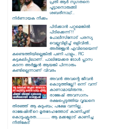
പ്രതി ആർ സു​ഗതനെ
പൂട്ടാനൊരുങ്ങി
ശബരീനാഥ്..
നിർണായക നീക്കം
പിടിക്കാൻ പറ്റുമെങ്കിൽ
പിടിക്കെന്ന്!!
പോലീസിനോട് പരസ്യ
വെല്ലുവിളിച്ച് ഒളിവിൽ..
അർജ്ജുൻ എവിടെയെന്ന്
കണ്ടെത്തിയില്ലെങ്കിൽ പണി പാളും.. RC
കട്ടകലിപ്പിലാണ്. പാലിയേക്കര ടോൾ പ്ലാസ
കടന്ന അർജുൻ ആയങ്കി പിന്നാരും
കണ്ടില്ലെന്നാണ് വിവരം
അവൻ അവന്റെ ജീവൻ
കൊടുത്തില്ലേ!! ഒന്ന് വന്ന്
കാണാമായിരുന്നു..
രാജേഷ് അവസാനം
രക്ഷപ്പെടുത്തിയ വൃദ്ധനെ
തിരഞ്ഞ് ആ കുടുംബം; പക്ഷേ വന്നില്ല..
രാജേഷിൻ്റെ മൃതദേഹത്തോട് കാണിച്ചത്
കൊടുംക്രൂരത............ ആ മക്കളോട് കാണിച്ച
നീതികേട്