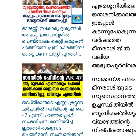
ഏഴരശ്ശനിയ
ജന്മശനിക്കാലത
ഇപ്പോൾ
ഭാര്യയ്ക്ക് സ്വകാര്യ ദൃശ്യങ്ങൾ
കടന്നുപോകുന്
അയച്ചു; ഗുരുവായൂരിൽ
വർഷത്തെ
പെൺവേഷം കെട്ടി കാമുകൻ
മീനരാശിയിൽ 
എത്തിയത് പ്രതികാരത്തിന്!
ഞെട്ടിക്കുന്ന ട്വിസ്റ്റ് പുറത്ത്...
വലിയ ആ
അഭൂതപൂർവ്വമായ 
സാമാന്യ ഫലം 
മീനരാശി
സുഖസ്ഥാനത്ത
ജഡ്ജിമാരുടെ എണ്ണം കൂട്ടുന്ന
ഉച്ചസ്ഥിതിയ
ചർച്ചയിൽ റഹിമിന്റെ എ കെ
ബുദ്ധിശക്തിയും
47 എന്ന് പറഞ്ഞപ്പോൾ
വ്യാഴത്തിന്
സംഭവിച്ചത്..മണിയടിച്ച്
ഇരുത്തി രാജ്യസഭ
നിഷ്പ്രഭമാക്ക
ചെയർമാൻ..സംസാരിക്കാൻ