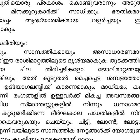
പുതിയൊരു പ്രകാശം കൊണ്ടുവരാനും അടുത
ം മീനക്കൂറുകാർക്ക് സാധിക്കും. ഭൗതികമ
ൊപ്പം ആദ്ധ്യാത്മികമായ വളർച്ചയും
ാകും.
ഥിതിയും:
യും സാമ്പത്തികമായും അസാധാരണമ
 രാശിമാറ്റത്തിലൂടെ ദൃശ്യമാകുക. തുടക്കത്ത
മായ ചില തിരിച്ചടികളോ ജോലിമാറ്റങ്ങ
ങ്കിലും, അത് കൂടുതൽ മെച്ചപ്പെട്ട ശമ്പളത്തോ
ഉദ്യോഗലബ്ധിക്ക് കാരണമാകും. മാധ്യമം, ക
നീ രംഗങ്ങളിൽ ഉള്ളവർക്ക് മികച്ച അവസരങ്
വിവിധ സ്രോതസ്സുകളിൽ നിന്നും ധനാഗമ
കുടുങ്ങിക്കിടന്ന ദീർഘകാല പദ്ധതികളിൽ നിന്
ൈവരുകയും ചെയ്യും. ചിട്ടി, ലോൺ, ലോട്ടറ
്നിവയിലൂടെ സാമ്പത്തിക നേട്ടങ്ങൾക്ക് യോഗമുണ്ട
ും കൃഷിയും ലാഭകരമായി മാറും.