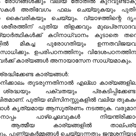
ും രോഗങ്ങൾക്കും വലിയ തോതിൽ കുറവുണ്ടാകു
ത്സകൾ അതിവേഗം ഫലം ചെയ്യുകയും പുത
കൈവരികയും ചെയ്യും. വ്യാഴത്തിന്റെ ദൃഷ്
ശരീരത്തിന് പുതിയ തിളക്കവും മുഖപ്രസാദവ
്യാർത്ഥികൾക്ക് കഠിനാധ്വാനം കൂടാതെ തന്
ങളിൽ മികച്ച പുരോഗതിയും ഉന്നതവിജയവ
ാധിക്കും. ഉപരിപഠനത്തിനും വിദേശപഠനത്തിന
നവർക്ക് കാര്യങ്ങൾ അനായാസേന സാധ്യമാകും.
രദ്ധിക്കേണ്ട കാര്യങ്ങൾ:
നിക്കാലം തുടരുന്നതിനാൽ എല്ലാ കാര്യങ്ങളില
രദ്ധയും പക്വതയും പ്രകടിപ്പിക്കേണ്ട
ഷിതമാണ്. പുതിയ ബിസിനസ്സുകളിൽ വലിയ തുക
്പോൾ കൃത്യമായ ആസൂത്രണം നടത്തുക. വരുമാ
്നതിനൊപ്പം പാഴ്ച്ചെലവുകൾ നിയന്ത്രിക്ക
ണം. ആത്മീയ കാര്യങ്ങളിൽ താല്പര്
ന്നതും, പുണ്യകർമ്മങ്ങൾ ചെയ്യുന്നതും ജന്മശനിയു