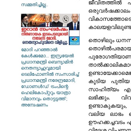
ജീവിതത്തിൽ 
സമ്മതിച്ചില്ല..
ഒരുവർഷക്കാല
വികാസത്തോട
കാലയളവിലുണ്ട
തൊഴിലും ധനസ്
തൊഴിൽപരമാ
മോദി പറഞ്ഞാൽ
പുരോഗതിയാണ് ഈ
കേൾക്കുമോ... ഇസ്രയേൽ
പ്രധാനമന്ത്രി ബെന്യാമിൻ
താൽക്കാലിക
നെതന്യാഹുവുമായി
ഉണ്ടായേക്കാമെ
ടെലിഫോണിൽ സംസാരിച്ച്
കൂടിയ പുതിയ 
പ്രധാനമന്ത്രി നരേന്ദ്രമോദി,
ഡോണൾഡ് ട്രംപിന്റെ
സാഹിത്യം എന്
ഹെലികോപ്റ്ററും യാത്രാ
ലഭിക്കും. 
വിമാനവും തൊട്ടടുത്ത്;
ഉണ്ടാകുകയും, 
അന്വേഷണം
വലിയ ലാഭം ക
ഊഹക്കച്ചവടം എന
വിദേശ വിപണനവ