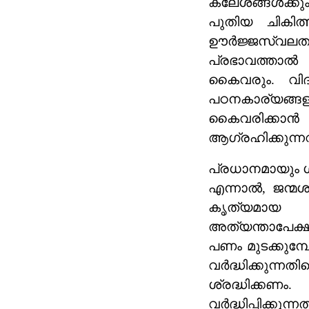
ക്ലേശങ്ങൾക്ക
പുതിയ ചികി
ഊർജ്ജസ്വലത 
പ്രഭാവത്താൽ 
കൈവരും. വിദ
പഠനകാര്യങ്
കൈവരിക്കാൻ സ
ആഗ്രഹിക്കുന്
പ്രധാനമായും ശ്
എന്നാൽ, ജന്മശ
കൃത്യമായ ശ്
അത്യന്താപേക്
പണം മുടക്കുമ
വർദ്ധിക്കുന
ശ്രദ്ധിക്ക
വർദ്ധിപ്പിക്കു