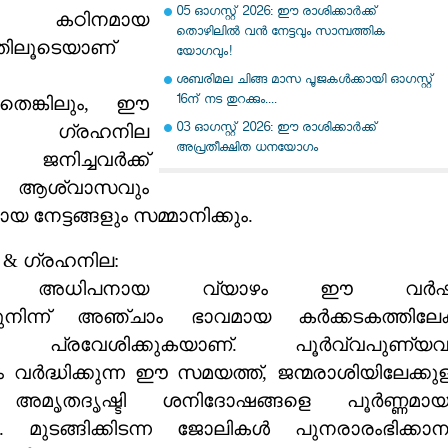
05 ഓഗസ്റ്റ് 2026: ഈ രാശിക്കാർക്ക്
ിലെ കഠിനമായ
തൊഴിലിൽ വൻ നേട്ടവും സാമ്പത്തിക
്തിലൂടെയാണ്
യോഗവും!
ശബരിമല ചിങ്ങ മാസ പൂജകൾക്കായി ഓഗസ്റ്റ്
16ന് നട തുറക്കും....
നതെങ്കിലും, ഈ
03 ഓഗസ്റ്റ് 2026: ഈ രാശിക്കാർക്ക്
 ഗ്രഹനില
അപ്രതീക്ഷിത ധനയോഗം
ജനിച്ചവർക്ക്
ശ്വാസവും
നേട്ടങ്ങളും സമ്മാനിക്കും.
& ഗ്രഹനില:
യുടെ അധിപനായ വ്യാഴം ഈ വർഷ
ുനിന്ന് അഞ്ചാം ഭാവമായ കർക്കടകത്തിലേക്
ിൽ പ്രവേശിക്കുകയാണ്. പൂർവ്വപുണ്യവ
 വർദ്ധിക്കുന്ന ഈ സമയത്ത്, ജന്മരാശിയിലേക്കുള
റെ അമൃതദൃഷ്ടി ശനിദോഷങ്ങളെ പൂർണ്ണമായ
ും. മുടങ്ങിക്കിടന്ന ജോലികൾ പുനരാരംഭിക്കാന