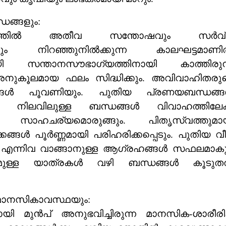
ധങ്ങളും:
വിതത്തിൽ അതീവ സന്തോഷവും സർവ്
ും നിറഞ്ഞുനിൽക്കുന്ന കാലഘട്ടമാണിത
യി സന്താനസൗഭാഗ്യത്തിനായി കാത്തിരുന
 അനുകൂലമായ ഫലം സിദ്ധിക്കും. അവിവാഹിതരു
നങ്ങൾ പൂവണിയും. പുതിയ പ്രണയബന്ധങ്
ും, നിലവിലുള്ള ബന്ധങ്ങൾ വിവാഹത്തിലേക്
നും സാഹചര്യമൊരുങ്ങും. പിതൃസ്വത്തുമാ
ക്കങ്ങൾ പൂർണ്ണമായി പരിഹരിക്കപ്പെടും. പുതിയ വീട
 എന്നിവ വാങ്ങാനുള്ള ആഗ്രഹങ്ങൾ സഫലമാകു
മുള്ള യാത്രകൾ വഴി ബന്ധങ്ങൾ കൂടു
ാനസികാവസ്ഥയും:
ി മുൻപ് അനുഭവിച്ചിരുന്ന മാനസിക-ശാരീര