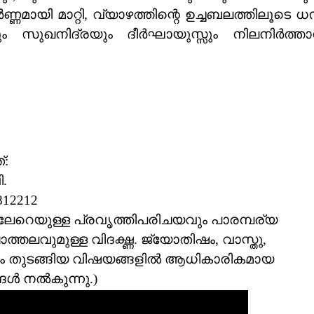
ണമായി മാറ്റി, വ്യാഴത്തിന്റെ ഉച്ചബലത്തിലൂടെ ധ
ം സുഖനിദ്രയും ദീർഘായുസ്സും നിലനിർത്ത
്:
.
812212
ണ്ടിലേറെയുള്ള പ്രവൃത്തിപരിചയവും പാരമ്പര്യ
്തലവുമുള്ള വിദഗ്ദ്ധ. ജ്യോതിഷം, വാസ്തു,
രം തുടങ്ങിയ വിഷയങ്ങളിൽ ആധികാരികമായ
ങ്ങൾ നൽകുന്നു.)