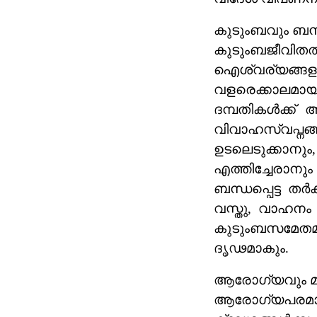
കുടുംബവും ബന്
കുടുംബജീ
ഐശ്വര്യങ്ങള
വളരെക്കാലമാ
ദമ്പതികൾക്ക്
വിവാഹസ്വപ്
ഉടലെടുക്കാന
എത്തിച്ചേരാ
ബന്ധപ്പെട്ട തർ
വസ്തു, വാഹനം
കുടുംബസമേത
ദൃഢമാകും.
ആരോഗ്യവും മ
ആരോഗ്യപരമായ