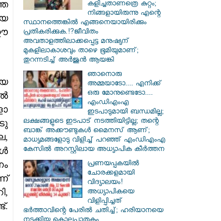
്ത
കളിച്ചതാണത്രെ കുറ്റം;
നിങ്ങളായിരുന്നു എന്റെ
ായ
സ്ഥാനത്തെങ്കിൽ എങ്ങനെയായിരിക്കും
 ഈ
പ്രതികരിക്കുക.!?ജീവിതം
അവതാളത്തിലാക്കപ്പെട്ട മനുഷ്യന്
മുകളിലാകാശവും താഴെ ഭൂമിയുമാണ്;
തുറന്നടിച്ച് അർജുൻ ആയങ്കി
ഞാനൊരു
ായ
അമ്മയാടോ.... എനിക്ക്
ഒരു മോനുണ്ടെടോ....
ിൽ
എംഡിഎംഎ
ളോ
ഇടപാടുമായി ബന്ധമില്ല;
ലക്ഷങ്ങളുടെ ഇടപാട് നടത്തിയിട്ടില്ല; തന്റെ
ടു
ബാങ്ക് അക്കൗണ്ടുകൾ മൈനസ് ആണ്;
ല,
മാധ്യമങ്ങളോടു വിളിച്ച് പറഞ്ഞ് എംഡിഎംഎ
കേസിൽ അറസ്റ്റിലായ അധ്യാപിക കീർത്തന
ങൾ
നം
പ്രണയപ്പകയിൽ
ചോരക്കളമായി
ന്
വിദ്യാലയം!
ി,
അധ്യാപികയെ
വിളിപ്പിച്ചത്
്.
ഭർത്താവിന്റെ പേരിൽ ചതിച്ച്; ഹരിയാനയെ
നടുക്കിയ കൊലപാതകം...