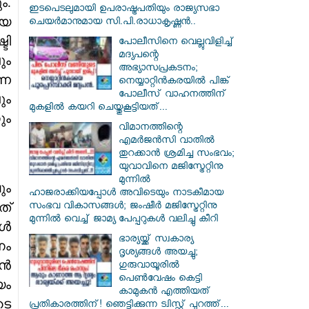
ം.
ഇടപെടലുമായി ഉപരാഷ്ട്രപതിയും രാജ്യസഭാ
ിയ
ചെയർമാനുമായ സി.പി.രാധാകൃഷ്ണൻ..
ടി
പോലീസിനെ വെല്ലുവിളിച്ച്
മദ്യപന്റെ
ും
അഭ്യാസപ്രകടനം;
നെ
നെയ്യാറ്റിൻകരയിൽ പിങ്ക്
പോലീസ് വാഹനത്തിന്
ും
മുകളിൽ കയറി ചെയ്തുകൂട്ടിയത്...
ും
വിമാനത്തിന്റെ
എമർജൻസി വാതിൽ
തുറക്കാൻ ശ്രമിച്ച സംഭവം;
യുവാവിനെ മജിസ്ട്രേറ്റിനു
മുന്നിൽ
ും
ഹാജരാക്കിയപ്പോൾ അവിടെയും നാടകീമായ
ത്
സംഭവ വികാസങ്ങൾ; ജംഷീർ മജിസ്ട്രേറ്റിനു
മുന്നിൽ വെച്ച് ജാമ്യ പേപ്പറുകൾ വലിച്ചു കീറി
കൾ
ഭാര്യയ്ക്ക് സ്വകാര്യ
നം
ദൃശ്യങ്ങൾ അയച്ചു;
ാൻ
ഗുരുവായൂരിൽ
പെൺവേഷം കെട്ടി
യം
കാമുകൻ എത്തിയത്
ടെ
പ്രതികാരത്തിന്! ഞെട്ടിക്കുന്ന ട്വിസ്റ്റ് പുറത്ത്...