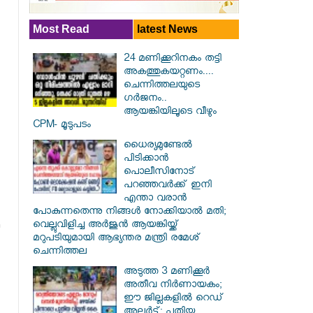
Most Read
latest News
24 മണിക്കൂറിനകം തട്ടി
അകത്തുകയറ്റണം....
ചെന്നിത്തലയുടെ
ഗർജനം..
ആയങ്കിയിലൂടെ വീഴും
CPM- മൂടുപടം
ധൈര്യമുണ്ടേൽ
പിടിക്കാൻ
പൊലീസിനോട്
പറഞ്ഞവർക്ക് ഇനി
എന്താ വരാൻ
പോകുന്നതെന്നു നിങ്ങൾ നോക്കിയാൽ മതി;
വെല്ലുവിളിച്ച അർജുൻ ആയങ്കിയ്ക്ക്
മറുപടിയുമായി ആഭ്യന്തര മന്ത്രി രമേശ്
ചെന്നിത്തല
അടുത്ത 3 മണിക്കൂർ
അതീവ നിർണായകം;
ഈ ജില്ലകളിൽ റെഡ്
അലർട്ട്: പുതിയ