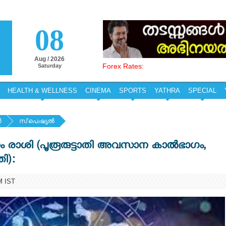
08
Aug / 2026
Forex Rates:
Saturday
HEALTH & WELLNESS
CINEMA
SPORTS
YATHRA
SPECIAL
‍
സ്‌പെഷ്യല്‍
 മീനം രാശി (പൂരൂരുട്ടാതി അവസാന കാൽഭാഗം,
ി):
M IST