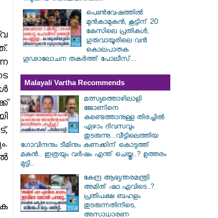
പെൺവേഷത്തിൽ
മുൻകാമുകൻ, കൂട്ടിന് 20
കേസിലെ പ്രതികൾ;
വ
ഗുരുവായൂരിലെ വൻ
്.
കൊലപാതക
ഗൂഢാലോചന തകർത്ത് പോലീസ്...
്ന
ടെ
Malayali Vartha Recommends
ങൾ
മത്സ്യത്തൊഴിലാളി
ക്
ജോണിനെ
യി
കണ്ടെത്താനുള്ള തിരച്ചിൽ
ഏഴാം ദിവസവും
്,
തുടരുന്നു...വീട്ടിലെത്തിയ
ം.
ഗോവിന്ദനും ടീമിനും കണക്കിന് കൊടുത്ത്
മകൻ.. ഇത്രയും വർഷം എന്ത് ചെയ്തു..? ഉത്തരം
തൽ
മുട്ടി..
കേന്ദ്ര ആഭ്യന്തരമന്ത്രി
അമിത് ഷാ എവിടെ..?
പ്രതിപക്ഷ ബഹളം
ിക
തുടരുന്നതിനിടെ,
അസാധാരണ