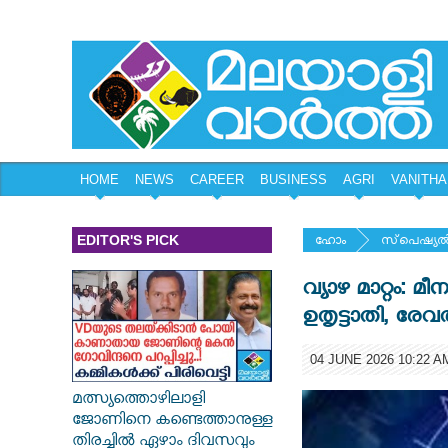
HOME
NEWS
CAREER
BUSINESS
AGRI
VANITHA
EDITOR'S PICK
ഹോം
സ്‌പെഷ്യല്
വ്യാഴ മാറ്റം:
ഉതൃട്ടാതി, രേവത
04 JUNE 2026 10:22 A
മത്സ്യത്തൊഴിലാളി
ജോണിനെ കണ്ടെത്താനുള്ള
തിരച്ചിൽ ഏഴാം ദിവസവും