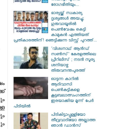
രോഗഭീതിയും...
ഭാര്യയ്ക്ക് സ്വകാര്യ
ദൃശ്യങ്ങൾ അയച്ചു;
ഗുരുവായൂരിൽ
പെൺവേഷം കെട്ടി
കാമുകൻ എത്തിയത്
പ്രതികാരത്തിന്! ഞെട്ടിക്കുന്ന ട്വിസ്റ്റ് പുറത്ത്...
'വിശ്വനാഥ് ആന്‍ഡ്
സണ്‍സ്' കേരളത്തിലെ
പ്രീറിലീസ് ; നടന്‍ സൂര്യ
ശനിയാഴ്ച
തിരുവനന്തപുരത്ത്
ഓടുന്ന കാറില്‍
ം
ആദിവാസി
പെണ്‍കുട്ടികളെ
ക്
കൂട്ടബലാത്സംഗത്തിന്
ും
ഇരയാക്കിയ മൂന്ന് പേര്‍
പിടിയില്‍
്ള
ും
പിടികിട്ടാപ്പുള്ളിയോ
തീവ്രവാദിയോ അല്ലാത്ത
ും
ഞാൻ ഡാൻസ്