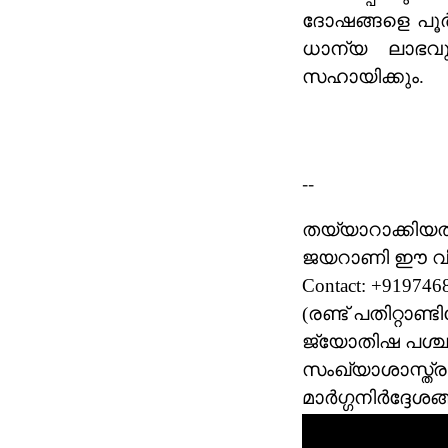
ദോഷങ്ങളെ പൂർണ്
ധാന്യ ലാഭവു
സഹായിക്കും.
--
തയ്യാറാക്കിയത
ജയറാണി ഈ വി
Contact: +919746
(രണ്ട് പതിറ്റാ
ജ്യോതിഷ പശ്ചാത
സംഖ്യാശാസ്ത്
മാർഗ്ഗനിർദ്ദേശ