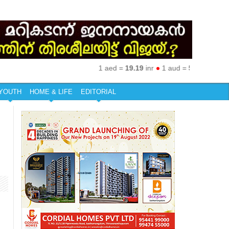
1 aed =
19.19
inr
●
1 aud =
50.27
inr
●
1 eur 
YOUTH
HOME & LIFE
EDITORIAL