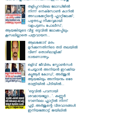
തളിപ്പറമ്പിലെ ലോഡ്ജിൽ
നിന്ന് നെക്സോൺ കാറിൽ
അഡ്വക്കേറ്റിന്റെ ഫ്ലാറ്റിലേക്ക്;
പഴുതടച്ച നീക്കവുമായി
വളപട്ടണം പോലീസ്;
ആയങ്കിയുടെ വീഴ്ച: ഒടുവിൽ ലോക്കപ്പിലും
കൂസലില്ലാതെ പത്രവായന...
ആലക്കോട് മരം
മുറിക്കുന്നതിനിടെ തടി തലയിൽ
വീണ് തൊഴിലാളിക്ക്
ദാരുണാന്ത്യം
ഒളിവ് ജീവിതം സ്പോൺസർ
ചെയ്യാൻ അനിയൻ ഇറക്കിയ
ക്യൂആർ കോഡ്; അർജുൻ
ആയങ്കിയും അനിയനും ഒരേ
രാത്രിയിൽ പിടിയിൽ...
'ഒടുവിൽ പവനായി
ശവമായല്ലോ...'. കണ്ണൂര്‍
ടൗണിലെ ഫ്ലാറ്റിൽ നിന്ന്
പൂട്ടി..അർജുന്റെ വീരവാദങ്ങൾ
ഇനിയങ്ങോട്ട് ജയിലിൽ