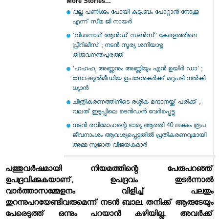
More Stories...
വല്ല പണിക്കും പോയി കുടുംബം പോറ്റാന്‍ നോക്കൂ
എന്ന് സീമ ജി നായര്‍
'വിശ്വനാഥ് ആന്‍ഡ് സണ്‍സ്' കേരളത്തിലെ
പ്രീറിലീസ് ; നടന്‍ സൂര്യ ശനിയാഴ്ച
തിരുവനന്തപുരത്ത്
'ഹഹഹ, അണ്ണനും അണ്ണിയും എന്‍ ഉയിര്‍ ഡാ' ;
സോഷ്യല്‍മീഡിയ ഉപദേശകര്‍ക്ക് മറുപടി നല്‍കി
ധ്യാന്‍
ചിത്രീകരണത്തിനിടെ രശ്മിക മന്ദാനയ്ക്ക് പരിക്ക് ;
വലത് ഇടുപ്പിലെ ടെന്‍ഡന്‍ വേര്‍പ്പെട്ടു
നടന്‍ രവിമോഹന്റെ ഭാര്യ ആരതി 40 ലക്ഷം രൂപ
ജീവനാംശം ആവശ്യപ്പെട്ടതില്‍ പ്രതികരണവുമായി
അമ്മ സുജാത വിജയകുമാര്‍
പത്തുവര്‍ഷമായി നിയമത്തിന്റെ പേരുപറഞ്ഞ്
ഉപദ്രവിക്കുകയാണ്, ഉപദ്രവം തുടര്‍ന്നാല്‍
വാര്‍ത്താസമ്മേളനം വിളിച്ച് പലതും
തുറന്നുപറയേണ്ടിവരുമെന്ന് നടന്‍ ബാല. തനിക്ക് ആരുടേയും
പേരെടുത്ത് ഒന്നും പറയാന്‍ കഴിയില്ല. അവര്‍ക്ക്