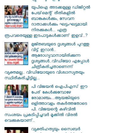
യുപിഐ അടക്കമുള്ള ഡിജിറ്റല്‍
പേയ്‌മെന്റ് രീതികളില്‍
ബാങ്കുകള്‍ക്കും, സേവന
ദാതാക്കള്‍ക്കും ഘട്ടംഘട്ടമായി
നിരക്കുകള്‍... എത്ര
രൂപവരെയുള്ള ഇടപാടുകള്‍ക്കാണ് ഇളവ്..?
മുജ്തബയുടെ ദൃശ്യങ്ങൾ പുറത്തു
വിട്ട് ഇറാൻ..
ആരോഗ്യവാനായിരിക്കുന്ന
ദൃശ്യങ്ങൾ..വിഡിയോ എപ്പോൾ
ചിത്രീകരിച്ചതാണെന്ന്
വ്യക്തമല്ല.. വിഡിയോയുടെ വിശ്വാസ്യതയും
സ്ഥിരീകരിച്ചിട്ടില്ല...
പി വിജയന്‍ ഐപിഎസ് ഈ
പേര് കേൾക്കുമ്പോഴേ
രോമാഞ്ചം...ആയങ്കിയുടെ
ഒളിത്താവളം തകര്‍ത്തതോടെ
പി. വിജയന്റെ കഴിവില്‍
സംശയം പ്രകടിപ്പിച്ചവര്‍ മൂക്കില്‍ വിരല്‍
വെക്കുകയാണ്..
വ്യക്തിഹത്യയും സൈബര്‍