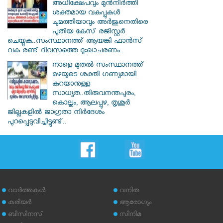
അധിക്ഷേപവും മുന്‍നിര്‍ത്തി
ശക്തമായ വകുപ്പുകള്‍
ചുമത്തിയാവും അർജുനെതിരെ
പുതിയ കേസ് രജിസ്റ്റര്‍
ചെയ്യുക..സംസ്ഥാനത്ത് ആയങ്കി ഫാൻസ്
വക രണ്ട് ദിവസത്തെ ദുഃഖാചരണം..
നാളെ മുതൽ സംസ്ഥാനത്ത്
മഴയുടെ ശക്തി ഗണ്യമായി
കുറയാനുള്ള
സാധ്യത..തിരുവനന്തപുരം,
കൊല്ലം, ആലപ്പുഴ, തൃശൂർ
ജില്ലകളിൽ ജാഗ്രതാ നിർദേശം
പുറപ്പെടുവിച്ചിട്ടുണ്ട്..
വാര്‍ത്തകള്‍
വനിത
കരിയര്‍
ആരോഗ്യം
ബിസിനസ്
സിനിമ