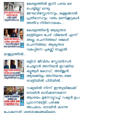
കേരളത്തിൽ ഇനി പഴയ മഴ
പെയ്യില്ല! ലഘു
മേഘവിസ്ഫോടനവും, കള്ളക്കടൽ
പ്രതിഭാസവും: വരും മണിക്കൂറുകൾ
അതീവ നിർണായകം...
കേരളത്തിന്റെ ആഭ്യന്തര
മന്ത്രിയുടെ പേര് വിജയൻ എന്ന്
അല്ല, ചെന്നിത്തല! രമേശ്
ചെന്നിത്തല; ആഭ്യന്തര
വകുപ്പിനെ പുകഴ്ത്തി രാഹുൽ
മാങ്കൂട്ടത്തിൽ...
ഒളിവ് ജീവിതം സ്പോൺസർ
ചെയ്യാൻ അനിയൻ ഇറക്കിയ
ക്യൂആർ കോഡ്; അർജുൻ
ആയങ്കിയും അനിയനും ഒരേ
രാത്രിയിൽ പിടിയിൽ...
റഷ്യയിൽ നിന്ന് ഇന്ത്യയിലേക്ക്
ട്രെയിൻ ഓടിക്കണമെന്ന
ആശയം മുന്നോട്ടുവച്ച് റഷ്യൻ ഉപ
പ്രധാനമന്ത്രി..പക്ഷെ
അപകടം..ട്രെയിൻ കടന്നു
പോകുന്നത് ശത്രുരാജ്യങ്ങളിലൂടെ..