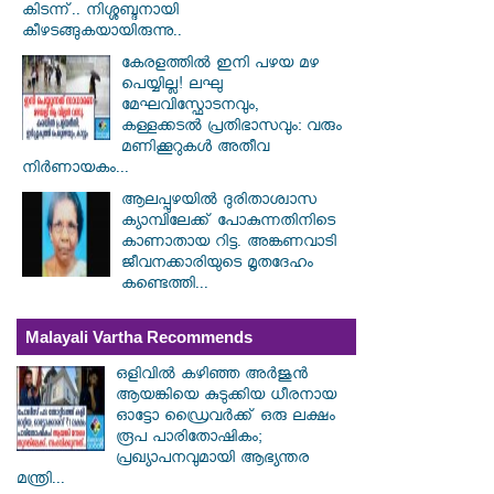
കിടന്ന്.. നിശ്ശബ്ദനായി
കീഴടങ്ങുകയായിരുന്നു..
കേരളത്തിൽ ഇനി പഴയ മഴ
പെയ്യില്ല! ലഘു
മേഘവിസ്ഫോടനവും,
കള്ളക്കടൽ പ്രതിഭാസവും: വരും
മണിക്കൂറുകൾ അതീവ
നിർണായകം...
ആലപ്പുഴയിൽ ​ദുരിതാശ്വാസ
ക്യാമ്പിലേക്ക് പോകുന്നതിനിടെ
കാണാതായ റിട്ട. അങ്കണവാടി
ജീവനക്കാരിയുടെ മൃതദേഹം
കണ്ടെത്തി...
Malayali Vartha Recommends
ഒളിവിൽ കഴിഞ്ഞ അർജുൻ
ആയങ്കിയെ കുടുക്കിയ ധീരനായ
ഓട്ടോ ഡ്രൈവർക്ക് ഒരു ലക്ഷം
രൂപ പാരിതോഷികം;
പ്രഖ്യാപനവുമായി ആഭ്യന്തര
മന്ത്രി...