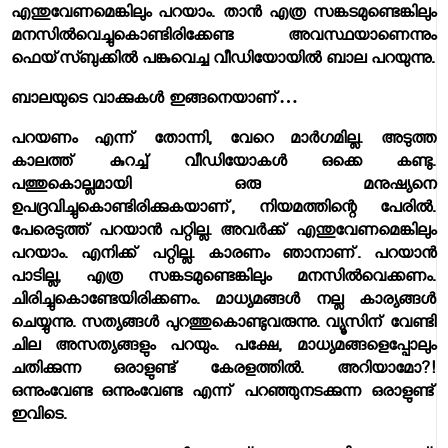
എന്തുവേണമെങ്കിലും പറയാം. താന്‍ എത്ര സങ്കടമുണ്ടെങ്കിലും
മനസില്‍വെച്ചുകൊണ്ടിരിക്കേണ്ട അവസ്ഥയാണെന്നും
ഫെയ്‌സ്ബുക്കില്‍ പങ്കുവെച്ച വീഡിയോയില്‍ ബാല പറയുന്നു.
ബാലയുടെ വാക്കുകള്‍ ഇങ്ങനെയാണ്…
പറയണം എന്ന് തോന്നി, വേറെ മാര്‍ഗമില്ല. അടുത്ത
കാലത്ത് കുറച്ച് വീഡിയോകള്‍ ഒക്കെ കണ്ടു.
പത്തുകൊല്ലമായി ഒരു മനുഷ്യനെ
ഉപദ്രവിച്ചുകൊണ്ടിരിക്കുകയാണ്, നിയമത്തിന്റെ പേരില്‍.
പേരെടുത്ത് പറയാന്‍ പറ്റില്ല. അവര്‍ക്ക് എന്തുവേണമെങ്കിലും
പറയാം. എനിക്ക് പറ്റില്ല. കാരണം ഞാനാണ്. പറയാന്‍
പാടില്ല, എത്ര സങ്കടമുണ്ടെങ്കിലും മനസില്‍വെക്കണം.
ചിരിച്ചുകൊണ്ടേയിരിക്കണം. മാധ്യമങ്ങള്‍ നല്ല കാര്യങ്ങള്‍
ചെയ്യുന്നു. സത്യങ്ങള്‍ പുറത്തുകൊണ്ടുവരുന്നു. വ്യൂസിന് വേണ്ടി
ചില അസത്യങ്ങളും പറയും. പക്ഷേ, മാധ്യമങ്ങളെപ്പോലും
ചതിക്കുന്ന ഒരാളുണ്ട് കേരളത്തില്‍. അറിയാമോ?!
ഒന്നുംവേണ്ട ഒന്നുംവേണ്ട എന്ന് പറഞ്ഞുനടക്കുന്ന ഒരാളുണ്ട്
ഇവിടെ.