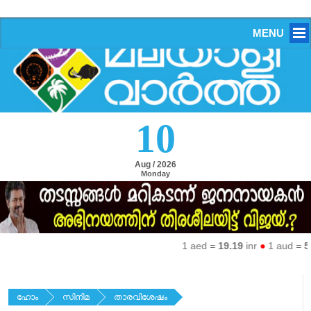
MENU
10
Aug / 2026
Monday
1 aed =
19.19
inr
●
1 aud =
50.
ഹോം
സിനിമ
താരവിശേഷം