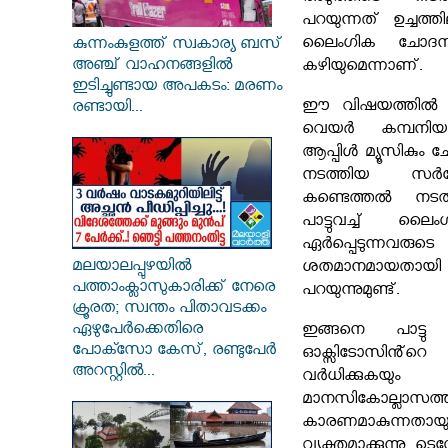
പറയുന്നത് ഉച്ചത്ത
ലൈംഗിക ചോദന
കുന്നംകുളത്ത് സ്വകാര്യ ബസ്
അഞ്ച് വാഹനങ്ങളിൽ
കഴിയുമെന്നാണ്.
ഇടിച്ചുണ്ടായ അപകടം: മരണം
ഈ വിഷയത്തിൽ
രണ്ടായി...
വെയ‍ർ കമ്പന
ആപ്പിൾ മ്യൂസികും ച
നടത്തിയ സ‍
കണ്ടെത്തൽ നടത്
പാട്ടുവച്ച് ല
ഏ‍ർപ്പെടുന്ന
മലയാലപ്പുഴയിൽ
ശതമാനമായത
പത്താംക്ലാസുകാരിക്ക് നേരെ
പറയുന്നുമുണ്ട്.
ക്രൂരത; സ്വന്തം പിതാവടക്കം
ഏഴുപേർക്കെതിരെ
ഇങ്ങനെ പാട്ടു ക
പോക്സോ കേസ്, രണ്ടുപേർ
ഓക്സിടോസിൻ്
അറസ്റ്റിൽ...
വ‍ർധിക്കുകയ
മാനസികോല്ലാസത്ത
കാരണമാകുന്നതായു
വ്യക്തമാക്കുന്നു. ട