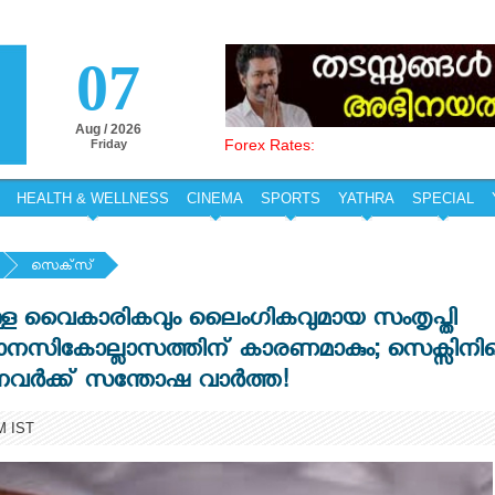
07
Aug / 2026
Forex Rates:
Friday
HEALTH & WELLNESS
CINEMA
SPORTS
YATHRA
SPECIAL
സെക്‌സ്‌
ുള്ള വൈകാരികവും ലൈംഗികവുമായ സംതൃപ്തി
ും; മാനസികോല്ലാസത്തിന് കാരണമാകും; സെക്സിനി
ുന്നവർക്ക് സന്തോഷ വാർത്ത!
M IST