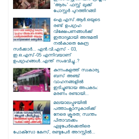
'ആരം' ഫസ്റ്റ് ലുക്ക്
പോസ്റ്റർ പുറത്തിറങ്ങി
ഐ.എസ്.ആർ.ഒയുടെ
രണ്ട് ഉപഗ്രഹ
വിക്ഷേപണങ്ങൾക്ക്
ഇതാദ്യമായി അനുമതി
നൽകാതെ കേന്ദ്ര
സർക്കാർ... എൻ.വി.എസ് - 03,
ഇ.ഒ.എസ്-05 എന്നിവയാണ്
ഉപഗ്രഹങ്ങൾ..എന്ത് സംഭവിച്ചു..?
കുന്നംകുളത്ത് സ്വകാര്യ
ബസ് അഞ്ച്
വാഹനങ്ങളിൽ
ഇടിച്ചുണ്ടായ അപകടം:
മരണം രണ്ടായി...
മലയാലപ്പുഴയിൽ
പത്താംക്ലാസുകാരിക്ക്
നേരെ ക്രൂരത; സ്വന്തം
പിതാവടക്കം
ഏഴുപേർക്കെതിരെ
പോക്സോ കേസ്, രണ്ടുപേർ അറസ്റ്റിൽ...