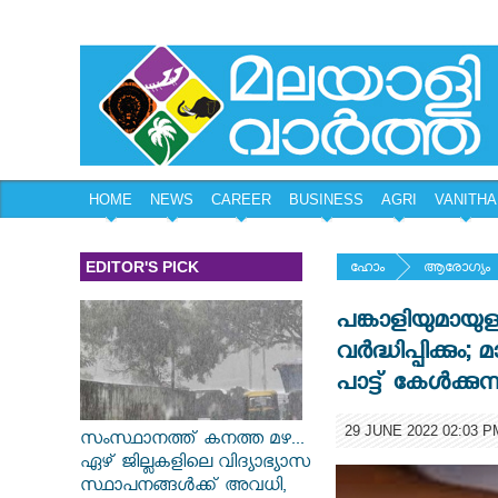
HOME
NEWS
CAREER
BUSINESS
AGRI
VANITHA
EDITOR'S PICK
ഹോം
ആരോഗ്യം
പങ്കാളിയുമായ
വർദ്ധിപ്പിക്ക
പാട്ട് കേൾക്ക
29 JUNE 2022 02:03 P
സംസ്ഥാനത്ത് കനത്ത മഴ...
ഏഴ് ജില്ലകളിലെ വിദ്യാഭ്യാസ
സ്ഥാപനങ്ങൾക്ക് അവധി,