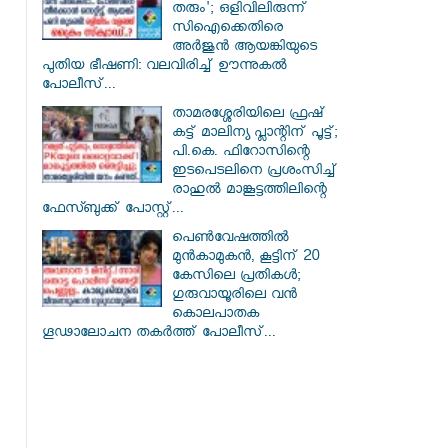
തരും'; ഒളിവിലിരുന്ന്
സിഐക്കെതിരെ
അർജുൻ ആയങ്കിയുടെ
പുതിയ ഭീഷണി: വലവിരിച്ച് ഊന്നുകൽ
പോലീസ്...
താമരശ്ശേരിയിലെ ഫ്രഷ്
കട്ട് മാലിന്യ പ്ലാന്റിന് പൂട്ട്;
പി.കെ. ഫിറോസിന്റെ
ഇടപെടലിനെ പ്രശംസിച്ച്
രാഹുൽ മാങ്കൂട്ടത്തിലിന്റെ
ഫേസ്ബുക്ക് പോസ്റ്റ്...
പെൺവേഷത്തിൽ
മുൻകാമുകൻ, കൂട്ടിന് 20
കേസിലെ പ്രതികൾ;
ഗുരുവായൂരിലെ വൻ
കൊലപാതക
ഗൂഢാലോചന തകർത്ത് പോലീസ്...