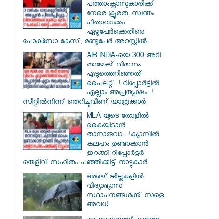
പത്താംക്ലാസുകാരിക്ക്
നേരെ ക്രൂരത; സ്വന്തം
പിതാവടക്കം
ഏഴുപേർക്കെതിരെ
പോക്സോ കേസ്, രണ്ടുപേർ അറസ്റ്റിൽ...
AIR INDIA-യെ 300 അടി
താഴേക്ക് വിമാനം
എടുത്തെറിഞ്ഞത്
പൈലറ്റ്..! റിപ്പോർട്ടിൽ
എല്ലാം അപ്രത്യക്ഷം..!
സീറ്റിൽനിന്ന് തെറിച്ചുവീണ് യാത്രക്കാർ
MLA-യുടെ തോളിൽ
കൈയിടാൻ
താനാരുവാ...!ക്യാമ്പിൽ
കലഹം ഉണ്ടാക്കാൻ
ഇറങ്ങി റിപ്പോർട്ടർ
തെളിവ് സഹിതം പഞ്ഞിക്കിട്ട് നാട്ടുകാർ
അഞ്ച് ജില്ലകളില്‍
വിദ്യാഭ്യാസ
സ്ഥാപനങ്ങള്‍ക്ക് നാളെ
അവധി