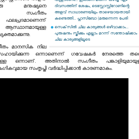
പിന്തുടരണം... ഇങ്ങനെ മരുന്ന് കഴിച്ച്‌ ഏഴ്
രു മനുഷ്യനെ
ദിവസത്തിന് ശേഷം, ടെസ്റ്റോസ്റ്റിറോണിന്റെ
അളവ് സാധാരണയിലും താഴെയായതായി
നതിന് സംഗീതം
കണ്ടെത്തി... പ്ലാസിബോ (മരുന്നെന്ന പേരി
 ഫലപ്രദമാണെന്ന്
്ഥാനമായുള്ള
സെക്‌സില്‍ ചില കാര്യങ്ങള്‍ ഒഴിവാക്കാം...
പുരുഷനും സ്ത്രീക്കും എല്ലാം മറന്ന് സന്തോഷിക്കാം
ക്തമാക്കുന്നു.
ചില കാര്യങ്ങളിലൂടെ
തം മാനസിക നില
ാൻ സഹായിക്കുന്ന ഒന്നാണെന്ന് ഗവേഷകർ നേരത്തെ തന്
തിയിട്ടുള്ള ഒന്നാണ്. അതിനാൽ സംഗീതം പങ്കാളിയുമായുള
കവുമായ സംതൃപ്തി വർദ്ധിപ്പിക്കാൻ കാരണമാകും.