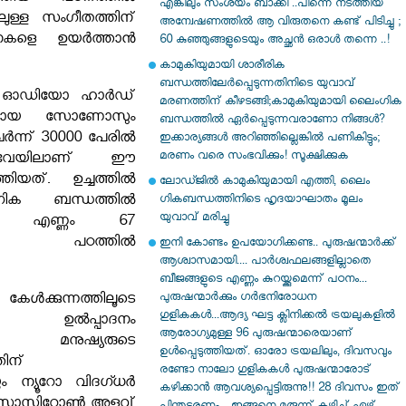
എങ്കിലും സംശയം ബാക്കി ..പിന്നെ നടത്തിയ
ിലുള്ള സംഗീതത്തിന്
അന്വേഷണത്തിൽ ആ വിരുതനെ കണ്ട് പിടിച്ചു ;
കളെ ഉയർത്താൻ
60 കുഞ്ഞുങ്ങളുടെയും അച്ഛൻ ഒരാൾ തന്നെ ..!
കാമുകിയുമായി ശാരീരിക
ബന്ധത്തിലേർപ്പെടുന്നതിനിടെ യുവാവ്
 ഓഡിയോ ഹാർഡ്
മരണത്തിന് കീഴടങ്ങി;കാമുകിയുമായി ലൈംഗിക
ിയായ സോണോസും
ബന്ധത്തിൽ ഏർപ്പെടുന്നവരാണോ നിങ്ങൾ?
േ‍ർന്ന് 30000 പേരിൽ
ഇക്കാര്യങ്ങൾ അറിഞ്ഞില്ലെങ്കിൽ പണികിട്ടും;
മരണം വരെ സംഭവിക്കും! സൂക്ഷിക്കുക
ർവേയിലാണ് ഈ
തിയത്. ഉച്ചത്തിൽ
ലോഡ്ജിൽ കാമുകിയുമായി എത്തി, ലൈം​
ൈംഗിക ബന്ധത്തിൽ
ഗികബന്ധത്തിനിടെ ഹൃദയാഘാതം മൂലം
യുവാവ് മരിച്ചു
വരുടെ എണ്ണം 67
ായി പഠത്തിൽ
ഇനി കോണ്ടം ഉപയോഗിക്കണ്ട.. പുരുഷന്മാർക്ക്
ആശ്വാസമായി.... പാര്‍ശ്വഫലങ്ങളില്ലാതെ
ബീജങ്ങളുടെ എണ്ണം കുറയ്ക്കുമെന്ന് പഠനം...
പുരുഷന്മാര്‍ക്കും ഗര്‍ഭനിരോധന
േൾക്കുന്നത്തിലൂടെ
ഗുളികകള്‍...ആദ്യ ഘട്ട ക്ലിനിക്കല്‍ ട്രയലുകളില്‍
റെ ഉൽപ്പാദനം
ആരോഗ്യമുള്ള 96 പുരുഷന്മാരെയാണ്
ും മനുഷ്യരുടെ
ഉള്‍പ്പെടുത്തിയത്. ഓരോ ട്രയലിലും, ദിവസവും
ിന്
രണ്ടോ നാലോ ഗുളികകള്‍ പുരുഷന്മാരോട്
ം ന്യൂറോ വിദഗ്ധർ
കഴിക്കാന്‍ ആവശ്യപ്പെട്ടിരുന്നു!! 28 ദിവസം ഇത്
െസ്റ്റോസ്റ്റിറോൺ അളവ്