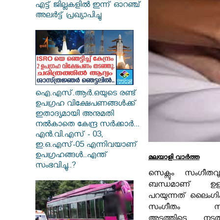
എട്ട് ജില്ലകളിൽ ഇന്ന് ഓറഞ്ച്
അലർട്ട് പ്രഖ്യാപിച്ചു
ഐ.എസ്.ആർ.ഒയുടെ രണ്ട്
ഉപഗ്രഹ വിക്ഷേപണങ്ങൾക്ക്
ഇതാദ്യമായി അനുമതി
നൽകാതെ കേന്ദ്ര സർക്കാർ...
എൻ.വി.എസ് - 03,
ഇ.ഒ.എസ്-05 എന്നിവയാണ്
ഉപഗ്രഹങ്ങൾ..എന്ത്
മലയാളി വാര്‍ത്ത
സംഭവിച്ചു..?
സെക്സും സംഗീത
ബന്ധമാണ് ഉള
പറയുന്നത് ലൈംഗിക
സംഗീതം സഹായി
അടുത്തിടെ നട