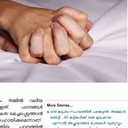
വും തമ്മിൽ വലിയ
More Stories...
്ളത്. പഠനങ്ങൾ
ഒരു കുടുംബ സംഗമത്തിൽ പങ്കെടുത്ത അമ്മമാർ
ത മെച്ചപ്പെടുത്താൻ
ഞെട്ടി ...60 കുട്ടികൾക്ക് ഒരേ മുഖഛായ
ക്കുമെന്നാണ്.
..എന്നാൽ അച്ഛന്മാരുടെ പേരുകൾ വ്യത്യസ്തം..
ത്തിയ പഠനത്തിൽ