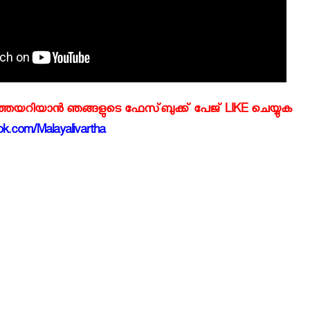
്‍ത്തയറിയാന്‍ ഞങ്ങളുടെ ഫേസ്‌ബുക്ക്‌ പേജ് LIKE ചെയ്യുക
k.com/Malayalivartha