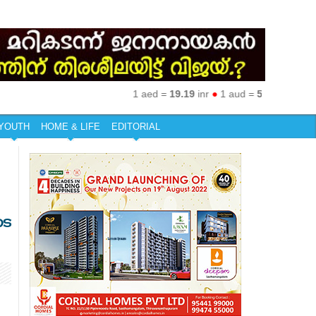
1 aed =
19.19
inr
●
1 aud =
50.27
inr
●
1 eur
YOUTH
HOME & LIFE
EDITORIAL
ടെ