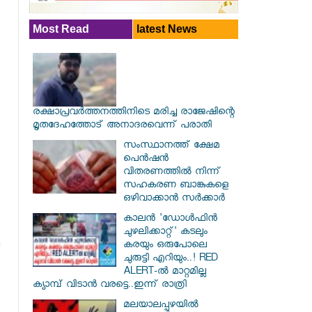
Most Read
latest News
രക്ഷാപ്രവര്‍ത്തനത്തിനിടെ മരിച്ച രാജേഷിന്റെ
മൃതദേഹത്തോട് അനാദരവെന്ന് പരാതി
സംസ്ഥാനത്ത് ക്ഷേമ
പെൻഷൻ
വിതരണത്തിൽ നിന്ന്
സഹകരണ ബാങ്കുകളെ
ഒഴിവാക്കാൻ സർക്കാർ
കാലൻ 'ഡോൾഫിൻ
ചുഴലിക്കാറ്റ്' കടലും
കരയും ഒരുപോലെ
ചുരുട്ടി എറിയും..! RED
ALERT-ൽ മാറ്റമില്ല
ക്യാമ്പ് വിടാൻ വരട്ടെ..ഇന്ന് രാത്രി
മലയാലപ്പുഴയിൽ