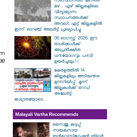
സംസ്ഥാനത്ത് കനത്ത
മഴ... ഏഴ് ജില്ലകളിലെ
വിദ്യാഭ്യാസ
സ്ഥാപനങ്ങൾക്ക്
അവധി, എട്ട് ജില്ലകളിൽ
ഇന്ന് ഓറഞ്ച് അലർട്ട് പ്രഖ്യാപിച്ചു
06 ഓഗസ്റ്റ് 2026: ഈ
രാശിക്കാർക്ക്
അപ്രതീക്ഷിത
നെ
ധനയോഗവും പദവി
്ള
ഉയർച്ചയും! |
കേരളത്തിൽ 14
ജില്ലകളിലും അടിയന്തര
മുന്നറിയിപ്പ്; മൂന്ന്
ജില്ലകൾക്ക് റെഡ്
അലേർട്ട്:
ജാഗ്രതയോടെ...
Malayali Vartha Recommends
സൈജു കുറുപ്പ്
നായകനായ
ഇൻവെസ്റ്റിഗേഷൻ ത്രില്ലർ;