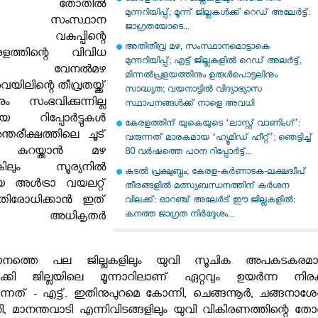
ിന്റെ തോതിൽ
മുന്നറിയിപ്പ്; മൂന്ന് ജില്ലകൾക്ക് റെഡ് അലേർട്ട്:
നാണ് സംസ്ഥാന
ജാഗ്രതയോടെ...
ണ വകുപ്പിന്റെ
അതിതീവ്ര മഴ, സംസ്ഥാനമൊട്ടാകെ
ളത്തിന്റെ വിവിധ
മുന്നറിയിപ്പ്; എട്ട് ജില്ലകളിൽ റെഡ് അലർട്ട്,
ിൽ വേനൽമഴ
മിന്നൽപ്രളയത്തിനും ഉരുൾപൊട്ടലിനും
വെയിലിന്റെ തീവ്രതയ്ക്ക്
സാദ്ധ്യത; വയനാട്ടിൽ വിദ്യാഭ്യാസ
ം സംഭവിക്കുന്നില്ല
സ്ഥാപനങ്ങൾക്ക് നാളെ അവധി
 റിപ്പോർട്ടുകൾ
കേരളത്തിന് യുകെയുടെ ‘ലാസ്റ്റ് വാണിംഗ്’:
അന്തരീക്ഷത്തിലെ ചൂട്
വരുന്നത് മാരകമായ ‘ഹ്യൂമിഡ് ഹീറ്റ്’; ഞെട്ടിച്ച്
 കുറയ്ക്കാൻ മഴ
80 വർഷത്തെ പഠന റിപ്പോർട്ട്...
െങ്കിലും സൂര്യനിൽ
കടൽ പ്രക്ഷുബ്ധം; കേരള-കർണാടക-ലക്ഷദ്വീപ്
ായ അൾട്രാ വയലറ്റ്
തീരങ്ങളിൽ മത്സ്യബന്ധനത്തിന് കർശന
രതിരോധിക്കാൻ ഇത്
വിലക്ക്: ഓറഞ്ച് അലേർട് ഈ ജില്ലകളിൽ:
കനത്ത ജാഗ്രത നിർദ്ദേശം...
െന്ന് അധികൃതർ
ാനത്തെ പല ജില്ലകളിലും യുവി സൂചിക അപകടകരമ
്കി ജില്ലയിലെ മൂന്നാറിലാണ് ഏറ്റവും ഉയർന്ന നിരക്
്കുന്നത് - എട്ട്. ഇതിനുപുറമെ കോന്നി, ചെങ്ങന്നൂർ, ചങ്ങനാശേ
ി, മാനന്തവാടി എന്നിവിടങ്ങളിലും യുവി വികിരണത്തിന്റെ തോ