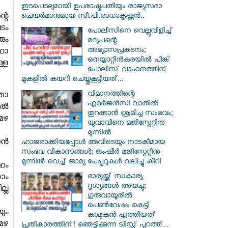
ഇടപെടലുമായി ഉപരാഷ്ട്രപതിയും രാജ്യസഭാ
റെ
ചെയർമാനുമായ സി.പി.രാധാകൃഷ്ണൻ..
ടം
പോലീസിനെ വെല്ലുവിളിച്ച്
രും
മദ്യപന്റെ
അഭ്യാസപ്രകടനം;
ഥാ
നെയ്യാറ്റിൻകരയിൽ പിങ്ക്
്ള
പോലീസ് വാഹനത്തിന്
മുകളിൽ കയറി ചെയ്തുകൂട്ടിയത്...
വിമാനത്തിന്റെ
തോ
എമർജൻസി വാതിൽ
ുതൽ
തുറക്കാൻ ശ്രമിച്ച സംഭവം;
 മഴ
യുവാവിനെ മജിസ്ട്രേറ്റിനു
മുന്നിൽ
ാൻ
ഹാജരാക്കിയപ്പോൾ അവിടെയും നാടകീമായ
സംഭവ വികാസങ്ങൾ; ജംഷീർ മജിസ്ട്രേറ്റിനു
മുന്നിൽ വെച്ച് ജാമ്യ പേപ്പറുകൾ വലിച്ചു കീറി
്ഥം
ഭാര്യയ്ക്ക് സ്വകാര്യ
ാം
ദൃശ്യങ്ങൾ അയച്ചു;
ല്ല
ഗുരുവായൂരിൽ
പെൺവേഷം കെട്ടി
യും
കാമുകൻ എത്തിയത്
മഴ
പ്രതികാരത്തിന്! ഞെട്ടിക്കുന്ന ട്വിസ്റ്റ് പുറത്ത്...