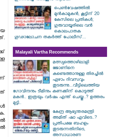
പെൺവേഷത്തിൽ
മുൻകാമുകൻ, കൂട്ടിന് 20
കേസിലെ പ്രതികൾ;
ഗുരുവായൂരിലെ വൻ
ായ
കൊലപാതക
ഗൂഢാലോചന തകർത്ത് പോലീസ്...
്.
ക്
Malayali Vartha Recommends
്ള
മത്സ്യത്തൊഴിലാളി
ജോണിനെ
കണ്ടെത്താനുള്ള തിരച്ചിൽ
ന്
ഏഴാം ദിവസവും
തുടരുന്നു...വീട്ടിലെത്തിയ
ഗോവിന്ദനും ടീമിനും കണക്കിന് കൊടുത്ത്
ത്
മകൻ.. ഇത്രയും വർഷം എന്ത് ചെയ്തു..? ഉത്തരം
മുട്ടി..
ങൾ
കേന്ദ്ര ആഭ്യന്തരമന്ത്രി
ക.
അമിത് ഷാ എവിടെ..?
ിൽ
പ്രതിപക്ഷ ബഹളം
ാൽ
തുടരുന്നതിനിടെ,
അസാധാരണ