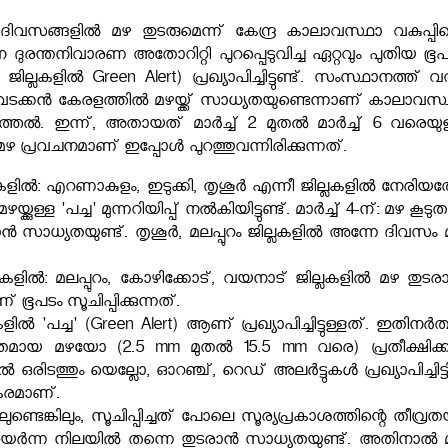
ിവസങ്ങളിൽ മഴ തുടരുമെന്ന് കേന്ദ്ര കാലാവസ്ഥാ വകുപ്പിന്
ദുരന്തനിവാരണ അതോറിറ്റി പുറപ്പെടുവിച്ച ഏറ്റവും പുതിയ ഭൂപ
ില്ലകളിൽ Green Alert) പ്രഖ്യാപിച്ചിട്ടുണ്ട്. സംസ്ഥാനത്ത് വ
വടക്കൻ കേരളത്തിൽ മഴയ്ക്ക് സാധ്യതയുണ്ടെന്നാണ് കാലാവസ്
രുത്തൽ. ഇന്ന്, അതായത് മാർച്ച് 2 മുതൽ മാർച്ച് 6 വരെയുള
 പ്രവചനമാണ് ഇപ്പോൾ പുറത്തുവന്നിരിക്കുന്നത്.
ികളിൽ: എറണാകുളം, ഇടുക്കി, തൃശൂർ എന്നീ ജില്ലകളിൽ നേരിയ
ള്ള 'പച്ച' മുന്നറിയിപ്പ് നൽകിയിട്ടുണ്ട്. മാർച്ച് 4-ന്: മഴ കൂട
്കാൻ സാധ്യതയുണ്ട്. തൃശൂർ, മലപ്പുറം ജില്ലകളിൽ അന്നേ ദിവസം
ികളിൽ: മലപ്പുറം, കോഴിക്കോട്, വയനാട് ജില്ലകളിൽ മഴ തുടര
ഭൂപടം സൂചിപ്പിക്കുന്നത്.
 'പച്ച' (Green Alert) ആണ് പ്രഖ്യാപിച്ചിട്ടുള്ളത്. ഇതിനർത
ായ മഴയോ (2.5 mm മുതൽ 15.5 mm വരെ) പ്രതീക്ഷിക്ക
രിടത്തും യെല്ലോ, ഓറഞ്ച്, റെഡ് അലർട്ടുകൾ പ്രഖ്യാപിച്ചിട്ടി
രമാണ്.
ണ്ടെങ്കിലും, സൂചിപ്പിച്ചത് പോലെ സൂര്യപ്രകാശത്തിന്റെ തീവ്രത
ഉയർന്ന നിലയിൽ തന്നെ തുടരാൻ സാധ്യതയുണ്ട്. അതിനാൽ 