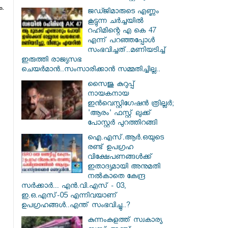
.
ജഡ്ജിമാരുടെ എണ്ണം
കൂട്ടുന്ന ചർച്ചയിൽ
റഹിമിന്റെ എ കെ 47
എന്ന് പറഞ്ഞപ്പോൾ
സംഭവിച്ചത്..മണിയടിച്ച്
ഇരുത്തി രാജ്യസഭ
ചെയർമാൻ..സംസാരിക്കാൻ സമ്മതിച്ചില്ല..
സൈജു കുറുപ്പ്
നായകനായ
ഇൻവെസ്റ്റിഗേഷൻ ത്രില്ലർ;
'ആരം' ഫസ്റ്റ് ലുക്ക്
പോസ്റ്റർ പുറത്തിറങ്ങി
ഐ.എസ്.ആർ.ഒയുടെ
രണ്ട് ഉപഗ്രഹ
വിക്ഷേപണങ്ങൾക്ക്
ഇതാദ്യമായി അനുമതി
നൽകാതെ കേന്ദ്ര
സർക്കാർ... എൻ.വി.എസ് - 03,
ഇ.ഒ.എസ്-05 എന്നിവയാണ്
ഉപഗ്രഹങ്ങൾ..എന്ത് സംഭവിച്ചു..?
കുന്നംകുളത്ത് സ്വകാര്യ