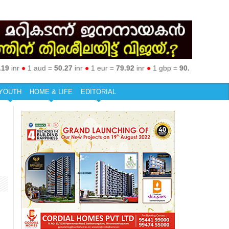
r
●
1 aud =
50.27
inr
●
1 eur =
79.92
inr
●
1 gbp =
90.97
inr
●
1 kwd =
2
YOUTH
HOME & LIFE
EDITORIAL