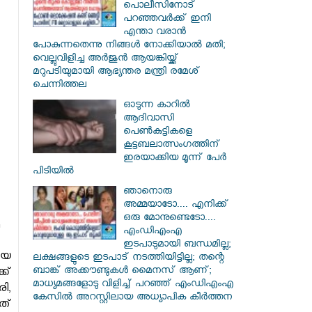
പൊലീസിനോട്
പറഞ്ഞവർക്ക് ഇനി
എന്താ വരാൻ
പോകുന്നതെന്നു നിങ്ങൾ നോക്കിയാൽ മതി;
വെല്ലുവിളിച്ച അർജുൻ ആയങ്കിയ്ക്ക്
മറുപടിയുമായി ആഭ്യന്തര മന്ത്രി രമേശ്
ചെന്നിത്തല
ഓടുന്ന കാറില്‍
ആദിവാസി
പെണ്‍കുട്ടികളെ
കൂട്ടബലാത്സംഗത്തിന്
ഇരയാക്കിയ മൂന്ന് പേര്‍
പിടിയില്‍
ഞാനൊരു
അമ്മയാടോ.... എനിക്ക്
ഒരു മോനുണ്ടെടോ....
എംഡിഎംഎ
ഇടപാടുമായി ബന്ധമില്ല;
ായ
ലക്ഷങ്ങളുടെ ഇടപാട് നടത്തിയിട്ടില്ല; തന്റെ
ബാങ്ക് അക്കൗണ്ടുകൾ മൈനസ് ആണ്;
ക്
മാധ്യമങ്ങളോടു വിളിച്ച് പറഞ്ഞ് എംഡിഎംഎ
രി,
കേസിൽ അറസ്റ്റിലായ അധ്യാപിക കീർത്തന
ത്