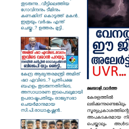
തുടരുന്നു...വീട്ടിലെത്തിയ
ഗോവിന്ദനും ടീമിനും
കണക്കിന് കൊടുത്ത് മകൻ..
ഇത്രയും വർഷം എന്ത്
ചെയ്തു..? ഉത്തരം മുട്ടി..
കേന്ദ്ര ആഭ്യന്തരമന്ത്രി അമിത്
ഷാ എവിടെ..? പ്രതിപക്ഷ
ബഹളം തുടരുന്നതിനിടെ,
മലയാളി വാര്‍ത്ത
അസാധാരണ ഇടപെടലുമായി
കേരളത്ത
ഉപരാഷ്ട്രപതിയും രാജ്യസഭാ
ലഭിക്കുന്നുണ്ടെങ
ചെയർമാനുമായ
സി.പി.രാധാകൃഷ്ണൻ..
സൂര്യപ്രകാശത
അപകടകരമായ നിലയ
പെയ്താലും അൾട്