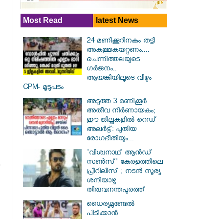
Most Read
latest News
24 മണിക്കൂറിനകം തട്ടി
അകത്തുകയറ്റണം....
ചെന്നിത്തലയുടെ
ഗർജനം..
ആയങ്കിയിലൂടെ വീഴും
CPM- മൂടുപടം
അടുത്ത 3 മണിക്കൂർ
അതീവ നിർണായകം;
ഈ ജില്ലകളിൽ റെഡ്
അലർട്ട്: പുതിയ
രോഗഭീതിയും...
'വിശ്വനാഥ് ആന്‍ഡ്
സണ്‍സ്' കേരളത്തിലെ
പ്രീറിലീസ് ; നടന്‍ സൂര്യ
ശനിയാഴ്ച
തിരുവനന്തപുരത്ത്
ധൈര്യമുണ്ടേൽ
പിടിക്കാൻ