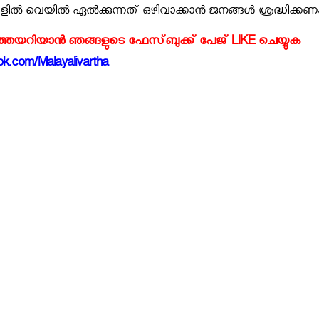
ളിൽ വെയിൽ ഏൽക്കുന്നത് ഒഴിവാക്കാൻ ജനങ്ങൾ ശ്രദ്ധിക്കണം
്‍ത്തയറിയാന്‍ ഞങ്ങളുടെ ഫേസ്‌ബുക്ക്‌ പേജ് LIKE ചെയ്യുക
k.com/Malayalivartha