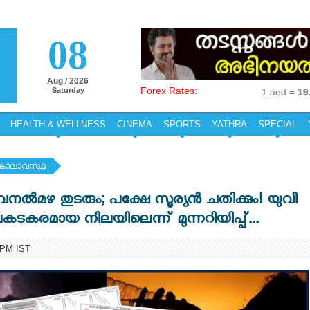
08
Aug / 2026
Forex Rates:
Saturday
1 aed =
19.19
in
HEALTH & WELLNESS
CINEMA
SPORTS
YATHRA
SPECIAL
കാലാവസ്ഥ
ൽമഴ തുടരും; പക്ഷേ സൂര്യൻ ചതിക്കും! യുവി
കരമായ നിലയിലെന്ന് മുന്നറിയിപ്പ്...
 PM IST