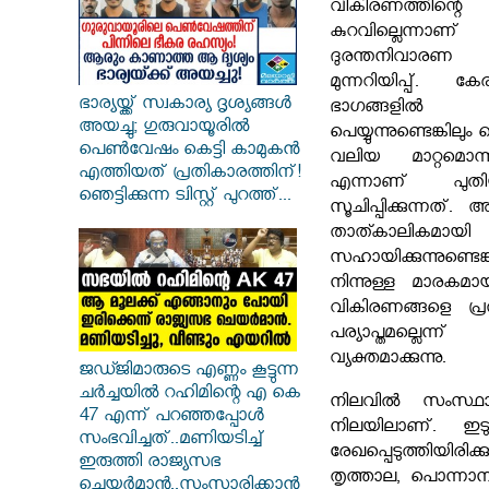
വികിരണത്ത
കുറവില്ലെന്
ദുരന്തനിവാര
മുന്നറിയിപ്പ്.
കേര
ഭാര്യയ്ക്ക് സ്വകാര്യ ദൃശ്യങ്ങൾ
ഭാഗങ്ങള
അയച്ചു; ഗുരുവായൂരിൽ
പെയ്യുന്നുണ്ടെങ്കിലും 
പെൺവേഷം കെട്ടി കാമുകൻ
വലിയ മാറ്റമൊന്നു
എത്തിയത് പ്രതികാരത്തിന്!
എന്നാണ് പുതിയ
ഞെട്ടിക്കുന്ന ട്വിസ്റ്റ് പുറത്ത്...
സൂചിപ്പിക്കുന്നത്. 
താത്കാലികമായി
സഹായിക്കുന്നുണ്ട
നിന്നുള്ള മാരകമ
വികിരണങ്ങളെ പ്
പര്യാപ്തമല്ല
വ്യക്തമാക്കുന്നു.
ജഡ്ജിമാരുടെ എണ്ണം കൂട്ടുന്ന
ചർച്ചയിൽ റഹിമിന്റെ എ കെ
നിലവിൽ സംസ്ഥ
47 എന്ന് പറഞ്ഞപ്പോൾ
നിലയിലാണ്. ഇടുക
സംഭവിച്ചത്..മണിയടിച്ച്
രേഖപ്പെടുത്തിയിരിക
ഇരുത്തി രാജ്യസഭ
തൃത്താല, പൊന്നാന
ചെയർമാൻ..സംസാരിക്കാൻ