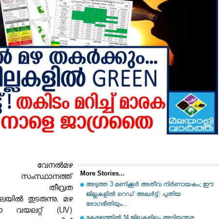
ിൽ വേനൽമഴ
More Stories...
്കിലും സംസ്ഥാനത്ത്
അടുത്ത 3 മണിക്കൂർ അതീവ നിർണായകം; ഈ
്തിന്റെ തീവ്രത
ജില്ലകളിൽ റെഡ് അലർട്ട്: പുതിയ
ിൽ തുടരുന്നു. മഴ
രോഗഭീതിയും...
രാ വയലറ്റ് (UV)
കേരളത്തിൽ 14 ജില്ലകളിലും അടിയന്തര