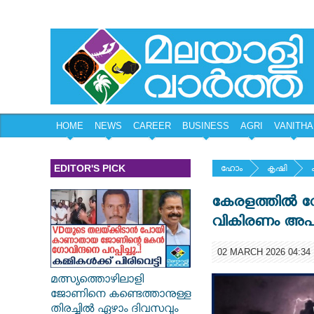
HOME
NEWS
CAREER
BUSINESS
AGRI
VANITHA
EDITOR'S PICK
ഹോം
കൃഷി
കേരളത്തിൽ വേന
വികിരണം അപകട
02 MARCH 2026 04:34
മത്സ്യത്തൊഴിലാളി
ജോണിനെ കണ്ടെത്താനുള്ള
തിരച്ചിൽ ഏഴാം ദിവസവും