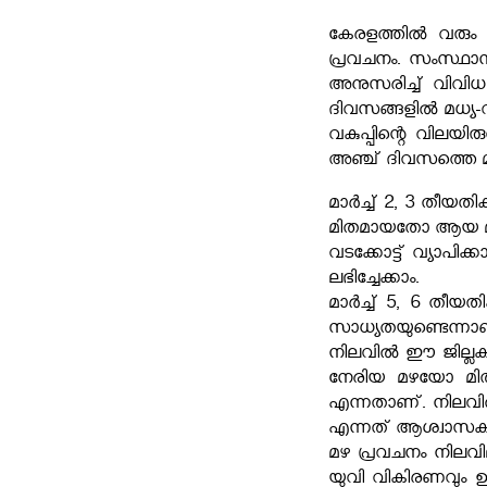
കേരളത്തിൽ വരും ദ
പ്രവചനം. സംസ്ഥാന 
അനുസരിച്ച് വിവിധ ജ
ദിവസങ്ങളിൽ മധ്യ-
വകുപ്പിന്റെ വിലയി
അഞ്ച് ദിവസത്തെ മഴ
മാർച്ച് 2, 3 തീയത
മിതമായതോ ആയ മഴയ്ക്കു
വടക്കോട്ട് വ്യാപിക
ലഭിച്ചേക്കാം.
മാർച്ച് 5, 6 തീയത
സാധ്യതയുണ്ടെന്നാണ് 
നിലവിൽ ഈ ജില്ലകളിൽ
നേരിയ മഴയോ മിതമ
എന്നതാണ്. നിലവിൽ ഒ
എന്നത് ആശ്വാസക
മഴ പ്രവചനം നിലവിലു
യുവി വികിരണവും 