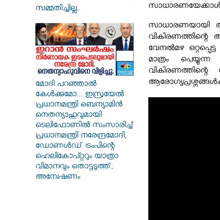
സാധാരണയേക്കാൾ കൂ
സമ്മതിച്ചില്ല..
സാധാരണയായി ആകാശ
വികിരണത്തിന്റെ അ
വേനൽമഴ ഒറ്റപ്പെട്
മാത്രം പെയ്യുന്
വികിരണത്തിന്റ
ആരോഗ്യപ്രശ്നങ്ങൾ
മോദി പറഞ്ഞാൽ
കേൾക്കുമോ... ഇസ്രയേൽ
പ്രധാനമന്ത്രി ബെന്യാമിൻ
നെതന്യാഹുവുമായി
ടെലിഫോണിൽ സംസാരിച്ച്
പ്രധാനമന്ത്രി നരേന്ദ്രമോദി,
ഡോണൾഡ് ട്രംപിന്റെ
ഹെലികോപ്റ്ററും യാത്രാ
വിമാനവും തൊട്ടടുത്ത്;
അന്വേഷണം