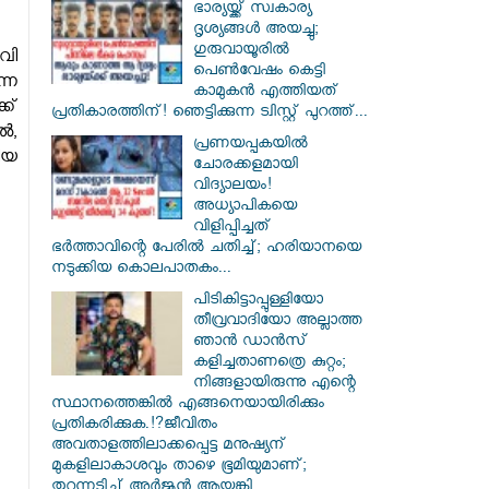
ഭാര്യയ്ക്ക് സ്വകാര്യ
ദൃശ്യങ്ങൾ അയച്ചു;
ഗുരുവായൂരിൽ
വി
പെൺവേഷം കെട്ടി
്ന
കാമുകൻ എത്തിയത്
ക്
പ്രതികാരത്തിന്! ഞെട്ടിക്കുന്ന ട്വിസ്റ്റ് പുറത്ത്...
ൽ,
പ്രണയപ്പകയിൽ
ിയ
ചോരക്കളമായി
വിദ്യാലയം!
അധ്യാപികയെ
വിളിപ്പിച്ചത്
ഭർത്താവിന്റെ പേരിൽ ചതിച്ച്; ഹരിയാനയെ
നടുക്കിയ കൊലപാതകം...
പിടികിട്ടാപ്പുള്ളിയോ
തീവ്രവാദിയോ അല്ലാത്ത
ഞാൻ ഡാൻസ്
കളിച്ചതാണത്രെ കുറ്റം;
നിങ്ങളായിരുന്നു എന്റെ
സ്ഥാനത്തെങ്കിൽ എങ്ങനെയായിരിക്കും
പ്രതികരിക്കുക.!?ജീവിതം
അവതാളത്തിലാക്കപ്പെട്ട മനുഷ്യന്
മുകളിലാകാശവും താഴെ ഭൂമിയുമാണ്;
തുറന്നടിച്ച് അർജുൻ ആയങ്കി