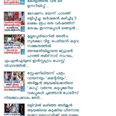
കേരളത്തിൽ വൻ മഴ
മുന്നറിയിപ്പ്...
മോഷണം ഭയന്ന് പാടത്ത്
ഒളിപ്പിച്ചു; കർഷകൻ കുഴിച്ചിട്ട 5
ലക്ഷം രൂപ ഒരു വർഷത്തിന്
ശേഷം തുറന്നപ്പോൾ ഞെട്ടൽ....
മുല്ലപ്പെരിയാറിൽ അതീവ
സുരക്ഷാ വീഴ്ച; പെരിയാർ കടുവ
സങ്കേതത്തിൽ
അനുമതിയില്ലാതെ ഡ്രോൺ
പറത്തി തമിഴ്‌നാട് സംഘം,
എംഎൽഎയുടെ ഇൻസ്റ്റഗ്രാം പോസ്റ്റ്
വിവാദത്തിൽ...
സ്റ്റേഷനിലിരുന്ന് പത്രം
വായനയും ‘കമന്റടിയും’;
അർജുൻ ആയങ്കിക്കെതിരെ
‘കാപ്പ’ വരുന്നു, കടുപ്പമേറിയ
വകുപ്പുകൾ ചുമത്താൻ പോലീസ്
നിയമോപദേശം തേടി...
ഒളിവിൽ കഴിഞ്ഞ അർജുൻ
ആയങ്കിയെ കുടുക്കിയ ധീരനായ
ഓട്ടോ ഡ്രൈവർക്ക് ഒരു ലക്ഷം