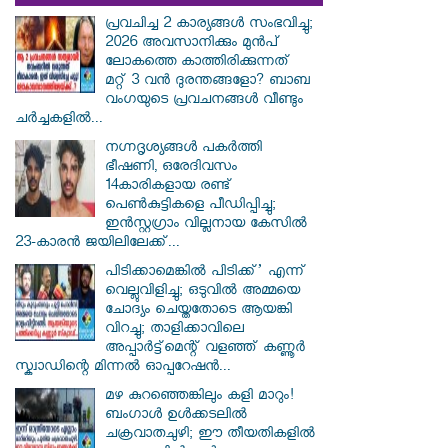
പ്രവചിച്ച 2 കാര്യങ്ങൾ സംഭവിച്ചു;
2026 അവസാനിക്കും മുൻപ്
ലോകത്തെ കാത്തിരിക്കുന്നത്
മറ്റ് 3 വൻ ദുരന്തങ്ങളോ? ബാബ
വംഗയുടെ പ്രവചനങ്ങൾ വീണ്ടും
ചർച്ചകളിൽ...
നഗ്നദൃശ്യങ്ങൾ പകർത്തി
ഭീഷണി, ഒരേദിവസം
14കാരികളായ രണ്ട്
പെൺകുട്ടികളെ പീഡിപ്പിച്ചു;
ഇൻസ്റ്റഗ്രാം വില്ലനായ കേസിൽ
23-കാരൻ ജയിലിലേക്ക്...
പിടിക്കാമെങ്കിൽ പിടിക്ക്’ എന്ന്
വെല്ലുവിളിച്ചു; ഒടുവിൽ അമ്മയെ
ചോദ്യം ചെയ്തതോടെ ആയങ്കി
വിറച്ചു; താളിക്കാവിലെ
അപ്പാർട്ട്മെന്റ് വളഞ്ഞ് കണ്ണൂർ
സ്ക്വാഡിന്റെ മിന്നൽ ഓപ്പറേഷൻ...
മഴ കുറഞ്ഞെങ്കിലും കളി മാറും!
ബംഗാൾ ഉൾക്കടലിൽ
ചക്രവാതചുഴി; ഈ തീയതികളിൽ