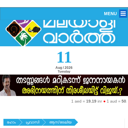
MENU
11
Aug / 2026
Tuesday
1 aed =
19.19
inr
●
1 aud =
50.27
in
ഹോം
പ്രവാസി
ആസ്‌ട്രേലിയ