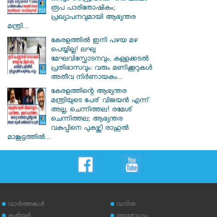
രൂപ പാരിതോഷികം;
പ്രഖ്യാപനവുമായി ആഭ്യന്തര
മന്ത്രി...
കേരളത്തിൽ ഇനി പഴയ മഴ
പെയ്യില്ല! ലഘു
മേഘവിസ്ഫോടനവും, കള്ളക്കടൽ
പ്രതിഭാസവും: വരും മണിക്കൂറുകൾ
അതീവ നിർണായകം...
കേരളത്തിന്റെ ആഭ്യന്തര
മന്ത്രിയുടെ പേര് വിജയൻ എന്ന്
അല്ല, ചെന്നിത്തല! രമേശ്
ചെന്നിത്തല; ആഭ്യന്തര
വകുപ്പിനെ പുകഴ്ത്തി രാഹുൽ
മാങ്കൂട്ടത്തിൽ...
വാര്‍ത്തകള്‍
വനിത
കരിയര്‍
ആരോഗ്യം