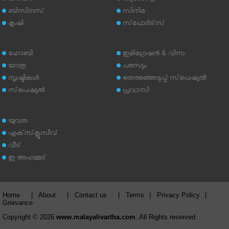
ബിസിനസ്
സിനിമ
കൃഷി
സ്‌പോര്‍ട്‌സ്
ഹോബി
ഇമിഗ്രേഷന്‍ & വിസ
യാത്ര
പരസ്യം
സൃഷ്ടികള്‍
തെരഞ്ഞെടുപ്പ് സ്‌പെഷ്യല്‍
സ്‌പെഷ്യല്‍
പ്രവാസി
യുവത
എക്‌സ്‌ക്ലൂസീവ്
വീട്
ഇ അഹമ്മദ്‌
Home
|
About
|
Contact us
|
Terms
|
Privacy Policy
|
Grievance
Copyright © 2026
www.malayalivartha.com
. All Rights reserved.