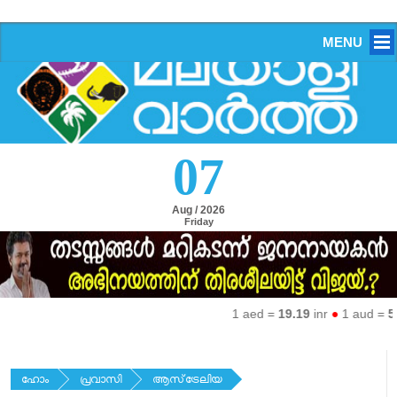
MENU
07
Aug / 2026
Friday
1 aed =
19.19
inr
●
1 aud =
50.
ഹോം
പ്രവാസി
ആസ്‌ട്രേലിയ