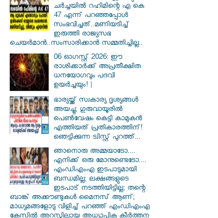
ചർച്ചയിൽ റഹിമിന്റെ എ കെ
47 എന്ന് പറഞ്ഞപ്പോൾ
സംഭവിച്ചത്..മണിയടിച്ച്
ഇരുത്തി രാജ്യസഭ
ചെയർമാൻ..സംസാരിക്കാൻ സമ്മതിച്ചില്ല..
06 ഓഗസ്റ്റ് 2026: ഈ
രാശിക്കാർക്ക് അപ്രതീക്ഷിത
ധനയോഗവും പദവി
ഉയർച്ചയും! |
ഭാര്യയ്ക്ക് സ്വകാര്യ ദൃശ്യങ്ങൾ
അയച്ചു; ഗുരുവായൂരിൽ
പെൺവേഷം കെട്ടി കാമുകൻ
എത്തിയത് പ്രതികാരത്തിന്!
ഞെട്ടിക്കുന്ന ട്വിസ്റ്റ് പുറത്ത്...
ഞാനൊരു അമ്മയാടോ....
എനിക്ക് ഒരു മോനുണ്ടെടോ....
എംഡിഎംഎ ഇടപാടുമായി
ബന്ധമില്ല; ലക്ഷങ്ങളുടെ
ഇടപാട് നടത്തിയിട്ടില്ല; തന്റെ
ബാങ്ക് അക്കൗണ്ടുകൾ മൈനസ് ആണ്;
മാധ്യമങ്ങളോടു വിളിച്ച് പറഞ്ഞ് എംഡിഎംഎ
കേസിൽ അറസ്റ്റിലായ അധ്യാപിക കീർത്തന