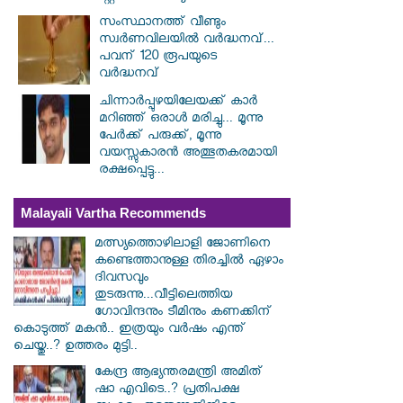
സംസ്ഥാനത്ത് വീണ്ടും
സ്വർണവിലയിൽ വർദ്ധനവ്...
പവന് 120 രൂപയുടെ
വർദ്ധനവ്
ചിന്നാർപ്പുഴയിലേയക്ക് കാർ
മറിഞ്ഞ് ഒരാൾ മരിച്ചു... മൂന്നു
പേർക്ക് പരുക്ക്, മൂന്നു
വയസ്സുകാരൻ അത്ഭുതകരമായി
രക്ഷപ്പെട്ടു...
Malayali Vartha Recommends
മത്സ്യത്തൊഴിലാളി ജോണിനെ
കണ്ടെത്താനുള്ള തിരച്ചിൽ ഏഴാം
ദിവസവും
തുടരുന്നു...വീട്ടിലെത്തിയ
ഗോവിന്ദനും ടീമിനും കണക്കിന്
കൊടുത്ത് മകൻ.. ഇത്രയും വർഷം എന്ത്
ചെയ്തു..? ഉത്തരം മുട്ടി..
കേന്ദ്ര ആഭ്യന്തരമന്ത്രി അമിത്
ഷാ എവിടെ..? പ്രതിപക്ഷ