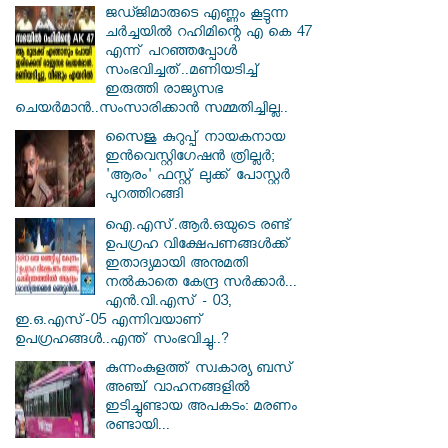
ജഡ്ജിമാരുടെ എണ്ണം കൂട്ടുന്ന
ചർച്ചയിൽ റഹിമിന്റെ എ കെ 47
എന്ന് പറഞ്ഞപ്പോൾ
സംഭവിച്ചത്..മണിയടിച്ച്
ഇരുത്തി രാജ്യസഭ
ചെയർമാൻ..സംസാരിക്കാൻ സമ്മതിച്ചില്ല..
സൈജു കുറുപ്പ് നായകനായ
ഇൻവെസ്റ്റിഗേഷൻ ത്രില്ലർ;
'ആരം' ഫസ്റ്റ് ലുക്ക് പോസ്റ്റർ
പുറത്തിറങ്ങി
ഐ.എസ്.ആർ.ഒയുടെ രണ്ട്
ഉപഗ്രഹ വിക്ഷേപണങ്ങൾക്ക്
ഇതാദ്യമായി അനുമതി
നൽകാതെ കേന്ദ്ര സർക്കാർ...
എൻ.വി.എസ് - 03,
ഇ.ഒ.എസ്-05 എന്നിവയാണ്
ഉപഗ്രഹങ്ങൾ..എന്ത് സംഭവിച്ചു..?
കുന്നംകുളത്ത് സ്വകാര്യ ബസ്
അഞ്ച് വാഹനങ്ങളിൽ
ഇടിച്ചുണ്ടായ അപകടം: മരണം
രണ്ടായി...