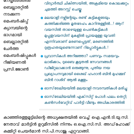
നേതൃത്വത്തില്‍
വിദ്യാര്‍ത്ഥി ചികിത്സയിൽ, അക്രമിയെ കൊലക്കുറ്റം
ബെല്ലാരറ്റില്‍
ചുമത്തി അറസ്റ്റ് ചെയ്തു
നടക്കുന്ന
മലയാളി നഴ്സിന്റേയും രണ്ട് കുട്ടികളുടേയും
മെംബര്‍ഷിപ്പ്
കത്തിക്കരിഞ്ഞ മൃതദേഹം കാറിനുള്ളിൽ...! ആറ്
ക്യാമ്പയിന്റെ
വയസിൽ താഴെയുള്ള പെൺകുട്ടികൾ
ഭാഗമായി
മുപ്പതുവയസിന് മുകളിൽ പ്രായമുള്ള യുവതി
ബെല്ലാരറ്റില്‍
എന്നിവരാണ് മരണപ്പെട്ടത്, മരണത്തിൽ
ദുരൂഹതയുണ്ടെന്നാണ് റിപ്പോർട്ടുകൾ..!
ചേര്‍ത്ത
മെംബര്‍ഷിപ്പുകള്‍
പ്രവാസികൾ അറിഞ്ഞോ? പണവും സമയവും
ലാഭിക്കാം, ദുബൈ കൂടുതല്‍ സേവനങ്ങള്‍
റീജിയണല്‍
ഡിജിറ്റലാക്കാൻ ഒരുങ്ങുന്നു, പുതിയ നയ
പ്രസി.ജോണ്‍
പ്രഖ്യാപനവുമായി ശൈഖ് ഹംദാന്‍ ബിന്‍ മുഹമ്മദ്
ബിന്‍ റാശിദ് ആല്‍ മക്തൂം
ഓസ്‌ട്രേലിയയില്‍ മലയാളി നവദമ്പതികള്‍ മരിച്ചു
ഓസ്‌ട്രേലിയയില്‍ എക്‌സിറ്റ് പോള്‍ ഫലം തെറ്റി;
കണ്‍സര്‍വേറ്റിവ് പാര്‍ട്ടി വീണ്ടും അധികാരത്തില്‍
കാഞ്ഞിരത്തുമൂട്ടിലിന്റെ അധ്യക്ഷതയില്‍ വെച്ച് ഐ.എന്‍.ടി.യു.സി.
നേതാവ് മാര്‍ട്ടിന്‍ ഉറുമീസില്‍ നിന്നും ഒ.ഐ.സി.സി. അഡ്‌ഹോക്ക്
കമ്മിറ്റി ചെയര്‍മാന്‍ സി.പി.സാജു ഏറ്റുവാങ്ങി.