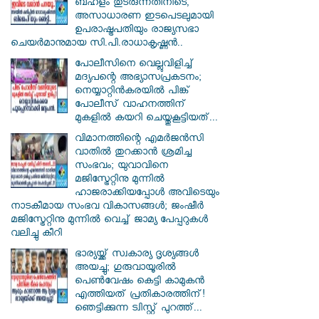
ബഹളം തുടരുന്നതിനിടെ,
അസാധാരണ ഇടപെടലുമായി
ഉപരാഷ്ട്രപതിയും രാജ്യസഭാ
ചെയർമാനുമായ സി.പി.രാധാകൃഷ്ണൻ..
പോലീസിനെ വെല്ലുവിളിച്ച്
മദ്യപന്റെ അഭ്യാസപ്രകടനം;
നെയ്യാറ്റിൻകരയിൽ പിങ്ക്
പോലീസ് വാഹനത്തിന്
മുകളിൽ കയറി ചെയ്തുകൂട്ടിയത്...
വിമാനത്തിന്റെ എമർജൻസി
വാതിൽ തുറക്കാൻ ശ്രമിച്ച
സംഭവം; യുവാവിനെ
മജിസ്ട്രേറ്റിനു മുന്നിൽ
ഹാജരാക്കിയപ്പോൾ അവിടെയും
നാടകീമായ സംഭവ വികാസങ്ങൾ; ജംഷീർ
മജിസ്ട്രേറ്റിനു മുന്നിൽ വെച്ച് ജാമ്യ പേപ്പറുകൾ
വലിച്ചു കീറി
ഭാര്യയ്ക്ക് സ്വകാര്യ ദൃശ്യങ്ങൾ
അയച്ചു; ഗുരുവായൂരിൽ
പെൺവേഷം കെട്ടി കാമുകൻ
എത്തിയത് പ്രതികാരത്തിന്!
ഞെട്ടിക്കുന്ന ട്വിസ്റ്റ് പുറത്ത്...