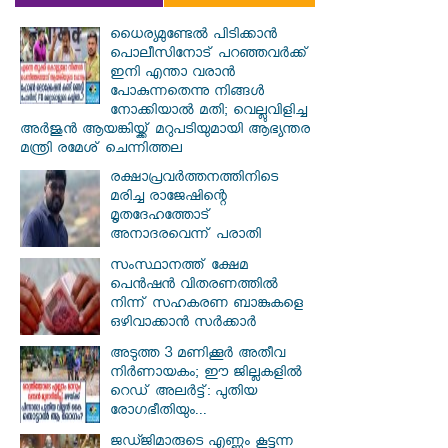
ധൈര്യമുണ്ടേൽ പിടിക്കാൻ
പൊലീസിനോട് പറഞ്ഞവർക്ക്
ഇനി എന്താ വരാൻ
പോകുന്നതെന്നു നിങ്ങൾ
നോക്കിയാൽ മതി; വെല്ലുവിളിച്ച
അർജുൻ ആയങ്കിയ്ക്ക് മറുപടിയുമായി ആഭ്യന്തര
മന്ത്രി രമേശ് ചെന്നിത്തല
രക്ഷാപ്രവര്‍ത്തനത്തിനിടെ
മരിച്ച രാജേഷിന്റെ
മൃതദേഹത്തോട്
അനാദരവെന്ന് പരാതി
സംസ്ഥാനത്ത് ക്ഷേമ
പെൻഷൻ വിതരണത്തിൽ
നിന്ന് സഹകരണ ബാങ്കുകളെ
ഒഴിവാക്കാൻ സർക്കാർ
അടുത്ത 3 മണിക്കൂർ അതീവ
നിർണായകം; ഈ ജില്ലകളിൽ
റെഡ് അലർട്ട്: പുതിയ
രോഗഭീതിയും...
ജഡ്ജിമാരുടെ എണ്ണം കൂട്ടുന്ന