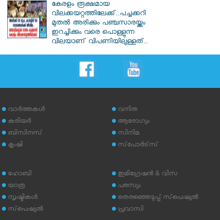
കേരളം രൂക്ഷമായ
വിലക്കയറ്റത്തിലേക്ക്..പച്ചക്കറി
മുതൽ അരിക്കും പഞ്ചസാരയ്ക്കും
ഇറച്ചിക്കും വരെ പൊള്ളുന്ന
വിലയാണ് വിപണിയിലുള്ളത്..
വാര്‍ത്തകള്‍
വനിത
കരിയര്‍
ആരോഗ്യം
ബിസിനസ്
സിനിമ
കൃഷി
സ്‌പോര്‍ട്‌സ്
ഹോബി
ഇമിഗ്രേഷന്‍ & വിസ
യാത്ര
പരസ്യം
സൃഷ്ടികള്‍
തെരഞ്ഞെടുപ്പ് സ്‌പെഷ്യല്‍
സ്‌പെഷ്യല്‍
പ്രവാസി