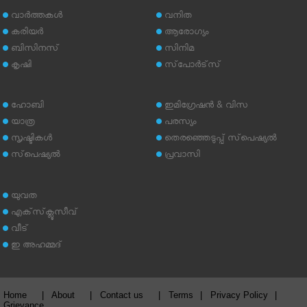
വാര്‍ത്തകള്‍
വനിത
കരിയര്‍
ആരോഗ്യം
ബിസിനസ്
സിനിമ
കൃഷി
സ്‌പോര്‍ട്‌സ്
ഹോബി
ഇമിഗ്രേഷന്‍ & വിസ
യാത്ര
പരസ്യം
സൃഷ്ടികള്‍
തെരഞ്ഞെടുപ്പ് സ്‌പെഷ്യല്‍
സ്‌പെഷ്യല്‍
പ്രവാസി
യുവത
എക്‌സ്‌ക്ലൂസീവ്
വീട്
ഇ അഹമ്മദ്‌
Home
|
About
|
Contact us
|
Terms
|
Privacy Policy
|
Grievance