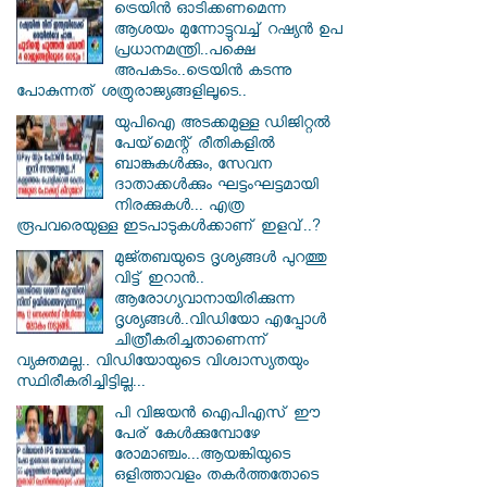
ട്രെയിൻ ഓടിക്കണമെന്ന
ആശയം മുന്നോട്ടുവച്ച് റഷ്യൻ ഉപ
പ്രധാനമന്ത്രി..പക്ഷെ
അപകടം..ട്രെയിൻ കടന്നു
പോകുന്നത് ശത്രുരാജ്യങ്ങളിലൂടെ..
യുപിഐ അടക്കമുള്ള ഡിജിറ്റല്‍
പേയ്‌മെന്റ് രീതികളില്‍
ബാങ്കുകള്‍ക്കും, സേവന
ദാതാക്കള്‍ക്കും ഘട്ടംഘട്ടമായി
നിരക്കുകള്‍... എത്ര
രൂപവരെയുള്ള ഇടപാടുകള്‍ക്കാണ് ഇളവ്..?
മുജ്തബയുടെ ദൃശ്യങ്ങൾ പുറത്തു
വിട്ട് ഇറാൻ..
ആരോഗ്യവാനായിരിക്കുന്ന
ദൃശ്യങ്ങൾ..വിഡിയോ എപ്പോൾ
ചിത്രീകരിച്ചതാണെന്ന്
വ്യക്തമല്ല.. വിഡിയോയുടെ വിശ്വാസ്യതയും
സ്ഥിരീകരിച്ചിട്ടില്ല...
പി വിജയന്‍ ഐപിഎസ് ഈ
പേര് കേൾക്കുമ്പോഴേ
രോമാഞ്ചം...ആയങ്കിയുടെ
ഒളിത്താവളം തകര്‍ത്തതോടെ