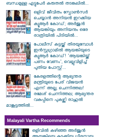
ബന്ധമുള്ള എട്ടുപേർ കരുതൽ തടങ്കലിൽ...
ഒളിവ് ജീവിതം സ്പോൺസർ
ചെയ്യാൻ അനിയൻ ഇറക്കിയ
ക്യൂആർ കോഡ്; അർജുൻ
ആയങ്കിയും അനിയനും ഒരേ
രാത്രിയിൽ പിടിയിൽ...
പോലീസ് കട്ടയ്ക്ക് തിരയുമ്പോൾ
ഇൻസ്റ്റഗ്രാമിൽ ആയങ്കിയുടെ
ക്യുആർ കോഡ്! 'ആയങ്കിയ്ക്ക്
പണം വേണം', വെല്ലുവിളിച്ച്
പുതിയ പോസ്റ്റ്...
കേരളത്തിന്റെ ആഭ്യന്തര
മന്ത്രിയുടെ പേര് വിജയൻ
എന്ന് അല്ല, ചെന്നിത്തല!
രമേശ് ചെന്നിത്തല; ആഭ്യന്തര
വകുപ്പിനെ പുകഴ്ത്തി രാഹുൽ
മാങ്കൂട്ടത്തിൽ...
Malayali Vartha Recommends
ഒളിവിൽ കഴിഞ്ഞ അർജുൻ