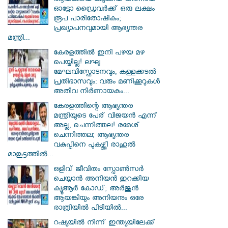
ആയങ്കിയെ കുടുക്കിയ ധീരനായ
ഓട്ടോ ഡ്രൈവർക്ക് ഒരു ലക്ഷം
രൂപ പാരിതോഷികം;
പ്രഖ്യാപനവുമായി ആഭ്യന്തര
മന്ത്രി...
കേരളത്തിൽ ഇനി പഴയ മഴ
പെയ്യില്ല! ലഘു
മേഘവിസ്ഫോടനവും, കള്ളക്കടൽ
പ്രതിഭാസവും: വരും മണിക്കൂറുകൾ
അതീവ നിർണായകം...
കേരളത്തിന്റെ ആഭ്യന്തര
മന്ത്രിയുടെ പേര് വിജയൻ എന്ന്
അല്ല, ചെന്നിത്തല! രമേശ്
ചെന്നിത്തല; ആഭ്യന്തര
വകുപ്പിനെ പുകഴ്ത്തി രാഹുൽ
മാങ്കൂട്ടത്തിൽ...
ഒളിവ് ജീവിതം സ്പോൺസർ
ചെയ്യാൻ അനിയൻ ഇറക്കിയ
ക്യൂആർ കോഡ്; അർജുൻ
ആയങ്കിയും അനിയനും ഒരേ
രാത്രിയിൽ പിടിയിൽ...
റഷ്യയിൽ നിന്ന് ഇന്ത്യയിലേക്ക്