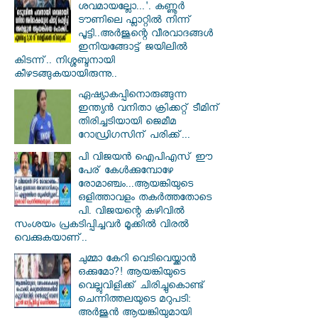
ശവമായല്ലോ...'. കണ്ണൂര്‍
ടൗണിലെ ഫ്ലാറ്റിൽ നിന്ന്
പൂട്ടി..അർജുന്റെ വീരവാദങ്ങൾ
ഇനിയങ്ങോട്ട് ജയിലിൽ
കിടന്ന്.. നിശ്ശബ്ദനായി
കീഴടങ്ങുകയായിരുന്നു..
ഏഷ്യാകപ്പിനൊരുങ്ങുന്ന
ഇന്ത്യൻ വനിതാ ക്രിക്കറ്റ് ടീമിന്
തിരിച്ചടിയായി ജെമീമ
റോഡ്രിഗസിന് പരിക്ക്...
പി വിജയന്‍ ഐപിഎസ് ഈ
പേര് കേൾക്കുമ്പോഴേ
രോമാഞ്ചം...ആയങ്കിയുടെ
ഒളിത്താവളം തകര്‍ത്തതോടെ
പി. വിജയന്റെ കഴിവില്‍
സംശയം പ്രകടിപ്പിച്ചവര്‍ മൂക്കില്‍ വിരല്‍
വെക്കുകയാണ്..
ചുമ്മാ കേറി വെടിവെയ്ക്കാൻ
ഒക്കുമോ?! ആയങ്കിയുടെ
വെല്ലുവിളിക്ക് ചിരിച്ചുകൊണ്ട്
ചെന്നിത്തലയുടെ മറുപടി:
അർജുൻ ആയങ്കിയുമായി