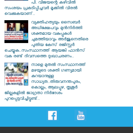
പി. വിജയന്റെ കഴിവില്‍
സംശയം പ്രകടിപ്പിച്ചവര്‍ മൂക്കില്‍ വിരല്‍
വെക്കുകയാണ്..
വ്യക്തിഹത്യയും സൈബര്‍
അധിക്ഷേപവും മുന്‍നിര്‍ത്തി
ശക്തമായ വകുപ്പുകള്‍
ചുമത്തിയാവും അർജുനെതിരെ
പുതിയ കേസ് രജിസ്റ്റര്‍
ചെയ്യുക..സംസ്ഥാനത്ത് ആയങ്കി ഫാൻസ്
വക രണ്ട് ദിവസത്തെ ദുഃഖാചരണം..
നാളെ മുതൽ സംസ്ഥാനത്ത്
മഴയുടെ ശക്തി ഗണ്യമായി
കുറയാനുള്ള
സാധ്യത..തിരുവനന്തപുരം,
കൊല്ലം, ആലപ്പുഴ, തൃശൂർ
ജില്ലകളിൽ ജാഗ്രതാ നിർദേശം
പുറപ്പെടുവിച്ചിട്ടുണ്ട്..