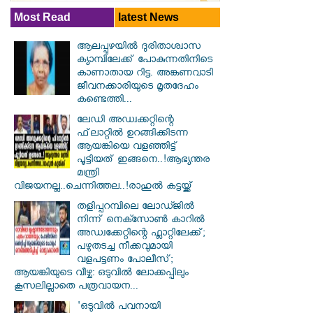
Most Read
latest News
ആലപ്പുഴയിൽ ​ദുരിതാശ്വാസ
ക്യാമ്പിലേക്ക് പോകുന്നതിനിടെ
കാണാതായ റിട്ട. അങ്കണവാടി
ജീവനക്കാരിയുടെ മൃതദേഹം
കണ്ടെത്തി...
ലേഡി അഡ്വക്കറ്റിന്റെ
ഫ്‌ലാറ്റിൽ ഉറങ്ങിക്കിടന്ന
ആയങ്കിയെ വളഞ്ഞിട്ട്
പൂട്ടിയത് ഇങ്ങനെ..!ആഭ്യന്തര
മന്ത്രി
വിജയനല്ല..ചെന്നിത്തല..!രാഹുൽ കട്ടയ്ക്ക്
തളിപ്പറമ്പിലെ ലോഡ്ജിൽ
നിന്ന് നെക്സോൺ കാറിൽ
അഡ്വക്കേറ്റിന്റെ ഫ്ലാറ്റിലേക്ക്;
പഴുതടച്ച നീക്കവുമായി
വളപട്ടണം പോലീസ്;
ആയങ്കിയുടെ വീഴ്ച: ഒടുവിൽ ലോക്കപ്പിലും
കൂസലില്ലാതെ പത്രവായന...
'ഒടുവിൽ പവനായി