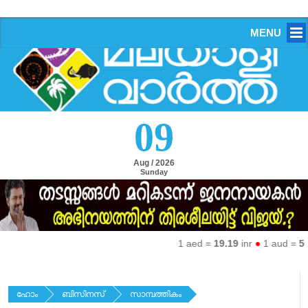
MENU
09
Aug / 2026
Sunday
1 aed =
19.19
inr
●
1 aud =
50.2
ഹോം
ബിസിനസ്
സാമ്പത്തികം