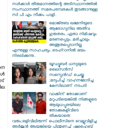
സർക്കാർ തീരുമാനത്തിന്റെ അടിസ്ഥാനത്തിൽ
സംസ്ഥാനത്ത് സമരപരമ്പരകൾ തുടങ്ങാനുള്ള
സി പി എം നീക്കം പാളി..
മൊജ്തബ ഖമേനിയുടെ
ആരോഗ്യനില അതീവ
ഗുരുതരം..ഏതാ നിമിഷവും
മരണപ്പെടും..മരിച്ചാലും
അത്ഭുതപ്പെടാനില്ല
എന്നുള്ള സാഹചര്യം..ടെഹ്റാനിൽ ഭയം
നിഴലിക്കുന്നു..
യൂഡ്യൂബർ ധന്യയുടെ
നെ
ലൈസൻസ്
ോൾ
സസ്പെൻഡ് ചെയ്തു
;മദ്യപിച്ച് വാഹനമോടിച്ച
ട്
കേസിലാണ് നടപടി
ില
വാക്കിന് തോക്കാണ്
മറുപടിയെങ്കിൽ നിങ്ങളുടെ
ആയുധപ്പുരയിലെ
തോക്കുകളിവിടെ
തികയാതെ
വരും;ഒളിവിലിരുന്ന് പൊലീസിനെ വെല്ലുവിളിച്ച
അർജുൻ ആയങ്കിയെ പിന്തുണച്ച് ഷുഹൈബ്