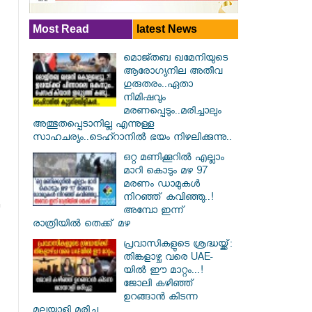
Most Read
latest News
മൊജ്തബ ഖമേനിയുടെ
ആരോഗ്യനില അതീവ
ഗുരുതരം..ഏതാ
നിമിഷവും
മരണപ്പെടും..മരിച്ചാലും
അത്ഭുതപ്പെടാനില്ല എന്നുള്ള
സാഹചര്യം..ടെഹ്റാനിൽ ഭയം നിഴലിക്കുന്നു..
ഒറ്റ മണിക്കൂറിൽ എല്ലാം
മാറി കൊടും മഴ 97
മരണം ഡാമുകൾ
നിറഞ്ഞ് കവിഞ്ഞു..!
അമ്പോ ഇന്ന്
രാത്രിയിൽ തെക്ക് മഴ
പ്രവാസികളുടെ ശ്രദ്ധയ്ക്ക്:
തിങ്കളാഴ്ച വരെ UAE-
യിൽ ഈ മാറ്റം...!
ജോലി കഴിഞ്ഞ്
ഉറങ്ങാൻ കിടന്ന
മലയാളി മരിച്ചു