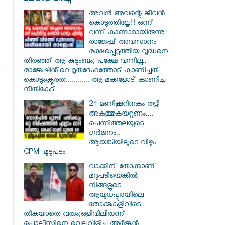
അവൻ അവന്റെ ജീവൻ
കൊടുത്തില്ലേ!! ഒന്ന്
വന്ന് കാണാമായിരുന്നു..
രാജേഷ് അവസാനം
രക്ഷപ്പെടുത്തിയ വൃദ്ധനെ
തിരഞ്ഞ് ആ കുടുംബം; പക്ഷേ വന്നില്ല..
രാജേഷിൻ്റെ മൃതദേഹത്തോട് കാണിച്ചത്
കൊടുംക്രൂരത............ ആ മക്കളോട് കാണിച്ച
നീതികേട്
24 മണിക്കൂറിനകം തട്ടി
അകത്തുകയറ്റണം....
ചെന്നിത്തലയുടെ
ഗർജനം..
ആയങ്കിയിലൂടെ വീഴും
CPM- മൂടുപടം
വാക്കിന് തോക്കാണ്
മറുപടിയെങ്കിൽ
നിങ്ങളുടെ
ആയുധപ്പുരയിലെ
തോക്കുകളിവിടെ
തികയാതെ വരും;ഒളിവിലിരുന്ന്
പൊലീസിനെ വെല്ലുവിളിച്ച അർജുൻ