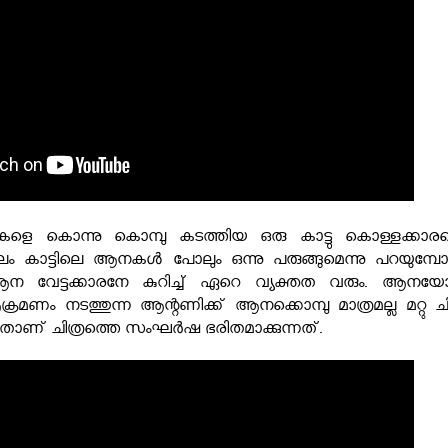
നകളെ കൊന്നു കൊമ്പു കടത്തിയ ഒരു കാട്ടു കൊള്ളക്കാര
ം കാട്ടിലെ ആനകൾ പോലും ഒന്നു പരുങ്ങുമെന്നു പറയുമ്പ
 വേട്ടക്കാരനേ കുറിച്ച് ഏറെ വ്യക്തത വരും. ആനയോ
്രമണം നടത്തുന്ന ആന്റണിക്ക് ആനക്കൊമ്പു മാത്രമല്ല മറ്റു ച
്ളതാണ് ചിത്രത്തെ സംഘർഷ ഭരിതമാക്കുന്നത്.