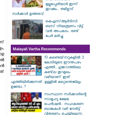
മുല്ലപ്പെരിയാർ ഇന്ന്
തുറക്കും.. തമിഴ്നാട്
സർക്കാർ ഉത്തരവ്
കെഎസ്ആര്‍ടിസി
ബസ് നിയന്ത്രണം വിട്ട്
വൻ അപകടം. രണ്ട്
പേർ മരിച്ചു.
ണ്
ും,
Malayali Vartha Recommends
ാള
13 കണ്ടെയ്‌നറുകളിൽ 3
ിൽ
കോടിയുടെ ഈന്തപഴം
രൻ
എത്തി.. ഗുജറാത്തിലെ
ത്
കണ്ട്‌ല തുറമുഖം
വഴിയാണ് ഇത്
എത്തിയിരിക്കുന്നത്..ഉള്ളിൽ മറ്റെന്തെങ്കിലും
ഉണ്ടോ..?
സംസ്ഥാന സർ‌ക്കാരിന്റെ
സാമൂഹ്യ ക്ഷേമ
പെൻഷൻ.. സഹകരണ
ബാങ്കുകൾ വഴി നേരിട്ട്
വിതരണം ചെയ്യില്ലെന്ന,