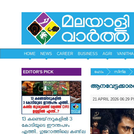
HOME
NEWS
CAREER
BUSINESS
AGRI
VANITHA
EDITOR'S PICK
ഹോം
സിനിമ
ആനവേട്ടക്കാരന്
21 APRIL 2026 06:29 
13 കണ്ടെയ്‌നറുകളിൽ 3
കോടിയുടെ ഈന്തപഴം
എത്തി.. ഗുജറാത്തിലെ കണ്ട്‌ല