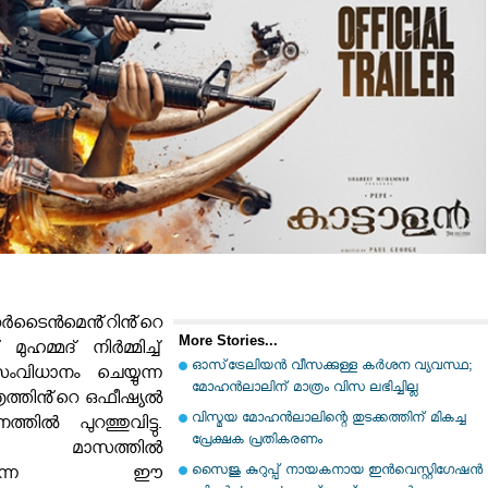
െർടൈൻമെൻ്റിൻ്റെ
More Stories...
ഹമ്മദ് നിർമ്മിച്ച്
ഓസ്‌ട്രേലിയൻ വീസക്കുള്ള കർശന വ്യവസ്ഥ;
ിധാനം ചെയ്യുന്ന
മോഹൻലാലിന് മാത്രം വിസ ലഭിച്ചില്ല
്രത്തിൻ്റെ ഒഫീഷ്യൽ
വിസ്മയ മോഹന്‍ലാലിന്റെ തുടക്കത്തിന് മികച്ച
്തിൽ പുറത്തുവിട്ടു.
പ്രേക്ഷക പ്രതികരണം
ാസത്തിൽ
സൈജു കുറുപ്പ് നായകനായ ഇൻവെസ്റ്റിഗേഷൻ
ിനെത്തുന്ന ഈ