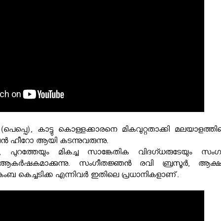
െപ്പെ), കാട്ടു കൊള്ളക്കാരനെ മികവുറ്റതാക്കി മലയാളത്തി
്ഷൻ ഹീറോ ആയി കടന്നുവരുന്നു.
ം, പുറത്തേയും മികച്ച സാങ്കേതിക വിദഗ്ധരുടേയും സംഗ
 ആകർഷകമാക്കുന്നു. സംഗീതജ്ഞൻ രവി ബ്രസൂർ, ആക്
ബ കെച്ചടിക്ക എന്നിവർ ഇതിലെ പ്രധാനികളാണ്.