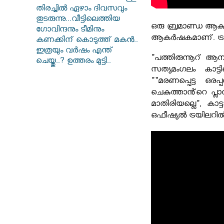
തിരച്ചിൽ ഏഴാം ദിവസവും
തുടരുന്നു...വീട്ടിലെത്തിയ
ഒരു ബ്രമാണ്ഡ ആക്
ഗോവിന്ദനും ടീമിനും
ആകർഷകമാണ്. ട്രയില
കണക്കിന് കൊടുത്ത് മകൻ..
ഇത്രയും വർഷം എന്ത്
"പത്തിരുന്നൂറ് ആ
ചെയ്തു..? ഉത്തരം മുട്ടി..
സത്യമംഗലം കാട്
""മരണപ്പെട്ട ഒര
ചെകുത്താൻ്റെ പ്ലാ
മാതിരിയല്ലെ", കാട
ഒഫീഷ്യൽ ട്രയിലറി