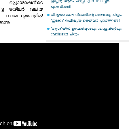
ത്രില്ലർ; 'ആരം' ഫസ്റ്റ് ലുക്ക് പോസ്റ്റർ
െ പ്രൊമോഷൻ്റെ
പുറത്തിറങ്ങി
ിട്ട ട്രയിലർ വലിയ
വിസ്മയാ മോഹൻലാലിന്റെ അരങ്ങേറ്റ ചിത്രം;
 നവമാധ്യമങ്ങളിൽ
'തുടക്കം' ഒഫീഷ്യൽ ട്രെയ്‌ലർ പുറത്തിറങ്ങി!
ുന്നു.
'ആശ'യില്‍ ഉര്‍വശിയുടേയും ജോജുവിന്റേയും
വേറിട്ടൊരു ചിത്രം