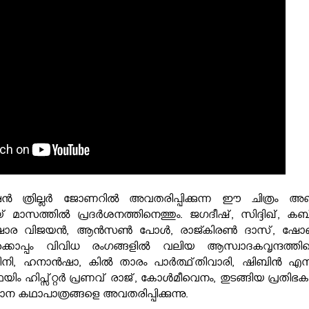
ഷൻ ത്രില്ലർ ജോണറിൽ അവതരിപ്പിക്കുന്ന ഈ ചിത്രം അഞ്
മാസത്തിൽ പ്രദർശനത്തിനെത്തും. ജഗദീഷ്, സിദ്ദിഖ്, കബ
 തുഷാര വിജയൻ, ആൻസൺ പോൾ, രാജ്കിരൺ ദാസ്, ഷ
കൊപ്പം വിവിധ രംഗങ്ങളിൽ വലിയ ആസ്വാദകവൃന്ദത്തിന്
ജിനി, ഹനാൻഷാ, കിൽ താരം പാർത്ഥ്തിവാരി, ഷിബിൻ എസ
 ഹിപ്സ്റ്റർ പ്രണവ് രാജ്, കോൾമീവെനം, തുടങ്ങിയ പ്രതിഭകള
ന കഥാപാത്രങ്ങളെ അവതരിപ്പിക്കുന്നു.