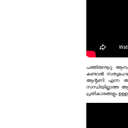
പത്തിരുന്നൂറു ആ
കണ്ടാൽ സത്യമംഗല
ആന്റണി എന്ന ആന
സന്ധിയില്ലാത്ത ആക
പ്രതികാരങ്ങളും ഉള