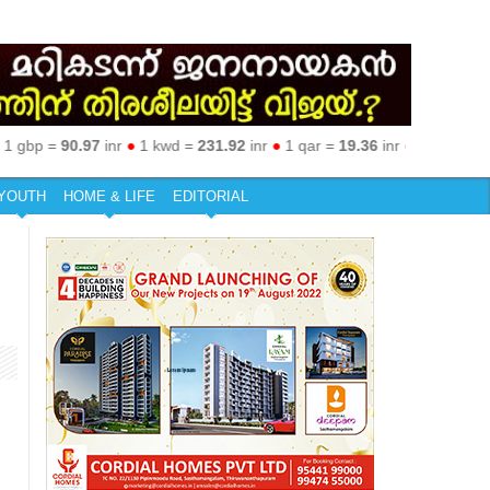
p =
90.97
inr
●
1 kwd =
231.92
inr
●
1 qar =
19.36
inr
●
1 sar =
18.79
in
YOUTH
HOME & LIFE
EDITORIAL