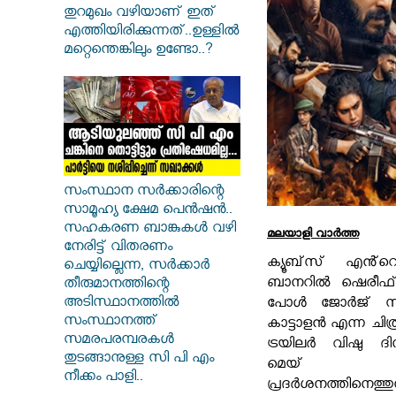
തുറമുഖം വഴിയാണ് ഇത്
എത്തിയിരിക്കുന്നത്..ഉള്ളിൽ
മറ്റെന്തെങ്കിലും ഉണ്ടോ..?
സംസ്ഥാന സർ‌ക്കാരിന്റെ
സാമൂഹ്യ ക്ഷേമ പെൻഷൻ..
സഹകരണ ബാങ്കുകൾ വഴി
മലയാളി വാര്‍ത്ത
നേരിട്ട് വിതരണം
ക്യൂബ്‌സ് എൻ്റ
ചെയ്യില്ലെന്ന, സർക്കാർ
ബാനറിൽ ഷെരീഫ് മു
തീരുമാനത്തിന്റെ
അടിസ്ഥാനത്തിൽ
പോൾ ജോർജ് സംവ
സംസ്ഥാനത്ത്
കാട്ടാളൻ എന്ന ചിത
സമരപരമ്പരകൾ
ട്രയിലർ വിഷു ദിനത
തുടങ്ങാനുള്ള സി പി എം
മെയ് മ
നീക്കം പാളി..
പ്രദർശനത്ത