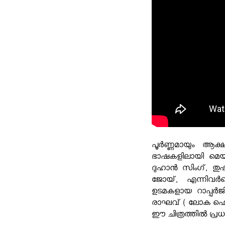
പൂർണ്ണമായും ആക്
ഭാഷകളിലായി മെയ് 
ദുഹാൻ സിംഗ്,
ജോയ്, എന്നിവർക്
ഉടമകളായ റാപ്പർ
രാഘവ് ( ലോക ഫെയിം
ഈ ചിത്രത്തിൽ പ്രധാ