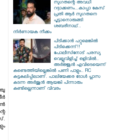
സു​ഗതന്റെ അവധി
റദ്ദാക്കണം...കാപ്പാ കേസ്
പ്രതി ആർ സു​ഗതനെ
പൂട്ടാനൊരുങ്ങി
ശബരീനാഥ്..
നിർണായക നീക്കം
പിടിക്കാൻ പറ്റുമെങ്കിൽ
പിടിക്കെന്ന്!!
പോലീസിനോട് പരസ്യ
വെല്ലുവിളിച്ച് ഒളിവിൽ..
അർജ്ജുൻ എവിടെയെന്ന്
കണ്ടെത്തിയില്ലെങ്കിൽ പണി പാളും.. RC
കട്ടകലിപ്പിലാണ്. പാലിയേക്കര ടോൾ പ്ലാസ
കടന്ന അർജുൻ ആയങ്കി പിന്നാരും
കണ്ടില്ലെന്നാണ് വിവരം
ചു
ീർ
ോൺ
റെ
്.
ും