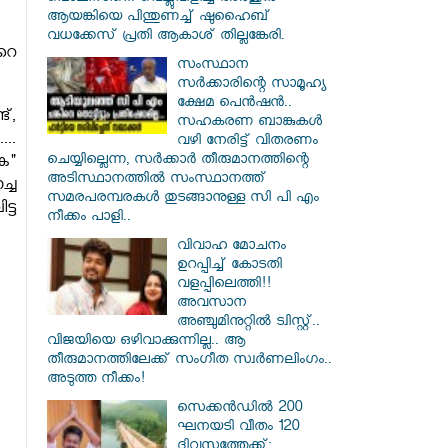
ആയങ്കിയെ പിന്തുണച്ച് ഷുഹൈബ്
വധക്കേസ് പ്രതി ആകാശ് തില്ലങ്കേരി.
റെ
സംസ്ഥാന
സർ‌ക്കാരിന്റെ സാമൂഹ്യ
ക്ഷേമ പെൻഷൻ..
്,
സഹകരണ ബാങ്കുകൾ
..
വഴി നേരിട്ട് വിതരണം
ചെയ്യില്ലെന്ന, സർക്കാർ തീരുമാനത്തിന്റെ
ക"
അടിസ്ഥാനത്തിൽ സംസ്ഥാനത്ത്
്ച
സമരപരമ്പരകൾ തുടങ്ങാനുള്ള സി പി എം
്ട
നീക്കം പാളി..
വിവാഹ മോചനം
ഉറപ്പിച്ച് കോടതി
വളപ്പിലെത്തി!!
അവസാന
അഞ്ചുമിനുറ്റിൽ ട്വിസ്റ്റ്..
വിജയിയെ ഒഴിവാക്കുന്നില്ല.. ആ
തീരുമാനത്തിലേക്ക് സംഗീത സ്വർണലിംഗം..
അടുത്ത നീക്കം!
സെക്കൻഡിൽ 200
ഘനയടി വീതം 120
ദിവസത്തേക്ക്;