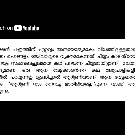
്ഷൻ ചിത്രത്തിന് ഏറ്റവും അനുയോജ്യമാകും വിധത്തിലുള്ളതാ
രംഗങ്ങളും. ട്രയിലറിലൂടെ വ്യക്തമാകുന്നത് ചിത്രം കാടിൻ്റേയ
റേയും സംഭവബഹുലമായ കഥ പറയുന്ന ചിത്രമായിട്ടാണ്. മലയ
്യമാണ് ഒരു ആന വേട്ടക്കാരൻ്റെ കഥ അദ്രപാളികള
ിലറിൽ പറയുന്നതു ശ്രദ്ധിച്ചാൽ ആന്റണിയാണ് ആന വേട്ടക്കാ
കാം. "ആന്റണി നാം നെനച്ച മാതിരിയല്ലെ''എന്ന വാക്ക് അ
ന്നു.