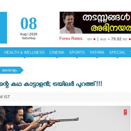
08
Aug / 2026
Forex Rates:
Saturday
1 aed =
19.19
inr
●
1 aud =
50.27
inr
●
1 eur =
79.92
inr
●
1 gb
HEALTH & WELLNESS
CINEMA
SPORTS
YATHRA
SPECIAL
മലയാളം
റെ കഥ കാട്ടാളൻ; ട്രയിലർ പുറത്ത്!!!
PM IST