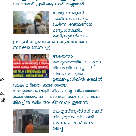
വധക്കേസ് പ്രതി ആകാശ് തില്ലങ്കേരി.
ഇന്ത്യയെ ഒറ്റാൻ
പാകിസ്ഥാനൊപ്പം
ചേർന്ന് വ്യോമസേന
ഉദ്യോ​ഗസ്ഥൻ...
മണിക്കൂറുകൾക്കകം
ഇന്ത്യൻ വ്യോമസേനാ ഉദ്യോഗസ്ഥനെ
സുരക്ഷാ സേന പൂട്ടി
അതെന്താ
മത്സ്യത്തൊഴിലാളികളുടെ
ജീവൻ ജീവനല്ലേ....!!!
തിരുവനന്തപുരം
ലെ
മുതലപ്പൊഴിയില്‍ കടലില്‍
വള്ളം മറിഞ്ഞ് കാണാതായ
മത്സ്യത്തൊഴിലാളി ഷിജിനെയും വിഴിഞ്ഞത്ത്
മം
കാണാതായ ജോണിനെയും കണ്ടെത്താനുള്ള
ഷൻ
തിരച്ചില്‍ ഒന്‍പതാം ദിവസവും തുടരുന്നു.
കെഎസ്ആര്‍ടിസി ബസ്
നിയന്ത്രണം വിട്ട് വൻ
അപകടം. രണ്ട് പേർ
മരിച്ചു.