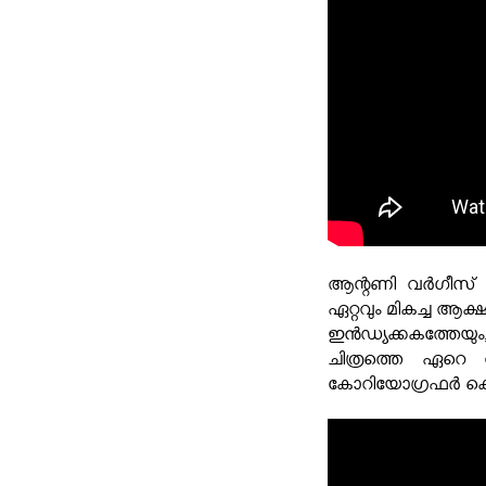
ആന്റണി വർഗീസ് (പ
ഏറ്റവും മികച്ച ആക
ഇൻഡ്യക്കകത്തേയു
ചിത്രത്തെ ഏറെ
കോറിയോഗ്രഫർ കെം