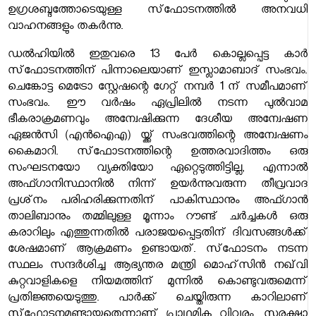
ഉഗ്രശബ്ദത്തോടെയുള്ള സ്‌ഫോടനത്തില്‍ അനവധി
വാഹനങ്ങളും തകര്‍ന്നു.
ഡല്‍ഹിയില്‍ ഇതുവരെ 13 പേര്‍ കൊല്ലപ്പെട്ട കാര്‍
സ്‌ഫോടനത്തിന് പിന്നാലെയാണ് ഇസ്ലാമാബാദ് സംഭവം.
ചെങ്കോട്ട മെട്രോ സ്റ്റേഷന്റെ ഗേറ്റ് നമ്പര്‍ 1 ന് സമീപമാണ്
സംഭവം. ഈ വര്‍ഷം ഏപ്രിലില്‍ നടന്ന പുല്‍വാമ
ഭീകരാക്രമണവും അന്വേഷിക്കുന്ന ദേശീയ അന്വേഷണ
ഏജന്‍സി (എന്‍ഐഎ) യ്ക്ക് സംഭവത്തിന്റെ അന്വേഷണം
കൈമാറി. സ്‌ഫോടനത്തിന്റെ ഉത്തരവാദിത്തം ഒരു
സംഘടനയോ വ്യക്തിയോ ഏറ്റെടുത്തിട്ടില്ല, എന്നാല്‍
അഫ്ഗാനിസ്ഥാനില്‍ നിന്ന് ഉയര്‍ന്നുവരുന്ന തീവ്രവാദ
പ്രശ്‌നം പരിഹരിക്കുന്നതിന് പാകിസ്ഥാനും അഫ്ഗാന്‍
താലിബാനും തമ്മിലുള്ള മൂന്നാം റൗണ്ട് ചര്‍ച്ചകള്‍ ഒരു
കരാറിലും എത്തുന്നതില്‍ പരാജയപ്പെട്ടതിന് ദിവസങ്ങള്‍ക്ക്
ശേഷമാണ് ആക്രമണം ഉണ്ടായത്. സ്‌ഫോടനം നടന്ന
സ്ഥലം സന്ദര്‍ശിച്ച ആഭ്യന്തര മന്ത്രി മൊഹ്‌സിന്‍ നഖ്‌വി
കുറ്റവാളികളെ നിയമത്തിന് മുന്നില്‍ കൊണ്ടുവരുമെന്ന്
പ്രതിജ്ഞയെടുത്തു. പാര്‍ക്ക് ചെയ്തിരുന്ന കാറിലാണ്
സ്‌ഫോടനമുണ്ടായതെന്നാണ് പ്രാഥമിക വിവരം. സുരക്ഷാ