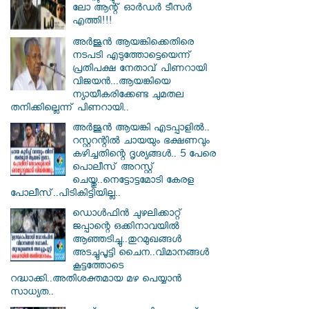
ലോ ആന്റ് ഓർഡർ ടീസർ
എത്തി!!!
അർജുൻ ആയങ്കിക്കെതിരെ
നടപടി എടുത്തോട്ടെയെന്ന്
പ്രതിപക്ഷ നേതാവ് പിണറായി
വിജയൻ...ആയങ്കിയെ
ന്യായീകരിക്കേണ്ട ചുമതല
തനിക്കില്ലെന്ന് പിണറായി..
അർജുൻ ആയങ്കി എടപ്പാളിൽ..
റസ്റ്ററന്റിൽ ചായയും ഭക്ഷണവും
കഴിച്ചതിന്റെ ദൃശ്യങ്ങൾ.. 5 പേരെ
പൊലീസ് അറസ്റ്റ്
ചെയ്തു..നെട്ടോട്ടമോടി കേരള
പോലീസ്..പിടികിട്ടിയില്ല..
ഡൊൾഫിൻ ചുഴലിക്കാറ്റ്
ജപ്പാന്റെ ഒക്കിനാവയിൽ
ആഞ്ഞടിച്ചു..തുറമുഖങ്ങൾ
അടച്ചുപൂട്ടി ചൈന..വിമാനങ്ങൾ
കൂട്ടത്തോടെ
റദ്ധാക്കി..അതിശക്തമായ മഴ പെയ്യാൻ
സാധ്യത..