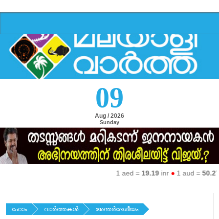
09
Aug / 2026
Sunday
1 aed =
19.19
inr
●
1 aud =
50.27
inr
ഹോം
വാര്‍ത്തകള്‍
അന്തര്‍ദേശീയം