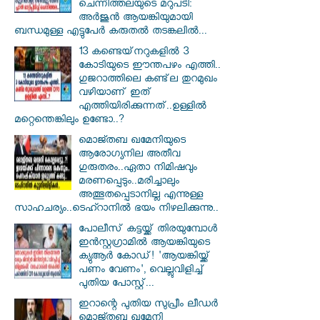
ചെന്നിത്തലയുടെ മറുപടി:
അർജുൻ ആയങ്കിയുമായി
ബന്ധമുള്ള എട്ടുപേർ കരുതൽ തടങ്കലിൽ...
13 കണ്ടെയ്‌നറുകളിൽ 3
കോടിയുടെ ഈന്തപഴം എത്തി..
ഗുജറാത്തിലെ കണ്ട്‌ല തുറമുഖം
വഴിയാണ് ഇത്
എത്തിയിരിക്കുന്നത്..ഉള്ളിൽ
മറ്റെന്തെങ്കിലും ഉണ്ടോ..?
മൊജ്തബ ഖമേനിയുടെ
ആരോഗ്യനില അതീവ
ഗുരുതരം..ഏതാ നിമിഷവും
മരണപ്പെടും..മരിച്ചാലും
അത്ഭുതപ്പെടാനില്ല എന്നുള്ള
സാഹചര്യം..ടെഹ്റാനിൽ ഭയം നിഴലിക്കുന്നു..
പോലീസ് കട്ടയ്ക്ക് തിരയുമ്പോൾ
ഇൻസ്റ്റഗ്രാമിൽ ആയങ്കിയുടെ
ക്യുആർ കോഡ്! 'ആയങ്കിയ്ക്ക്
പണം വേണം', വെല്ലുവിളിച്ച്
പുതിയ പോസ്റ്റ്...
ഇറാന്റെ പുതിയ സുപ്രീം ലീഡർ
മൊജ്തബ ഖമേനി