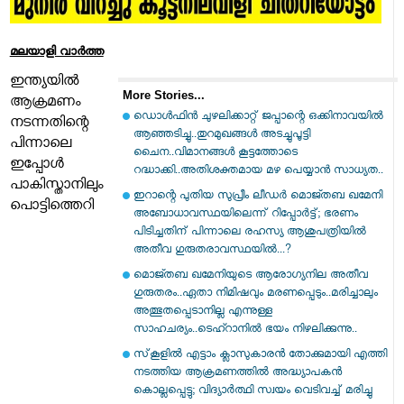
മലയാളി വാര്‍ത്ത
ഇന്ത്യയില്‍
More Stories...
ആക്രമണം
ഡൊൾഫിൻ ചുഴലിക്കാറ്റ് ജപ്പാന്റെ ഒക്കിനാവയിൽ
നടന്നതിന്റെ
ആഞ്ഞടിച്ചു..തുറമുഖങ്ങൾ അടച്ചുപൂട്ടി
പിന്നാലെ
ചൈന..വിമാനങ്ങൾ കൂട്ടത്തോടെ
ഇപ്പോള്‍
റദ്ധാക്കി..അതിശക്തമായ മഴ പെയ്യാൻ സാധ്യത..
പാകിസ്താനിലും
ഇറാന്റെ പുതിയ സുപ്രീം ലീഡർ മൊജ്തബ ഖമേനി
പൊട്ടിത്തെറി
അബോധാവസ്ഥയിലെന്ന് റിപ്പോർട്ട്; ഭരണം
പിടിച്ചതിന് പിന്നാലെ രഹസ്യ ആശുപത്രിയിൽ
അതീവ ഗുരുതരാവസ്ഥയിൽ...?
മൊജ്തബ ഖമേനിയുടെ ആരോഗ്യനില അതീവ
ഗുരുതരം..ഏതാ നിമിഷവും മരണപ്പെടും..മരിച്ചാലും
അത്ഭുതപ്പെടാനില്ല എന്നുള്ള
സാഹചര്യം..ടെഹ്റാനിൽ ഭയം നിഴലിക്കുന്നു..
സ്‌കൂളില്‍ എട്ടാം ക്ലാസുകാരന്‍ തോക്കുമായി എത്തി
നടത്തിയ ആക്രമണത്തില്‍ അദ്ധ്യാപകന്‍
കൊല്ലപ്പെട്ടു; വിദ്യാര്‍ത്ഥി സ്വയം വെടിവച്ച് മരിച്ചു