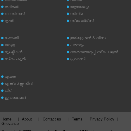
വാര്‍ത്തകള്‍
വനിത
കരിയര്‍
ആരോഗ്യം
ബിസിനസ്
സിനിമ
കൃഷി
സ്‌പോര്‍ട്‌സ്
ഹോബി
ഇമിഗ്രേഷന്‍ & വിസ
യാത്ര
പരസ്യം
സൃഷ്ടികള്‍
തെരഞ്ഞെടുപ്പ് സ്‌പെഷ്യല്‍
സ്‌പെഷ്യല്‍
പ്രവാസി
യുവത
എക്‌സ്‌ക്ലൂസീവ്
വീട്
ഇ അഹമ്മദ്‌
Home
|
About
|
Contact us
|
Terms
|
Privacy Policy
|
Grievance