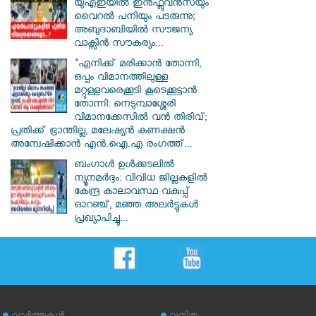
യുഎഇയിൽ ഇൻഫ്ലുവൻസയും
വൈറൽ പനിയും പടരുന്നു;
അബുദാബിയിൽ സൗജന്യ
വാക്സിൻ സൗകര്യം...
"എനിക്ക് മരിക്കാൻ തോന്നി,
ഒപ്പം വിമാനത്തിലുള്ള
മറ്റുള്ളവരെക്കൂടി കൂടെക്കൂട്ടാൻ
തോന്നി: നെടുമ്പാശ്ശേരി
വിമാനക്കേസിൽ വൻ തിരിവ്;
പ്രതിക്ക് ഭ്രാന്തില്ല, മലേഷ്യൻ കണക്ഷൻ
അന്വേഷിക്കാൻ എൻ.ഐ.എ രംഗത്ത്...
ബംഗാൾ ഉൾക്കടലിൽ
ന്യൂനമർദ്ദം: വിവിധ ജില്ലകളിൽ
കേന്ദ്ര കാലാവസ്ഥ വകുപ്പ്
ഓറഞ്ച്, മഞ്ഞ അലർട്ടുകൾ
പ്രഖ്യാപിച്ചു...