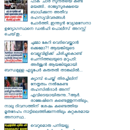
പാക് ചാര സുന്ദരിയെ കണ്ട്
മയങ്ങി.. രാജ്യസുരക്ഷയെ
ബാധിക്കുന്ന അതീവ
രഹസ്യവിവരങ്ങൾ
ചോർത്തി..ഇന്ത്യൻ വ്യോമസേനാ
ഉദ്യോഗസ്ഥനെ ഡൽഹി പൊലീസ് അറസ്റ്റ്
ചെയ്‌തു..
ചുമ്മാ കേറി വെടിവെയ്ക്കാൻ
ഒക്കുമോ?! ആയങ്കിയുടെ
വെല്ലുവിളിക്ക് ചിരിച്ചുകൊണ്ട്
ചെന്നിത്തലയുടെ മറുപടി:
അർജുൻ ആയങ്കിയുമായി
ബന്ധമുള്ള എട്ടുപേർ കരുതൽ തടങ്കലിൽ...
ക്യാമ്പ് ചെയ്ത് തിരച്ചിലിന്
നേതൃത്വം നല്‍കേണ്ട
തഹസില്‍ദാര്‍ അന്ന്
എവിടെയായിരുന്നു..?ആര്‍.
രാജേഷിനെ കണ്ടെത്തുന്നതിലും,
നാലു ദിവസത്തിന് ശേഷം കണ്ടെത്തിയ
മൃതദേഹം നാട്ടിലെത്തിക്കുന്നതിലും കുറ്റകരമായ
അനാസ്ഥ..
വെറുമൊരു പനിയല്ല,