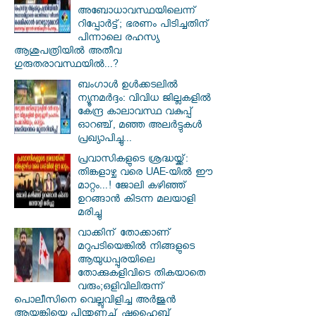
അബോധാവസ്ഥയിലെന്ന്
റിപ്പോർട്ട്; ഭരണം പിടിച്ചതിന്
പിന്നാലെ രഹസ്യ
ആശുപത്രിയിൽ അതീവ
ഗുരുതരാവസ്ഥയിൽ...?
ബംഗാൾ ഉൾക്കടലിൽ
ന്യൂനമർദ്ദം: വിവിധ ജില്ലകളിൽ
കേന്ദ്ര കാലാവസ്ഥ വകുപ്പ്
ഓറഞ്ച്, മഞ്ഞ അലർട്ടുകൾ
പ്രഖ്യാപിച്ചു...
പ്രവാസികളുടെ ശ്രദ്ധയ്ക്ക്:
തിങ്കളാഴ്ച വരെ UAE-യിൽ ഈ
മാറ്റം...! ജോലി കഴിഞ്ഞ്
ഉറങ്ങാൻ കിടന്ന മലയാളി
മരിച്ചു
വാക്കിന് തോക്കാണ്
മറുപടിയെങ്കിൽ നിങ്ങളുടെ
ആയുധപ്പുരയിലെ
തോക്കുകളിവിടെ തികയാതെ
വരും;ഒളിവിലിരുന്ന്
പൊലീസിനെ വെല്ലുവിളിച്ച അർജുൻ
ആയങ്കിയെ പിന്തുണച്ച് ഷുഹൈബ്