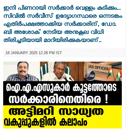
ഇനി പിണറായി സർക്കാർ വെള്ളം കുടിക്കും...
സിവിൽ സർവീസ് ഉദ്യോഗസ്ഥരെ ഒന്നടങ്കം
എതിർപക്ഷത്താക്കിയ സർക്കാരിന്, ഡോ.
ബി അശോക് നേടിയ അനുകൂല വിധി
തിരിച്ചടിയായി മാറിയിരിക്കുകയാണ്..
18 JANUARY 2025 12:28 PM IST