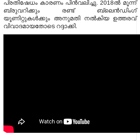
പ്രതിഷേധം കാരണം പിൻവലിച്ചു. 2018ൽ മൂന്ന്
ബ്രുവറിക്കും രണ്ട് ബ്ലെൻഡിംഗ്
യൂണിറ്റുകൾക്കും അനുമതി നൽകിയ ഉത്തരവ്
വിവാദമായതോടെ റദ്ദാക്കി.