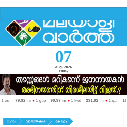
07
Aug / 2026
Friday
 =
79.92
inr
●
1 gbp =
90.97
inr
●
1 kwd =
231.92
inr
●
1 qar =
19.36
in
ഹോം
വാര്‍ത്തകള്‍
കേരളം