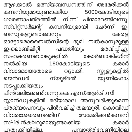
ആഴക്കടൽ മത്സ്യബന്ധനത്തിന് അമേരിക്കൻ
കമ്പനിയുമായുണ്ടാക്കിയ 5000കോടിയുടെ
ധാരണാപത്രത്തിൽ നിന്ന് പിന്മാറേണ്ടിവന്നു.
സ്വിറ്റ്സർലന്റ് കമ്പനിയുമായി ചേർന്ന് ഇ-
ബസുകളുണ്ടാക്കാനും കേരള
ഓട്ടോമൊബൈൽസിന്റെ ഭൂമി നൽകാനുമുള്ള
ഇ-മൊബിലിറ്റി പദ്ധതിയും മരവിപ്പിച്ചു.
സഹകരണബാങ്കുകളിൽ കോർബാങ്കിംഗിന്
നൽകിയ 160കോടിയുടെ കരാർ
വിവാദമായതോടെ റദ്ദാക്കി. സ്കൂളുകളിൽ
ജെൻഡർ ന്യൂട്രൽ യൂണിഫോം
നടപ്പാക്കിയതും
പിൻവലിക്കേണ്ടിവന്നു.
കെ.എസ്.ആർ.ടി.സി
സ്റ്റാൻഡുകളിൽ മദ്യശാല അനുവദിക്കുമെന്ന
പ്രഖ്യാപനവും പിൻവലിച്ച് തലയൂരി. കൊവിഡ്
വിവരശേഖരണത്തിന് അമേരിക്കൻകമ്പനി
സ്‌പ്രിൻക്ലറുമായുണ്ടാക്കിയ കരാർ
പുതുക്കിയില്ല. പമ്പാത്രിവേണിയിലെ