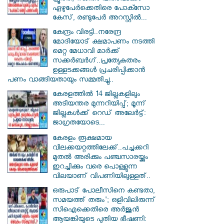
ഏഴുപേർക്കെതിരെ പോക്സോ
കേസ്, രണ്ടുപേർ അറസ്റ്റിൽ...
കേന്ദ്രം വിരട്ടി..നരേന്ദ്ര
മോദിയോട് ക്ഷമാപണം നടത്തി
മെറ്റ മേധാവി മാർക്ക്
സക്കർബർ​ഗ്..പ്രത്യേകതരം
ഉള്ളടക്കങ്ങൾ പ്രചരിപ്പിക്കാൻ
പണം വാങ്ങിയതായും സമ്മതിച്ചു..
കേരളത്തിൽ 14 ജില്ലകളിലും
അടിയന്തര മുന്നറിയിപ്പ്; മൂന്ന്
ജില്ലകൾക്ക് റെഡ് അലേർട്ട്:
ജാഗ്രതയോടെ...
കേരളം രൂക്ഷമായ
വിലക്കയറ്റത്തിലേക്ക്..പച്ചക്കറി
മുതൽ അരിക്കും പഞ്ചസാരയ്ക്കും
ഇറച്ചിക്കും വരെ പൊള്ളുന്ന
വിലയാണ് വിപണിയിലുള്ളത്..
ഒരുപാട് പോലീസിനെ കണ്ടതാ,
സമയത്ത് തരും'; ഒളിവിലിരുന്ന്
സിഐക്കെതിരെ അർജുൻ
ആയങ്കിയുടെ പുതിയ ഭീഷണി: