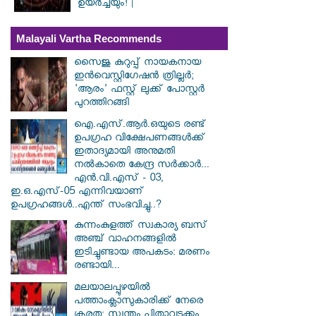
ഉയർച്ചയും! |
Malayali Vartha Recommends
സൈജു കുറുപ്പ് നായകനായ
ഇൻവെസ്റ്റിഗേഷൻ ത്രില്ലർ;
'ആരം' ഫസ്റ്റ് ലുക്ക് പോസ്റ്റർ
പുറത്തിറങ്ങി
ഐ.എസ്.ആർ.ഒയുടെ രണ്ട്
ഉപഗ്രഹ വിക്ഷേപണങ്ങൾക്ക്
ഇതാദ്യമായി അനുമതി
നൽകാതെ കേന്ദ്ര സർക്കാർ...
എൻ.വി.എസ് - 03,
ഇ.ഒ.എസ്-05 എന്നിവയാണ്
ഉപഗ്രഹങ്ങൾ..എന്ത് സംഭവിച്ചു..?
കുന്നംകുളത്ത് സ്വകാര്യ ബസ്
അഞ്ച് വാഹനങ്ങളിൽ
ഇടിച്ചുണ്ടായ അപകടം: മരണം
രണ്ടായി...
മലയാലപ്പുഴയിൽ
പത്താംക്ലാസുകാരിക്ക് നേരെ
ക്രൂരത; സ്വന്തം പിതാവടക്കം