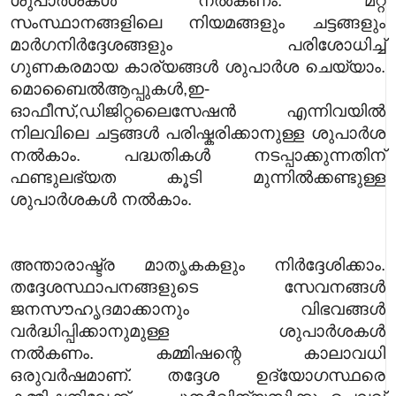
ശുപാർശകൾ നൽകണം. മറ്റ്
സംസ്ഥാനങ്ങളിലെ നിയമങ്ങളും ചട്ടങ്ങളും
മാർഗനിർദ്ദേശങ്ങളും പരിശോധിച്ച്
ഗുണകരമായ കാര്യങ്ങൾ ശുപാർശ ചെയ്യാം.
മൊബൈൽആപ്പുകൾ,ഇ-
ഓഫീസ്,ഡിജിറ്
റലൈസേഷൻ എന്നിവയിൽ
നിലവിലെ ചട്ടങ്ങൾ പരിഷ്കരിക്കാനുള്ള ശുപാർശ
നൽകാം. പദ്ധതികൾ നടപ്പാക്കുന്നതിന്
ഫണ്ടുലഭ്യത കൂടി മുന്നിൽക്കണ്ടുള്ള
ശുപാർശകൾ നൽകാം.
അന്താരാഷ്ട്ര മാതൃകകളും നിർദ്ദേശിക്കാം.
തദ്ദേശസ്ഥാപനങ്ങളുടെ സേവനങ്ങൾ
ജനസൗഹൃദമാക്കാനും വിഭവങ്ങൾ
വർദ്ധിപ്പിക്കാനുമുള്ള ശുപാർശകൾ
നൽകണം.
കമ്മിഷന്റെ കാലാവധി
ഒരുവർഷമാണ്. തദ്ദേശ ഉദ്യോഗസ്ഥരെ