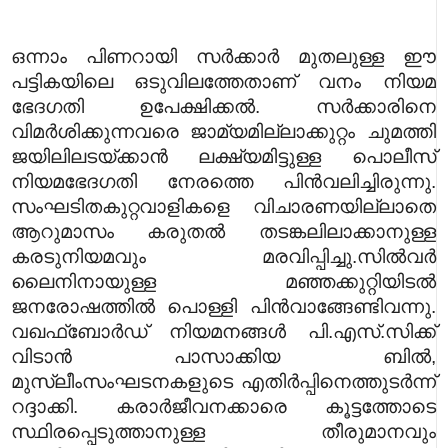
ഒന്നാം പിണറായി സർക്കാർ മുതലുള്ള ഈ
പട്ടികയിലെ ഒടുവിലത്തേതാണ് വനം നിയമ
ഭേദഗതി ഉപേക്ഷിക്കൽ. സർക്കാരിനെ
വിമർശിക്കുന്നവരെ ജാമ്യമില്ലാക്കുറ്റം ചുമത്തി
ജയിലിലടയ്ക്കാൻ ലക്ഷ്യമിട്ടുള്ള പൊലീസ്
നിയമഭേദഗതി നേരത്തെ പിൻവലിച്ചിരുന്നു.
സംഘടിതകുറ്റവാളികളെ വിചാരണയില്ലാതെ
ആറുമാസം കരുതൽ തടങ്കലിലാക്കാനുള്ള
കരടുനിയമവും മരവിപ്പിച്ചു.
സിൽവർ
ലൈനിനായുള്ള മഞ്ഞക്കുറ്റിയിടൽ
ജനരോഷത്തിൽ പൊള്ളി പിൻവാങ്ങേണ്ടിവന്നു.
വഖഫ്ബോർഡ് നിയമനങ്ങൾ പി.എസ്.സിക്ക്
വിടാൻ പാസാക്കിയ ബിൽ,
മുസ്ലീംസംഘടനകളുടെ എതിർപ്പിനെത്തുടർന്ന്
റദ്ദാക്കി. കരാർജീവനക്കാരെ കൂട്ടത്തോടെ
സ്ഥിരപ്പെടുത്താനുള്ള തീരുമാനവും