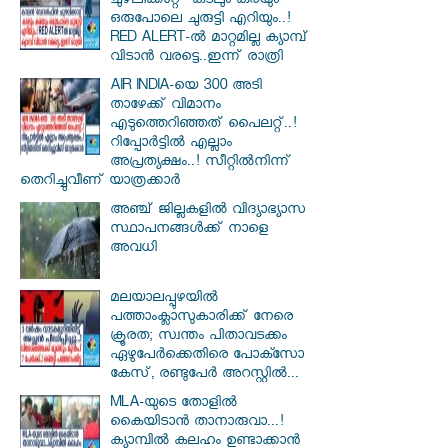
ചുഴലിക്കാറ്റ്' കടലും കരയും
ഒരുപോലെ ചുരുട്ടി എറിയും..!
RED ALERT-ൽ മാറ്റമില്ല ക്യാമ്പ്
വിടാൻ വരട്ടെ..ഇന്ന് രാത്രി
AIR INDIA-യെ 300 അടി
താഴേക്ക് വിമാനം
എടുത്തെറിഞ്ഞത് പൈലറ്റ്..!
റിപ്പോർട്ടിൽ എല്ലാം
അപ്രത്യക്ഷം..! സീറ്റിൽനിന്ന്
തെറിച്ചുവീണ് യാത്രക്കാർ
അഞ്ച് ജില്ലകളില്‍ വിദ്യാഭ്യാസ
സ്ഥാപനങ്ങള്‍ക്ക് നാളെ
അവധി
മലയാലപ്പുഴയിൽ
പത്താംക്ലാസുകാരിക്ക് നേരെ
ക്രൂരത; സ്വന്തം പിതാവടക്കം
ഏഴുപേർക്കെതിരെ പോക്സോ
കേസ്, രണ്ടുപേർ അറസ്റ്റിൽ...
MLA-യുടെ തോളിൽ
കൈയിടാൻ താനാരുവാ...!
ക്യാമ്പിൽ കലഹം ഉണ്ടാക്കാൻ