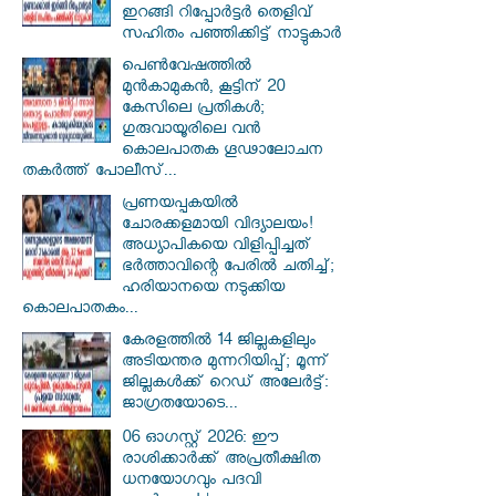
ഇറങ്ങി റിപ്പോർട്ടർ തെളിവ്
സഹിതം പഞ്ഞിക്കിട്ട് നാട്ടുകാർ
പെൺവേഷത്തിൽ
മുൻകാമുകൻ, കൂട്ടിന് 20
കേസിലെ പ്രതികൾ;
ഗുരുവായൂരിലെ വൻ
കൊലപാതക ഗൂഢാലോചന
തകർത്ത് പോലീസ്...
പ്രണയപ്പകയിൽ
ചോരക്കളമായി വിദ്യാലയം!
അധ്യാപികയെ വിളിപ്പിച്ചത്
ഭർത്താവിന്റെ പേരിൽ ചതിച്ച്;
ഹരിയാനയെ നടുക്കിയ
കൊലപാതകം...
കേരളത്തിൽ 14 ജില്ലകളിലും
അടിയന്തര മുന്നറിയിപ്പ്; മൂന്ന്
ജില്ലകൾക്ക് റെഡ് അലേർട്ട്:
ജാഗ്രതയോടെ...
06 ഓഗസ്റ്റ് 2026: ഈ
രാശിക്കാർക്ക് അപ്രതീക്ഷിത
ധനയോഗവും പദവി