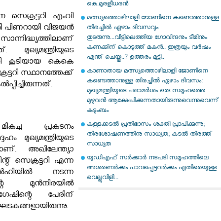
കെ.മുരളീധരൻ
 സെക്രട്ടറി എംവി
മത്സ്യത്തൊഴിലാളി ജോണിനെ കണ്ടെത്താനുള്ള
്ത്രി പിണറായി വിജയന്‍
തിരച്ചിൽ ഏഴാം ദിവസവും
തുടരുന്നു...വീട്ടിലെത്തിയ ഗോവിന്ദനും ടീമിനും
്നിദ്ധ്യത്തിലാണ്
കണക്കിന് കൊടുത്ത് മകൻ.. ഇത്രയും വർഷം
 മുഖ്യമന്ത്രിയുടെ
എന്ത് ചെയ്തു..? ഉത്തരം മുട്ടി..
്ടറി കൂടിയായ കെകെ
കാണാതായ മത്സ്യത്തൊഴിലാളി ജോണിനെ
്ടറി സ്ഥാനത്തേക്ക്
കണ്ടെത്താനുള്ള തിരച്ചില്‍ ഏഴാം ദിവസം:
‍പ്പിച്ചിരുന്നത്.
മുഖ്യമന്ത്രിയുടെ പരാമര്‍ശം ഒരു സമൂഹത്തെ
മുഴുവന്‍ ആക്ഷേപിക്കുന്നതായിരുന്നുവെന്നുവെന്ന്
കുടുംബം
കള്ളക്കടൽ പ്രതിഭാസം ശക്തി പ്രാപിക്കുന്നു;
മികച്ച പ്രകടനം
തീരശോഷണത്തിനു സാധ്യത; കടൽ തീരത്ത്
േഹം മുഖ്യമന്ത്രിയുടെ
സാധ്യത
യാണ്. അഖിലേന്ത്യാ
യുഡിഎഫ് സർക്കാർ നടപടി സമൂഹത്തിലെ
റ് സെക്രട്ടറി എന്ന
അശരണർക്കും പാവപ്പെട്ടവർക്കും എതിരെയുള്ള
‍ഹിയില്‍ നടന്ന
വെല്ലുവിളി...
റെ മുന്‍നിരയില്‍
ഗേഷിന്റെ പേരിന്
്ന ഘടകങ്ങളായിരുന്നു.