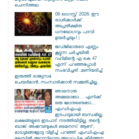
മറുപടിയുമായി ആഭ്യന്തര മന്ത്രി രമേശ്
ചെന്നിത്തല
06 ഓഗസ്റ്റ് 2026: ഈ
രാശിക്കാർക്ക്
അപ്രതീക്ഷിത
ധനയോഗവും പദവി
ഉയർച്ചയും! |
ജഡ്ജിമാരുടെ എണ്ണം
കൂട്ടുന്ന ചർച്ചയിൽ
റഹിമിന്റെ എ കെ 47
എന്ന് പറഞ്ഞപ്പോൾ
സംഭവിച്ചത്..മണിയടിച്ച്
ഇരുത്തി രാജ്യസഭ
ചെയർമാൻ..സംസാരിക്കാൻ സമ്മതിച്ചില്ല..
ഞാനൊരു
അമ്മയാടോ.... എനിക്ക്
ഒരു മോനുണ്ടെടോ....
എംഡിഎംഎ
ഇടപാടുമായി ബന്ധമില്ല;
ലക്ഷങ്ങളുടെ ഇടപാട് നടത്തിയിട്ടില്ല; തന്റെ
ബാങ്ക് അക്കൗണ്ടുകൾ മൈനസ് ആണ്;
മാധ്യമങ്ങളോടു വിളിച്ച് പറഞ്ഞ് എംഡിഎംഎ