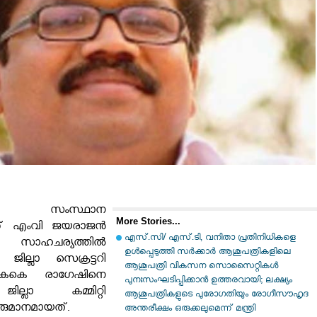
 സംസ്ഥാന
More Stories...
േക്ക് എംവി ജയരാജന്‍
എസ്.സി/ എസ്.ടി, വനിതാ പ്രതിനിധികളെ
ട്ട സാഹചര്യത്തില്‍
ഉൾപ്പെടുത്തി സർക്കാർ ആശുപത്രികളിലെ
‍ ജില്ലാ സെക്രട്ടറി
ആശുപത്രി വികസന സൊസൈറ്റികൾ
 കെകെ രാഗേഷിനെ
പുനഃസംഘടിപ്പിക്കാൻ ഉത്തരവായി; ലക്ഷ്യം
ില്ലാ കമ്മിറ്റി
ആശുപത്രികളുടെ പുരോഗതിയും രോഗീസൗഹൃദ
രുമാനമായത്.
അന്തരീക്ഷം ഒരുക്കലുമെന്ന് മന്ത്രി