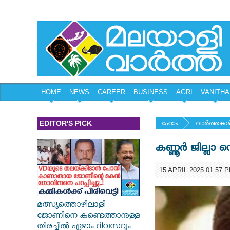
HOME
NEWS
CAREER
BUSINESS
AGRI
VANITHA
EDITOR'S PICK
ഹോം
വാര്‍ത്തകള്
കണ്ണൂര്‍ ജില്ല
15 APRIL 2025 01:57 
മത്സ്യത്തൊഴിലാളി
ജോണിനെ കണ്ടെത്താനുള്ള
തിരച്ചിൽ ഏഴാം ദിവസവും