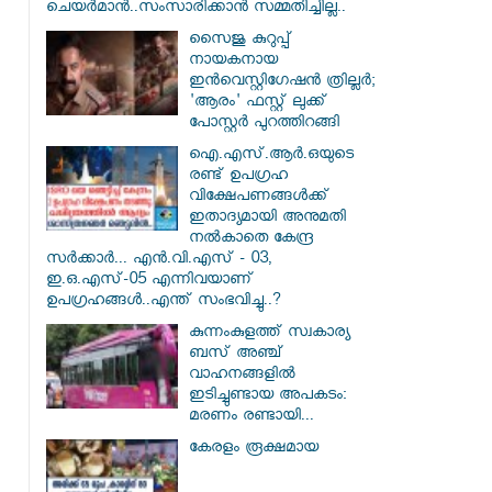
ചെയർമാൻ..സംസാരിക്കാൻ സമ്മതിച്ചില്ല..
സൈജു കുറുപ്പ്
നായകനായ
ഇൻവെസ്റ്റിഗേഷൻ ത്രില്ലർ;
'ആരം' ഫസ്റ്റ് ലുക്ക്
പോസ്റ്റർ പുറത്തിറങ്ങി
ഐ.എസ്.ആർ.ഒയുടെ
രണ്ട് ഉപഗ്രഹ
വിക്ഷേപണങ്ങൾക്ക്
ഇതാദ്യമായി അനുമതി
നൽകാതെ കേന്ദ്ര
സർക്കാർ... എൻ.വി.എസ് - 03,
ഇ.ഒ.എസ്-05 എന്നിവയാണ്
ഉപഗ്രഹങ്ങൾ..എന്ത് സംഭവിച്ചു..?
കുന്നംകുളത്ത് സ്വകാര്യ
ബസ് അഞ്ച്
വാഹനങ്ങളിൽ
ഇടിച്ചുണ്ടായ അപകടം:
മരണം രണ്ടായി...
കേരളം രൂക്ഷമായ