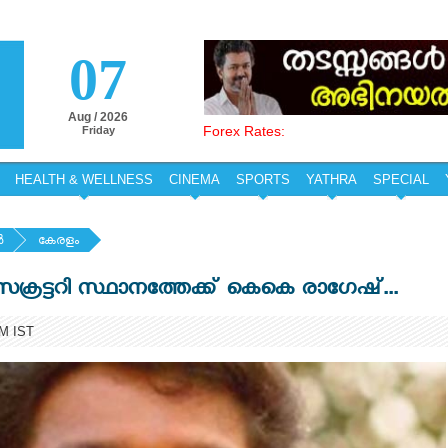
07
Aug / 2026
Forex Rates:
Friday
HEALTH & WELLNESS
CINEMA
SPORTS
YATHRA
SPECIAL
‍
കേരളം
ാ സെക്രട്ടറി സ്ഥാനത്തേക്ക് കെകെ രാഗേഷ്...
PM IST