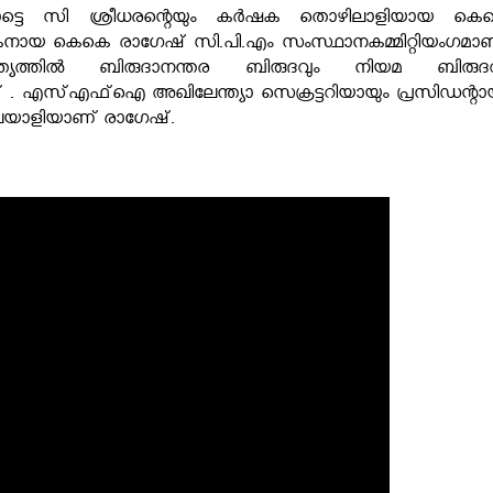
രോട്ടെ സി ശ്രീധരന്റെയും കര്‍ഷക തൊഴിലാളിയായ കെ
ായ കെകെ രാഗേഷ് സി.പി.എം സംസ്ഥാനകമ്മിറ്റിയംഗമാണ
ത്യത്തില്‍ ബിരുദാനന്തര ബിരുദവും നിയമ ബിരുദവ
ണ്ട് . എസ്എഫ്ഐ അഖിലേന്ത്യാ സെക്രട്ടറിയായും പ്രസിഡന്റായ
 മലയാളിയാണ് രാഗേഷ്.