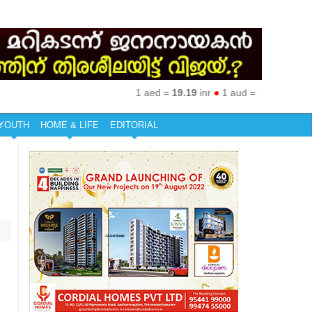
1 aed =
19.19
inr
●
1 aud =
50.27
inr
●
1 eur
YOUTH
HOME & LIFE
EDITORIAL