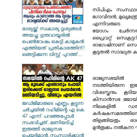
സിപിഎം സംസ്ഥാന
ഗോവിന്ദന്‍, മുഖ്യമന
എന്നിവരുടെ സാന
ഭാര്യയ്ക്ക് സ്വകാര്യ ദൃശ്യങ്ങൾ
യോഗം ചേര്‍ന്നത്.
അയച്ചു; ഗുരുവായൂരിൽ
പ്രൈവറ്റ് സെക്രട
പെൺവേഷം കെട്ടി കാമുകൻ
രാഗേഷിനാണ് സെക്രട
എത്തിയത് പ്രതികാരത്തിന്!
കൂടുതല്‍ സാദ്ധ്യത കല്
ഞെട്ടിക്കുന്ന ട്വിസ്റ്റ് പുറത്ത്...
രാജ്യസഭയില്‍ 
നടത്തിയിരുന്ന ഇദ്ദ
വിശ്വസ്തനും കൂടി
കിസാന്‍സഭ ജോയിന്
ജഡ്ജിമാരുടെ എണ്ണം കൂട്ടുന്ന
നിലകളില്‍ ഡല്
ചർച്ചയിൽ റഹിമിന്റെ എ കെ
കര്‍ഷകസമരത്തിന്
47 എന്ന് പറഞ്ഞപ്പോൾ
തിളങ്ങിയതും രാ
സംഭവിച്ചത്..മണിയടിച്ച്
മുന്‍തൂക്കം നല്‍കുന
ഇരുത്തി രാജ്യസഭ
ചെയർമാൻ..സംസാരിക്കാൻ