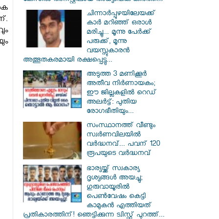
കേസിൽ അറസ്റ്റിലായ അധ്യാപിക കീർത്തന
കെ
ചിന്നാർപ്പുഴയിലേയക്ക്
്.
കാർ മറിഞ്ഞ് ഒരാൾ
ും
മരിച്ചു... മൂന്നു പേർക്ക്
ും
പരുക്ക്, മൂന്നു
വയസ്സുകാരൻ
അത്ഭുതകരമായി രക്ഷപ്പെട്ടു...
അടുത്ത 3 മണിക്കൂർ
അതീവ നിർണായകം;
ഈ ജില്ലകളിൽ റെഡ്
അലർട്ട്: പുതിയ
രോഗഭീതിയും...
സംസ്ഥാനത്ത് വീണ്ടും
സ്വർണവിലയിൽ
വർദ്ധനവ്... പവന് 120
രൂപയുടെ വർദ്ധനവ്
ഭാര്യയ്ക്ക് സ്വകാര്യ
ദൃശ്യങ്ങൾ അയച്ചു;
ഗുരുവായൂരിൽ
പെൺവേഷം കെട്ടി
കാമുകൻ എത്തിയത്
പ്രതികാരത്തിന്! ഞെട്ടിക്കുന്ന ട്വിസ്റ്റ് പുറത്ത്...