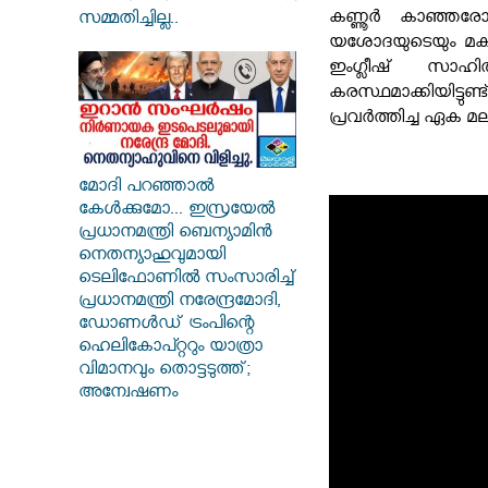
കണ്ണൂര്‍ കാഞ്ഞ
സമ്മതിച്ചില്ല..
യശോദയുടെയും മകന
ഇംഗ്ലീഷ് സാഹി
കരസ്ഥമാക്കിയിട്ടു
പ്രവര്‍ത്തിച്ച ഏക
മോദി പറഞ്ഞാൽ
കേൾക്കുമോ... ഇസ്രയേൽ
പ്രധാനമന്ത്രി ബെന്യാമിൻ
നെതന്യാഹുവുമായി
ടെലിഫോണിൽ സംസാരിച്ച്
പ്രധാനമന്ത്രി നരേന്ദ്രമോദി,
ഡോണൾഡ് ട്രംപിന്റെ
ഹെലികോപ്റ്ററും യാത്രാ
വിമാനവും തൊട്ടടുത്ത്;
അന്വേഷണം