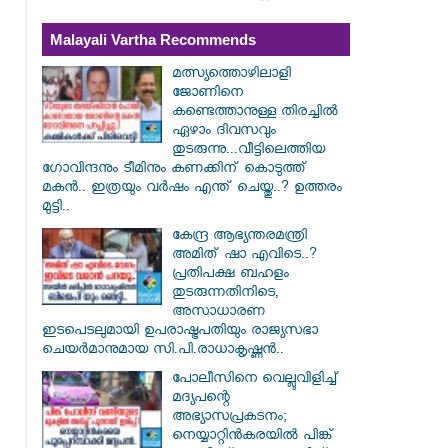
Malayali Vartha Recommends
മത്സ്യത്തൊഴിലാളി
ജോണിനെ
കണ്ടെത്താനുള്ള തിരച്ചിൽ
ഏഴാം ദിവസവും
തുടരുന്നു...വീട്ടിലെത്തിയ
ഗോവിന്ദനും ടീമിനും കണക്കിന് കൊടുത്ത്
മകൻ.. ഇത്രയും വർഷം എന്ത് ചെയ്തു..? ഉത്തരം
മുട്ടി..
കേന്ദ്ര ആഭ്യന്തരമന്ത്രി
അമിത് ഷാ എവിടെ..?
പ്രതിപക്ഷ ബഹളം
തുടരുന്നതിനിടെ,
അസാധാരണ
ഇടപെടലുമായി ഉപരാഷ്ട്രപതിയും രാജ്യസഭാ
ചെയർമാനുമായ സി.പി.രാധാകൃഷ്ണൻ..
പോലീസിനെ വെല്ലുവിളിച്ച്
മദ്യപന്റെ
അഭ്യാസപ്രകടനം;
നെയ്യാറ്റിൻകരയിൽ പിങ്ക്