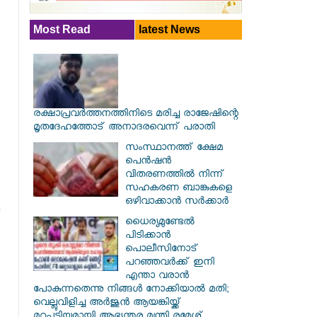
Most Read
latest News
രക്ഷാപ്രവര്‍ത്തനത്തിനിടെ മരിച്ച രാജേഷിന്റെ
മൃതദേഹത്തോട് അനാദരവെന്ന് പരാതി
സംസ്ഥാനത്ത് ക്ഷേമ
പെൻഷൻ
വിതരണത്തിൽ നിന്ന്
സഹകരണ ബാങ്കുകളെ
ഒഴിവാക്കാൻ സർക്കാർ
ധൈര്യമുണ്ടേൽ
പിടിക്കാൻ
പൊലീസിനോട്
പറഞ്ഞവർക്ക് ഇനി
എന്താ വരാൻ
പോകുന്നതെന്നു നിങ്ങൾ നോക്കിയാൽ മതി;
വെല്ലുവിളിച്ച അർജുൻ ആയങ്കിയ്ക്ക്