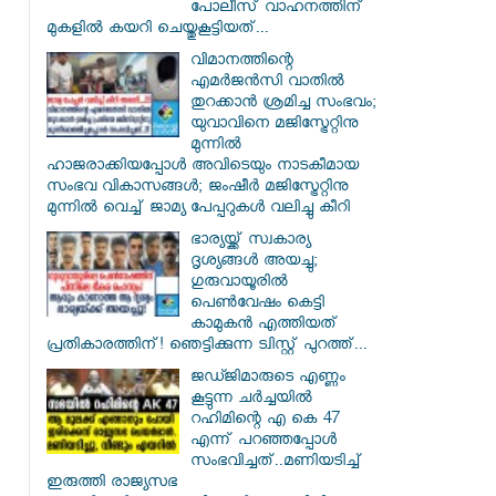
പോലീസ് വാഹനത്തിന്
മുകളിൽ കയറി ചെയ്തുകൂട്ടിയത്...
വിമാനത്തിന്റെ
എമർജൻസി വാതിൽ
തുറക്കാൻ ശ്രമിച്ച സംഭവം;
യുവാവിനെ മജിസ്ട്രേറ്റിനു
മുന്നിൽ
ഹാജരാക്കിയപ്പോൾ അവിടെയും നാടകീമായ
സംഭവ വികാസങ്ങൾ; ജംഷീർ മജിസ്ട്രേറ്റിനു
മുന്നിൽ വെച്ച് ജാമ്യ പേപ്പറുകൾ വലിച്ചു കീറി
ഭാര്യയ്ക്ക് സ്വകാര്യ
ദൃശ്യങ്ങൾ അയച്ചു;
ഗുരുവായൂരിൽ
പെൺവേഷം കെട്ടി
കാമുകൻ എത്തിയത്
പ്രതികാരത്തിന്! ഞെട്ടിക്കുന്ന ട്വിസ്റ്റ് പുറത്ത്...
ജഡ്ജിമാരുടെ എണ്ണം
കൂട്ടുന്ന ചർച്ചയിൽ
റഹിമിന്റെ എ കെ 47
എന്ന് പറഞ്ഞപ്പോൾ
സംഭവിച്ചത്..മണിയടിച്ച്
ഇരുത്തി രാജ്യസഭ