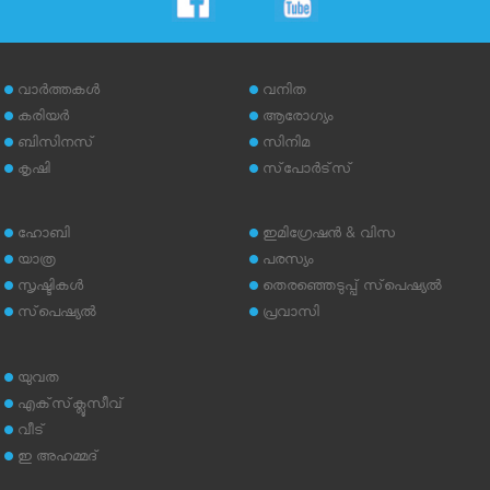
വാര്‍ത്തകള്‍
വനിത
കരിയര്‍
ആരോഗ്യം
ബിസിനസ്
സിനിമ
കൃഷി
സ്‌പോര്‍ട്‌സ്
ഹോബി
ഇമിഗ്രേഷന്‍ & വിസ
യാത്ര
പരസ്യം
സൃഷ്ടികള്‍
തെരഞ്ഞെടുപ്പ് സ്‌പെഷ്യല്‍
സ്‌പെഷ്യല്‍
പ്രവാസി
യുവത
എക്‌സ്‌ക്ലൂസീവ്
വീട്
ഇ അഹമ്മദ്‌