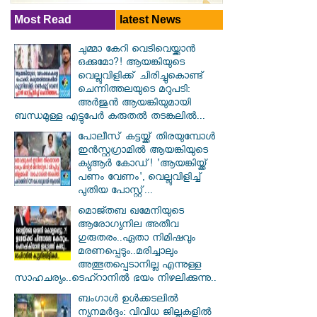
Most Read
latest News
ചുമ്മാ കേറി വെടിവെയ്ക്കാൻ
ഒക്കുമോ?! ആയങ്കിയുടെ
വെല്ലുവിളിക്ക് ചിരിച്ചുകൊണ്ട്
ചെന്നിത്തലയുടെ മറുപടി:
അർജുൻ ആയങ്കിയുമായി
ബന്ധമുള്ള എട്ടുപേർ കരുതൽ തടങ്കലിൽ...
പോലീസ് കട്ടയ്ക്ക് തിരയുമ്പോൾ
ഇൻസ്റ്റഗ്രാമിൽ ആയങ്കിയുടെ
ക്യുആർ കോഡ്! 'ആയങ്കിയ്ക്ക്
പണം വേണം', വെല്ലുവിളിച്ച്
പുതിയ പോസ്റ്റ്...
മൊജ്തബ ഖമേനിയുടെ
ആരോഗ്യനില അതീവ
ഗുരുതരം..ഏതാ നിമിഷവും
മരണപ്പെടും..മരിച്ചാലും
അത്ഭുതപ്പെടാനില്ല എന്നുള്ള
സാഹചര്യം..ടെഹ്റാനിൽ ഭയം നിഴലിക്കുന്നു..
ബംഗാൾ ഉൾക്കടലിൽ
ന്യൂനമർദ്ദം: വിവിധ ജില്ലകളിൽ