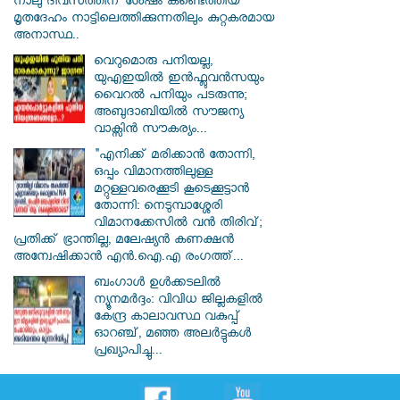
നാലു ദിവസത്തിന് ശേഷം കണ്ടെത്തിയ
മൃതദേഹം നാട്ടിലെത്തിക്കുന്നതിലും കുറ്റകരമായ
അനാസ്ഥ..
വെറുമൊരു പനിയല്ല,
യുഎഇയിൽ ഇൻഫ്ലുവൻസയും
വൈറൽ പനിയും പടരുന്നു;
അബുദാബിയിൽ സൗജന്യ
വാക്സിൻ സൗകര്യം...
"എനിക്ക് മരിക്കാൻ തോന്നി,
ഒപ്പം വിമാനത്തിലുള്ള
മറ്റുള്ളവരെക്കൂടി കൂടെക്കൂട്ടാൻ
തോന്നി: നെടുമ്പാശ്ശേരി
വിമാനക്കേസിൽ വൻ തിരിവ്;
പ്രതിക്ക് ഭ്രാന്തില്ല, മലേഷ്യൻ കണക്ഷൻ
അന്വേഷിക്കാൻ എൻ.ഐ.എ രംഗത്ത്...
ബംഗാൾ ഉൾക്കടലിൽ
ന്യൂനമർദ്ദം: വിവിധ ജില്ലകളിൽ
കേന്ദ്ര കാലാവസ്ഥ വകുപ്പ്
ഓറഞ്ച്, മഞ്ഞ അലർട്ടുകൾ
പ്രഖ്യാപിച്ചു...