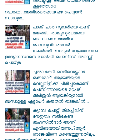
അടച്ചുപൂട്ടി ചൈന..വിമാനങ്ങൾ
കൂട്ടത്തോടെ
റദ്ധാക്കി..അതിശക്തമായ മഴ പെയ്യാൻ
സാധ്യത..
പാക് ചാര സുന്ദരിയെ കണ്ട്
മയങ്ങി.. രാജ്യസുരക്ഷയെ
ബാധിക്കുന്ന അതീവ
രഹസ്യവിവരങ്ങൾ
ചോർത്തി..ഇന്ത്യൻ വ്യോമസേനാ
ഉദ്യോഗസ്ഥനെ ഡൽഹി പൊലീസ് അറസ്റ്റ്
ചെയ്‌തു..
ചുമ്മാ കേറി വെടിവെയ്ക്കാൻ
ഒക്കുമോ?! ആയങ്കിയുടെ
വെല്ലുവിളിക്ക് ചിരിച്ചുകൊണ്ട്
ചെന്നിത്തലയുടെ മറുപടി:
അർജുൻ ആയങ്കിയുമായി
ബന്ധമുള്ള എട്ടുപേർ കരുതൽ തടങ്കലിൽ...
ക്യാമ്പ് ചെയ്ത് തിരച്ചിലിന്
നേതൃത്വം നല്‍കേണ്ട
തഹസില്‍ദാര്‍ അന്ന്
എവിടെയായിരുന്നു..?ആര്‍.
രാജേഷിനെ കണ്ടെത്തുന്നതിലും,