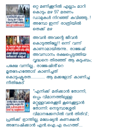
ഒറ്റ മണിക്കൂറിൽ എല്ലാം മാറി
കൊടും മഴ 97 മരണം
ഡാമുകൾ നിറഞ്ഞ് കവിഞ്ഞു..!
അമ്പോ ഇന്ന് രാത്രിയിൽ
തെക്ക് മഴ
അവൻ അവന്റെ ജീവൻ
കൊടുത്തില്ലേ!! ഒന്ന് വന്ന്
കാണാമായിരുന്നു.. രാജേഷ്
അവസാനം രക്ഷപ്പെടുത്തിയ
വൃദ്ധനെ തിരഞ്ഞ് ആ കുടുംബം;
പക്ഷേ വന്നില്ല.. രാജേഷിൻ്റെ
മൃതദേഹത്തോട് കാണിച്ചത്
കൊടുംക്രൂരത............ ആ മക്കളോട് കാണിച്ച
നീതികേട്
"എനിക്ക് മരിക്കാൻ തോന്നി,
ഒപ്പം വിമാനത്തിലുള്ള
മറ്റുള്ളവരെക്കൂടി കൂടെക്കൂട്ടാൻ
തോന്നി: നെടുമ്പാശ്ശേരി
വിമാനക്കേസിൽ വൻ തിരിവ്;
പ്രതിക്ക് ഭ്രാന്തില്ല, മലേഷ്യൻ കണക്ഷൻ
അന്വേഷിക്കാൻ എൻ.ഐ.എ രംഗത്ത്...