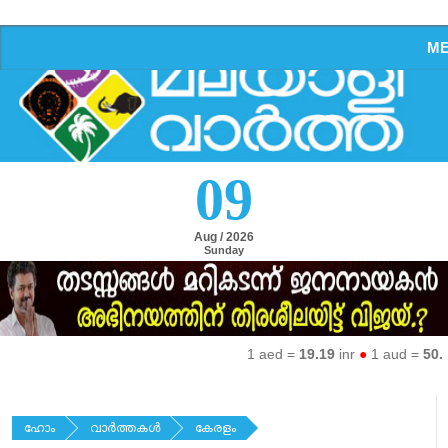
M
09
Aug / 2026
Sunday
1 aed =
19.19
inr
●
1 aud =
50.27
i
ഹോം
വാര്‍ത്തകള്‍
കേരളം