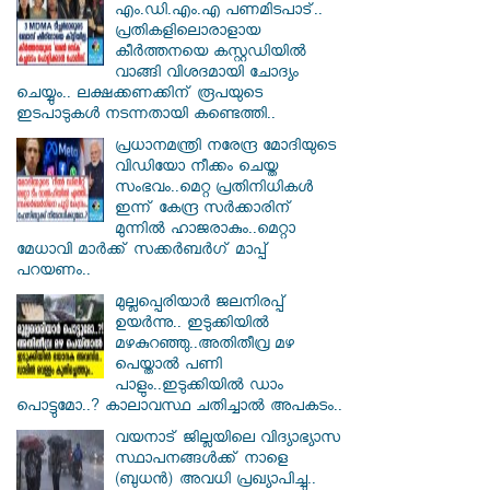
എം.ഡി.എം.എ പണമിടപാട്..
പ്രതികളിലൊരാളായ
കീര്‍ത്തനയെ കസ്റ്റഡിയില്‍
വാങ്ങി വിശദമായി ചോദ്യം
ചെയ്യും.. ലക്ഷക്കണക്കിന് രൂപയുടെ
ഇടപാടുകള്‍ നടന്നതായി കണ്ടെത്തി..
പ്രധാനമന്ത്രി നരേന്ദ്ര മോദിയുടെ
വിഡിയോ നീക്കം ചെയ്ത
സംഭവം..മെറ്റ പ്രതിനിധികൾ
ഇന്ന് കേന്ദ്ര സർക്കാരിന്
മുന്നിൽ ഹാജരാകും..മെറ്റാ
മേധാവി മാർക്ക് സക്കർബർഗ് മാപ്പ്
പറയണം..
മുല്ലപ്പെരിയാർ ജലനിരപ്പ്
ഉയർന്നു.. ഇടുക്കിയിൽ
മഴകുറഞ്ഞു..അതിതീവ്ര മഴ
പെയ്താൽ പണി
പാളും..ഇടുക്കിയിൽ ഡാം
പൊട്ടുമോ..? കാലാവസ്ഥ ചതിച്ചാൽ അപകടം..
വയനാട് ജില്ലയിലെ വിദ്യാഭ്യാസ
സ്ഥാപനങ്ങൾക്ക് നാളെ
(ബുധൻ) അവധി പ്രഖ്യാപിച്ചു..