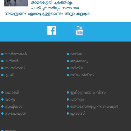
താമരശ്ശേരി ചുരത്തിലും
പാൽചുരത്തിലും ഗതാഗത
നിയന്ത്രണം ഏർപ്പെടുത്തുമെന്നും ജില്ലാ കളക്ടർ..
വാര്‍ത്തകള്‍
വനിത
കരിയര്‍
ആരോഗ്യം
ബിസിനസ്
സിനിമ
കൃഷി
സ്‌പോര്‍ട്‌സ്
ഹോബി
ഇമിഗ്രേഷന്‍ & വിസ
യാത്ര
പരസ്യം
സൃഷ്ടികള്‍
തെരഞ്ഞെടുപ്പ് സ്‌പെഷ്യല്‍
സ്‌പെഷ്യല്‍
പ്രവാസി