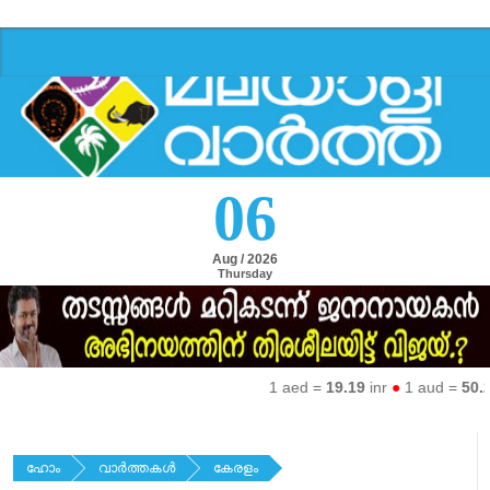
06
Aug / 2026
Thursday
1 aed =
19.19
inr
●
1 aud =
50.27
i
ഹോം
വാര്‍ത്തകള്‍
കേരളം