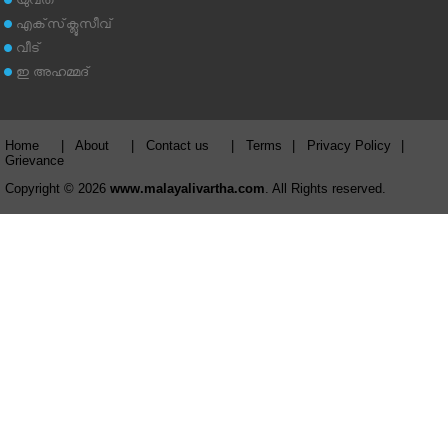
യുവത
എക്‌സ്‌ക്ലൂസീവ്
വീട്
ഇ അഹമ്മദ്‌
Home
|
About
|
Contact us
|
Terms
|
Privacy Policy
|
Grievance
Copyright © 2026
www.malayalivartha.com
. All Rights reserved.