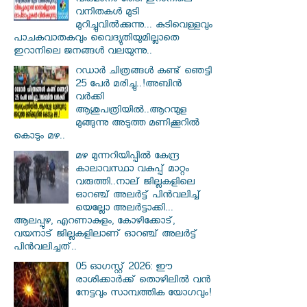
വരുമാനം തേടി ഇറാനിലെ
വനിതകള്‍ മുടി
മുറിച്ചുവില്‍ക്കുന്നു... കുടിവെള്ളവും
പാചകവാതകവും വൈദ്യുതിയുമില്ലാതെ
ഇറാനിലെ ജനങ്ങള്‍ വലയുന്നു..
റഡാർ ചിത്രങ്ങൾ കണ്ട് ഞെട്ടി
25 പേർ മരിച്ചു..!അബിൻ
വർക്കി
ആശുപത്രിയിൽ..ആറന്മുള
മുങ്ങുന്നു അടുത്ത മണിക്കൂറിൽ
കൊടും മഴ..
മഴ മുന്നറിയിപ്പിൽ കേന്ദ്ര
കാലാവസ്ഥാ വകുപ്പ് മാറ്റം
വരുത്തി..നാല് ജില്ലകളിലെ
ഓറഞ്ച് അലർട്ട് പിൻവലിച്ച്
യെല്ലോ അലർട്ടാക്കി...
ആലപ്പുഴ, എറണാകുളം, കോഴിക്കോട്,
വയനാട് ജില്ലകളിലാണ് ഓറഞ്ച് അലർട്ട്
പിൻവലിച്ചത്..
05 ഓഗസ്റ്റ് 2026: ഈ
രാശിക്കാർക്ക് തൊഴിലിൽ വൻ
നേട്ടവും സാമ്പത്തിക യോഗവും!