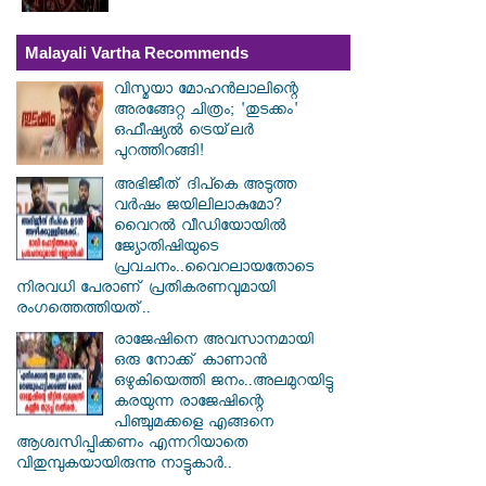
Malayali Vartha Recommends
വിസ്മയാ മോഹൻലാലിന്റെ
അരങ്ങേറ്റ ചിത്രം; 'തുടക്കം'
ഒഫീഷ്യൽ ട്രെയ്‌ലർ
പുറത്തിറങ്ങി!
അഭിജീത് ദിപ്കെ അടുത്ത
വർഷം ജയിലിലാകുമോ?
വൈറൽ വീഡിയോയിൽ
ജ്യോതിഷിയുടെ
പ്രവചനം..വൈറലായതോടെ
നിരവധി പേരാണ് പ്രതികരണവുമായി
രംഗത്തെത്തിയത്..
രാജേഷിനെ അവസാനമായി
ഒരു നോക്ക് കാണാൻ
ഒഴുകിയെത്തി ജനം..അലമുറയിട്ടു
കരയുന്ന രാജേഷിന്റെ
പിഞ്ചുമക്കളെ എങ്ങനെ
ആശ്വസിപ്പിക്കണം എന്നറിയാതെ
വിതുമ്പുകയായിരുന്നു നാട്ടുകാർ..