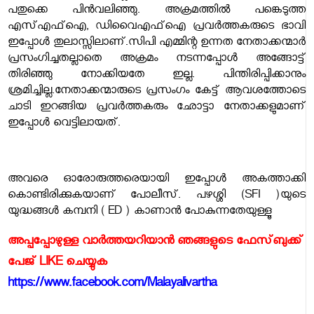
പതുക്കെ പിൻവലിഞ്ഞു. അക്രമത്തിൽ പങ്കെടുത്ത
എസ്എഫ്ഐ, ഡിവൈഎഫ്ഐ പ്രവർത്തകരുടെ ഭാവി
ഇപ്പോൾ തുലാസ്സിലാണ്.സിപി എമ്മിന്റ ഉന്നത നേതാക്കന്മാർ
പ്രസംഗിച്ചതല്ലാതെ അക്രമം നടന്നപ്പോൾ അങ്ങോട്ട്
തിരിഞ്ഞു നോക്കിയതേ ഇല്ല. പിന്തിരിപ്പിക്കാനും
ശ്രമിച്ചില്ല.നേതാക്കന്മാരുടെ പ്രസംഗം കേട്ട് ആവശത്തോടെ
ചാടി ഇറങ്ങിയ പ്രവർത്തകരും ഛോട്ടാ നേതാക്കളുമാണ്
ഇപ്പോൾ വെട്ടിലായത്.
അവരെ ഓരോരുത്തരെയായി ഇപ്പോൾ അകത്താക്കി
കൊണ്ടിരിക്കുകയാണ് പോലീസ്. പഴശ്ശി (SFI )യുടെ
യുദ്ധങ്ങൾ കമ്പനി ( ED ) കാണാൻ പോകുന്നതേയുള്ളൂ
അപ്പപ്പോഴുള്ള വാര്‍ത്തയറിയാന്‍ ഞങ്ങളുടെ ഫേസ്‌ബുക്ക്‌
പേജ് LIKE ചെയ്യുക
https://www.facebook.com/Malayalivartha