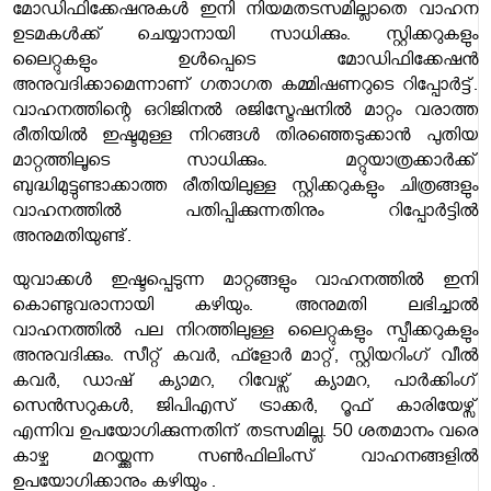
മോഡിഫിക്കേഷനുകൾ ഇനി നിയമതടസമില്ലാതെ വാഹന
ഉടമകൾക്ക് ചെയ്യാനായി സാധിക്കും. സ്റ്റിക്കറുകളും
ലൈറ്റുകളും ഉൾപ്പെടെ മോഡിഫിക്കേഷൻ
അനുവദിക്കാമെന്നാണ് ഗതാഗത കമ്മിഷണറുടെ റിപ്പോർട്ട്.
വാഹനത്തിന്റെ ഒറിജിനൽ രജിസ്ട്രേഷനിൽ മാറ്റം വരാത്ത
രീതിയിൽ ഇഷ്ടമുള്ള നിറങ്ങൾ തിരഞ്ഞെടുക്കാൻ പുതിയ
മാറ്റത്തിലൂടെ സാധിക്കും. മറ്റുയാത്രക്കാർക്ക്
ബുദ്ധിമുട്ടുണ്ടാക്കാത്ത രീതിയിലുള്ള സ്റ്റിക്കറുകളും ചിത്രങ്ങളും
വാഹനത്തിൽ പതിപ്പിക്കുന്നതിനും റിപ്പോർട്ടിൽ
അനുമതിയുണ്ട്.
യുവാക്കൾ ഇഷ്ടപ്പെടുന്ന മാറ്റങ്ങളും വാഹനത്തിൽ ഇനി
കൊണ്ടുവരാനായി കഴിയും. അനുമതി ലഭിച്ചാൽ
വാഹനത്തിൽ പല നിറത്തിലുള്ള ലൈറ്റുകളും സ്പീക്കറുകളും
അനുവദിക്കും. സീറ്റ് കവർ, ഫ്ളോർ മാറ്റ്, സ്റ്റിയറിംഗ് വീൽ
കവർ, ഡാഷ് ക്യാമറ, റിവേഴ്സ് ക്യാമറ, പാർക്കിംഗ്
സെൻസറുകൾ, ജിപിഎസ് ട്രാക്കർ, റൂഫ് കാരിയേഴ്സ്
എന്നിവ ഉപയോഗിക്കുന്നതിന് തടസമില്ല. 50 ശതമാനം വരെ
കാഴ്ച മറയ്ക്കുന്ന സൺഫിലിംസ് വാഹനങ്ങളിൽ
ഉപയോഗിക്കാനും കഴിയും .