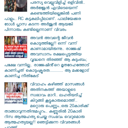
പരസ്യ വെല്ലുവിളിച്ച് ഒളിവിൽ..
അർജ്ജുൻ എവിടെയെന്ന്
കണ്ടെത്തിയില്ലെങ്കിൽ പണി
പാളും.. RC കട്ടകലിപ്പിലാണ്. പാലിയേക്കര
ടോൾ പ്ലാസ കടന്ന അർജുൻ ആയങ്കി
പിന്നാരും കണ്ടില്ലെന്നാണ് വിവരം
അവൻ അവന്റെ ജീവൻ
കൊടുത്തില്ലേ!! ഒന്ന് വന്ന്
കാണാമായിരുന്നു.. രാജേഷ്
അവസാനം രക്ഷപ്പെടുത്തിയ
വൃദ്ധനെ തിരഞ്ഞ് ആ കുടുംബം;
പക്ഷേ വന്നില്ല.. രാജേഷിൻ്റെ മൃതദേഹത്തോട്
കാണിച്ചത് കൊടുംക്രൂരത............ ആ മക്കളോട്
കാണിച്ച നീതികേട്
വിവാഹം കഴിഞ്ഞ് മാസങ്ങൾ
അതിനകത്ത് അയാളുടെ
സ്വഭാവം മാറി.. ലഹരിയടിച്ച്
കിറുങ്ങി കൂട്ടുകാരുമൊത്ത്..
മറ്റൊരു പെണ്ണും..ഒരു 20കാരിക്ക്
താങ്ങാവുന്നതിനുമപ്പുറം.. കണ്ണൂരിൽ 20കാരി
റിസ ആത്മഹത്യ ചെയ്ത സംഭവം വെറുമൊരു
ആത്മഹത്യയല്ല!! ഞെട്ടിക്കുന്ന വിവരങ്ങൾ