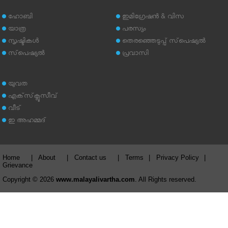
ഹോബി
ഇമിഗ്രേഷന്‍ & വിസ
യാത്ര
പരസ്യം
സൃഷ്ടികള്‍
തെരഞ്ഞെടുപ്പ് സ്‌പെഷ്യല്‍
സ്‌പെഷ്യല്‍
പ്രവാസി
യുവത
എക്‌സ്‌ക്ലൂസീവ്
വീട്
ഇ അഹമ്മദ്‌
Home
|
About
|
Contact us
|
Terms
|
Privacy Policy
|
Grievance
Copyright © 2026
www.malayalivartha.com
. All Rights reserved.