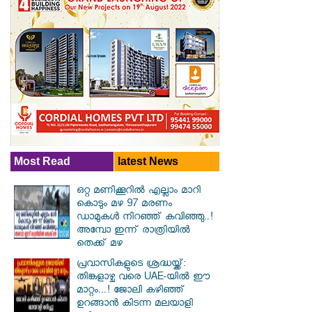
Most Read
latest News
ഒറ്റ മണിക്കൂറിൽ എല്ലാം മാറി
കൊടും മഴ 97 മരണം
ഡാമുകൾ നിറഞ്ഞ് കവിഞ്ഞു..!
അമ്പോ ഇന്ന് രാത്രിയിൽ
തെക്ക് മഴ
പ്രവാസികളുടെ ശ്രദ്ധയ്ക്ക്:
തിങ്കളാഴ്ച വരെ UAE-യിൽ ഈ
മാറ്റം...! ജോലി കഴിഞ്ഞ്
ഉറങ്ങാൻ കിടന്ന മലയാളി