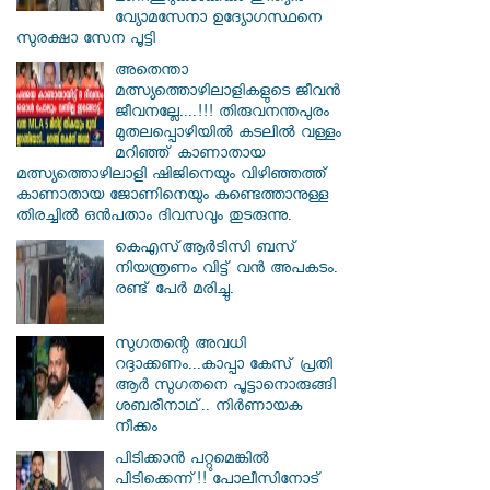
വ്യോമസേനാ ഉദ്യോഗസ്ഥനെ
സുരക്ഷാ സേന പൂട്ടി
അതെന്താ
മത്സ്യത്തൊഴിലാളികളുടെ ജീവൻ
ജീവനല്ലേ....!!! തിരുവനന്തപുരം
മുതലപ്പൊഴിയില്‍ കടലില്‍ വള്ളം
മറിഞ്ഞ് കാണാതായ
മത്സ്യത്തൊഴിലാളി ഷിജിനെയും വിഴിഞ്ഞത്ത്
കാണാതായ ജോണിനെയും കണ്ടെത്താനുള്ള
തിരച്ചില്‍ ഒന്‍പതാം ദിവസവും തുടരുന്നു.
കെഎസ്ആര്‍ടിസി ബസ്
നിയന്ത്രണം വിട്ട് വൻ അപകടം.
രണ്ട് പേർ മരിച്ചു.
സു​ഗതന്റെ അവധി
റദ്ദാക്കണം...കാപ്പാ കേസ് പ്രതി
ആർ സു​ഗതനെ പൂട്ടാനൊരുങ്ങി
ശബരീനാഥ്.. നിർണായക
നീക്കം
പിടിക്കാൻ പറ്റുമെങ്കിൽ
പിടിക്കെന്ന്!! പോലീസിനോട്