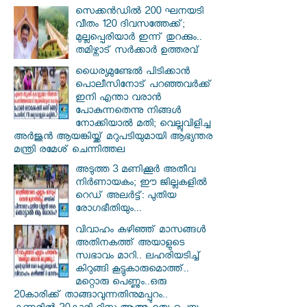
സെക്കൻഡിൽ 200 ഘനയടി
വീതം 120 ദിവസത്തേക്ക്;
മുല്ലപ്പെരിയാർ ഇന്ന് തുറക്കും..
തമിഴ്നാട് സർക്കാർ ഉത്തരവ്
ധൈര്യമുണ്ടേൽ പിടിക്കാൻ
പൊലീസിനോട് പറഞ്ഞവർക്ക്
ഇനി എന്താ വരാൻ
പോകുന്നതെന്നു നിങ്ങൾ
നോക്കിയാൽ മതി; വെല്ലുവിളിച്ച
അർജുൻ ആയങ്കിയ്ക്ക് മറുപടിയുമായി ആഭ്യന്തര
മന്ത്രി രമേശ് ചെന്നിത്തല
അടുത്ത 3 മണിക്കൂർ അതീവ
നിർണായകം; ഈ ജില്ലകളിൽ
റെഡ് അലർട്ട്: പുതിയ
രോഗഭീതിയും...
വിവാഹം കഴിഞ്ഞ് മാസങ്ങൾ
അതിനകത്ത് അയാളുടെ
സ്വഭാവം മാറി.. ലഹരിയടിച്ച്
കിറുങ്ങി കൂട്ടുകാരുമൊത്ത്..
മറ്റൊരു പെണ്ണും..ഒരു
20കാരിക്ക് താങ്ങാവുന്നതിനുമപ്പുറം..