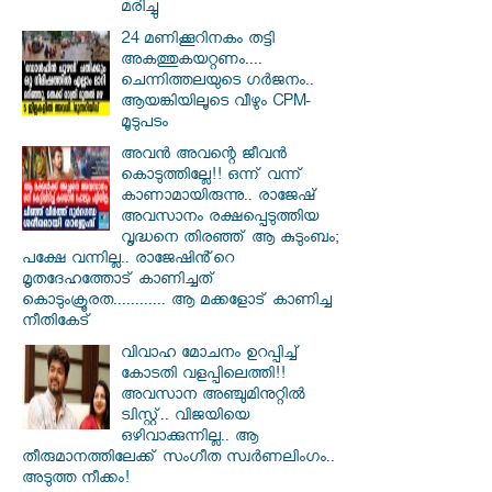
മരിച്ചു
24 മണിക്കൂറിനകം തട്ടി
അകത്തുകയറ്റണം....
ചെന്നിത്തലയുടെ ഗർജനം..
ആയങ്കിയിലൂടെ വീഴും CPM-
മൂടുപടം
അവൻ അവന്റെ ജീവൻ
കൊടുത്തില്ലേ!! ഒന്ന് വന്ന്
കാണാമായിരുന്നു.. രാജേഷ്
അവസാനം രക്ഷപ്പെടുത്തിയ
വൃദ്ധനെ തിരഞ്ഞ് ആ കുടുംബം;
പക്ഷേ വന്നില്ല.. രാജേഷിൻ്റെ
മൃതദേഹത്തോട് കാണിച്ചത്
കൊടുംക്രൂരത............ ആ മക്കളോട് കാണിച്ച
നീതികേട്
വിവാഹ മോചനം ഉറപ്പിച്ച്
കോടതി വളപ്പിലെത്തി!!
അവസാന അഞ്ചുമിനുറ്റിൽ
ട്വിസ്റ്റ്.. വിജയിയെ
ഒഴിവാക്കുന്നില്ല.. ആ
തീരുമാനത്തിലേക്ക് സംഗീത സ്വർണലിംഗം..
അടുത്ത നീക്കം!