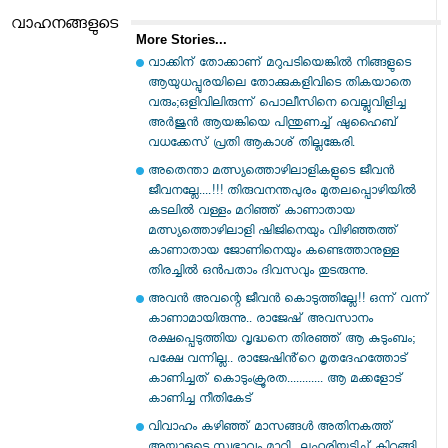
വാഹനങ്ങളുടെ
More Stories...
വാക്കിന് തോക്കാണ് മറുപടിയെങ്കിൽ നിങ്ങളുടെ
ആയുധപ്പുരയിലെ തോക്കുകളിവിടെ തികയാതെ
വരും;ഒളിവിലിരുന്ന് പൊലീസിനെ വെല്ലുവിളിച്ച
അർജുൻ ആയങ്കിയെ പിന്തുണച്ച് ഷുഹൈബ്
വധക്കേസ് പ്രതി ആകാശ് തില്ലങ്കേരി.
അതെന്താ മത്സ്യത്തൊഴിലാളികളുടെ ജീവൻ
ജീവനല്ലേ....!!! തിരുവനന്തപുരം മുതലപ്പൊഴിയില്‍
കടലില്‍ വള്ളം മറിഞ്ഞ് കാണാതായ
മത്സ്യത്തൊഴിലാളി ഷിജിനെയും വിഴിഞ്ഞത്ത്
കാണാതായ ജോണിനെയും കണ്ടെത്താനുള്ള
തിരച്ചില്‍ ഒന്‍പതാം ദിവസവും തുടരുന്നു.
അവൻ അവന്റെ ജീവൻ കൊടുത്തില്ലേ!! ഒന്ന് വന്ന്
കാണാമായിരുന്നു.. രാജേഷ് അവസാനം
രക്ഷപ്പെടുത്തിയ വൃദ്ധനെ തിരഞ്ഞ് ആ കുടുംബം;
പക്ഷേ വന്നില്ല.. രാജേഷിൻ്റെ മൃതദേഹത്തോട്
കാണിച്ചത് കൊടുംക്രൂരത............ ആ മക്കളോട്
കാണിച്ച നീതികേട്
വിവാഹം കഴിഞ്ഞ് മാസങ്ങൾ അതിനകത്ത്