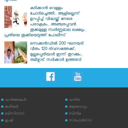
പുറത്ത്
കുടിക്കാൻ വെള്ളം
ചോദിച്ചെത്തി.. ആളില്ലെന്ന്
ഉറപ്പിച്ച് വിദ്ധയ്ക്ക് നേരെ
പരാക്രമം.. അഞ്ചരപ്പവൻ
തൂക്കമുള്ള സ്വർണ്ണമാല ലക്ഷ്യം..
പ്രതിയെ തൂക്കിയെടുത്ത് പോലീസ്
സെക്കൻഡിൽ 200 ഘനയടി
വീതം 120 ദിവസത്തേക്ക്;
മുല്ലപ്പെരിയാർ ഇന്ന് തുറക്കും..
തമിഴ്നാട് സർക്കാർ ഉത്തരവ്
വാര്‍ത്തകള്‍
വനിത
കരിയര്‍
ആരോഗ്യം
ബിസിനസ്
സിനിമ
കൃഷി
സ്‌പോര്‍ട്‌സ്