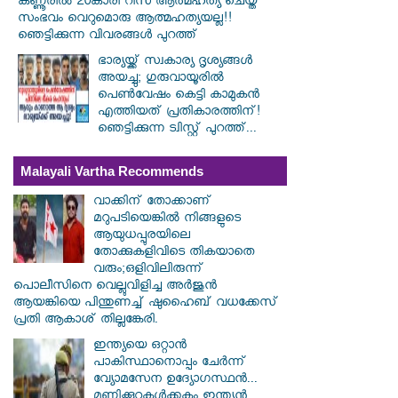
കണ്ണൂരിൽ 20കാരി റിസ ആത്മഹത്യ ചെയ്ത
സംഭവം വെറുമൊരു ആത്മഹത്യയല്ല!!
ഞെട്ടിക്കുന്ന വിവരങ്ങൾ പുറത്ത്
ഭാര്യയ്ക്ക് സ്വകാര്യ ദൃശ്യങ്ങൾ
അയച്ചു; ഗുരുവായൂരിൽ
പെൺവേഷം കെട്ടി കാമുകൻ
എത്തിയത് പ്രതികാരത്തിന്!
ഞെട്ടിക്കുന്ന ട്വിസ്റ്റ് പുറത്ത്...
Malayali Vartha Recommends
വാക്കിന് തോക്കാണ്
മറുപടിയെങ്കിൽ നിങ്ങളുടെ
ആയുധപ്പുരയിലെ
തോക്കുകളിവിടെ തികയാതെ
വരും;ഒളിവിലിരുന്ന്
പൊലീസിനെ വെല്ലുവിളിച്ച അർജുൻ
ആയങ്കിയെ പിന്തുണച്ച് ഷുഹൈബ് വധക്കേസ്
പ്രതി ആകാശ് തില്ലങ്കേരി.
ഇന്ത്യയെ ഒറ്റാൻ
പാകിസ്ഥാനൊപ്പം ചേർന്ന്
വ്യോമസേന ഉദ്യോ​ഗസ്ഥൻ...
മണിക്കൂറുകൾക്കകം ഇന്ത്യൻ