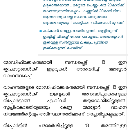
അയാളുടെ സ്വഭാവം മാറി.. ലഹരിയടിച്ച് കിറുങ്ങി
കൂട്ടുകാരുമൊത്ത്.. മറ്റൊരു പെണ്ണും..ഒരു 20കാരിക്ക്
താങ്ങാവുന്നതിനുമപ്പുറം.. കണ്ണൂരിൽ 20കാരി റിസ
ആത്മഹത്യ ചെയ്ത സംഭവം വെറുമൊരു
ആത്മഹത്യയല്ല!! ഞെട്ടിക്കുന്ന വിവരങ്ങൾ പുറത്ത്
കുടിക്കാൻ വെള്ളം ചോദിച്ചെത്തി.. ആളില്ലെന്ന്
ഉറപ്പിച്ച് വിദ്ധയ്ക്ക് നേരെ പരാക്രമം.. അഞ്ചരപ്പവൻ
തൂക്കമുള്ള സ്വർണ്ണമാല ലക്ഷ്യം.. പ്രതിയെ
തൂക്കിയെടുത്ത് പോലീസ്
മോഡിഫിക്കേഷനുമായി ബന്ധപ്പെട്ട് 18 ഇന
രൂപമാറ്റങ്ങൾക്ക് ഇളവുകൾ അനുവദിച്ച് മോട്ടോർ
വാഹനവകുപ്പ്
വാഹനങ്ങളുടെ മോഡിഫിക്കേഷനുമായി ബന്ധപ്പെട്ട് 18 ഇന
രൂപമാറ്റങ്ങൾക്ക് ഇളവുകൾ അനുവദിച്ചുകൊണ്ടുള്ള
റിപ്പോർട്ടാണ് എംവിഡി തയ്യാറാക്കിയിട്ടുള്ളത്.
സുപ്രീംകോടതിയുടെയും കേന്ദ്ര മോട്ടോർ വാഹന
നിയമത്തിന്റെയും അടിസ്ഥാനത്തിലാണ് റിപ്പോർട്ടുകളുള്ളത്.
റിപ്പോർട്ടിൽ പരാമർശിച്ചിട്ടുള്ള 18 തരത്തിലുള്ള