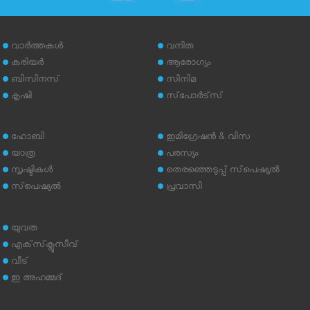
വാര്‍ത്തകള്‍
വനിത
കരിയര്‍
ആരോഗ്യം
ബിസിനസ്
സിനിമ
കൃഷി
സ്‌പോര്‍ട്‌സ്
ഹോബി
ഇമിഗ്രേഷന്‍ & വിസ
യാത്ര
പരസ്യം
സൃഷ്ടികള്‍
തെരഞ്ഞെടുപ്പ് സ്‌പെഷ്യല്‍
സ്‌പെഷ്യല്‍
പ്രവാസി
യുവത
എക്‌സ്‌ക്ലൂസീവ്
വീട്
ഇ അഹമ്മദ്‌