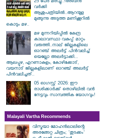
25 പേർ മരിച്ചു..!അബിൻ
വർക്കി
ആശുപത്രിയിൽ..ആറന്മുള
മുങ്ങുന്നു അടുത്ത മണിക്കൂറിൽ
കൊടും മഴ..
മഴ മുന്നറിയിപ്പിൽ കേന്ദ്ര
കാലാവസ്ഥാ വകുപ്പ് മാറ്റം
വരുത്തി..നാല് ജില്ലകളിലെ
ഓറഞ്ച് അലർട്ട് പിൻവലിച്ച്
യെല്ലോ അലർട്ടാക്കി...
ആലപ്പുഴ, എറണാകുളം, കോഴിക്കോട്,
വയനാട് ജില്ലകളിലാണ് ഓറഞ്ച് അലർട്ട്
പിൻവലിച്ചത്..
05 ഓഗസ്റ്റ് 2026: ഈ
രാശിക്കാർക്ക് തൊഴിലിൽ വൻ
നേട്ടവും സാമ്പത്തിക യോഗവും!
Malayali Vartha Recommends
വിസ്മയാ മോഹൻലാലിന്റെ
അരങ്ങേറ്റ ചിത്രം; 'തുടക്കം'