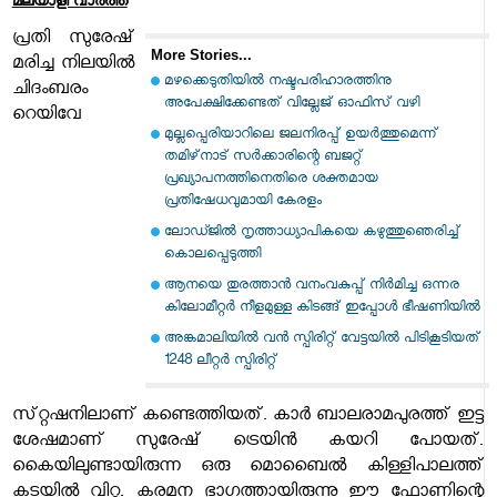
മലയാളി വാര്‍ത്ത
പ്രതി സുരേഷ്
More Stories...
മരിച്ച നിലയിൽ
മഴക്കെടുതിയില്‍ നഷ്ടപരിഹാരത്തിനു
ചിദംബരം
അപേക്ഷിക്കേണ്ടത് വില്ലേജ് ഓഫിസ് വഴി
റെയിവേ
മുല്ലപ്പെരിയാറിലെ ജലനിരപ്പ് ഉയര്‍ത്തുമെന്ന്
തമിഴ്‌നാട് സര്‍ക്കാരിന്റെ ബജറ്റ്
പ്രഖ്യാപനത്തിനെതിരെ ശക്തമായ
പ്രതിഷേധവുമായി കേരളം
ലോഡ്ജില്‍ നൃത്താധ്യാപികയെ കഴുത്തുഞെരിച്ച്
കൊലപ്പെടുത്തി
ആനയെ തുരത്താന്‍ വനംവകുപ്പ് നിര്‍മിച്ച ഒന്നര
കിലോമീറ്റര്‍ നീളമുള്ള കിടങ്ങ് ഇപ്പോള്‍ ഭീഷണിയില്‍
അങ്കമാലിയില്‍ വന്‍ സ്പിരിറ്റ് വേട്ടയില്‍ പിടികൂടിയത്
1248 ലീറ്റര്‍ സ്പിരിറ്റ്
സ്‌റ്റഷനിലാണ് കണ്ടെത്തിയത്. കാർ ബാലരാമപുരത്ത് ഇട്ട
ശേഷമാണ് സുരേഷ് ട്രെയിൻ കയറി പോയത്.
കൈയിലുണ്ടായിരുന്ന ഒരു മൊബൈൽ കിള്ളിപാലത്ത്
കടയിൽ വിറ്റു. കരമന ഭാ​ഗത്തായിരുന്നു ഈ ഫോണിന്റെ