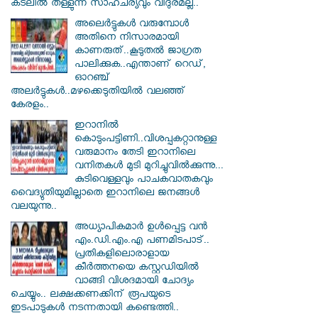
കടലില്‍ തള്ളുന്ന സാഹചര്യവും വിദുരമല്ല..
അലെർട്ടുകൾ വരുമ്പോൾ
അതിനെ നിസാരമായി
കാണരുത്..കൂടുതൽ ജാഗ്രത
പാലിക്കുക..എന്താണ് റെഡ്,
ഓറഞ്ച്
അലർട്ടുകൾ..മഴക്കെടുതിയിൽ വലഞ്ഞ്
കേരളം..
ഇറാനില്‍
കൊടുംപട്ടിണി..വിശപ്പകറ്റാനുള്ള
വരുമാനം തേടി ഇറാനിലെ
വനിതകള്‍ മുടി മുറിച്ചുവില്‍ക്കുന്നു...
കുടിവെള്ളവും പാചകവാതകവും
വൈദ്യുതിയുമില്ലാതെ ഇറാനിലെ ജനങ്ങള്‍
വലയുന്നു..
അധ്യാപികമാര്‍ ഉള്‍പ്പെട്ട വന്‍
എം.ഡി.എം.എ പണമിടപാട്..
പ്രതികളിലൊരാളായ
കീര്‍ത്തനയെ കസ്റ്റഡിയില്‍
വാങ്ങി വിശദമായി ചോദ്യം
ചെയ്യും.. ലക്ഷക്കണക്കിന് രൂപയുടെ
ഇടപാടുകള്‍ നടന്നതായി കണ്ടെത്തി..