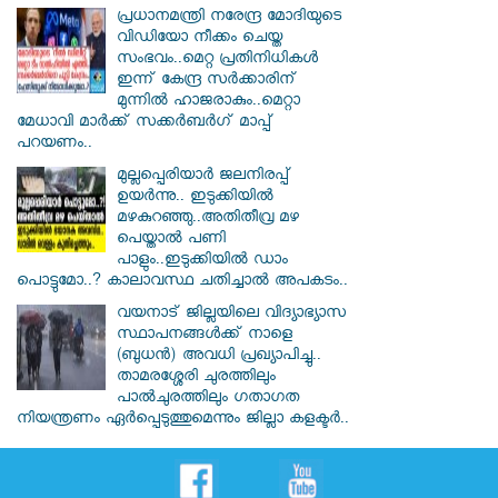
പ്രധാനമന്ത്രി നരേന്ദ്ര മോദിയുടെ
വിഡിയോ നീക്കം ചെയ്ത
സംഭവം..മെറ്റ പ്രതിനിധികൾ
ഇന്ന് കേന്ദ്ര സർക്കാരിന്
മുന്നിൽ ഹാജരാകും..മെറ്റാ
മേധാവി മാർക്ക് സക്കർബർഗ് മാപ്പ്
പറയണം..
മുല്ലപ്പെരിയാർ ജലനിരപ്പ്
ഉയർന്നു.. ഇടുക്കിയിൽ
മഴകുറഞ്ഞു..അതിതീവ്ര മഴ
പെയ്താൽ പണി
പാളും..ഇടുക്കിയിൽ ഡാം
പൊട്ടുമോ..? കാലാവസ്ഥ ചതിച്ചാൽ അപകടം..
വയനാട് ജില്ലയിലെ വിദ്യാഭ്യാസ
സ്ഥാപനങ്ങൾക്ക് നാളെ
(ബുധൻ) അവധി പ്രഖ്യാപിച്ചു..
താമരശ്ശേരി ചുരത്തിലും
പാൽചുരത്തിലും ഗതാഗത
നിയന്ത്രണം ഏർപ്പെടുത്തുമെന്നും ജില്ലാ കളക്ടർ..