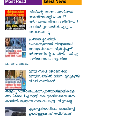
Most Read
latest News
ഷിജിന്റെ മരണം അറിഞ്ഞ്
സമനിലതെറ്റി ഭാര്യ..!7
വർഷത്തെ വിവാഹ ജീവിതം..!
ഒടുവിൽ ദുബായിൽ എല്ലാം
അവസാനിച്ചു..!
പ്രണയപ്പകയിൽ
ചോരക്കളമായി വിദ്യാലയം!
അധ്യാപികയെ വിളിപ്പിച്ചത്
ഭർത്താവിന്റെ പേരിൽ ചതിച്ച്;
ഹരിയാനയെ നടുക്കിയ
കൊലപാതകം...
മന്ത്രി സിപി ജോണിനെ
മന്ത്രിസഭയില്‍ നിന്ന് മുഖ്യമന്ത്രി
വിഡി സതീശന്‍
തള്ളിപ്പുറത്താക്കും..മത്സ്യത്തൊഴിലാളികളെ
അധിക്ഷേപിച്ച മന്ത്രി കെ മുരളീധരനെ ജനം
കടലില്‍ തള്ളുന്ന സാഹചര്യവും വിദുരമല്ല..
മുല്ലപ്പെരിയാറിലെ ജലനിരപ്പ്
ഉയര്‍ത്തുമെന്ന് തമിഴ്‌നാട്