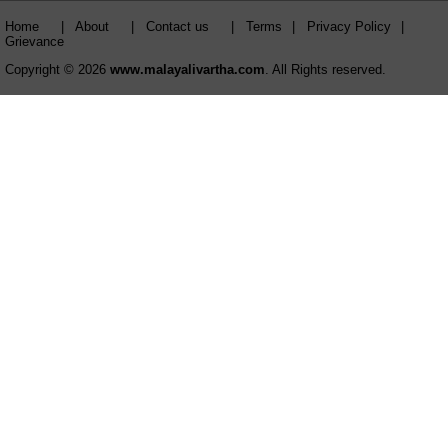
Home
|
About
|
Contact us
|
Terms
|
Privacy Policy
|
Grievance
Copyright © 2026
www.malayalivartha.com
. All Rights reserved.