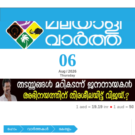
06
Aug / 2026
Thursday
1 aed =
19.19
inr
●
1 aud =
50.27
ഹോം
വാര്‍ത്തകള്‍
കേരളം