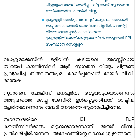
ചിത്രയുടെ ജോലി തെറിച്ചു... വീഴൂരേക്ക് സു​ഗതനെ
തേടിയെത്തിയ കത്തിൽ ട്വിസ്റ്റ്
മുഖ്യമന്ത്രി അൽപ്പം അന്തസ്സ് കാട്ടണം; അമ്മായി
അപ്പനെ കാണാൻ ഹെലിക്കോപ്റ്ററിൽ പറന്നിട്ട്
വിവാദമായപ്പോൾ കഥയിറക്കുന്നു..
മുഖ്യമന്ത്രിയ്ക്കെതിരെ രൂക്ഷ വിമർശനവുമായി CPI
സംസ്ഥാന സെക്രട്ടറി
വധശ്രമക്കേസിൽ ഒളിവിൽ കഴിയവെ അറസ്റ്റിലായ
ബിജെപി കൗൺസിലർ ആർ. സുഗതന് വീണ്ടും പിന്തുണ
പ്രഖ്യാപിച്ച് തിരുവനന്തപുരം കോർപ്പറേഷൻ മേയർ വി.വി.
രാജേഷ്.
സുഗതനെ പോലീസ് മനഃപൂർവ്വം വേട്ടയാടുകയാണെന്നും
അദ്ദേഹത്തെ കാപ്പ കേസിൽ ഉൾപ്പെടുത്തിയത് രാഷ്ട്രീയ
പ്രേരിതമാണെന്നും മേയർ നേരത്തെ ആരോപിച്ചിരുന്നു.
നഗരസഭയിലെ 101 BJP
കൗൺസിലർമാരും
മിടുക്കന്മാരെന്നാണ് മേയർ വീണ്ടും
പ്രതികരിച്ചിരിക്കുന്നത്. അദ്ദേഹത്തിന്റെ വാക്കുകൾ ഇങ്ങനെ;-