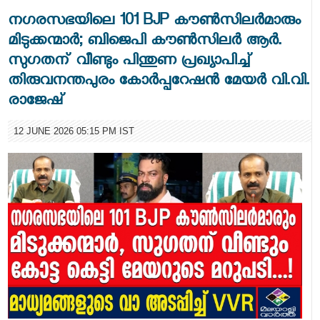
നഗരസഭയിലെ 101 BJP കൗൺസിലർമാരും
മിടുക്കന്മാർ; ബിജെപി കൗൺസിലർ ആർ.
സുഗതന് വീണ്ടും പിന്തുണ പ്രഖ്യാപിച്ച്
തിരുവനന്തപുരം കോർപ്പറേഷൻ മേയർ വി.വി.
രാജേഷ്
12 JUNE 2026 05:15 PM IST