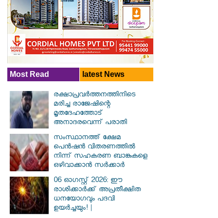
Most Read
latest News
രക്ഷാപ്രവര്‍ത്തനത്തിനിടെ
മരിച്ച രാജേഷിന്റെ
മൃതദേഹത്തോട്
അനാദരവെന്ന് പരാതി
സംസ്ഥാനത്ത് ക്ഷേമ
പെൻഷൻ വിതരണത്തിൽ
നിന്ന് സഹകരണ ബാങ്കുകളെ
ഒഴിവാക്കാൻ സർക്കാർ
06 ഓഗസ്റ്റ് 2026: ഈ
രാശിക്കാർക്ക് അപ്രതീക്ഷിത
ധനയോഗവും പദവി
ഉയർച്ചയും! |