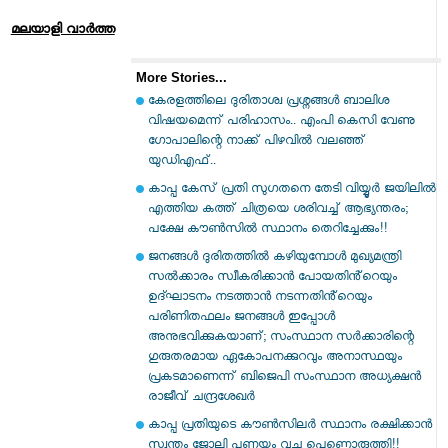
മലയാളി വാര്‍ത്ത
More Stories...
കേരളത്തിലെ ദുരിതാശ്വ പ്രശ്നങ്ങൾ ബാലിശ
വിഷയമെന്ന് പരിഹാസം.. എംപി കെസി വേണു​
ഗോപാലിന്റെ നാക്ക് പിഴവിൽ വലഞ്ഞ്
യുഡിഎഫ്..
കാപ്പ കേസ് പ്രതി സു​ഗതനെ തേടി വിയ്യൂർ ജയിലിൽ
എത്തിയ കത്ത് ചിത്രയെ ശരിവച്ച് ആഭ്യന്തരം;
പക്ഷേ കൗൺസിൽ സ്ഥാനം തെറിച്ചേക്കും!!
ജനങ്ങൾ ദുരിതത്തിൽ കഴിയുമ്പോൾ മുഖ്യമന്ത്രി
സൽക്കാരം സ്വീകരിക്കാൻ പോയതിൻ്റെയും
ഉദ്ഘാടനം നടത്താൻ നടന്നതിൻ്റെയും
പരിണിതഫലം ജനങ്ങൾ ഇപ്പോൾ
അനുഭവിക്കുകയാണ്; സംസ്ഥാന സർക്കാരിന്റെ
ഗുരുതരമായ ഏകോപനക്കുറവും അനാസ്ഥയും
പ്രകടമാണെന്ന് ബിജെപി സംസ്ഥാന അധ്യക്ഷൻ
രാജീവ് ചന്ദ്രശേഖർ
കാപ്പ പ്രതിയുടെ കൗൺസിലർ സ്ഥാനം രക്ഷിക്കാൻ
സ്വന്തം ജോലി പണയം വച്ച പെണ്ണൊരുത്തി!!