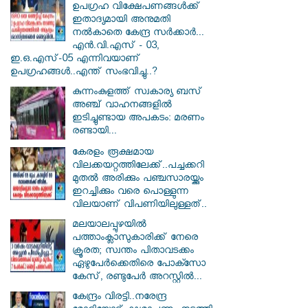
ഉപഗ്രഹ വിക്ഷേപണങ്ങൾക്ക്
ഇതാദ്യമായി അനുമതി
നൽകാതെ കേന്ദ്ര സർക്കാർ...
എൻ.വി.എസ് - 03,
ഇ.ഒ.എസ്-05 എന്നിവയാണ്
ഉപഗ്രഹങ്ങൾ..എന്ത് സംഭവിച്ചു..?
കുന്നംകുളത്ത് സ്വകാര്യ ബസ്
അഞ്ച് വാഹനങ്ങളിൽ
ഇടിച്ചുണ്ടായ അപകടം: മരണം
രണ്ടായി...
കേരളം രൂക്ഷമായ
വിലക്കയറ്റത്തിലേക്ക്..പച്ചക്കറി
മുതൽ അരിക്കും പഞ്ചസാരയ്ക്കും
ഇറച്ചിക്കും വരെ പൊള്ളുന്ന
വിലയാണ് വിപണിയിലുള്ളത്..
മലയാലപ്പുഴയിൽ
പത്താംക്ലാസുകാരിക്ക് നേരെ
ക്രൂരത; സ്വന്തം പിതാവടക്കം
ഏഴുപേർക്കെതിരെ പോക്സോ
കേസ്, രണ്ടുപേർ അറസ്റ്റിൽ...
കേന്ദ്രം വിരട്ടി..നരേന്ദ്ര