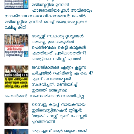
മജിസ്ട്രേറ്റിനു മുന്നിൽ
ഹാജരാക്കിയപ്പോൾ അവിടെയും
നാടകീമായ സംഭവ വികാസങ്ങൾ; ജംഷീർ
മജിസ്ട്രേറ്റിനു മുന്നിൽ വെച്ച് ജാമ്യ പേപ്പറുകൾ
വലിച്ചു കീറി
ഭാര്യയ്ക്ക് സ്വകാര്യ ദൃശ്യങ്ങൾ
അയച്ചു; ഗുരുവായൂരിൽ
പെൺവേഷം കെട്ടി കാമുകൻ
എത്തിയത് പ്രതികാരത്തിന്!
ഞെട്ടിക്കുന്ന ട്വിസ്റ്റ് പുറത്ത്...
ജഡ്ജിമാരുടെ എണ്ണം കൂട്ടുന്ന
ചർച്ചയിൽ റഹിമിന്റെ എ കെ 47
എന്ന് പറഞ്ഞപ്പോൾ
സംഭവിച്ചത്..മണിയടിച്ച്
ഇരുത്തി രാജ്യസഭ
ചെയർമാൻ..സംസാരിക്കാൻ സമ്മതിച്ചില്ല..
സൈജു കുറുപ്പ് നായകനായ
ഇൻവെസ്റ്റിഗേഷൻ ത്രില്ലർ;
'ആരം' ഫസ്റ്റ് ലുക്ക് പോസ്റ്റർ
പുറത്തിറങ്ങി
ഐ.എസ്.ആർ.ഒയുടെ രണ്ട്