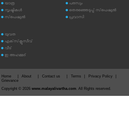
യാത്ര
പരസ്യം
സൃഷ്ടികള്‍
തെരഞ്ഞെടുപ്പ് സ്‌പെഷ്യല്‍
സ്‌പെഷ്യല്‍
പ്രവാസി
യുവത
എക്‌സ്‌ക്ലൂസീവ്
വീട്
ഇ അഹമ്മദ്‌
Home
|
About
|
Contact us
|
Terms
|
Privacy Policy
|
Grievance
Copyright © 2026
www.malayalivartha.com
. All Rights reserved.