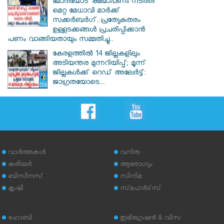
മോദിയോട് ക്ഷമാപണം നടത്തി
മെറ്റ മേധാവി മാർക്ക്
സക്കർബർ​ഗ്..പ്രത്യേകതരം
ഉള്ളടക്കങ്ങൾ പ്രചരിപ്പിക്കാൻ
പണം വാങ്ങിയതായും സമ്മതിച്ചു..
കേരളത്തിൽ 14 ജില്ലകളിലും
അടിയന്തര മുന്നറിയിപ്പ്; മൂന്ന്
ജില്ലകൾക്ക് റെഡ് അലേർട്ട്:
ജാഗ്രതയോടെ...
വാര്‍ത്തകള്‍
വനിത
കരിയര്‍
ആരോഗ്യം
ബിസിനസ്
സിനിമ
കൃഷി
സ്‌പോര്‍ട്‌സ്
ഹോബി
ഇമിഗ്രേഷന്‍ & വിസ