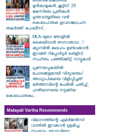
പെൺവേഷത്തിൽ
മുൻകാമുകൻ, കൂട്ടിന് 20
കേസിലെ പ്രതികൾ;
ഗുരുവായൂരിലെ വൻ
കൊലപാതക ഗൂഢാലോചന
തകർത്ത് പോലീസ്...
MLA-യുടെ തോളിൽ
കൈയിടാൻ താനാരുവാ...!
ക്യാമ്പിൽ കലഹം ഉണ്ടാക്കാൻ
ഇറങ്ങി റിപ്പോർട്ടർ തെളിവ്
സഹിതം പഞ്ഞിക്കിട്ട് നാട്ടുകാർ
പ്രണയപ്പകയിൽ
ചോരക്കളമായി വിദ്യാലയം!
അധ്യാപികയെ വിളിപ്പിച്ചത്
ഭർത്താവിന്റെ പേരിൽ ചതിച്ച്;
ഹരിയാനയെ നടുക്കിയ
കൊലപാതകം...
Malayali Vartha Recommends
വിമാനത്തിന്റെ എമർജൻസി
വാതിൽ തുറക്കാൻ ശ്രമിച്ച
സംഭവം; യുവാവിനെ