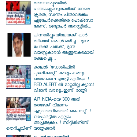
മലയാലപ്പുഴയിൽ
പത്താംക്ലാസുകാരിക്ക് നേരെ
ക്രൂരത; സ്വന്തം പിതാവടക്കം
ഏഴുപേർക്കെതിരെ പോക്സോ
കേസ്, രണ്ടുപേർ അറസ്റ്റിൽ...
ചിന്നാർപ്പുഴയിലേയക്ക് കാർ
മറിഞ്ഞ് ഒരാൾ മരിച്ചു... മൂന്നു
പേർക്ക് പരുക്ക്, മൂന്നു
വയസ്സുകാരൻ അത്ഭുതകരമായി
രക്ഷപ്പെട്ടു...
കാലൻ 'ഡോൾഫിൻ
ചുഴലിക്കാറ്റ്' കടലും കരയും
ഒരുപോലെ ചുരുട്ടി എറിയും..!
RED ALERT-ൽ മാറ്റമില്ല ക്യാമ്പ്
വിടാൻ വരട്ടെ..ഇന്ന് രാത്രി
AIR INDIA-യെ 300 അടി
താഴേക്ക് വിമാനം
എടുത്തെറിഞ്ഞത് പൈലറ്റ്..!
റിപ്പോർട്ടിൽ എല്ലാം
അപ്രത്യക്ഷം..! സീറ്റിൽനിന്ന്
തെറിച്ചുവീണ് യാത്രക്കാർ