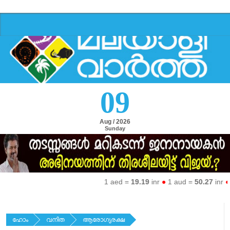
09
Aug / 2026
Sunday
1 aed =
19.19
inr
●
1 aud =
50.27
inr
●
1 e
ഹോം
വനിത
ആരോഗ്യരക്ഷ