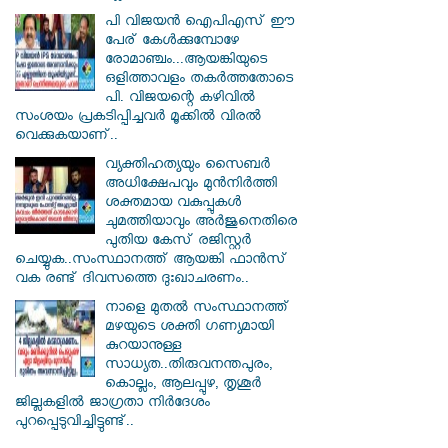
പി വിജയന്‍ ഐപിഎസ് ഈ
പേര് കേൾക്കുമ്പോഴേ
രോമാഞ്ചം...ആയങ്കിയുടെ
ഒളിത്താവളം തകര്‍ത്തതോടെ
പി. വിജയന്റെ കഴിവില്‍
സംശയം പ്രകടിപ്പിച്ചവര്‍ മൂക്കില്‍ വിരല്‍
വെക്കുകയാണ്..
വ്യക്തിഹത്യയും സൈബര്‍
അധിക്ഷേപവും മുന്‍നിര്‍ത്തി
ശക്തമായ വകുപ്പുകള്‍
ചുമത്തിയാവും അർജുനെതിരെ
പുതിയ കേസ് രജിസ്റ്റര്‍
ചെയ്യുക..സംസ്ഥാനത്ത് ആയങ്കി ഫാൻസ്
വക രണ്ട് ദിവസത്തെ ദുഃഖാചരണം..
നാളെ മുതൽ സംസ്ഥാനത്ത്
മഴയുടെ ശക്തി ഗണ്യമായി
കുറയാനുള്ള
സാധ്യത..തിരുവനന്തപുരം,
കൊല്ലം, ആലപ്പുഴ, തൃശൂർ
ജില്ലകളിൽ ജാഗ്രതാ നിർദേശം
പുറപ്പെടുവിച്ചിട്ടുണ്ട്..