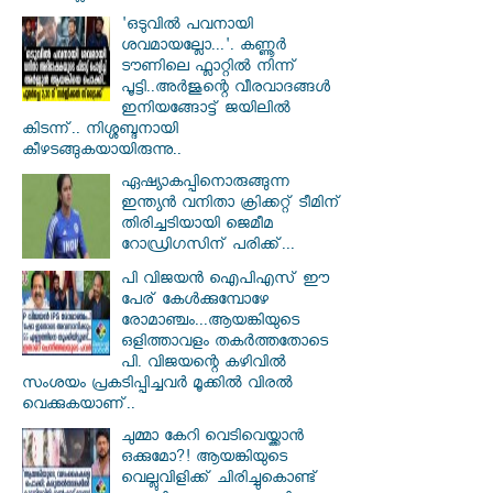
'ഒടുവിൽ പവനായി
ശവമായല്ലോ...'. കണ്ണൂര്‍
ടൗണിലെ ഫ്ലാറ്റിൽ നിന്ന്
പൂട്ടി..അർജുന്റെ വീരവാദങ്ങൾ
ഇനിയങ്ങോട്ട് ജയിലിൽ
കിടന്ന്.. നിശ്ശബ്ദനായി
കീഴടങ്ങുകയായിരുന്നു..
ഏഷ്യാകപ്പിനൊരുങ്ങുന്ന
ഇന്ത്യൻ വനിതാ ക്രിക്കറ്റ് ടീമിന്
തിരിച്ചടിയായി ജെമീമ
റോഡ്രിഗസിന് പരിക്ക്...
പി വിജയന്‍ ഐപിഎസ് ഈ
പേര് കേൾക്കുമ്പോഴേ
രോമാഞ്ചം...ആയങ്കിയുടെ
ഒളിത്താവളം തകര്‍ത്തതോടെ
പി. വിജയന്റെ കഴിവില്‍
സംശയം പ്രകടിപ്പിച്ചവര്‍ മൂക്കില്‍ വിരല്‍
വെക്കുകയാണ്..
ചുമ്മാ കേറി വെടിവെയ്ക്കാൻ
ഒക്കുമോ?! ആയങ്കിയുടെ
വെല്ലുവിളിക്ക് ചിരിച്ചുകൊണ്ട്