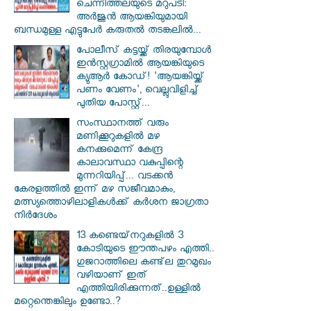
ചെന്നിത്തലയുടെ മറുപടി:
അർജുൻ ആയങ്കിയുമായി
ബന്ധമുള്ള എട്ടുപേർ കരുതൽ തടങ്കലിൽ...
പോലീസ് കട്ടയ്ക്ക് തിരയുമ്പോൾ
ഇൻസ്റ്റഗ്രാമിൽ ആയങ്കിയുടെ
ക്യുആർ കോഡ്! 'ആയങ്കിയ്ക്ക്
പണം വേണം', വെല്ലുവിളിച്ച്
പുതിയ പോസ്റ്റ്...
സംസ്ഥാനത്ത് വരും
മണിക്കൂറുകളിൽ മഴ
കനക്കുമെന്ന് കേന്ദ്ര
കാലാവസ്ഥാ വകുപ്പിന്റെ
മുന്നറിയിപ്പ്... വടക്കൻ
കേരളത്തിൽ ഇന്ന് മഴ സജീവമാകും,
മത്സ്യത്തൊഴിലാളികൾക്ക് കർശന ജാഗ്രതാ
നിർദേശം
13 കണ്ടെയ്‌നറുകളിൽ 3
കോടിയുടെ ഈന്തപഴം എത്തി..
ഗുജറാത്തിലെ കണ്ട്‌ല തുറമുഖം
വഴിയാണ് ഇത്
എത്തിയിരിക്കുന്നത്..ഉള്ളിൽ
മറ്റെന്തെങ്കിലും ഉണ്ടോ..?