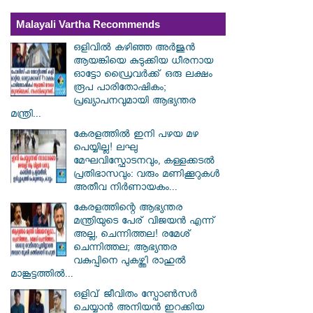
Malayali Vartha Recommends
ഒളിവിൽ കഴിഞ്ഞ അർജുൻ
ആയങ്കിയെ കുടുക്കിയ ധീരനായ
ഓട്ടോ ഡ്രൈവർക്ക് ഒരു ലക്ഷം
രൂപ പാരിതോഷികം;
പ്രഖ്യാപനവുമായി ആഭ്യന്തര
മന്ത്രി...
കേരളത്തിൽ ഇനി പഴയ മഴ
പെയ്യില്ല! ലഘു
മേഘവിസ്ഫോടനവും, കള്ളക്കടൽ
പ്രതിഭാസവും: വരും മണിക്കൂറുകൾ
അതീവ നിർണായകം...
കേരളത്തിന്റെ ആഭ്യന്തര
മന്ത്രിയുടെ പേര് വിജയൻ എന്ന്
അല്ല, ചെന്നിത്തല! രമേശ്
ചെന്നിത്തല; ആഭ്യന്തര
വകുപ്പിനെ പുകഴ്ത്തി രാഹുൽ
മാങ്കൂട്ടത്തിൽ...
ഒളിവ് ജീവിതം സ്പോൺസർ
ചെയ്യാൻ അനിയൻ ഇറക്കിയ