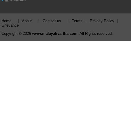
ഇ അഹമ്മദ്‌
Home
|
About
|
Contact us
|
Terms
|
Privacy Policy
|
Grievance
Copyright © 2026
www.malayalivartha.com
. All Rights reserved.