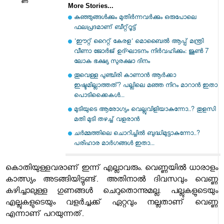
More Stories...
കുഞ്ഞുങ്ങള്‍ക്കും മുതിര്‍ന്നവര്‍ക്കും ഒരുപോലെ
ഫലപ്രദമാണ് ബീറ്റ്റൂട്ട്
'ഈറ്റ് റൈറ്റ് കേരള' മൊബൈല്‍ ആപ്പ് മന്ത്രി
വീണാ ജോര്‍ജ് ഉദ്ഘാടനം നിര്‍വഹിക്കും: ജൂണ്‍ 7
ലോക ഭക്ഷ്യ സുരക്ഷാ ദിനം
തൂവെള്ള പുഞ്ചിരി കാണാൻ ആർക്കാ
ഇഷ്ടമില്ലാത്തത്? പല്ലിലെ മഞ്ഞ നിറം മാറാൻ ഇതാ
പൊടിക്കെെകൾ...
മുടിയുടെ ആരോഗ്യം വെല്ലുവിളിയാകുന്നോ..? തുളസി
മതി മുടി തഴച്ച് വളരാൻ
ചർമ്മത്തിലെ ചൊറിച്ചിൽ ബുദ്ധിമുട്ടാകുന്നോ..?
പരിഹാര മാർഗങ്ങൾ ഇതാ...
കൊതിയുള്ളവരാണ് ഇന്ന് എല്ലാവരും. വെണ്ണയിൽ ധാരാളം
കാത്സ്യം അടങ്ങിയിട്ടുണ്ട്. അതിനാൽ ദിവസവും വെണ്ണ
കഴിച്ചാലുള്ള ഗുണങ്ങൾ ചെറുതൊന്നുമല്ല. പല്ലുകളുടെയും
എല്ലുകളുടെയും വളർച്ചക്ക് ഏറ്റവും നല്ലതാണ് വെണ്ണ
എന്നാണ് പറയുന്നത്.