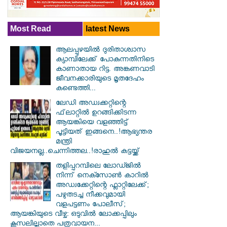
Most Read
latest News
ആലപ്പുഴയിൽ ​ദുരിതാശ്വാസ
ക്യാമ്പിലേക്ക് പോകുന്നതിനിടെ
കാണാതായ റിട്ട. അങ്കണവാടി
ജീവനക്കാരിയുടെ മൃതദേഹം
കണ്ടെത്തി...
ലേഡി അഡ്വക്കറ്റിന്റെ
ഫ്‌ലാറ്റിൽ ഉറങ്ങിക്കിടന്ന
ആയങ്കിയെ വളഞ്ഞിട്ട്
പൂട്ടിയത് ഇങ്ങനെ..!ആഭ്യന്തര
മന്ത്രി
വിജയനല്ല..ചെന്നിത്തല..!രാഹുൽ കട്ടയ്ക്ക്
തളിപ്പറമ്പിലെ ലോഡ്ജിൽ
നിന്ന് നെക്സോൺ കാറിൽ
അഡ്വക്കേറ്റിന്റെ ഫ്ലാറ്റിലേക്ക്;
പഴുതടച്ച നീക്കവുമായി
വളപട്ടണം പോലീസ്;
ആയങ്കിയുടെ വീഴ്ച: ഒടുവിൽ ലോക്കപ്പിലും
കൂസലില്ലാതെ പത്രവായന...