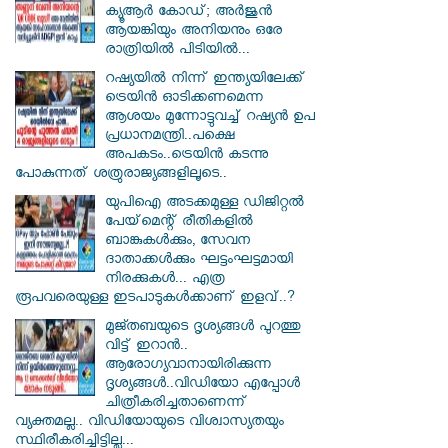
ക്യൂആർ കോഡ്; അർജുൻ
ആയങ്കിയും അനിയനും ഒരേ
രാത്രിയിൽ പിടിയിൽ...
റഷ്യയിൽ നിന്ന് ഇന്ത്യയിലേക്ക്
ട്രെയിൻ ഓടിക്കണമെന്ന
ആശയം മുന്നോട്ടുവച്ച് റഷ്യൻ ഉപ
പ്രധാനമന്ത്രി..പക്ഷെ
അപകടം..ട്രെയിൻ കടന്നു
പോകുന്നത് ശത്രുരാജ്യങ്ങളിലൂടെ..
യുപിഐ അടക്കമുള്ള ഡിജിറ്റല്‍
പേയ്‌മെന്റ് രീതികളില്‍
ബാങ്കുകള്‍ക്കും, സേവന
ദാതാക്കള്‍ക്കും ഘട്ടംഘട്ടമായി
നിരക്കുകള്‍... എത്ര
രൂപവരെയുള്ള ഇടപാടുകള്‍ക്കാണ് ഇളവ്..?
മുജ്തബയുടെ ദൃശ്യങ്ങൾ പുറത്തു
വിട്ട് ഇറാൻ..
ആരോഗ്യവാനായിരിക്കുന്ന
ദൃശ്യങ്ങൾ..വിഡിയോ എപ്പോൾ
ചിത്രീകരിച്ചതാണെന്ന്
വ്യക്തമല്ല.. വിഡിയോയുടെ വിശ്വാസ്യതയും
സ്ഥിരീകരിച്ചിട്ടില്ല...