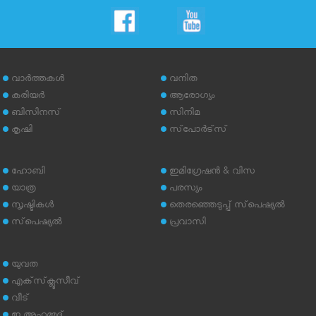
വാര്‍ത്തകള്‍
വനിത
കരിയര്‍
ആരോഗ്യം
ബിസിനസ്
സിനിമ
കൃഷി
സ്‌പോര്‍ട്‌സ്
ഹോബി
ഇമിഗ്രേഷന്‍ & വിസ
യാത്ര
പരസ്യം
സൃഷ്ടികള്‍
തെരഞ്ഞെടുപ്പ് സ്‌പെഷ്യല്‍
സ്‌പെഷ്യല്‍
പ്രവാസി
യുവത
എക്‌സ്‌ക്ലൂസീവ്
വീട്