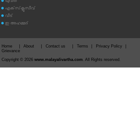
യുവത
എക്‌സ്‌ക്ലൂസീവ്
വീട്
ഇ അഹമ്മദ്‌
Home
|
About
|
Contact us
|
Terms
|
Privacy Policy
|
Grievance
Copyright © 2026
www.malayalivartha.com
. All Rights reserved.