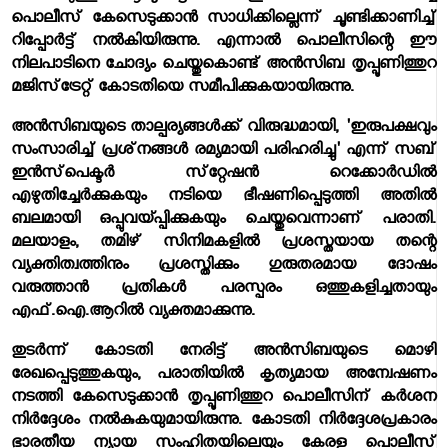
പൊലീസ് കേസെടുക്കാന്‍ സാധിക്കില്ലെന്ന് ചൂണ്ടിക്കാണിച്ച്
റിപ്പോര്‍ട്ട് നല്‍കിയിരുന്നു. എന്നാല്‍ പൊലീസിന്റെ ഈ
നിലപാടിനെ ചോദ്യം ചെയ്തുകൊണ്ട് അന്‍സിബ തൃപ്പൂണിത്തുറ
മജിസ്‌ട്രേറ്റ് കോടതിയെ സമീപിക്കുകയായിരുന്നു.
അന്‍സിബയുടെ താല്പര്യങ്ങള്‍ക്ക് വിരുദ്ധമായി, 'ഇരുപക്ഷവും
സംസാരിച്ച് പ്രശ്‌നങ്ങള്‍ രമ്യമായി പരിഹരിച്ചു' എന്ന് സബ്
ഇന്‍സ്‌പെക്ടര്‍ സ്‌റ്റേഷന്‍ റെക്കോര്‍ഡില്‍
എഴുതിച്ചേര്‍ക്കുകയും നടിയെ ഭീഷണിപ്പെടുത്തി അതില്‍
ബലമായി ഒപ്പുവയ്പ്പിക്കുകയും ചെയ്തുവെന്നാണ് പരാതി.
മലയാളം, തമിഴ് സിനിമകളില്‍ പ്രശസ്തയായ തന്റെ
വ്യക്തിത്വത്തിനും പ്രശസ്തിക്കും ഗുരുതരമായ ദോഷം
വരുത്താന്‍ പ്രതികള്‍ പരസ്പരം ഒത്തുകളിച്ചതായും
എഫ്.ഐ.ആറില്‍ വ്യക്തമാക്കുന്നു.
തുടര്‍ന്ന് കോടതി നേരിട്ട് അന്‍സിബയുടെ മൊഴി
രേഖപ്പെടുത്തുകയും, പരാതിയില്‍ കൃത്യമായ അന്വേഷണം
നടത്തി കേസെടുക്കാന്‍ തൃപ്പൂണിത്തുറ പൊലീസിന് കര്‍ശന
നിര്‍ദ്ദേശം നല്‍കുകയുമായിരുന്നു. കോടതി നിര്‍ദ്ദേശപ്രകാരം
ഭാരതീയ ന്യായ സംഹിതയിലെയും കേരള പൊലീസ്