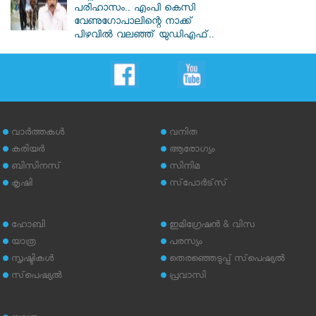
പരിഹാസം.. എംപി കെസി
വേണു​ഗോപാലിന്റെ നാക്ക്
പിഴവിൽ വലഞ്ഞ് യുഡിഎഫ്..
വാര്‍ത്തകള്‍
വനിത
കരിയര്‍
ആരോഗ്യം
ബിസിനസ്
സിനിമ
കൃഷി
സ്‌പോര്‍ട്‌സ്
ഹോബി
ഇമിഗ്രേഷന്‍ & വിസ
യാത്ര
പരസ്യം
സൃഷ്ടികള്‍
തെരഞ്ഞെടുപ്പ് സ്‌പെഷ്യല്‍
സ്‌പെഷ്യല്‍
പ്രവാസി