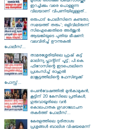
മുതൽ അരിക്കും പഞ്ചസാരയ്ക്കും
ഇറച്ചിക്കും വരെ പൊള്ളുന്ന
വിലയാണ് വിപണിയിലുള്ളത്..
ഒരുപാട് പോലീസിനെ കണ്ടതാ,
സമയത്ത് തരും'; ഒളിവിലിരുന്ന്
സിഐക്കെതിരെ അർജുൻ
ആയങ്കിയുടെ പുതിയ ഭീഷണി:
വലവിരിച്ച് ഊന്നുകൽ
പോലീസ്...
താമരശ്ശേരിയിലെ ഫ്രഷ് കട്ട്
മാലിന്യ പ്ലാന്റിന് പൂട്ട്; പി.കെ.
ഫിറോസിന്റെ ഇടപെടലിനെ
പ്രശംസിച്ച് രാഹുൽ
മാങ്കൂട്ടത്തിലിന്റെ ഫേസ്ബുക്ക്
പോസ്റ്റ്...
പെൺവേഷത്തിൽ മുൻകാമുകൻ,
കൂട്ടിന് 20 കേസിലെ പ്രതികൾ;
ഗുരുവായൂരിലെ വൻ
കൊലപാതക ഗൂഢാലോചന
തകർത്ത് പോലീസ്...
കേരളത്തിലെ ദുരിതാശ്വ
പ്രശ്നങ്ങൾ ബാലിശ വിഷയമെന്ന്