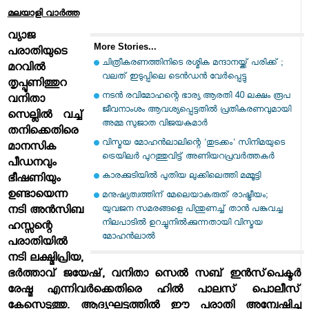
മലയാളി വാര്‍ത്ത
വ്യാജ
More Stories...
പരാതിയുടെ
ചിത്രീകരണത്തിനിടെ രശ്മിക മന്ദാനയ്ക്ക് പരിക്ക് ;
മറവില്‍
വലത് ഇടുപ്പിലെ ടെന്‍ഡന്‍ വേര്‍പ്പെട്ടു
തൃപ്പൂണിത്തുറ
നടന്‍ രവിമോഹന്റെ ഭാര്യ ആരതി 40 ലക്ഷം രൂപ
വനിതാ
ജീവനാംശം ആവശ്യപ്പെട്ടതില്‍ പ്രതികരണവുമായി
സെല്ലില്‍ വച്ച്
അമ്മ സുജാത വിജയകുമാര്‍
തനിക്കെതിരെ
വിസ്മയ മോഹന്‍ലാലിന്റെ 'തുടക്കം' സിനിമയുടെ
മാനസിക
ട്രെയിലര്‍ പുറത്തുവിട്ട് അണിയറപ്രവര്‍ത്തകര്‍
പീഡനവും
കാരക്കുടിയില്‍ പുതിയ ലുക്കിലെത്തി മമ്മൂട്ടി
ഭീഷണിയും
ഉണ്ടായെന്ന
മനുഷ്യത്വത്തിന് മേലെയാകരുത് രാഷ്ട്രീയം;
യുവജന സമരങ്ങളെ പിന്തുണച്ച് താന്‍ പങ്കുവച്ച
നടി അന്‍സിബ
നിലപാടില്‍ ഉറച്ചുനില്‍ക്കുന്നതായി വിസ്മയ
ഹസ്സന്റെ
മോഹന്‍ലാല്‍
പരാതിയില്‍
നടി ലക്ഷ്മിപ്രിയ,
ഭര്‍ത്താവ് ജയേഷ്, വനിതാ സെല്‍ സബ് ഇന്‍സ്‌പെക്ടര്‍
രേഷ്മ എന്നിവര്‍ക്കെതിരെ ഹില്‍ പാലസ് പൊലീസ്
കേസെടുത്തു. ആദ്യഘട്ടത്തില്‍ ഈ പരാതി അന്വേഷിച്ച