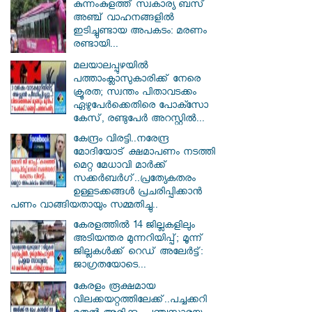
കുന്നംകുളത്ത് സ്വകാര്യ ബസ്
അഞ്ച് വാഹനങ്ങളിൽ
ഇടിച്ചുണ്ടായ അപകടം: മരണം
രണ്ടായി...
മലയാലപ്പുഴയിൽ
പത്താംക്ലാസുകാരിക്ക് നേരെ
ക്രൂരത; സ്വന്തം പിതാവടക്കം
ഏഴുപേർക്കെതിരെ പോക്സോ
കേസ്, രണ്ടുപേർ അറസ്റ്റിൽ...
കേന്ദ്രം വിരട്ടി..നരേന്ദ്ര
മോദിയോട് ക്ഷമാപണം നടത്തി
മെറ്റ മേധാവി മാർക്ക്
സക്കർബർ​ഗ്..പ്രത്യേകതരം
ഉള്ളടക്കങ്ങൾ പ്രചരിപ്പിക്കാൻ
പണം വാങ്ങിയതായും സമ്മതിച്ചു..
കേരളത്തിൽ 14 ജില്ലകളിലും
അടിയന്തര മുന്നറിയിപ്പ്; മൂന്ന്
ജില്ലകൾക്ക് റെഡ് അലേർട്ട്:
ജാഗ്രതയോടെ...
കേരളം രൂക്ഷമായ
വിലക്കയറ്റത്തിലേക്ക്..പച്ചക്കറി