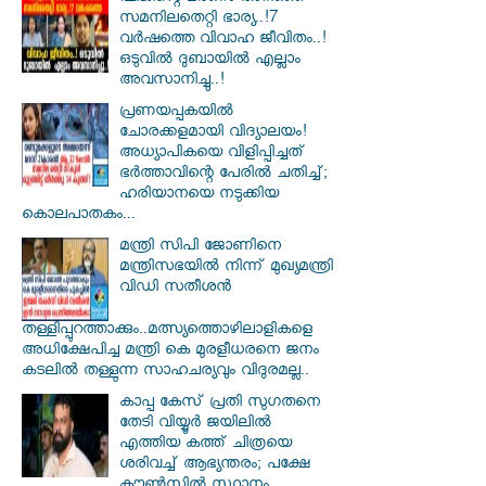
സമനിലതെറ്റി ഭാര്യ..!7
വർഷത്തെ വിവാഹ ജീവിതം..!
ഒടുവിൽ ദുബായിൽ എല്ലാം
അവസാനിച്ചു..!
പ്രണയപ്പകയിൽ
ചോരക്കളമായി വിദ്യാലയം!
അധ്യാപികയെ വിളിപ്പിച്ചത്
ഭർത്താവിന്റെ പേരിൽ ചതിച്ച്;
ഹരിയാനയെ നടുക്കിയ
കൊലപാതകം...
മന്ത്രി സിപി ജോണിനെ
മന്ത്രിസഭയില്‍ നിന്ന് മുഖ്യമന്ത്രി
വിഡി സതീശന്‍
തള്ളിപ്പുറത്താക്കും..മത്സ്യത്തൊഴിലാളികളെ
അധിക്ഷേപിച്ച മന്ത്രി കെ മുരളീധരനെ ജനം
കടലില്‍ തള്ളുന്ന സാഹചര്യവും വിദുരമല്ല..
കാപ്പ കേസ് പ്രതി സു​ഗതനെ
തേടി വിയ്യൂർ ജയിലിൽ
എത്തിയ കത്ത് ചിത്രയെ
ശരിവച്ച് ആഭ്യന്തരം; പക്ഷേ