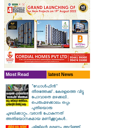
Most Read
latest News
"ഡോൾഫിൻ"
തീരത്തേക്ക്..കേരളത്തെ വിട്ടു
പോവാതെ മഴക്കലി..
പെരുംമഴക്കാലം ഒപ്പം
പുതിയൊരു
ചുഴലിക്കാറ്റും..വരാൻ പോകുന്നത്
അതിഭയാനകമായ മണിക്കൂറുകൾ..
ഷിജിന്റെ മരണം അറിഞ്ഞ്