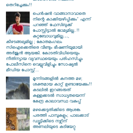
കൗൺസിൽ സ്ഥാനം
തെറിച്ചേക്കും!!
പെൻഷൻ വാങ്ങാനാവാതെ
നിന്റെ കാക്കിയഴിപ്പിക്കും’ എന്ന്
പറഞ്ഞ് ഫേസ്ബുക്ക്
പോസ്റ്റിട്ടാൽ ജാമ്യമില്ല..!!
കുറ്റബോധവുമില്ല…,
കീഴടങ്ങലുമില്ല ; കോതമംഗലം
സിഐക്കെതിരെ വീണ്ടും ഭീഷണിയുമായി
അര്‍ജുന്‍ ആയങ്കി. കോടതിവിധിയെയും
നീതിന്യായ വ്യവസ്ഥയെയും പരിഹസിച്ചും
പോലീസിനെ വെല്ലുവിളിച്ചും സോഷ്യൽ
മീഡിയ പോസ്റ്റ്...
മൂന്നിടങ്ങളിൽ കനത്ത മഴ;
ശക്തമായ കാറ്റ് ഉണ്ടായേക്കും!!
കടലിൽ ഇറങ്ങരുത്
കള്ളക്കടൽ സാധ്യതയെന്ന്
കേന്ദ്ര കാലാവസ്ഥ വകുപ്പ്
മഴക്കെടുതിക്കിടെ ആശങ്ക
പരത്തി പാമ്പുകളും; പാലക്കാട്
ഡ്യൂട്ടിക്കിടെ നഴ്സിന്
അണലിയുടെ കടിയേറ്റു