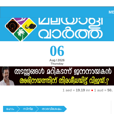
M
06
Aug / 2026
Thursday
1 aed =
19.19
inr
●
1 aud =
50.27
i
ഹോം
സിനിമ
താരവിശേഷം