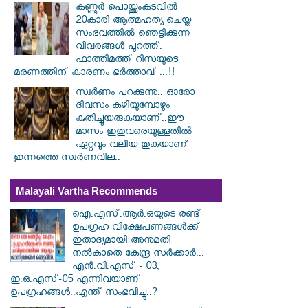
കണ്ണൂർ പൊയ്ത്തുംകടവിൽ
20കാരി ആത്മഹത്യ ചെയ്ത
സംഭവത്തിൽ ഞെട്ടിക്കുന്ന
വിവരങ്ങൾ പുറത്ത്.
ഫാത്തിമത്ത് റിസയുടെ
മരണത്തിന് കാരണം ഭർത്താവ് ...!!
സ്വര്‍ണം പറക്കുന്നു.. ഓരോ
ദിവസം കഴിയുമ്പോഴും
കുതിച്ചുയരുകയാണ്..ഈ
മാസം ഇതുവരെയുള്ളതിൽ
ഏറ്റവും വലിയ തുകയാണ്
ഇന്നത്തെ സ്വർണവില..
Malayali Vartha Recommends
ഐ.എസ്.ആർ.ഒയുടെ രണ്ട്
ഉപഗ്രഹ വിക്ഷേപണങ്ങൾക്ക്
ഇതാദ്യമായി അനുമതി
നൽകാതെ കേന്ദ്ര സർക്കാർ...
എൻ.വി.എസ് - 03,
ഇ.ഒ.എസ്-05 എന്നിവയാണ്
ഉപഗ്രഹങ്ങൾ..എന്ത് സംഭവിച്ചു..?