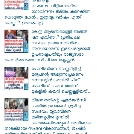
ദിവസവും
തുടരുന്നു...വീട്ടിലെത്തിയ
ഗോവിന്ദനും ടീമിനും കണക്കിന്
കൊടുത്ത് മകൻ.. ഇത്രയും വർഷം എന്ത്
ചെയ്തു..? ഉത്തരം മുട്ടി..
കേന്ദ്ര ആഭ്യന്തരമന്ത്രി അമിത്
ഷാ എവിടെ..? പ്രതിപക്ഷ
ബഹളം തുടരുന്നതിനിടെ,
അസാധാരണ ഇടപെടലുമായി
ഉപരാഷ്ട്രപതിയും രാജ്യസഭാ
ചെയർമാനുമായ സി.പി.രാധാകൃഷ്ണൻ..
പോലീസിനെ വെല്ലുവിളിച്ച്
മദ്യപന്റെ അഭ്യാസപ്രകടനം;
നെയ്യാറ്റിൻകരയിൽ പിങ്ക്
പോലീസ് വാഹനത്തിന്
മുകളിൽ കയറി ചെയ്തുകൂട്ടിയത്...
വിമാനത്തിന്റെ എമർജൻസി
വാതിൽ തുറക്കാൻ ശ്രമിച്ച
സംഭവം; യുവാവിനെ
മജിസ്ട്രേറ്റിനു മുന്നിൽ
ഹാജരാക്കിയപ്പോൾ അവിടെയും
നാടകീമായ സംഭവ വികാസങ്ങൾ; ജംഷീർ