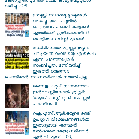
മജിസ്ട്രേറ്റിനു മുന്നിൽ വെച്ച് ജാമ്യ പേപ്പറുകൾ
വലിച്ചു കീറി
ഭാര്യയ്ക്ക് സ്വകാര്യ ദൃശ്യങ്ങൾ
അയച്ചു; ഗുരുവായൂരിൽ
പെൺവേഷം കെട്ടി കാമുകൻ
എത്തിയത് പ്രതികാരത്തിന്!
ഞെട്ടിക്കുന്ന ട്വിസ്റ്റ് പുറത്ത്...
ജഡ്ജിമാരുടെ എണ്ണം കൂട്ടുന്ന
ചർച്ചയിൽ റഹിമിന്റെ എ കെ 47
എന്ന് പറഞ്ഞപ്പോൾ
സംഭവിച്ചത്..മണിയടിച്ച്
ഇരുത്തി രാജ്യസഭ
ചെയർമാൻ..സംസാരിക്കാൻ സമ്മതിച്ചില്ല..
സൈജു കുറുപ്പ് നായകനായ
ഇൻവെസ്റ്റിഗേഷൻ ത്രില്ലർ;
'ആരം' ഫസ്റ്റ് ലുക്ക് പോസ്റ്റർ
പുറത്തിറങ്ങി
ഐ.എസ്.ആർ.ഒയുടെ രണ്ട്
ഉപഗ്രഹ വിക്ഷേപണങ്ങൾക്ക്
ഇതാദ്യമായി അനുമതി
നൽകാതെ കേന്ദ്ര സർക്കാർ...
എൻ.വി.എസ് - 03,