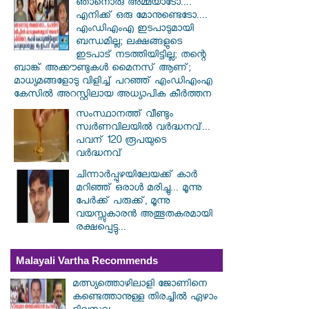
ഞാനൊരു അമ്മയാടോ....
എനിക്ക് ഒരു മോനുണ്ടെടോ....
എംഡിഎംഎ ഇടപാടുമായി
ബന്ധമില്ല; ലക്ഷങ്ങളുടെ
ഇടപാട് നടത്തിയിട്ടില്ല; തന്റെ
ബാങ്ക് അക്കൗണ്ടുകൾ മൈനസ് ആണ്;
മാധ്യമങ്ങളോടു വിളിച്ച് പറഞ്ഞ് എംഡിഎംഎ
കേസിൽ അറസ്റ്റിലായ അധ്യാപിക കീർത്തന
സംസ്ഥാനത്ത് വീണ്ടും
സ്വർണവിലയിൽ വർദ്ധനവ്...
പവന് 120 രൂപയുടെ
വർദ്ധനവ്
ചിന്നാർപ്പുഴയിലേയക്ക് കാർ
മറിഞ്ഞ് ഒരാൾ മരിച്ചു... മൂന്നു
പേർക്ക് പരുക്ക്, മൂന്നു
വയസ്സുകാരൻ അത്ഭുതകരമായി
രക്ഷപ്പെട്ടു...
Malayali Vartha Recommends
മത്സ്യത്തൊഴിലാളി ജോണിനെ
കണ്ടെത്താനുള്ള തിരച്ചിൽ ഏഴാം