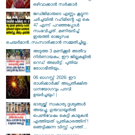
ഒഴിവാക്കാൻ സർക്കാർ
ജഡ്ജിമാരുടെ എണ്ണം കൂട്ടുന്ന
ചർച്ചയിൽ റഹിമിന്റെ എ കെ
47 എന്ന് പറഞ്ഞപ്പോൾ
സംഭവിച്ചത്..മണിയടിച്ച്
ഇരുത്തി രാജ്യസഭ
ചെയർമാൻ..സംസാരിക്കാൻ സമ്മതിച്ചില്ല..
അടുത്ത 3 മണിക്കൂർ അതീവ
നിർണായകം; ഈ ജില്ലകളിൽ
റെഡ് അലർട്ട്: പുതിയ
രോഗഭീതിയും...
06 ഓഗസ്റ്റ് 2026: ഈ
രാശിക്കാർക്ക് അപ്രതീക്ഷിത
ധനയോഗവും പദവി
ഉയർച്ചയും! |
ഭാര്യയ്ക്ക് സ്വകാര്യ ദൃശ്യങ്ങൾ
അയച്ചു; ഗുരുവായൂരിൽ
പെൺവേഷം കെട്ടി കാമുകൻ
എത്തിയത് പ്രതികാരത്തിന്!
ഞെട്ടിക്കുന്ന ട്വിസ്റ്റ് പുറത്ത്...