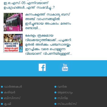
ഇ.ഒ.എസ്-05 എന്നിവയാണ്
ഉപഗ്രഹങ്ങൾ..എന്ത് സംഭവിച്ചു..?
കുന്നംകുളത്ത് സ്വകാര്യ ബസ്
അഞ്ച് വാഹനങ്ങളിൽ
ഇടിച്ചുണ്ടായ അപകടം: മരണം
രണ്ടായി...
കേരളം രൂക്ഷമായ
വിലക്കയറ്റത്തിലേക്ക്..പച്ചക്കറി
മുതൽ അരിക്കും പഞ്ചസാരയ്ക്കും
ഇറച്ചിക്കും വരെ പൊള്ളുന്ന
വിലയാണ് വിപണിയിലുള്ളത്..
വാര്‍ത്തകള്‍
വനിത
കരിയര്‍
ആരോഗ്യം
ബിസിനസ്
സിനിമ
കൃഷി
സ്‌പോര്‍ട്‌സ്