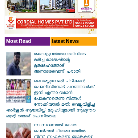
Most Read
latest News
രക്ഷാപ്രവര്‍ത്തനത്തിനിടെ
മരിച്ച രാജേഷിന്റെ
മൃതദേഹത്തോട്
അനാദരവെന്ന് പരാതി
ധൈര്യമുണ്ടേൽ പിടിക്കാൻ
പൊലീസിനോട് പറഞ്ഞവർക്ക്
ഇനി എന്താ വരാൻ
പോകുന്നതെന്നു നിങ്ങൾ
നോക്കിയാൽ മതി; വെല്ലുവിളിച്ച
അർജുൻ ആയങ്കിയ്ക്ക് മറുപടിയുമായി ആഭ്യന്തര
മന്ത്രി രമേശ് ചെന്നിത്തല
സംസ്ഥാനത്ത് ക്ഷേമ
പെൻഷൻ വിതരണത്തിൽ
നിന്ന് സഹകരണ ബാങ്കുകളെ