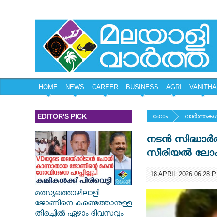
HOME
NEWS
CAREER
BUSINESS
AGRI
VANITHA
EDITOR'S PICK
ഹോം
വാര്‍ത്തകള്
നടന്‍ സിദ്ധാര
സീരിയല്‍ ലോ
18 APRIL 2026 06:28 
മത്സ്യത്തൊഴിലാളി
ജോണിനെ കണ്ടെത്താനുള്ള
തിരച്ചിൽ ഏഴാം ദിവസവും