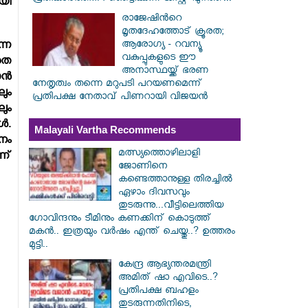
ായി
രാജേഷിൻറെ
മൃതദേഹത്തോട് ക്രൂരത;
ആരോഗ്യ - റവന്യൂ
നെ
വകുപ്പുകളുടെ ഈ
ാതെ
അനാസ്ഥയ്ക്ക് ഭരണ
്‍
നേതൃത്വം തന്നെ മറുപടി പറയണമെന്ന്
ും
പ്രതിപക്ഷ നേതാവ് പിണറായി വിജയൻ
ലും
്‍.
Malayali Vartha Recommends
നം
മത്സ്യത്തൊഴിലാളി
ണ്
ജോണിനെ
കണ്ടെത്താനുള്ള തിരച്ചിൽ
ഏഴാം ദിവസവും
തുടരുന്നു...വീട്ടിലെത്തിയ
ഗോവിന്ദനും ടീമിനും കണക്കിന് കൊടുത്ത്
മകൻ.. ഇത്രയും വർഷം എന്ത് ചെയ്തു..? ഉത്തരം
മുട്ടി..
കേന്ദ്ര ആഭ്യന്തരമന്ത്രി
അമിത് ഷാ എവിടെ..?
പ്രതിപക്ഷ ബഹളം
തുടരുന്നതിനിടെ,