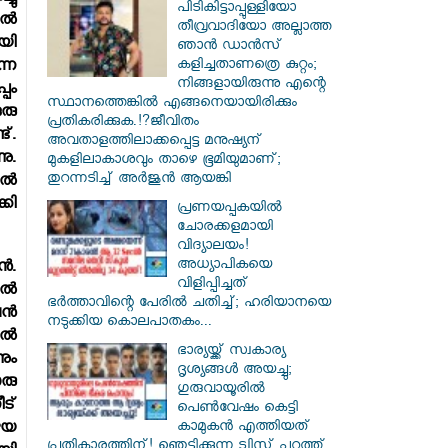
പിടികിട്ടാപ്പുള്ളിയോ
ല്‍
തീവ്രവാദിയോ അല്ലാത്ത
ായി
ഞാൻ ഡാൻസ്
കളിച്ചതാണത്രെ കുറ്റം;
ന്ന
നിങ്ങളായിരുന്നു എന്റെ
പം
സ്ഥാനത്തെങ്കിൽ എങ്ങനെയായിരിക്കും
രു
പ്രതികരിക്കുക.!?ജീവിതം
്.
അവതാളത്തിലാക്കപ്പെട്ട മനുഷ്യന്
ു.
മുകളിലാകാശവും താഴെ ഭൂമിയുമാണ്;
തുറന്നടിച്ച് അർജുൻ ആയങ്കി
ല്‍
കി
പ്രണയപ്പകയിൽ
ചോരക്കളമായി
വിദ്യാലയം!
അധ്യാപികയെ
‍.
വിളിപ്പിച്ചത്
്‍
ഭർത്താവിന്റെ പേരിൽ ചതിച്ച്; ഹരിയാനയെ
ന്‍
നടുക്കിയ കൊലപാതകം...
്‍
ഭാര്യയ്ക്ക് സ്വകാര്യ
ും
ദൃശ്യങ്ങൾ അയച്ചു;
ൊരു
ഗുരുവായൂരിൽ
ട്
പെൺവേഷം കെട്ടി
കാമുകൻ എത്തിയത്
ഴയ
പ്രതികാരത്തിന്! ഞെട്ടിക്കുന്ന ട്വിസ്റ്റ് പുറത്ത്...