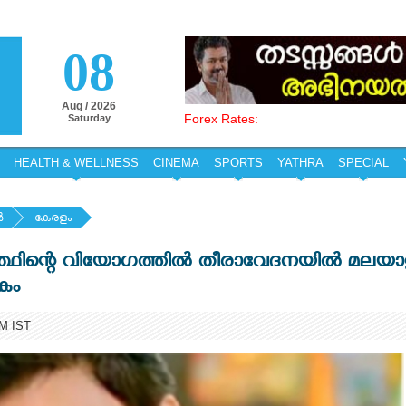
08
Aug / 2026
Forex Rates:
Saturday
HEALTH & WELLNESS
CINEMA
SPORTS
YATHRA
SPECIAL
‍
കേരളം
്‍ത്ഥിന്റെ വിയോഗത്തില്‍ തീരാവേദനയില്‍ മലയ
കം
PM IST