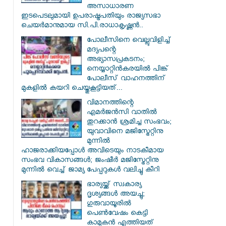
അസാധാരണ
ഇടപെടലുമായി ഉപരാഷ്ട്രപതിയും രാജ്യസഭാ
ചെയർമാനുമായ സി.പി.രാധാകൃഷ്ണൻ..
പോലീസിനെ വെല്ലുവിളിച്ച്
മദ്യപന്റെ
അഭ്യാസപ്രകടനം;
നെയ്യാറ്റിൻകരയിൽ പിങ്ക്
പോലീസ് വാഹനത്തിന്
മുകളിൽ കയറി ചെയ്തുകൂട്ടിയത്...
വിമാനത്തിന്റെ
എമർജൻസി വാതിൽ
തുറക്കാൻ ശ്രമിച്ച സംഭവം;
യുവാവിനെ മജിസ്ട്രേറ്റിനു
മുന്നിൽ
ഹാജരാക്കിയപ്പോൾ അവിടെയും നാടകീമായ
സംഭവ വികാസങ്ങൾ; ജംഷീർ മജിസ്ട്രേറ്റിനു
മുന്നിൽ വെച്ച് ജാമ്യ പേപ്പറുകൾ വലിച്ചു കീറി
ഭാര്യയ്ക്ക് സ്വകാര്യ
ദൃശ്യങ്ങൾ അയച്ചു;
ഗുരുവായൂരിൽ
പെൺവേഷം കെട്ടി
കാമുകൻ എത്തിയത്