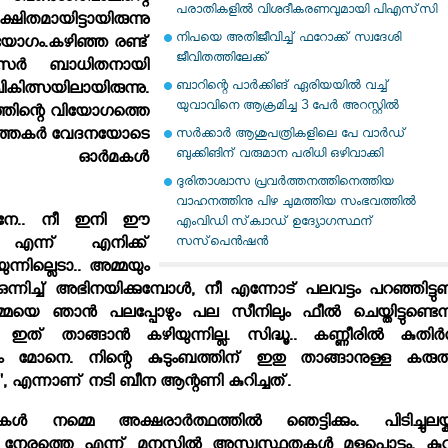
പരാതികളില്‍ വിശദീകരണവുമായി പിഎസ്‌സി
ിതമായിട്ടായിരുന്നു
നിപയെ അതിജീവിച്ച് ഫറോക്ക് സ്വദേശി
വിയോഗം.കഴിഞ്ഞ രണ്ട്
ജീവിതത്തിലേക്ക്
‍സര്‍ ബാധിതനായി
ബാറിന്റെ പാര്‍ക്കിങ് ഏരിയയില്‍ വച്ച്
കിത്സയിലായിരുന്നു.
യുവാവിനെ ആക്രമിച്ച 3 പേര്‍ അറസ്റ്റില്‍
ത്തിന്റെ വിയോഗത്തെ
ര്‍ത്തകര്‍ വേദനയോടെ
സര്‍ക്കാര്‍ ആശുപത്രികളിലെ പേ വാര്‍ഡ്
ബുക്കിങിന് വരുമാന പരിധി ഒഴിവാക്കി
ന്റെ ഓര്‍മകള്‍
ദുരിതാശ്വാസ പ്രവര്‍ത്തനത്തിനെത്തിയ
വാഹനത്തിനു പിഴ ചുമത്തിയ സംഭവത്തില്‍
ോനേ.. നീ ഇനി ഈ
എംവിഡി സ്‌ക്വാഡ് ഉദ്യോഗസ്ഥന്
സസ്‌പെന്‍ഷന്‍
ല എന്ന് എനിക്ക്
ുന്നില്ലെടാ.. അമ്മയും
്നിച്ച് അഭിനയിക്കുമ്പോള്‍, നീ എന്നോട് പലവട്ടം പറഞ്ഞിട്ടുണ്
മയെ ഞാന്‍ പലപ്പോഴും പല സീനിലും ഫീല്‍ ചെയ്തിട്ടുണ്ടെന്ന
് താങ്ങാന്‍ കഴിയുന്നില്ല. സിദ്ധൂ.. കണ്ണീരില്‍ കുതിര്‍ന
്രം മോനെ. നിന്റെ കുടുംബത്തിന് ഇതു താങ്ങാനുള്ള കരുത്
', എന്നാണ് നടി ബീന ആന്റണി കുറിച്ചത്.
‍ നമ്മെ അക്ഷരാര്‍ത്ഥത്തില്‍ ഞെട്ടിക്കും. പിടിച്ചുലയ്ക്കു
നേരത്തെ എന്ന് മനസ്സില്‍ അസ്വസ്ഥതകള്‍ മുളപൊട്ടും. കുറച്