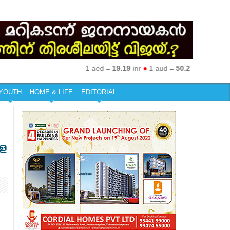
1 aed =
19.19
inr
●
1 aud =
50.27
inr
●
1 eur =
7
YOUTH
HOME & LIFE
EDITORIAL
ാള