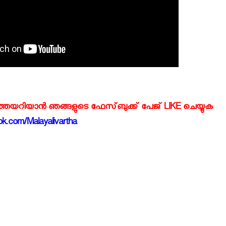
്‍ത്തയറിയാന്‍ ഞങ്ങളുടെ ഫേസ്‌ബുക്ക്‌ പേജ് LIKE ചെയ്യുക
k.com/Malayalivartha