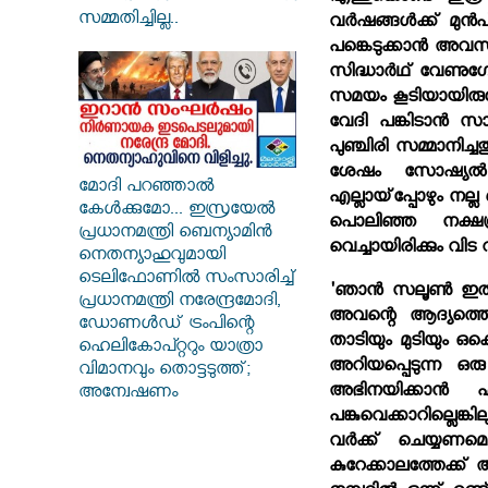
സമ്മതിച്ചില്ല..
വര്‍ഷങ്ങള്‍ക്ക് മുന
പങ്കെടുക്കാന്‍ അവസ
സിദ്ധാര്‍ഥ് വേണുഗോപ
സമയം കൂടിയായിരുന്
വേദി പങ്കിടാന്‍ സ
പുഞ്ചിരി സമ്മാനിച
ശേഷം സോഷ്യല്‍ മ
മോദി പറഞ്ഞാൽ
എല്ലായ്‌പ്പോഴും നല്
കേൾക്കുമോ... ഇസ്രയേൽ
പൊലിഞ്ഞ നക്ഷത്ര
പ്രധാനമന്ത്രി ബെന്യാമിൻ
വെച്ചായിരിക്കും വിട 
നെതന്യാഹുവുമായി
ടെലിഫോണിൽ സംസാരിച്ച്
'ഞാന്‍ സലൂണ്‍ ഇല്‍
പ്രധാനമന്ത്രി നരേന്ദ്രമോദി,
അവന്റെ ആദ്യത്തെ 
ഡോണൾഡ് ട്രംപിന്റെ
താടിയും മുടിയും ഒക്
ഹെലികോപ്റ്ററും യാത്രാ
അറിയപ്പെടുന്ന ഒ
വിമാനവും തൊട്ടടുത്ത്;
അഭിനയിക്കാന്‍ 
അന്വേഷണം
പങ്കുവെക്കാറില്ലെങ
വര്‍ക്ക് ചെയ്യണമെ
കുറേക്കാലത്തേക്ക് 