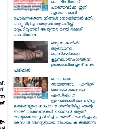
പൊലീസിനോട്
പറഞ്ഞവർക്ക് ഇനി
എന്താ വരാൻ
പോകുന്നതെന്നു നിങ്ങൾ നോക്കിയാൽ മതി;
വെല്ലുവിളിച്ച അർജുൻ ആയങ്കിയ്ക്ക്
മറുപടിയുമായി ആഭ്യന്തര മന്ത്രി രമേശ്
ചെന്നിത്തല
ഓടുന്ന കാറില്‍
ആദിവാസി
പെണ്‍കുട്ടികളെ
കൂട്ടബലാത്സംഗത്തിന്
ഇരയാക്കിയ മൂന്ന് പേര്‍
പിടിയില്‍
ഞാനൊരു
ട്,
അമ്മയാടോ.... എനിക്ക്
ഒരു മോനുണ്ടെടോ....
്.
എംഡിഎംഎ
്ന
ഇടപാടുമായി ബന്ധമില്ല;
ത്
ലക്ഷങ്ങളുടെ ഇടപാട് നടത്തിയിട്ടില്ല; തന്റെ
ബാങ്ക് അക്കൗണ്ടുകൾ മൈനസ് ആണ്;
മാധ്യമങ്ങളോടു വിളിച്ച് പറഞ്ഞ് എംഡിഎംഎ
ം.
കേസിൽ അറസ്റ്റിലായ അധ്യാപിക കീർത്തന
ചു