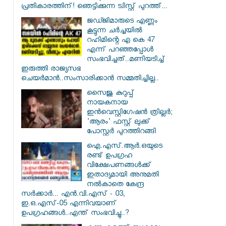
പ്രതികാരത്തിന്! ഞെട്ടിക്കുന്ന ട്വിസ്റ്റ് പുറത്ത്...
ജഡ്ജിമാരുടെ എണ്ണം
കൂട്ടുന്ന ചർച്ചയിൽ
റഹിമിന്റെ എ കെ 47
എന്ന് പറഞ്ഞപ്പോൾ
സംഭവിച്ചത്..മണിയടിച്ച്
ഇരുത്തി രാജ്യസഭ
ചെയർമാൻ..സംസാരിക്കാൻ സമ്മതിച്ചില്ല..
സൈജു കുറുപ്പ്
നായകനായ
ഇൻവെസ്റ്റിഗേഷൻ ത്രില്ലർ;
'ആരം' ഫസ്റ്റ് ലുക്ക്
പോസ്റ്റർ പുറത്തിറങ്ങി
ഐ.എസ്.ആർ.ഒയുടെ
രണ്ട് ഉപഗ്രഹ
വിക്ഷേപണങ്ങൾക്ക്
ഇതാദ്യമായി അനുമതി
നൽകാതെ കേന്ദ്ര
സർക്കാർ... എൻ.വി.എസ് - 03,
ഇ.ഒ.എസ്-05 എന്നിവയാണ്
ഉപഗ്രഹങ്ങൾ..എന്ത് സംഭവിച്ചു..?