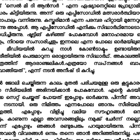
്‍പ് 'സെല്‍ മി ദി ആന്‍സര്‍ ' എന്ന ഏഷ്യാനെറ്റിലെ പ്രോഗ്രാമി
രം കിട്ടിയിരുന്നു. അന്ന് ഒരു എപ്പിസോഡില്‍ മത്സരാര്‍ത്ഥിയ
ാലും വന്നിരുന്നു. കസ്തൂരിമാന്‍ എന്ന പരമ്പര ഹിറ്റായി മുന്നേറു
നു അപ്പോള്‍. ആ എപ്പിസോഡില്‍ എനിക്കും സിദ്ധാര്‍ഥിനോടൊപ്
ാധിച്ചിരുന്നു. ഷൂട്ടിങ് കഴിഞ്ഞ് പോകുമ്പോള്‍ മനോഹരമായ ഒ
്ചതും, നിറയെ സംസാരിച്ചതും ഇന്നലെ എന്ന പോലെ ഓര്‍മയിലുണ്ട
ീഡിയയില്‍ കുറച്ചു നാള്‍ കോണ്‍ടാക്ടും ഉണ്ടായിരുന്ന
ല രീതിയില്‍ പെരുമാറുന്ന ഒരാളായിരുന്നു സിദ്ധാര്‍ഥ്. അകാലത്തി
ത്തിന് ആദരാഞ്ജലികള്‍.എത്രയോ സ്വപ്‌നങ്ങള്‍ ബാക്
വാങ്ങിയത്', എന്ന് നടന്‍ അനീഷ് ടി കുറിച്ചു.
 ജോലി ചെയ്തിരുന്ന കാലം മുതല്‍ പരിചയമുള്ള ഒരു കൂട്ടുകാരന്
സീരിയലില്‍ അഭിനയിക്കാന്‍ പോകുമ്പോള്‍. എന്റെ കടയില
കെ സെറ്റ് ചെയ്തത് പോയത് ഇപ്പോഴും ഓര്‍ക്കുന്നു. പിന്നീട് അവ
രു നടനായി. ഒരു നിമിത്തം എന്നപോലെ ഞാനും സീരിയലില
എത്തി. എപ്പോഴും വിളിച്ചു വലിയ സൗഹൃദങ്ങള്‍ ഒന്ന
്കിലും. കാണുന്ന എല്ലാ അവസരങ്ങളിലും നമുക്ക് ചേര്‍ന്ന് നല്ല
ന്ന് എപ്പോഴും ഞങ്ങള്‍ രണ്ടുപേരും പറയുമായിരുന്നു. പിന്നീ
അവന്റെ വിവരങ്ങള്‍ ഒന്നും തന്നെ ഞാന്‍ അറിഞ്ഞിരുന്നില്ല. പ