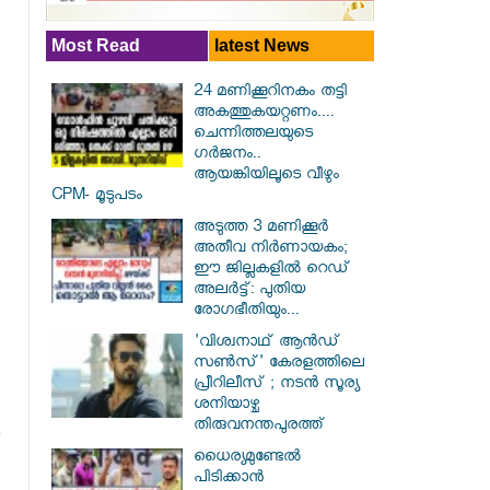
Most Read
latest News
24 മണിക്കൂറിനകം തട്ടി
അകത്തുകയറ്റണം....
ചെന്നിത്തലയുടെ
ഗർജനം..
ആയങ്കിയിലൂടെ വീഴും
CPM- മൂടുപടം
അടുത്ത 3 മണിക്കൂർ
അതീവ നിർണായകം;
ഈ ജില്ലകളിൽ റെഡ്
അലർട്ട്: പുതിയ
രോഗഭീതിയും...
'വിശ്വനാഥ് ആന്‍ഡ്
സണ്‍സ്' കേരളത്തിലെ
പ്രീറിലീസ് ; നടന്‍ സൂര്യ
ശനിയാഴ്ച
തിരുവനന്തപുരത്ത്
ധൈര്യമുണ്ടേൽ
പിടിക്കാൻ