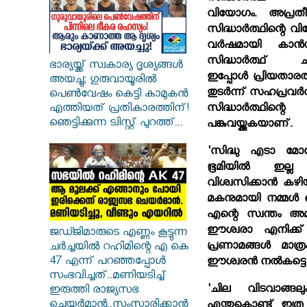
വിയോഗം. അപ്രതീക്ഷ
സിദ്ധാര്‍ത്ഥിന്റെ 
വര്‍ഷമായി കാന്
സിദ്ധാര്‍ത്ഥ് ചി
ഭാര്യയ്ക്ക് സ്വകാര്യ ദൃശ്യങ്ങൾ
ഇപ്പോള്‍ പ്രിയതാര
അയച്ചു; ഗുരുവായൂരിൽ
തുടര്‍ന്ന് സഹപ്രവ
പെൺവേഷം കെട്ടി കാമുകൻ
സിദ്ധാര്‍ത്ഥി
എത്തിയത് പ്രതികാരത്തിന്!
ഞെട്ടിക്കുന്ന ട്വിസ്റ്റ് പുറത്ത്...
പങ്കുവയ്ക്കുകയാണ്.
'സിദ്ധു എടാ മ
ഭൂമിയില്‍ ഇല്
വിശ്വസിക്കാന്‍ കഴിയ
മകനുമായി നമ്മള്‍ ഒന
എന്റെ സ്വന്തം അമ്
ഈശ്വരാ എനിക്ക് ഇത
ജഡ്ജിമാരുടെ എണ്ണം കൂട്ടുന്ന
പ്രണാമങ്ങള്‍ മാത
ചർച്ചയിൽ റഹിമിന്റെ എ കെ
47 എന്ന് പറഞ്ഞപ്പോൾ
ഈശ്വരന്‍ നല്‍കട്ടെ
സംഭവിച്ചത്..മണിയടിച്ച്
'ചില വിടവാങ്ങലുകള്
ഇരുത്തി രാജ്യസഭ
ചെയർമാൻ..സംസാരിക്കാൻ
എന്തുകൊണ്ട് ഇത്ര 