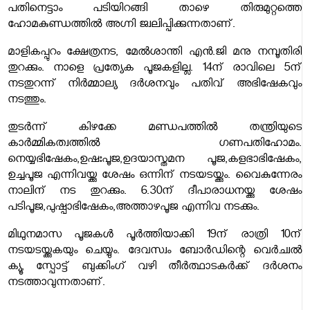
പതിനെട്ടാം പടിയിറങ്ങി താഴെ തിരുമുറ്റത്തെ
ഹോമകുണ്ഡത്തിൽ അഗ്നി ജ്വലിപ്പിക്കുന്നതാണ്.
മാളികപ്പുറം ക്ഷേത്രനട,​ മേൽശാന്തി എൻ.ജി മനു നമ്പൂതിരി
തുറക്കും. നാളെ പ്രത്യേക പൂജകളില്ല. 14ന് രാവിലെ 5ന്
നടതുറന്ന് നിർമ്മാല്യ ദർശനവും പതിവ് അഭിഷേകവും
നടത്തും.
തുടർന്ന് കിഴക്കേ മണ്ഡപത്തിൽ തന്ത്രിയുടെ
കാർമ്മികത്വത്തിൽ ഗണപതിഹോമം.
നെയ്യഭിഷേകം,ഉഷഃപൂജ,ഉദയാസ്തമന പൂജ,കളഭാഭിഷേകം,
ഉച്ചപൂജ എന്നിവയ്ക്കു ശേഷം ഒന്നിന് നടയടയ്ക്കും. വൈകുന്നേരം
നാലിന് നട തുറക്കും. 6.30ന് ദീപാരാധനയ്ക്കു ശേഷം
പടിപൂജ,പുഷ്പാഭിഷേകം,അത്താഴപൂജ എന്നിവ നടക്കും.
മിഥുനമാസ പൂജകൾ പൂർത്തിയാക്കി 19ന് രാത്രി 10ന്
നടയടയ്ക്കുകയും ചെയ്യും. ദേവസ്വം ബോർഡിന്റെ വെർച്വൽ
ക്യൂ, സ്പോട്ട് ബുക്കിംഗ് വഴി തീർത്ഥാടകർക്ക് ദർശനം
നടത്താവുന്നതാണ്.