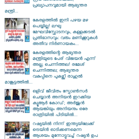
രൂപ പാരിതോഷികം;
പ്രഖ്യാപനവുമായി ആഭ്യന്തര
മന്ത്രി...
കേരളത്തിൽ ഇനി പഴയ മഴ
പെയ്യില്ല! ലഘു
മേഘവിസ്ഫോടനവും, കള്ളക്കടൽ
പ്രതിഭാസവും: വരും മണിക്കൂറുകൾ
അതീവ നിർണായകം...
കേരളത്തിന്റെ ആഭ്യന്തര
മന്ത്രിയുടെ പേര് വിജയൻ എന്ന്
അല്ല, ചെന്നിത്തല! രമേശ്
ചെന്നിത്തല; ആഭ്യന്തര
വകുപ്പിനെ പുകഴ്ത്തി രാഹുൽ
മാങ്കൂട്ടത്തിൽ...
ഒളിവ് ജീവിതം സ്പോൺസർ
ചെയ്യാൻ അനിയൻ ഇറക്കിയ
ക്യൂആർ കോഡ്; അർജുൻ
ആയങ്കിയും അനിയനും ഒരേ
രാത്രിയിൽ പിടിയിൽ...
റഷ്യയിൽ നിന്ന് ഇന്ത്യയിലേക്ക്
ട്രെയിൻ ഓടിക്കണമെന്ന
ആശയം മുന്നോട്ടുവച്ച് റഷ്യൻ ഉപ