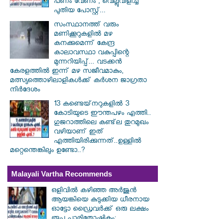
പണം വേണം', വെല്ലുവിളിച്ച്
പുതിയ പോസ്റ്റ്...
സംസ്ഥാനത്ത് വരും
മണിക്കൂറുകളിൽ മഴ
കനക്കുമെന്ന് കേന്ദ്ര
കാലാവസ്ഥാ വകുപ്പിന്റെ
മുന്നറിയിപ്പ്... വടക്കൻ
കേരളത്തിൽ ഇന്ന് മഴ സജീവമാകും,
മത്സ്യത്തൊഴിലാളികൾക്ക് കർശന ജാഗ്രതാ
നിർദേശം
13 കണ്ടെയ്‌നറുകളിൽ 3
കോടിയുടെ ഈന്തപഴം എത്തി..
ഗുജറാത്തിലെ കണ്ട്‌ല തുറമുഖം
വഴിയാണ് ഇത്
എത്തിയിരിക്കുന്നത്..ഉള്ളിൽ
മറ്റെന്തെങ്കിലും ഉണ്ടോ..?
Malayali Vartha Recommends
ഒളിവിൽ കഴിഞ്ഞ അർജുൻ
ആയങ്കിയെ കുടുക്കിയ ധീരനായ
ഓട്ടോ ഡ്രൈവർക്ക് ഒരു ലക്ഷം