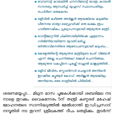
വേമ്പനാട്ട് കായലില്‍ ഹൗസ്ബോട്ട് യാത്ര; കായല്‍
സൗന്ദര്യം ആസ്വദിച്ച് യുഎസ് സ്ഥാനപതിയും
ട്രംപിന്‍റെ മരുമകനും
ഒളിവിൽ കഴിഞ്ഞ അർജുൻ ആയങ്കിയെ കുടുക്കിയ
ധീരനായ ഓട്ടോ ഡ്രൈവർക്ക് ഒരു ലക്ഷം രൂപ
പാരിതോഷികം; പ്രഖ്യാപനവുമായി ആഭ്യന്തര മന്ത്രി...
വെന്റിലേറ്ററിൽ ചികിത്സയിലിരിക്കെ ഏഴുമാസം
ഗർഭിണിയായിരുന്ന യുവതി മരിച്ചു;
ഭർത്താവിനെതിരെ ആരോപണവുമായി കുടുംബം....
കേരളത്തിന്റെ ആഭ്യന്തര മന്ത്രിയുടെ പേര് വിജയൻ
എന്ന് അല്ല, ചെന്നിത്തല! രമേശ് ചെന്നിത്തല;
ആഭ്യന്തര വകുപ്പിനെ പുകഴ്ത്തി രാഹുൽ മാങ്കൂട്ടത്തിൽ...
ഒളിവ് ജീവിതം സ്പോൺസർ ചെയ്യാൻ അനിയൻ
ഇറക്കിയ ക്യൂആർ കോഡ്; അർജുൻ ആയങ്കിയും
അനിയനും ഒരേ രാത്രിയിൽ പിടിയിൽ...
ശരണമയ്യപ്പാ.... മിഥുന മാസ പൂജകൾക്കായി ശബരിമല നട
നാളെ തുറക്കും. വൈകുന്നേരം 5ന് തന്ത്രി കണ്ഠരര് മഹേഷ്
മോഹനരുടെ സാന്നിദ്ധ്യത്തിൽ മേൽശാന്തി ഇ.ഡി.പ്രസാദ്
നമ്പൂതിരി നട തുറന്ന് ശ്രീലകത്ത് ദീപം തെളിക്കും. തുടർന്ന്