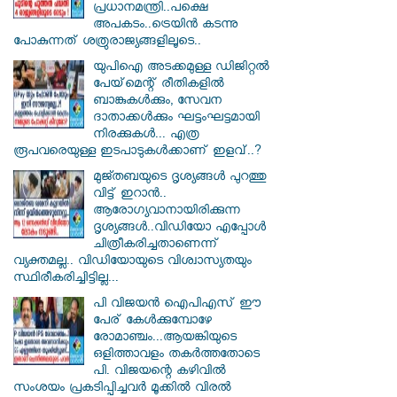
പ്രധാനമന്ത്രി..പക്ഷെ
അപകടം..ട്രെയിൻ കടന്നു
പോകുന്നത് ശത്രുരാജ്യങ്ങളിലൂടെ..
യുപിഐ അടക്കമുള്ള ഡിജിറ്റല്‍
പേയ്‌മെന്റ് രീതികളില്‍
ബാങ്കുകള്‍ക്കും, സേവന
ദാതാക്കള്‍ക്കും ഘട്ടംഘട്ടമായി
നിരക്കുകള്‍... എത്ര
രൂപവരെയുള്ള ഇടപാടുകള്‍ക്കാണ് ഇളവ്..?
മുജ്തബയുടെ ദൃശ്യങ്ങൾ പുറത്തു
വിട്ട് ഇറാൻ..
ആരോഗ്യവാനായിരിക്കുന്ന
ദൃശ്യങ്ങൾ..വിഡിയോ എപ്പോൾ
ചിത്രീകരിച്ചതാണെന്ന്
വ്യക്തമല്ല.. വിഡിയോയുടെ വിശ്വാസ്യതയും
സ്ഥിരീകരിച്ചിട്ടില്ല...
പി വിജയന്‍ ഐപിഎസ് ഈ
പേര് കേൾക്കുമ്പോഴേ
രോമാഞ്ചം...ആയങ്കിയുടെ
ഒളിത്താവളം തകര്‍ത്തതോടെ
പി. വിജയന്റെ കഴിവില്‍
സംശയം പ്രകടിപ്പിച്ചവര്‍ മൂക്കില്‍ വിരല്‍