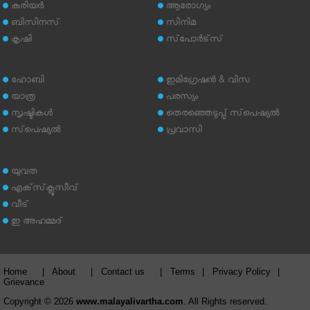
കരിയര്‍
ആരോഗ്യം
ബിസിനസ്
സിനിമ
കൃഷി
സ്‌പോര്‍ട്‌സ്
ഹോബി
ഇമിഗ്രേഷന്‍ & വിസ
യാത്ര
പരസ്യം
സൃഷ്ടികള്‍
തെരഞ്ഞെടുപ്പ് സ്‌പെഷ്യല്‍
സ്‌പെഷ്യല്‍
പ്രവാസി
യുവത
എക്‌സ്‌ക്ലൂസീവ്
വീട്
ഇ അഹമ്മദ്‌
Home
|
About
|
Contact us
|
Terms
|
Privacy Policy
|
Grievance
Copyright © 2026
www.malayalivartha.com
. All Rights reserved.