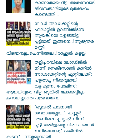
കാണാതായ റിട്ട. അങ്കണവാടി
ജീവനക്കാരിയുടെ മൃതദേഹം
കണ്ടെത്തി...
ലേഡി അഡ്വക്കറ്റിന്റെ
ഫ്‌ലാറ്റിൽ ഉറങ്ങിക്കിടന്ന
ആയങ്കിയെ വളഞ്ഞിട്ട്
പൂട്ടിയത് ഇങ്ങനെ..!ആഭ്യന്തര
മന്ത്രി
വിജയനല്ല..ചെന്നിത്തല..!രാഹുൽ കട്ടയ്ക്ക്
തളിപ്പറമ്പിലെ ലോഡ്ജിൽ
നിന്ന് നെക്സോൺ കാറിൽ
അഡ്വക്കേറ്റിന്റെ ഫ്ലാറ്റിലേക്ക്;
പഴുതടച്ച നീക്കവുമായി
വളപട്ടണം പോലീസ്;
ആയങ്കിയുടെ വീഴ്ച: ഒടുവിൽ ലോക്കപ്പിലും
കൂസലില്ലാതെ പത്രവായന...
'ഒടുവിൽ പവനായി
ശവമായല്ലോ...'. കണ്ണൂര്‍
ടൗണിലെ ഫ്ലാറ്റിൽ നിന്ന്
പൂട്ടി..അർജുന്റെ വീരവാദങ്ങൾ
ഇനിയങ്ങോട്ട് ജയിലിൽ
കിടന്ന്.. നിശ്ശബ്ദനായി