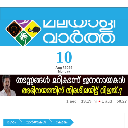
10
Aug / 2026
Monday
1 aed =
19.19
inr
●
1 aud =
50.27
inr
ഹോം
വാര്‍ത്തകള്‍
കേരളം