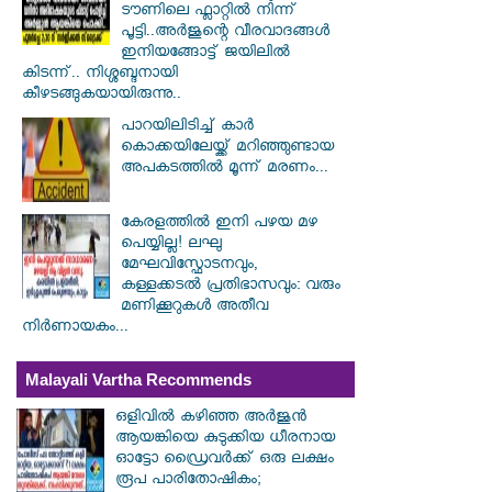
ടൗണിലെ ഫ്ലാറ്റിൽ നിന്ന്
പൂട്ടി..അർജുന്റെ വീരവാദങ്ങൾ
ഇനിയങ്ങോട്ട് ജയിലിൽ
കിടന്ന്.. നിശ്ശബ്ദനായി
കീഴടങ്ങുകയായിരുന്നു..
പാറയിലിടിച്ച് കാർ
കൊക്കയിലേയ്ക്ക് മറിഞ്ഞുണ്ടായ
അപക‌ടത്തിൽ മൂന്ന് മരണം...
കേരളത്തിൽ ഇനി പഴയ മഴ
പെയ്യില്ല! ലഘു
മേഘവിസ്ഫോടനവും,
കള്ളക്കടൽ പ്രതിഭാസവും: വരും
മണിക്കൂറുകൾ അതീവ
നിർണായകം...
Malayali Vartha Recommends
ഒളിവിൽ കഴിഞ്ഞ അർജുൻ
ആയങ്കിയെ കുടുക്കിയ ധീരനായ
ഓട്ടോ ഡ്രൈവർക്ക് ഒരു ലക്ഷം
രൂപ പാരിതോഷികം;