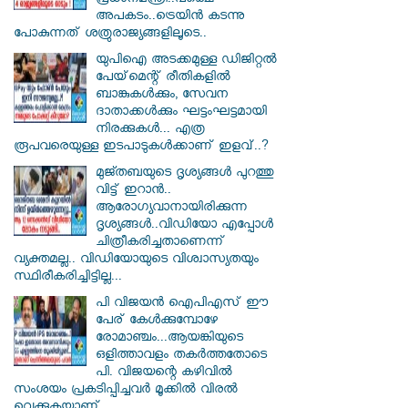
പ്രധാനമന്ത്രി..പക്ഷെ
അപകടം..ട്രെയിൻ കടന്നു
പോകുന്നത് ശത്രുരാജ്യങ്ങളിലൂടെ..
യുപിഐ അടക്കമുള്ള ഡിജിറ്റല്‍
പേയ്‌മെന്റ് രീതികളില്‍
ബാങ്കുകള്‍ക്കും, സേവന
ദാതാക്കള്‍ക്കും ഘട്ടംഘട്ടമായി
നിരക്കുകള്‍... എത്ര
രൂപവരെയുള്ള ഇടപാടുകള്‍ക്കാണ് ഇളവ്..?
മുജ്തബയുടെ ദൃശ്യങ്ങൾ പുറത്തു
വിട്ട് ഇറാൻ..
ആരോഗ്യവാനായിരിക്കുന്ന
ദൃശ്യങ്ങൾ..വിഡിയോ എപ്പോൾ
ചിത്രീകരിച്ചതാണെന്ന്
വ്യക്തമല്ല.. വിഡിയോയുടെ വിശ്വാസ്യതയും
സ്ഥിരീകരിച്ചിട്ടില്ല...
പി വിജയന്‍ ഐപിഎസ് ഈ
പേര് കേൾക്കുമ്പോഴേ
രോമാഞ്ചം...ആയങ്കിയുടെ
ഒളിത്താവളം തകര്‍ത്തതോടെ
പി. വിജയന്റെ കഴിവില്‍
സംശയം പ്രകടിപ്പിച്ചവര്‍ മൂക്കില്‍ വിരല്‍