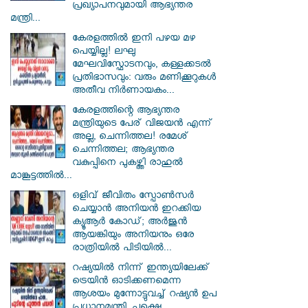
പ്രഖ്യാപനവുമായി ആഭ്യന്തര
മന്ത്രി...
കേരളത്തിൽ ഇനി പഴയ മഴ
പെയ്യില്ല! ലഘു
മേഘവിസ്ഫോടനവും, കള്ളക്കടൽ
പ്രതിഭാസവും: വരും മണിക്കൂറുകൾ
അതീവ നിർണായകം...
കേരളത്തിന്റെ ആഭ്യന്തര
മന്ത്രിയുടെ പേര് വിജയൻ എന്ന്
അല്ല, ചെന്നിത്തല! രമേശ്
ചെന്നിത്തല; ആഭ്യന്തര
വകുപ്പിനെ പുകഴ്ത്തി രാഹുൽ
മാങ്കൂട്ടത്തിൽ...
ഒളിവ് ജീവിതം സ്പോൺസർ
ചെയ്യാൻ അനിയൻ ഇറക്കിയ
ക്യൂആർ കോഡ്; അർജുൻ
ആയങ്കിയും അനിയനും ഒരേ
രാത്രിയിൽ പിടിയിൽ...
റഷ്യയിൽ നിന്ന് ഇന്ത്യയിലേക്ക്
ട്രെയിൻ ഓടിക്കണമെന്ന
ആശയം മുന്നോട്ടുവച്ച് റഷ്യൻ ഉപ