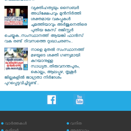
വെക്കുകയാണ്..
വ്യക്തിഹത്യയും സൈബര്‍
അധിക്ഷേപവും മുന്‍നിര്‍ത്തി
ശക്തമായ വകുപ്പുകള്‍
ചുമത്തിയാവും അർജുനെതിരെ
പുതിയ കേസ് രജിസ്റ്റര്‍
ചെയ്യുക..സംസ്ഥാനത്ത് ആയങ്കി ഫാൻസ്
വക രണ്ട് ദിവസത്തെ ദുഃഖാചരണം..
നാളെ മുതൽ സംസ്ഥാനത്ത്
മഴയുടെ ശക്തി ഗണ്യമായി
കുറയാനുള്ള
സാധ്യത..തിരുവനന്തപുരം,
കൊല്ലം, ആലപ്പുഴ, തൃശൂർ
ജില്ലകളിൽ ജാഗ്രതാ നിർദേശം
പുറപ്പെടുവിച്ചിട്ടുണ്ട്..
വാര്‍ത്തകള്‍
വനിത