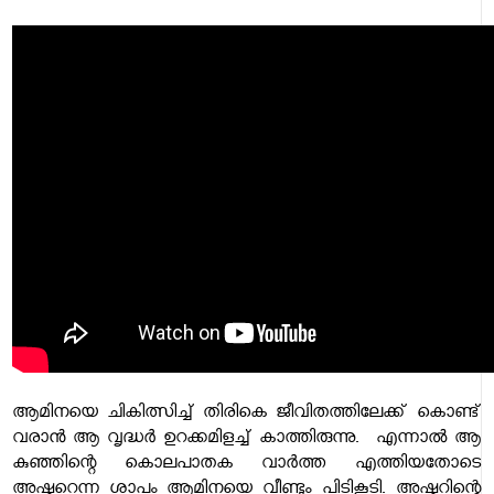
ആമിനയെ ചികിത്സിച്ച് തിരികെ ജീവിതത്തിലേക്ക് കൊണ്ട്
വരാൻ ആ വൃദ്ധർ ഉറക്കമിളച്ച് കാത്തിരുന്നു. എന്നാൽ ആ
കുഞ്ഞിന്റെ കൊലപാതക വാർത്ത എത്തിയതോടെ
അഷ്കറെന്ന ശാപം ആമിനയെ വീണ്ടും പിടികൂടി. അഷ്കറിന്റെ