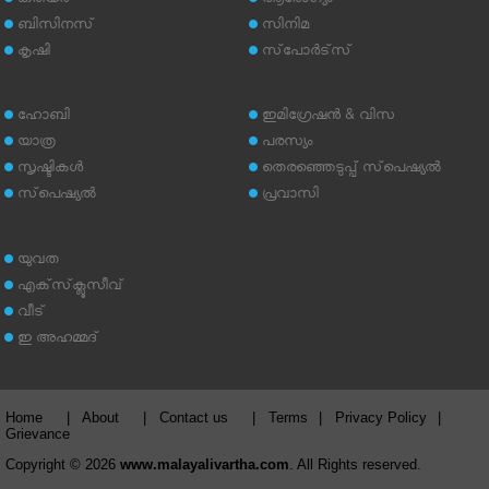
കരിയര്‍
ആരോഗ്യം
ബിസിനസ്
സിനിമ
കൃഷി
സ്‌പോര്‍ട്‌സ്
ഹോബി
ഇമിഗ്രേഷന്‍ & വിസ
യാത്ര
പരസ്യം
സൃഷ്ടികള്‍
തെരഞ്ഞെടുപ്പ് സ്‌പെഷ്യല്‍
സ്‌പെഷ്യല്‍
പ്രവാസി
യുവത
എക്‌സ്‌ക്ലൂസീവ്
വീട്
ഇ അഹമ്മദ്‌
Home
|
About
|
Contact us
|
Terms
|
Privacy Policy
|
Grievance
Copyright © 2026
www.malayalivartha.com
. All Rights reserved.