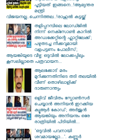
പൂട്ടിയത് ഇങ്ങനെ..!ആഭ്യന്തര
മന്ത്രി
വിജയനല്ല..ചെന്നിത്തല..!രാഹുൽ കട്ടയ്ക്ക്
തളിപ്പറമ്പിലെ ലോഡ്ജിൽ
നിന്ന് നെക്സോൺ കാറിൽ
അഡ്വക്കേറ്റിന്റെ ഫ്ലാറ്റിലേക്ക്;
പഴുതടച്ച നീക്കവുമായി
വളപട്ടണം പോലീസ്;
ആയങ്കിയുടെ വീഴ്ച: ഒടുവിൽ ലോക്കപ്പിലും
കൂസലില്ലാതെ പത്രവായന...
ആലക്കോട് മരം
മുറിക്കുന്നതിനിടെ തടി തലയിൽ
വീണ് തൊഴിലാളിക്ക്
ദാരുണാന്ത്യം
ഒളിവ് ജീവിതം സ്പോൺസർ
ചെയ്യാൻ അനിയൻ ഇറക്കിയ
ക്യൂആർ കോഡ്; അർജുൻ
ആയങ്കിയും അനിയനും ഒരേ
രാത്രിയിൽ പിടിയിൽ...
'ഒടുവിൽ പവനായി
ശവമായല്ലോ...'. കണ്ണൂര്‍