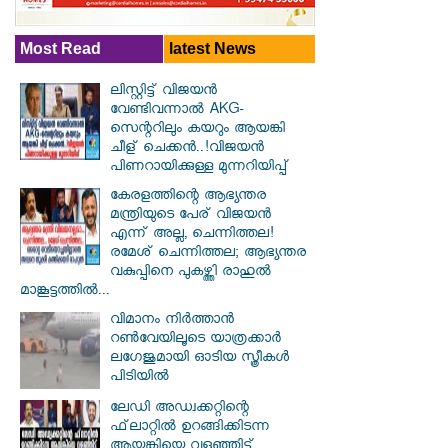
Most Read
latest News
ലിസ്റ്റിട്ട് വിജയൻ
വേണ്ടിവന്നാൽ AKG-
സെന്ററിലും കയറും ആയങ്കി
ചീള് ചെക്കൻ..!വിജയൻ
പിണറായിക്കുള്ള മുന്നറിയിപ്പ്
കേരളത്തിന്റെ ആഭ്യന്തര
മന്ത്രിയുടെ പേര് വിജയൻ
എന്ന് അല്ല, ചെന്നിത്തല!
രമേശ് ചെന്നിത്തല; ആഭ്യന്തര
വകുപ്പിനെ പുകഴ്ത്തി രാഹുൽ
മാങ്കൂട്ടത്തിൽ...
വിമാനം നിര്‍ത്താന്‍
റണ്‍വേയിലൂടെ യാത്രക്കാര്‍
ലഗേജുമായി ഓടിയ സ്ത്രീകള്‍
പിടിയില്‍
ലേഡി അഡ്വക്കറ്റിന്റെ
ഫ്‌ലാറ്റിൽ ഉറങ്ങിക്കിടന്ന
ആയങ്കിയെ വളഞ്ഞിട്ട്