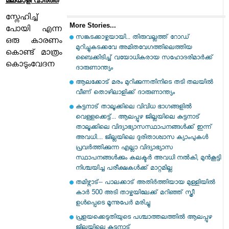
മലയാളി വാര്‍ത്ത
സ്നേഹിച്ച്
More Stories...
പോയി എന്ന
സങ്കടക്കാഴ്ചയായി... തിരുവല്ലത്ത് റോഡ്
ഒരു കാരണം
മുറിച്ചുകടക്കവേ അമിതവേഗത്തിലെത്തിയ
കൊണ്ട് മാത്രം
ബൈക്കിടിച്ച് വയോധികരായ സഹോദരിമാർക്ക്
കൊടുംവേദന
ദാരുണാന്ത്യം
ആലക്കോട് മരം മുറിക്കുന്നതിനിടെ തടി തലയിൽ
വീണ് തൊഴിലാളിക്ക് ദാരുണാന്ത്യം
കുട്ടനാട് താലൂക്കിലെ വിവിധ ഭാഗങ്ങളില്‍
വെള്ളക്കെട്ട്... ആലപ്പുഴ ജില്ലയിലെ കുട്ടനാട്
താലൂക്കിലെ വിദ്യാഭ്യാസസ്ഥാപനങ്ങള്‍ക്ക് ഇന്ന്
അവധി.... ജില്ലയിലെ ദുരിതാശ്വാസ ക്യാംപുകള്‍
പ്രവര്‍ത്തിക്കുന്ന എല്ലാ വിദ്യാഭ്യാസ
സ്ഥാപനങ്ങള്‍ക്കും കലക്ടര്‍ അവധി നല്‍കി, മുന്‍കൂട്ടി
നിശ്ചയിച്ച പരീക്ഷകള്‍ക്ക് മാറ്റമില്ല
തമിഴ്നാട്– പാലക്കാട് അതിർത്തിയായ മുള്ളിയിൽ
കാർ 500 അടി താഴ്ചയിലേക്ക് മറിഞ്ഞ് സ്ത്രീ
ഉൾപ്പെടെ മൂന്നുപേർ മരിച്ചു
പ്രളയക്കെടുതിയുടെ പശ്ചാത്തലത്തിൽ ആലപ്പുഴ
ജില്ലയിലെ കുട്ടനാട്