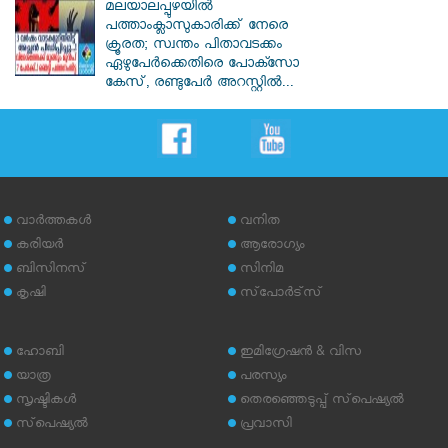
മലയാലപ്പുഴയിൽ
പത്താംക്ലാസുകാരിക്ക് നേരെ
ക്രൂരത; സ്വന്തം പിതാവടക്കം
ഏഴുപേർക്കെതിരെ പോക്സോ
കേസ്, രണ്ടുപേർ അറസ്റ്റിൽ...
വാര്‍ത്തകള്‍
വനിത
കരിയര്‍
ആരോഗ്യം
ബിസിനസ്
സിനിമ
കൃഷി
സ്‌പോര്‍ട്‌സ്
ഹോബി
ഇമിഗ്രേഷന്‍ & വിസ
യാത്ര
പരസ്യം
സൃഷ്ടികള്‍
തെരഞ്ഞെടുപ്പ് സ്‌പെഷ്യല്‍
സ്‌പെഷ്യല്‍
പ്രവാസി