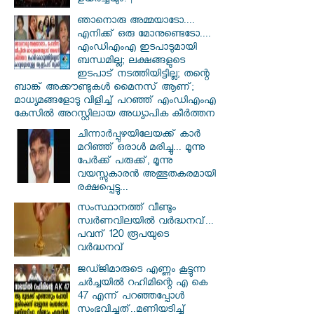
ഉയർച്ചയും! |
ഞാനൊരു അമ്മയാടോ....
എനിക്ക് ഒരു മോനുണ്ടെടോ....
എംഡിഎംഎ ഇടപാടുമായി
ബന്ധമില്ല; ലക്ഷങ്ങളുടെ
ഇടപാട് നടത്തിയിട്ടില്ല; തന്റെ
ബാങ്ക് അക്കൗണ്ടുകൾ മൈനസ് ആണ്;
മാധ്യമങ്ങളോടു വിളിച്ച് പറഞ്ഞ് എംഡിഎംഎ
കേസിൽ അറസ്റ്റിലായ അധ്യാപിക കീർത്തന
ചിന്നാർപ്പുഴയിലേയക്ക് കാർ
മറിഞ്ഞ് ഒരാൾ മരിച്ചു... മൂന്നു
പേർക്ക് പരുക്ക്, മൂന്നു
വയസ്സുകാരൻ അത്ഭുതകരമായി
രക്ഷപ്പെട്ടു...
സംസ്ഥാനത്ത് വീണ്ടും
സ്വർണവിലയിൽ വർദ്ധനവ്...
പവന് 120 രൂപയുടെ
വർദ്ധനവ്
ജഡ്ജിമാരുടെ എണ്ണം കൂട്ടുന്ന
ചർച്ചയിൽ റഹിമിന്റെ എ കെ
47 എന്ന് പറഞ്ഞപ്പോൾ
സംഭവിച്ചത്..മണിയടിച്ച്