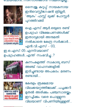
ചെയർമാൻ..സംസാരിക്കാൻ സമ്മതിച്ചില്ല..
സൈജു കുറുപ്പ് നായകനായ
ഇൻവെസ്റ്റിഗേഷൻ ത്രില്ലർ;
'ആരം' ഫസ്റ്റ് ലുക്ക് പോസ്റ്റർ
പുറത്തിറങ്ങി
ഐ.എസ്.ആർ.ഒയുടെ രണ്ട്
ഉപഗ്രഹ വിക്ഷേപണങ്ങൾക്ക്
ഇതാദ്യമായി അനുമതി
നൽകാതെ കേന്ദ്ര സർക്കാർ...
എൻ.വി.എസ് - 03,
ഇ.ഒ.എസ്-05 എന്നിവയാണ്
ഉപഗ്രഹങ്ങൾ..എന്ത് സംഭവിച്ചു..?
കുന്നംകുളത്ത് സ്വകാര്യ ബസ്
അഞ്ച് വാഹനങ്ങളിൽ
ഇടിച്ചുണ്ടായ അപകടം: മരണം
രണ്ടായി...
കേരളം രൂക്ഷമായ
വിലക്കയറ്റത്തിലേക്ക്..പച്ചക്കറി
മുതൽ അരിക്കും പഞ്ചസാരയ്ക്കും
ഇറച്ചിക്കും വരെ പൊള്ളുന്ന
വിലയാണ് വിപണിയിലുള്ളത്..