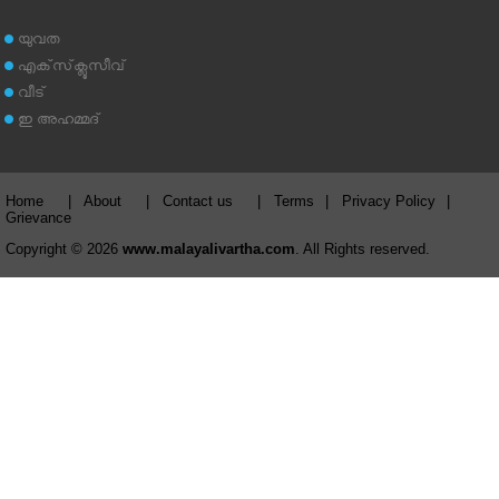
യുവത
എക്‌സ്‌ക്ലൂസീവ്
വീട്
ഇ അഹമ്മദ്‌
Home
|
About
|
Contact us
|
Terms
|
Privacy Policy
|
Grievance
Copyright © 2026
www.malayalivartha.com
. All Rights reserved.