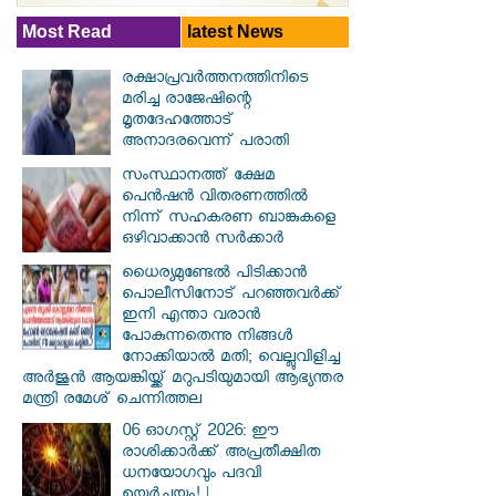
Most Read
latest News
രക്ഷാപ്രവര്‍ത്തനത്തിനിടെ
മരിച്ച രാജേഷിന്റെ
മൃതദേഹത്തോട്
അനാദരവെന്ന് പരാതി
സംസ്ഥാനത്ത് ക്ഷേമ
പെൻഷൻ വിതരണത്തിൽ
നിന്ന് സഹകരണ ബാങ്കുകളെ
ഒഴിവാക്കാൻ സർക്കാർ
ധൈര്യമുണ്ടേൽ പിടിക്കാൻ
പൊലീസിനോട് പറഞ്ഞവർക്ക്
ഇനി എന്താ വരാൻ
പോകുന്നതെന്നു നിങ്ങൾ
നോക്കിയാൽ മതി; വെല്ലുവിളിച്ച
അർജുൻ ആയങ്കിയ്ക്ക് മറുപടിയുമായി ആഭ്യന്തര
മന്ത്രി രമേശ് ചെന്നിത്തല
06 ഓഗസ്റ്റ് 2026: ഈ
രാശിക്കാർക്ക് അപ്രതീക്ഷിത
ധനയോഗവും പദവി