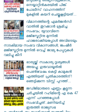
മദ്യപന്റെ അഭ്യാസപ്രകടനം;
നെയ്യാറ്റിൻകരയിൽ പിങ്ക്
പോലീസ് വാഹനത്തിന്
മുകളിൽ കയറി ചെയ്തുകൂട്ടിയത്...
വിമാനത്തിന്റെ എമർജൻസി
വാതിൽ തുറക്കാൻ ശ്രമിച്ച
സംഭവം; യുവാവിനെ
മജിസ്ട്രേറ്റിനു മുന്നിൽ
ഹാജരാക്കിയപ്പോൾ അവിടെയും
നാടകീമായ സംഭവ വികാസങ്ങൾ; ജംഷീർ
മജിസ്ട്രേറ്റിനു മുന്നിൽ വെച്ച് ജാമ്യ പേപ്പറുകൾ
വലിച്ചു കീറി
ഭാര്യയ്ക്ക് സ്വകാര്യ ദൃശ്യങ്ങൾ
അയച്ചു; ഗുരുവായൂരിൽ
പെൺവേഷം കെട്ടി കാമുകൻ
എത്തിയത് പ്രതികാരത്തിന്!
ഞെട്ടിക്കുന്ന ട്വിസ്റ്റ് പുറത്ത്...
ജഡ്ജിമാരുടെ എണ്ണം കൂട്ടുന്ന
ചർച്ചയിൽ റഹിമിന്റെ എ കെ 47
എന്ന് പറഞ്ഞപ്പോൾ
സംഭവിച്ചത്..മണിയടിച്ച്
ഇരുത്തി രാജ്യസഭ