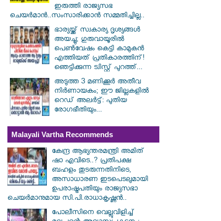
ഇരുത്തി രാജ്യസഭ
ചെയർമാൻ..സംസാരിക്കാൻ സമ്മതിച്ചില്ല..
ഭാര്യയ്ക്ക് സ്വകാര്യ ദൃശ്യങ്ങൾ
അയച്ചു; ഗുരുവായൂരിൽ
പെൺവേഷം കെട്ടി കാമുകൻ
എത്തിയത് പ്രതികാരത്തിന്!
ഞെട്ടിക്കുന്ന ട്വിസ്റ്റ് പുറത്ത്...
അടുത്ത 3 മണിക്കൂർ അതീവ
നിർണായകം; ഈ ജില്ലകളിൽ
റെഡ് അലർട്ട്: പുതിയ
രോഗഭീതിയും...
Malayali Vartha Recommends
കേന്ദ്ര ആഭ്യന്തരമന്ത്രി അമിത്
ഷാ എവിടെ..? പ്രതിപക്ഷ
ബഹളം തുടരുന്നതിനിടെ,
അസാധാരണ ഇടപെടലുമായി
ഉപരാഷ്ട്രപതിയും രാജ്യസഭാ
ചെയർമാനുമായ സി.പി.രാധാകൃഷ്ണൻ..
പോലീസിനെ വെല്ലുവിളിച്ച്