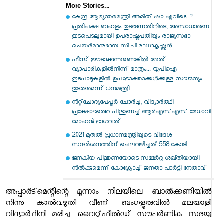
More Stories...
കേന്ദ്ര ആഭ്യന്തരമന്ത്രി അമിത് ഷാ എവിടെ..?
പ്രതിപക്ഷ ബഹളം തുടരുന്നതിനിടെ, അസാധാരണ
ഇടപെടലുമായി ഉപരാഷ്ട്രപതിയും രാജ്യസഭാ
ചെയർമാനുമായ സി.പി.രാധാകൃഷ്ണൻ..
ഫീസ് ഈടാക്കുന്നുണ്ടെങ്കിൽ അത്
വ്യാപാരികളിൽനിന്ന് മാത്രം... യുപിഐ
ഇടപാടുകളിൽ ഉപഭോക്താക്കൾക്കുള്ള സൗജന്യം
തുടരുമെന്ന് ധനമന്ത്രി
നീറ്റ്‌ചോദ്യപേപ്പര്‍ ചോര്‍ച്ച; വിദ്യാര്‍ത്ഥി
പ്രക്ഷോഭത്തെ പിന്തുണച്ച് ആര്‍എസ്എസ് മേധാവി
മോഹന്‍ ഭാഗവത്
2021 മുതല്‍ പ്രധാനമന്ത്രിയുടെ വിദേശ
സന്ദര്‍ശനത്തിന് ചെലവഴിച്ചത് 558 കോടി
ജനകീയ പിന്തുണയോടെ സമ്മര്‍ദ്ദ ശഖ്തിയായി
നില്‍ക്കുമെന്ന് കോക്രോച്ച് ജനതാ പാര്‍ട്ടി നേതാവ്
അപ്പാര്‍ട്‌മെന്റിന്റെ മൂന്നാം നിലയിലെ ബാല്‍ക്കണിയില്‍
നിന്നു കാല്‍വഴുതി വീണ് ബംഗളൂരുവില്‍ മലയാളി
വിദ്യാര്‍ഥിനി മരിച്ചു. വൈറ്റ്ഫീല്‍ഡ് സൗപര്‍ണിക സരയു