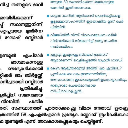
അടുത്തു 30 സൈനികരുടെ തലയെടുത്തു
ിച്ച് തങ്ങളുടെ ഭാവി
യമനിൽ ഹൂതി താണ്ഡവം
ഓടുന്ന കാറില്‍ ആദിവാസി പെണ്‍കുട്ടികളെ
ായിരിക്കുമെന്ന്
കൂട്ടബലാത്സംഗത്തിന് ഇരയാക്കിയ മൂന്ന് പേര്‍
്പ് സ്ഥാനത്തുനിന്ന്
പിടിയില്‍
ൃപ്തയായ മുതിര്‍ന്ന
വിജയ്‌യില്‍ നിന്ന് വിവാഹമോചന ഹര്‍ജി
ഘോഷ് ദസ്തിദാര്‍
പിന്‍വലിക്കാന്‍ തീരുമാനിച്ച് ഭാര്യ സംഗീത
സ്വര്‍ണലിംഗം
ഏറ്റവും ഇഷ്ടപ്പെട്ട ബിജെപി നേതാവ്
ണമൂല്‍ എംപിമാര്‍
ആരാണെന്ന് വെളിപ്പെടുത്തി രാഹുല്‍ ഗാന്ധി
 ഭാഗമാകാനുള്ള
കേന്ദ്ര ആഭ്യന്തരമന്ത്രി അമിത് ഷാ എവിടെ..?
്യം ഔദ്യോഗികമായി
പ്രതിപക്ഷ ബഹളം തുടരുന്നതിനിടെ,
ക്കര്‍ ഓം ബിര്‍ളയ്ക്ക്
അസാധാരണ ഇടപെടലുമായി ഉപരാഷ്ട്രപതിയും
നിച്ചതായി ദസ്തിദാര്‍
രാജ്യസഭാ ചെയർമാനുമായ
് പ്രതികരിച്ചു.
സി.പി.രാധാകൃഷ്ണൻ..
്‍പ്പിന് സമാനമായ
ിലവില്‍ പശ്ചിമ
ന്നത്. സംസ്ഥാനത്ത് പുറത്താക്കപ്പെട്ട വിമത നേതാവ് ഋതബ്
്വത്തില്‍ 58 എംഎല്‍എമാര്‍ പ്രത്യേക ബ്ലോക്ക് രൂപീകരിക്കുക
 തൃണമൂല്‍ എന്ന് അവകാശപ്പെടുകയും ചെയ്തിട്ടുണ്ട്.