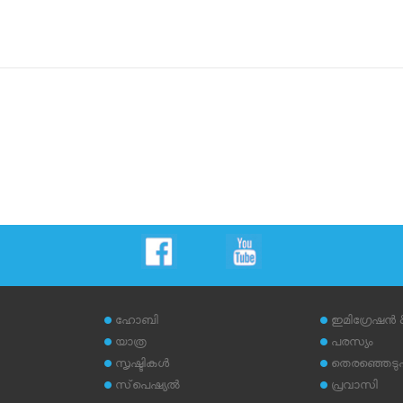
ഹോബി
ഇമിഗ്രേഷന്‍
യാത്ര
പരസ്യം
സൃഷ്ടികള്‍
തെരഞ്ഞെടുപ്പ
സ്‌പെഷ്യല്‍
പ്രവാസി