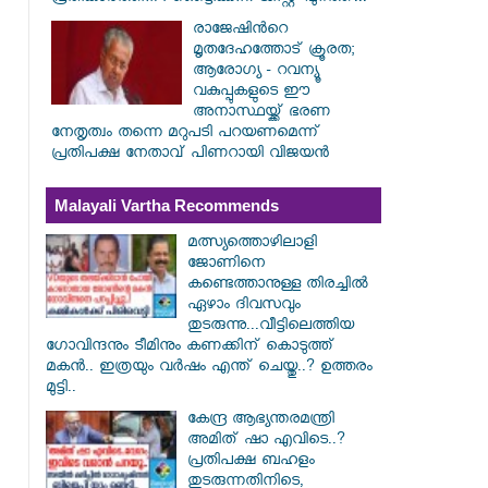
രാജേഷിൻറെ
മൃതദേഹത്തോട് ക്രൂരത;
ആരോഗ്യ - റവന്യൂ
വകുപ്പുകളുടെ ഈ
അനാസ്ഥയ്ക്ക് ഭരണ
നേതൃത്വം തന്നെ മറുപടി പറയണമെന്ന്
പ്രതിപക്ഷ നേതാവ് പിണറായി വിജയൻ
Malayali Vartha Recommends
മത്സ്യത്തൊഴിലാളി
ജോണിനെ
കണ്ടെത്താനുള്ള തിരച്ചിൽ
ഏഴാം ദിവസവും
തുടരുന്നു...വീട്ടിലെത്തിയ
ഗോവിന്ദനും ടീമിനും കണക്കിന് കൊടുത്ത്
മകൻ.. ഇത്രയും വർഷം എന്ത് ചെയ്തു..? ഉത്തരം
മുട്ടി..
കേന്ദ്ര ആഭ്യന്തരമന്ത്രി
അമിത് ഷാ എവിടെ..?
പ്രതിപക്ഷ ബഹളം
തുടരുന്നതിനിടെ,