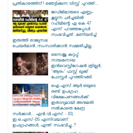
പ്രതികാരത്തിന്! ഞെട്ടിക്കുന്ന ട്വിസ്റ്റ് പുറത്ത്...
ജഡ്ജിമാരുടെ എണ്ണം
കൂട്ടുന്ന ചർച്ചയിൽ
റഹിമിന്റെ എ കെ 47
എന്ന് പറഞ്ഞപ്പോൾ
സംഭവിച്ചത്..മണിയടിച്ച്
ഇരുത്തി രാജ്യസഭ
ചെയർമാൻ..സംസാരിക്കാൻ സമ്മതിച്ചില്ല..
സൈജു കുറുപ്പ്
നായകനായ
ഇൻവെസ്റ്റിഗേഷൻ ത്രില്ലർ;
'ആരം' ഫസ്റ്റ് ലുക്ക്
പോസ്റ്റർ പുറത്തിറങ്ങി
ഐ.എസ്.ആർ.ഒയുടെ
രണ്ട് ഉപഗ്രഹ
വിക്ഷേപണങ്ങൾക്ക്
ഇതാദ്യമായി അനുമതി
നൽകാതെ കേന്ദ്ര
സർക്കാർ... എൻ.വി.എസ് - 03,
ഇ.ഒ.എസ്-05 എന്നിവയാണ്
ഉപഗ്രഹങ്ങൾ..എന്ത് സംഭവിച്ചു..?