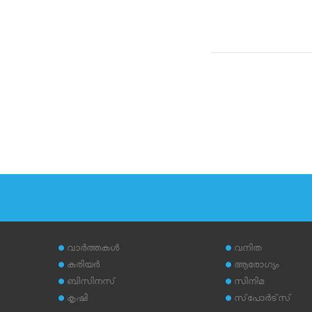
വാര്‍ത്തകള്‍
വനിത
കരിയര്‍
ആരോഗ്യം
ബിസിനസ്
സിനിമ
കൃഷി
സ്‌പോര്‍ട്‌സ്