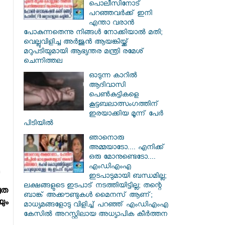
പൊലീസിനോട്
പറഞ്ഞവർക്ക് ഇനി
എന്താ വരാൻ
പോകുന്നതെന്നു നിങ്ങൾ നോക്കിയാൽ മതി;
വെല്ലുവിളിച്ച അർജുൻ ആയങ്കിയ്ക്ക്
മറുപടിയുമായി ആഭ്യന്തര മന്ത്രി രമേശ്
ചെന്നിത്തല
ഓടുന്ന കാറില്‍
ആദിവാസി
പെണ്‍കുട്ടികളെ
കൂട്ടബലാത്സംഗത്തിന്
ഇരയാക്കിയ മൂന്ന് പേര്‍
പിടിയില്‍
ഞാനൊരു
അമ്മയാടോ.... എനിക്ക്
ഒരു മോനുണ്ടെടോ....
എംഡിഎംഎ
ഇടപാടുമായി ബന്ധമില്ല;
ലക്ഷങ്ങളുടെ ഇടപാട് നടത്തിയിട്ടില്ല; തന്റെ
രത
ബാങ്ക് അക്കൗണ്ടുകൾ മൈനസ് ആണ്;
യും
മാധ്യമങ്ങളോടു വിളിച്ച് പറഞ്ഞ് എംഡിഎംഎ
കേസിൽ അറസ്റ്റിലായ അധ്യാപിക കീർത്തന