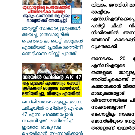
വിവരം. ജനവിധി മാന
രാഷ്ട്രീയം
എന്‍ഡിഎയ്‌ക്കൊപ്പമ
പാര്‍ട്ടി ചീഫ് വിപ
ഭാര്യയ്ക്ക് സ്വകാര്യ ദൃശ്യങ്ങൾ
നീക്കിയതില്‍ അസംത
അയച്ചു; ഗുരുവായൂരിൽ
നേതാവ് കാകൊളി 
പെൺവേഷം കെട്ടി കാമുകൻ
വ്യക്തമാക്കി.
എത്തിയത് പ്രതികാരത്തിന്!
ഞെട്ടിക്കുന്ന ട്വിസ്റ്റ് പുറത്ത്...
താനടക്കം 20 തൃ
എന്‍ഡിഎയുടെ
തങ്ങളുടെ താല്പര
അറിയിച്ചുകൊണ്ട് സ്പീ
കത്തയക്കാന്‍ തീരുമാ
മാദ്ധ്യമങ്ങളോട
ശിവസേനയിലെ പിളര
ജഡ്ജിമാരുടെ എണ്ണം കൂട്ടുന്ന
സംഭവങ്ങളാണ് ന
ചർച്ചയിൽ റഹിമിന്റെ എ കെ
ബംഗാളിലും നടക്കു
47 എന്ന് പറഞ്ഞപ്പോൾ
സംഭവിച്ചത്..മണിയടിച്ച്
ബാനര്‍ജിയുടെ നേതൃത
ഇരുത്തി രാജ്യസഭ
തങ്ങളാണ് യഥാര്‍ത്ഥ
ചെയർമാൻ..സംസാരിക്കാൻ