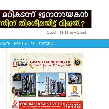
1 aed =
19.19
inr
●
1 aud =
50.27
inr
●
1 eur
YOUTH
HOME & LIFE
EDITORIAL