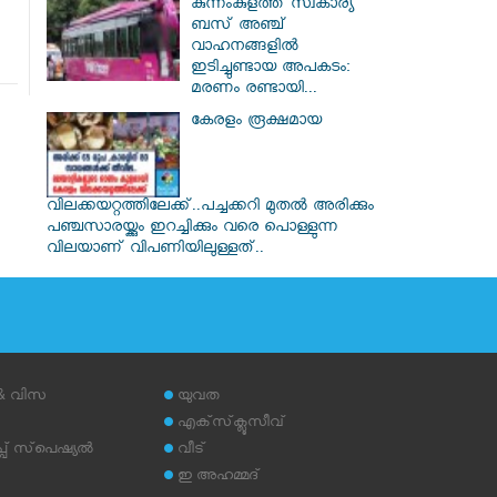
കുന്നംകുളത്ത് സ്വകാര്യ
ബസ് അഞ്ച്
വാഹനങ്ങളിൽ
ഇടിച്ചുണ്ടായ അപകടം:
മരണം രണ്ടായി...
കേരളം രൂക്ഷമായ
വിലക്കയറ്റത്തിലേക്ക്..പച്ചക്കറി മുതൽ അരിക്കും
പഞ്ചസാരയ്ക്കും ഇറച്ചിക്കും വരെ പൊള്ളുന്ന
വിലയാണ് വിപണിയിലുള്ളത്..
 & വിസ
യുവത
എക്‌സ്‌ക്ലൂസീവ്
് സ്‌പെഷ്യല്‍
വീട്
ഇ അഹമ്മദ്‌