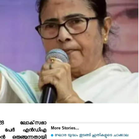
 28 ലോക്‌സഭാ
More Stories...
0 പേര്‍ എന്‍ഡിഎ
ഘോര യുദ്ധം തുടങ്ങി ഹൂതികളുടെ ചാക്കാല
ന്‍ ഒരുങ്ങുന്നതായി