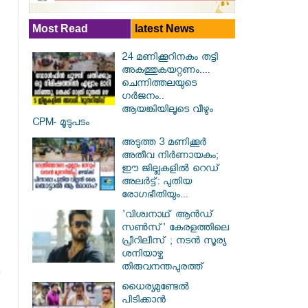
Most Read
latest News
24 മണിക്കൂറിനകം തട്ടി
അകത്തുകയറ്റണം....
ചെന്നിത്തലയുടെ
ഗർജനം..
ആയങ്കിയിലൂടെ വീഴും
CPM- മൂടുപടം
അടുത്ത 3 മണിക്കൂർ
അതീവ നിർണായകം;
ഈ ജില്ലകളിൽ റെഡ്
അലർട്ട്: പുതിയ
രോഗഭീതിയും...
'വിശ്വനാഥ് ആന്‍ഡ്
സണ്‍സ്' കേരളത്തിലെ
പ്രീറിലീസ് ; നടന്‍ സൂര്യ
ശനിയാഴ്ച
തിരുവനന്തപുരത്ത്
ധൈര്യമുണ്ടേൽ
പിടിക്കാൻ