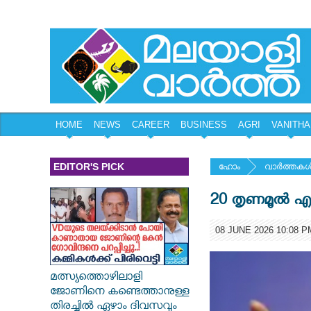
HOME
NEWS
CAREER
BUSINESS
AGRI
VANITHA
EDITOR'S PICK
ഹോം
വാര്‍ത്തകള്
20 തൃണമൂല്‍ എ
08 JUNE 2026 10:08 P
മത്സ്യത്തൊഴിലാളി
ജോണിനെ കണ്ടെത്താനുള്ള
തിരച്ചിൽ ഏഴാം ദിവസവും