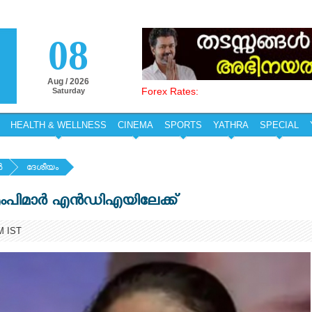
08
Aug / 2026
Forex Rates:
Saturday
HEALTH & WELLNESS
CINEMA
SPORTS
YATHRA
SPECIAL
‍
ദേശീയം
ംപിമാര്‍ എന്‍ഡിഎയിലേക്ക്
M IST