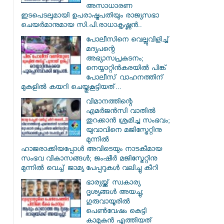
അസാധാരണ
ഇടപെടലുമായി ഉപരാഷ്ട്രപതിയും രാജ്യസഭാ
ചെയർമാനുമായ സി.പി.രാധാകൃഷ്ണൻ..
പോലീസിനെ വെല്ലുവിളിച്ച്
മദ്യപന്റെ
അഭ്യാസപ്രകടനം;
നെയ്യാറ്റിൻകരയിൽ പിങ്ക്
പോലീസ് വാഹനത്തിന്
മുകളിൽ കയറി ചെയ്തുകൂട്ടിയത്...
വിമാനത്തിന്റെ
എമർജൻസി വാതിൽ
തുറക്കാൻ ശ്രമിച്ച സംഭവം;
യുവാവിനെ മജിസ്ട്രേറ്റിനു
മുന്നിൽ
ഹാജരാക്കിയപ്പോൾ അവിടെയും നാടകീമായ
സംഭവ വികാസങ്ങൾ; ജംഷീർ മജിസ്ട്രേറ്റിനു
മുന്നിൽ വെച്ച് ജാമ്യ പേപ്പറുകൾ വലിച്ചു കീറി
ഭാര്യയ്ക്ക് സ്വകാര്യ
ദൃശ്യങ്ങൾ അയച്ചു;
ഗുരുവായൂരിൽ
പെൺവേഷം കെട്ടി
കാമുകൻ എത്തിയത്