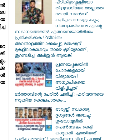
പിടികിട്ടാപ്പുള്ളിയോ
്‍
തീവ്രവാദിയോ അല്ലാത്ത
ലെ
ഞാൻ ഡാൻസ്
ീയ
കളിച്ചതാണത്രെ കുറ്റം;
നിങ്ങളായിരുന്നു എന്റെ
്ച
സ്ഥാനത്തെങ്കിൽ എങ്ങനെയായിരിക്കും
പ്രതികരിക്കുക.!?ജീവിതം
അവതാളത്തിലാക്കപ്പെട്ട മനുഷ്യന്
തറ
മുകളിലാകാശവും താഴെ ഭൂമിയുമാണ്;
ജി
തുറന്നടിച്ച് അർജുൻ ആയങ്കി
ും
പ്രണയപ്പകയിൽ
കെ
ചോരക്കളമായി
്‍
വിദ്യാലയം!
അധ്യാപികയെ
ായ
വിളിപ്പിച്ചത്
ഭർത്താവിന്റെ പേരിൽ ചതിച്ച്; ഹരിയാനയെ
നടുക്കിയ കൊലപാതകം...
ഭാര്യയ്ക്ക് സ്വകാര്യ
ദൃശ്യങ്ങൾ അയച്ചു;
ഗുരുവായൂരിൽ
പെൺവേഷം കെട്ടി
കാമുകൻ എത്തിയത്
പ്രതികാരത്തിന്! ഞെട്ടിക്കുന്ന ട്വിസ്റ്റ് പുറത്ത്...