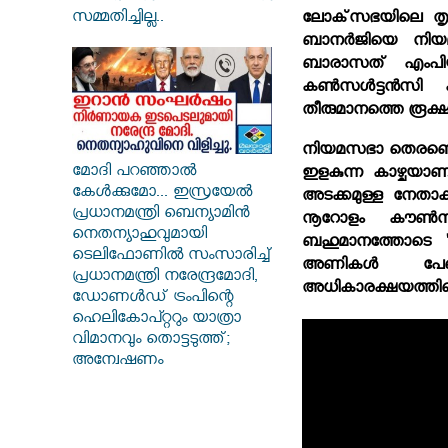
സമ്മതിച്ചില്ല..
ലോക്‌സഭയിലെ തൃണമൂ
ബാനര്‍ജിയെ നിയമ
ബാരാസത് എംപിയായ ദ
കണ്‍സള്‍ട്ടന്‍സി
തീരുമാനത്തെ രൂക്ഷമാ
നിയമസഭാ തെരഞ്ഞെടു
മോദി പറഞ്ഞാൽ
ഇളകുന്ന കാഴ്ചയാണ
കേൾക്കുമോ... ഇസ്രയേൽ
അടക്കമുള്ള നേതാക
പ്രധാനമന്ത്രി ബെന്യാമിൻ
നൂറോളം കൗണ്‍സിലര
നെതന്യാഹുവുമായി
ബഹുമാനത്തോടെ 'ദീ
ടെലിഫോണിൽ സംസാരിച്ച്
അണികള്‍ പേരെടു
പ്രധാനമന്ത്രി നരേന്ദ്രമോദി,
അധികാരക്ഷയത്തിന്റെ
ഡോണൾഡ് ട്രംപിന്റെ
ഹെലികോപ്റ്ററും യാത്രാ
വിമാനവും തൊട്ടടുത്ത്;
അന്വേഷണം