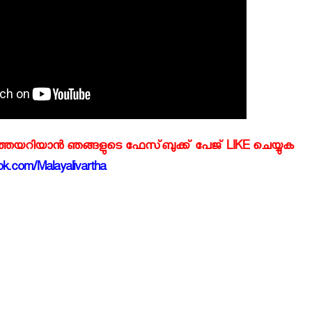
്‍ത്തയറിയാന്‍ ഞങ്ങളുടെ ഫേസ്‌ബുക്ക്‌ പേജ് LIKE ചെയ്യുക
k.com/Malayalivartha