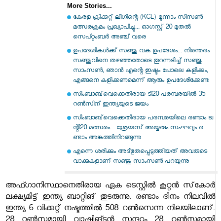
More Stories...
കേരള ക്രിക്കറ്റ് ലീഗിന്റെ (KCL) മൂന്നാം സീസൺ
മത്സരക്രമം പ്രഖ്യാപിച്ചു... ഓഗസ്റ്റ് 20 മുതൽ
സെപ്റ്റംബർ അഞ്ച് വരെ
ഉപദേശികൾക്ക് സഞ്ജു വക ഉപദേശം... നിരന്തരം
സഞ്ജുവിനെ തഴഞ്ഞതോടെ തുറന്നടിച്ച് സഞ്ജു
സാംസൺ, ഞാൻ എന്റെ ഇഷ്ടം പോലെ കളിക്കും,
എങ്ങനെ കളിക്കണമെന്ന് ആരും ഉപദേശിക്കേണ്ട
സിംബാബ്‌വെക്കെതിരായ ടി20 പരമ്പരയിൽ 35
റണ്‍സിന് ഇന്ത്യയുടെ ജയം
സിം​ബാ​ബ്​‍വെ​ക്കെ​തി​രാ​യ പ​ര​മ്പ​ര​യി​ലെ ര​ണ്ടാം ട്വ​
ന്റി20 മ​ത്സ​രം... ശ്രേ​യ​സ് അ​യ്യ​രും സം​ഘ​വും ര​
ണ്ടാം അ​ങ്ക​ത്തി​നി​റ​ങ്ങു​ന്നു
എന്നെ ശരിക്കും അദ്ഭുതപ്പെടുത്തിയത് അവരുടെ
വാക്കുകളാണ് സഞ്ജു സാംസണ്‍ പറയുന്നു
അഫ്ഗാനിസ്ഥാനെതിരായ ഏക ടെസ്റ്റിൽ കൂറ്റൻ സ്‌കോർ
ലക്ഷ്യമിട്ട് ഇന്ത്യ ബാറ്റിങ് തുടരുന്നു. രണ്ടാം ദിനം നിലവിൽ
ഇന്ത്യ 6 വിക്കറ്റ് നഷ്ടത്തിൽ 508 റൺസെന്ന നിലയിലാണ്.
28 റൺസുമായി വാഷിങ്ടൻ സുന്ദറും 28 റൺസുമായി