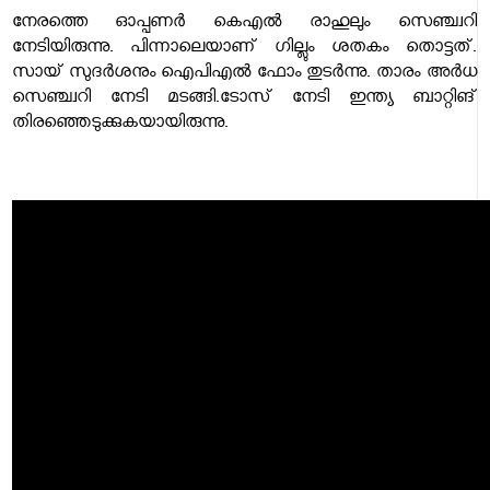
നേരത്തെ ഓപ്പണർ കെഎൽ രാഹുലും സെഞ്ച്വറി
നേടിയിരുന്നു. പിന്നാലെയാണ് ഗില്ലും ശതകം തൊട്ടത്.
സായ് സുദർശനും ഐപിഎൽ ഫോം തുടർന്നു. താരം അർധ
സെഞ്ച്വറി നേടി മടങ്ങി.ടോസ് നേടി ഇന്ത്യ ബാറ്റിങ്
തിരഞ്ഞെടുക്കുകയായിരുന്നു.