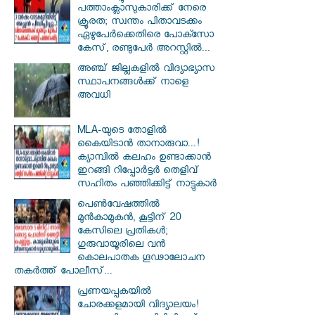
പത്താംക്ലാസുകാരിക്ക് നേരെ
ക്രൂരത; സ്വന്തം പിതാവടക്കം
ഏഴുപേർക്കെതിരെ പോക്സോ
കേസ്, രണ്ടുപേർ അറസ്റ്റിൽ...
അഞ്ച് ജില്ലകളില്‍ വിദ്യാഭ്യാസ
സ്ഥാപനങ്ങള്‍ക്ക് നാളെ
അവധി
MLA-യുടെ തോളിൽ
കൈയിടാൻ താനാരുവാ...!
ക്യാമ്പിൽ കലഹം ഉണ്ടാക്കാൻ
ഇറങ്ങി റിപ്പോർട്ടർ തെളിവ്
സഹിതം പഞ്ഞിക്കിട്ട് നാട്ടുകാർ
പെൺവേഷത്തിൽ
മുൻകാമുകൻ, കൂട്ടിന് 20
കേസിലെ പ്രതികൾ;
ഗുരുവായൂരിലെ വൻ
കൊലപാതക ഗൂഢാലോചന
തകർത്ത് പോലീസ്...
പ്രണയപ്പകയിൽ
ചോരക്കളമായി വിദ്യാലയം!