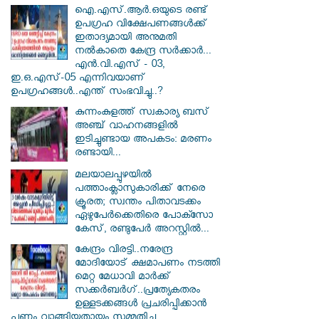
ഐ.എസ്.ആർ.ഒയുടെ രണ്ട്
ഉപഗ്രഹ വിക്ഷേപണങ്ങൾക്ക്
ഇതാദ്യമായി അനുമതി
നൽകാതെ കേന്ദ്ര സർക്കാർ...
എൻ.വി.എസ് - 03,
ഇ.ഒ.എസ്-05 എന്നിവയാണ്
ഉപഗ്രഹങ്ങൾ..എന്ത് സംഭവിച്ചു..?
കുന്നംകുളത്ത് സ്വകാര്യ ബസ്
അഞ്ച് വാഹനങ്ങളിൽ
ഇടിച്ചുണ്ടായ അപകടം: മരണം
രണ്ടായി...
മലയാലപ്പുഴയിൽ
പത്താംക്ലാസുകാരിക്ക് നേരെ
ക്രൂരത; സ്വന്തം പിതാവടക്കം
ഏഴുപേർക്കെതിരെ പോക്സോ
കേസ്, രണ്ടുപേർ അറസ്റ്റിൽ...
കേന്ദ്രം വിരട്ടി..നരേന്ദ്ര
മോദിയോട് ക്ഷമാപണം നടത്തി
മെറ്റ മേധാവി മാർക്ക്
സക്കർബർ​ഗ്..പ്രത്യേകതരം
ഉള്ളടക്കങ്ങൾ പ്രചരിപ്പിക്കാൻ
പണം വാങ്ങിയതായും സമ്മതിച്ചു..