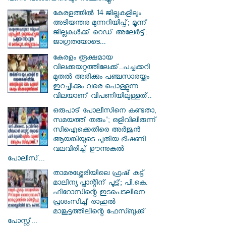
കേരളത്തിൽ 14 ജില്ലകളിലും
അടിയന്തര മുന്നറിയിപ്പ്; മൂന്ന്
ജില്ലകൾക്ക് റെഡ് അലേർട്ട്:
ജാഗ്രതയോടെ...
കേരളം രൂക്ഷമായ
വിലക്കയറ്റത്തിലേക്ക്..പച്ചക്കറി
മുതൽ അരിക്കും പഞ്ചസാരയ്ക്കും
ഇറച്ചിക്കും വരെ പൊള്ളുന്ന
വിലയാണ് വിപണിയിലുള്ളത്..
ഒരുപാട് പോലീസിനെ കണ്ടതാ,
സമയത്ത് തരും'; ഒളിവിലിരുന്ന്
സിഐക്കെതിരെ അർജുൻ
ആയങ്കിയുടെ പുതിയ ഭീഷണി:
വലവിരിച്ച് ഊന്നുകൽ
പോലീസ്...
താമരശ്ശേരിയിലെ ഫ്രഷ് കട്ട്
മാലിന്യ പ്ലാന്റിന് പൂട്ട്; പി.കെ.
ഫിറോസിന്റെ ഇടപെടലിനെ
പ്രശംസിച്ച് രാഹുൽ
മാങ്കൂട്ടത്തിലിന്റെ ഫേസ്ബുക്ക്
പോസ്റ്റ്...