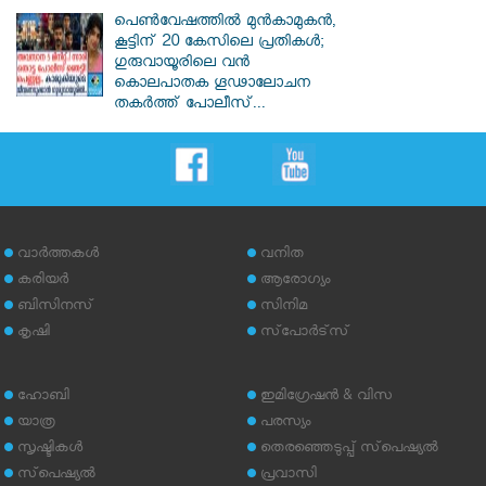
പെൺവേഷത്തിൽ മുൻകാമുകൻ,
കൂട്ടിന് 20 കേസിലെ പ്രതികൾ;
ഗുരുവായൂരിലെ വൻ
കൊലപാതക ഗൂഢാലോചന
തകർത്ത് പോലീസ്...
വാര്‍ത്തകള്‍
വനിത
കരിയര്‍
ആരോഗ്യം
ബിസിനസ്
സിനിമ
കൃഷി
സ്‌പോര്‍ട്‌സ്
ഹോബി
ഇമിഗ്രേഷന്‍ & വിസ
യാത്ര
പരസ്യം
സൃഷ്ടികള്‍
തെരഞ്ഞെടുപ്പ് സ്‌പെഷ്യല്‍
സ്‌പെഷ്യല്‍
പ്രവാസി