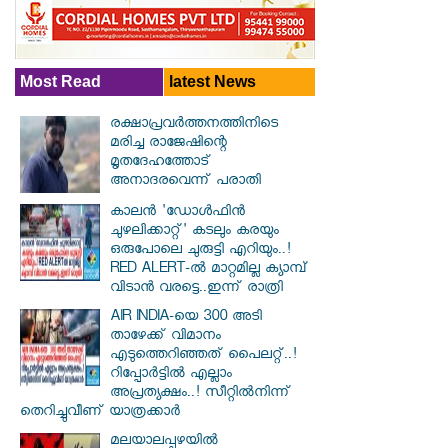
Most Read
latest News
രക്ഷാപ്രവര്‍ത്തനത്തിനിടെ
മരിച്ച രാജേഷിന്റെ
മൃതദേഹത്തോട്
അനാദരവെന്ന് പരാതി
കാലൻ 'ഡോൾഫിൻ
ചുഴലിക്കാറ്റ്' കടലും കരയും
ഒരുപോലെ ചുരുട്ടി എറിയും..!
RED ALERT-ൽ മാറ്റമില്ല ക്യാമ്പ്
വിടാൻ വരട്ടെ..ഇന്ന് രാത്രി
AIR INDIA-യെ 300 അടി
താഴേക്ക് വിമാനം
എടുത്തെറിഞ്ഞത് പൈലറ്റ്..!
റിപ്പോർട്ടിൽ എല്ലാം
അപ്രത്യക്ഷം..! സീറ്റിൽനിന്ന്
തെറിച്ചുവീണ് യാത്രക്കാർ
മലയാലപ്പുഴയിൽ