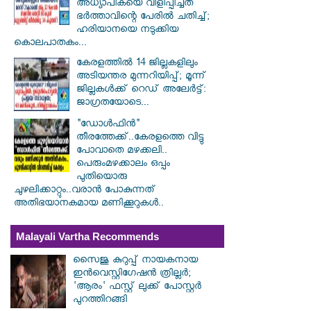
അധ്യാപികയെ വിളിപ്പിച്ചത്
ഭർത്താവിന്റെ പേരിൽ ചതിച്ച്;
ഹരിയാനയെ നടുക്കിയ
കൊലപാതകം...
കേരളത്തിൽ 14 ജില്ലകളിലും
അടിയന്തര മുന്നറിയിപ്പ്; മൂന്ന്
ജില്ലകൾക്ക് റെഡ് അലേർട്ട്:
ജാഗ്രതയോടെ...
"ഡോൾഫിൻ"
തീരത്തേക്ക്..കേരളത്തെ വിട്ടു
പോവാതെ മഴക്കലി..
പെരുംമഴക്കാലം ഒപ്പം
പുതിയൊരു
ചുഴലിക്കാറ്റും..വരാൻ പോകുന്നത്
അതിഭയാനകമായ മണിക്കൂറുകൾ..
Malayali Vartha Recommends
സൈജു കുറുപ്പ് നായകനായ
ഇൻവെസ്റ്റിഗേഷൻ ത്രില്ലർ;
'ആരം' ഫസ്റ്റ് ലുക്ക് പോസ്റ്റർ
പുറത്തിറങ്ങി