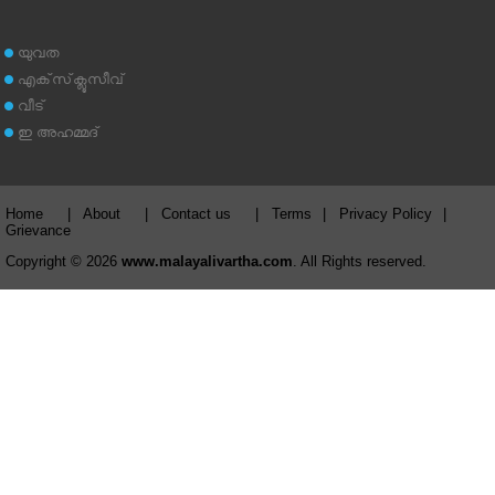
യുവത
എക്‌സ്‌ക്ലൂസീവ്
വീട്
ഇ അഹമ്മദ്‌
Home
|
About
|
Contact us
|
Terms
|
Privacy Policy
|
Grievance
Copyright © 2026
www.malayalivartha.com
. All Rights reserved.