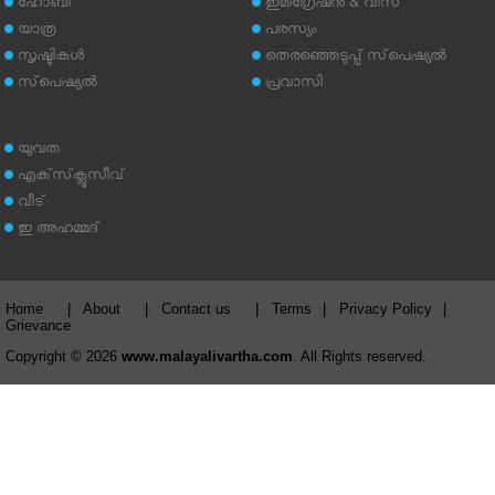
ഹോബി
ഇമിഗ്രേഷന്‍ & വിസ
യാത്ര
പരസ്യം
സൃഷ്ടികള്‍
തെരഞ്ഞെടുപ്പ് സ്‌പെഷ്യല്‍
സ്‌പെഷ്യല്‍
പ്രവാസി
യുവത
എക്‌സ്‌ക്ലൂസീവ്
വീട്
ഇ അഹമ്മദ്‌
Home
|
About
|
Contact us
|
Terms
|
Privacy Policy
|
Grievance
Copyright © 2026
www.malayalivartha.com
. All Rights reserved.