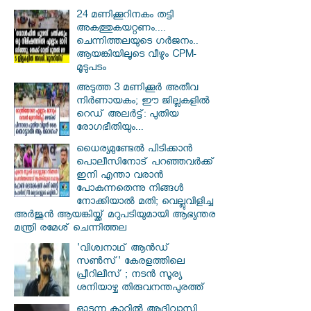
24 മണിക്കൂറിനകം തട്ടി
അകത്തുകയറ്റണം....
ചെന്നിത്തലയുടെ ഗർജനം..
ആയങ്കിയിലൂടെ വീഴും CPM-
മൂടുപടം
അടുത്ത 3 മണിക്കൂർ അതീവ
നിർണായകം; ഈ ജില്ലകളിൽ
റെഡ് അലർട്ട്: പുതിയ
രോഗഭീതിയും...
ധൈര്യമുണ്ടേൽ പിടിക്കാൻ
പൊലീസിനോട് പറഞ്ഞവർക്ക്
ഇനി എന്താ വരാൻ
പോകുന്നതെന്നു നിങ്ങൾ
നോക്കിയാൽ മതി; വെല്ലുവിളിച്ച
അർജുൻ ആയങ്കിയ്ക്ക് മറുപടിയുമായി ആഭ്യന്തര
മന്ത്രി രമേശ് ചെന്നിത്തല
'വിശ്വനാഥ് ആന്‍ഡ്
സണ്‍സ്' കേരളത്തിലെ
പ്രീറിലീസ് ; നടന്‍ സൂര്യ
ശനിയാഴ്ച തിരുവനന്തപുരത്ത്
ഓടുന്ന കാറില്‍ ആദിവാസി