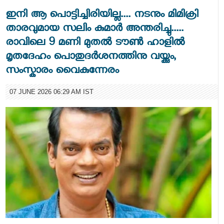
ഇനി ആ പൊട്ടിച്ചിരിയില്ല.... നടനും മിമിക്രി
താരവുമായ സലിം കുമാർ അന്തരിച്ചു.....
രാവിലെ 9 മണി മുതൽ ടൗൺ ഹാളിൽ
മൃതദേഹം പൊതുദർശനത്തിനു വയ്ക്കും,
സംസ്കാരം വൈകുന്നേരം
07 JUNE 2026 06:29 AM IST