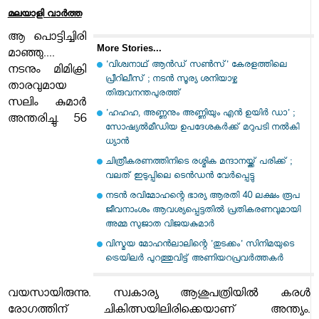
മലയാളി വാര്‍ത്ത
ആ പൊട്ടിച്ചിരി
More Stories...
മാഞ്ഞു....
'വിശ്വനാഥ് ആന്‍ഡ് സണ്‍സ്' കേരളത്തിലെ
നടനും മിമിക്രി
പ്രീറിലീസ് ; നടന്‍ സൂര്യ ശനിയാഴ്ച
താരവുമായ
തിരുവനന്തപുരത്ത്
സലിം കുമാർ
'ഹഹഹ, അണ്ണനും അണ്ണിയും എന്‍ ഉയിര്‍ ഡാ' ;
അന്തരിച്ചു. 56
സോഷ്യല്‍മീഡിയ ഉപദേശകര്‍ക്ക് മറുപടി നല്‍കി
ധ്യാന്‍
ചിത്രീകരണത്തിനിടെ രശ്മിക മന്ദാനയ്ക്ക് പരിക്ക് ;
വലത് ഇടുപ്പിലെ ടെന്‍ഡന്‍ വേര്‍പ്പെട്ടു
നടന്‍ രവിമോഹന്റെ ഭാര്യ ആരതി 40 ലക്ഷം രൂപ
ജീവനാംശം ആവശ്യപ്പെട്ടതില്‍ പ്രതികരണവുമായി
അമ്മ സുജാത വിജയകുമാര്‍
വിസ്മയ മോഹന്‍ലാലിന്റെ 'തുടക്കം' സിനിമയുടെ
ട്രെയിലര്‍ പുറത്തുവിട്ട് അണിയറപ്രവര്‍ത്തകര്‍
വയസായിരുന്നു. സ്വകാര്യ ആശുപത്രിയിൽ കരൾ
രോഗത്തിന് ചികിത്സയിലിരിക്കെയാണ് അന്ത്യം.