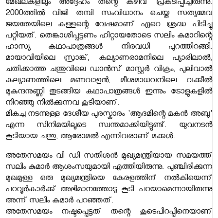
മേഖലകളിലും അദ്ദേഹം തന്റെ കഴിവ് പ്രകടിപ്പിച്ചിരുന്നു.
2000ത്തിൽ വിജി തമ്പി സംവിധാനം ചെയ്ത സത്യമേവ
ജയതേയിലെ കള്ളന്റെ വേഷമാണ് ഏറെ ശ്രദ്ധ പിടിച്ചു
പറ്റിയത്. തെങ്കാശിപ്പട്ടണം ഹിറ്റായതോടെ സലിം കുമാറിന്റെ
ഹാസ്യ കഥാപാത്രങ്ങൾ നിരവധി പുറത്തിറങ്ങി.
മായാവിയിലെ സ്രാങ്ക്, കല്യാണരാമനിലെ പ്യാരിലാൽ,
ചതിക്കാത്ത ചന്തുവിലെ ഡാൻസ് മാസ്റ്റർ വിക്രം, പുലിവാൽ
കല്യാണത്തിലെ മണവാളൻ, മീശമാധവനിലെ വക്കീൽ
മുകുന്ദനുണ്ണി തുടങ്ങിയ കഥാപാത്രങ്ങൾ ഇന്നും ട്രോളുകളിൽ
നിറഞ്ഞു നിൽക്കുന്നവ കൂടിയാണ്.
മികച്ച നടന്നുള്ള ദേശീയ പുരസ്കാരം 'ആദമിന്റെ മകൻ അബു'
എന്ന സിനിമയിലൂടെ സ്വന്തമാക്കിയിട്ടുണ്ട്. യുവനടൻ
കൂടിയായ ചന്തു, ആരോമൽ എന്നിവരാണ് മക്കൾ.
അതേസമയം വി ഡി സതീശൻ മുഖ്യമന്ത്രിയായ സമയത്ത്
സലിം കുമാർ ആശംസയുമായി എത്തിയിരുന്നു. പുഞ്ചിരിക്കുന്ന
മുഖമുള്ള ഒരു മുഖ്യമന്ത്രിയെ കേരളത്തിന് നൽകിയെന്ന്
പറവൂർകാർക്ക് അഭിമാനത്തോടു കൂടി പറയാമെന്നായിരുന്നു
അന്ന് സലിം കുമാർ പറഞ്ഞത്.
അതേസമയം നഷ്ടപ്പെട്ടത് തന്റെ കൂടെപിറപ്പിനെയാണ്