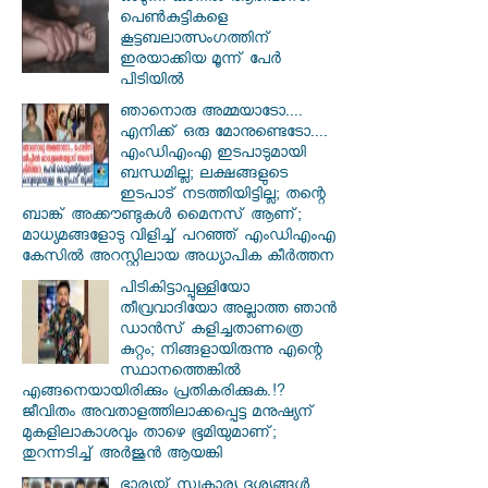
പെണ്‍കുട്ടികളെ
കൂട്ടബലാത്സംഗത്തിന്
ഇരയാക്കിയ മൂന്ന് പേര്‍
പിടിയില്‍
ഞാനൊരു അമ്മയാടോ....
എനിക്ക് ഒരു മോനുണ്ടെടോ....
എംഡിഎംഎ ഇടപാടുമായി
ബന്ധമില്ല; ലക്ഷങ്ങളുടെ
ഇടപാട് നടത്തിയിട്ടില്ല; തന്റെ
ബാങ്ക് അക്കൗണ്ടുകൾ മൈനസ് ആണ്;
മാധ്യമങ്ങളോടു വിളിച്ച് പറഞ്ഞ് എംഡിഎംഎ
കേസിൽ അറസ്റ്റിലായ അധ്യാപിക കീർത്തന
പിടികിട്ടാപ്പുള്ളിയോ
തീവ്രവാദിയോ അല്ലാത്ത ഞാൻ
ഡാൻസ് കളിച്ചതാണത്രെ
കുറ്റം; നിങ്ങളായിരുന്നു എന്റെ
സ്ഥാനത്തെങ്കിൽ
എങ്ങനെയായിരിക്കും പ്രതികരിക്കുക.!?
ജീവിതം അവതാളത്തിലാക്കപ്പെട്ട മനുഷ്യന്
മുകളിലാകാശവും താഴെ ഭൂമിയുമാണ്;
തുറന്നടിച്ച് അർജുൻ ആയങ്കി
ഭാര്യയ്ക്ക് സ്വകാര്യ ദൃശ്യങ്ങൾ