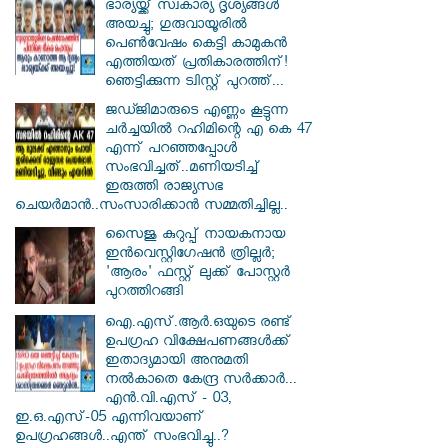
ഭാര്യയ്ക്ക് സ്വകാര്യ ദൃശ്യങ്ങൾ
അയച്ചു; ഗുരുവായൂരിൽ
പെൺവേഷം കെട്ടി കാമുകൻ
എത്തിയത് പ്രതികാരത്തിന്!
ഞെട്ടിക്കുന്ന ട്വിസ്റ്റ് പുറത്ത്...
ജഡ്ജിമാരുടെ എണ്ണം കൂട്ടുന്ന
ചർച്ചയിൽ റഹിമിന്റെ എ കെ 47
എന്ന് പറഞ്ഞപ്പോൾ
സംഭവിച്ചത്..മണിയടിച്ച്
ഇരുത്തി രാജ്യസഭ
ചെയർമാൻ..സംസാരിക്കാൻ സമ്മതിച്ചില്ല..
സൈജു കുറുപ്പ് നായകനായ
ഇൻവെസ്റ്റിഗേഷൻ ത്രില്ലർ;
'ആരം' ഫസ്റ്റ് ലുക്ക് പോസ്റ്റർ
പുറത്തിറങ്ങി
ഐ.എസ്.ആർ.ഒയുടെ രണ്ട്
ഉപഗ്രഹ വിക്ഷേപണങ്ങൾക്ക്
ഇതാദ്യമായി അനുമതി
നൽകാതെ കേന്ദ്ര സർക്കാർ...
എൻ.വി.എസ് - 03,
ഇ.ഒ.എസ്-05 എന്നിവയാണ്
ഉപഗ്രഹങ്ങൾ..എന്ത് സംഭവിച്ചു..?