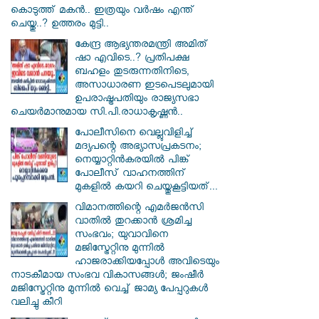
കൊടുത്ത് മകൻ.. ഇത്രയും വർഷം എന്ത്
ചെയ്തു..? ഉത്തരം മുട്ടി..
കേന്ദ്ര ആഭ്യന്തരമന്ത്രി അമിത്
ഷാ എവിടെ..? പ്രതിപക്ഷ
ബഹളം തുടരുന്നതിനിടെ,
അസാധാരണ ഇടപെടലുമായി
ഉപരാഷ്ട്രപതിയും രാജ്യസഭാ
ചെയർമാനുമായ സി.പി.രാധാകൃഷ്ണൻ..
പോലീസിനെ വെല്ലുവിളിച്ച്
മദ്യപന്റെ അഭ്യാസപ്രകടനം;
നെയ്യാറ്റിൻകരയിൽ പിങ്ക്
പോലീസ് വാഹനത്തിന്
മുകളിൽ കയറി ചെയ്തുകൂട്ടിയത്...
വിമാനത്തിന്റെ എമർജൻസി
വാതിൽ തുറക്കാൻ ശ്രമിച്ച
സംഭവം; യുവാവിനെ
മജിസ്ട്രേറ്റിനു മുന്നിൽ
ഹാജരാക്കിയപ്പോൾ അവിടെയും
നാടകീമായ സംഭവ വികാസങ്ങൾ; ജംഷീർ
മജിസ്ട്രേറ്റിനു മുന്നിൽ വെച്ച് ജാമ്യ പേപ്പറുകൾ
വലിച്ചു കീറി