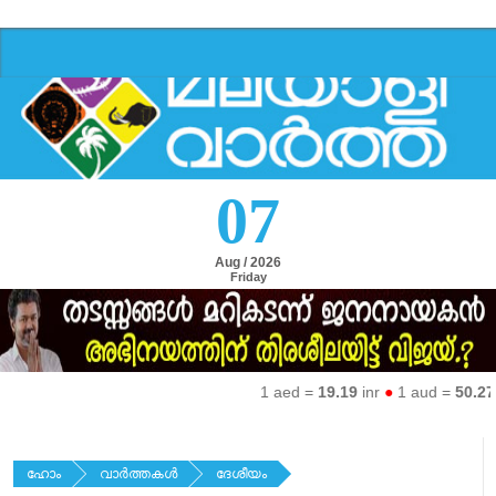
07
Aug / 2026
Friday
1 aed =
19.19
inr
●
1 aud =
50.27
inr
ഹോം
വാര്‍ത്തകള്‍
ദേശീയം