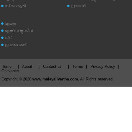
സ്‌പെഷ്യല്‍
പ്രവാസി
യുവത
എക്‌സ്‌ക്ലൂസീവ്
വീട്
ഇ അഹമ്മദ്‌
Home
|
About
|
Contact us
|
Terms
|
Privacy Policy
|
Grievance
Copyright © 2026
www.malayalivartha.com
. All Rights reserved.