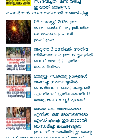
സംഭവിച്ചത്..മണിയടിച്ച്
ഇരുത്തി രാജ്യസഭ
ചെയർമാൻ..സംസാരിക്കാൻ സമ്മതിച്ചില്ല..
06 ഓഗസ്റ്റ് 2026: ഈ
രാശിക്കാർക്ക് അപ്രതീക്ഷിത
ധനയോഗവും പദവി
ഉയർച്ചയും! |
അടുത്ത 3 മണിക്കൂർ അതീവ
നിർണായകം; ഈ ജില്ലകളിൽ
റെഡ് അലർട്ട്: പുതിയ
രോഗഭീതിയും...
ഭാര്യയ്ക്ക് സ്വകാര്യ ദൃശ്യങ്ങൾ
അയച്ചു; ഗുരുവായൂരിൽ
പെൺവേഷം കെട്ടി കാമുകൻ
എത്തിയത് പ്രതികാരത്തിന്!
ഞെട്ടിക്കുന്ന ട്വിസ്റ്റ് പുറത്ത്...
ഞാനൊരു അമ്മയാടോ....
എനിക്ക് ഒരു മോനുണ്ടെടോ....
എംഡിഎംഎ ഇടപാടുമായി
ബന്ധമില്ല; ലക്ഷങ്ങളുടെ
ഇടപാട് നടത്തിയിട്ടില്ല; തന്റെ