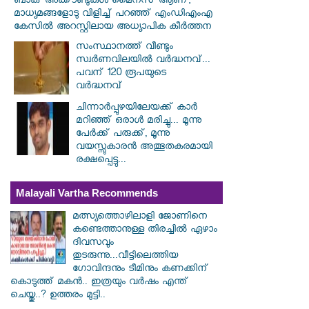
ബാങ്ക് അക്കൗണ്ടുകൾ മൈനസ് ആണ്;
മാധ്യമങ്ങളോടു വിളിച്ച് പറഞ്ഞ് എംഡിഎംഎ
കേസിൽ അറസ്റ്റിലായ അധ്യാപിക കീർത്തന
സംസ്ഥാനത്ത് വീണ്ടും
സ്വർണവിലയിൽ വർദ്ധനവ്...
പവന് 120 രൂപയുടെ
വർദ്ധനവ്
ചിന്നാർപ്പുഴയിലേയക്ക് കാർ
മറിഞ്ഞ് ഒരാൾ മരിച്ചു... മൂന്നു
പേർക്ക് പരുക്ക്, മൂന്നു
വയസ്സുകാരൻ അത്ഭുതകരമായി
രക്ഷപ്പെട്ടു...
Malayali Vartha Recommends
മത്സ്യത്തൊഴിലാളി ജോണിനെ
കണ്ടെത്താനുള്ള തിരച്ചിൽ ഏഴാം
ദിവസവും
തുടരുന്നു...വീട്ടിലെത്തിയ
ഗോവിന്ദനും ടീമിനും കണക്കിന്
കൊടുത്ത് മകൻ.. ഇത്രയും വർഷം എന്ത്
ചെയ്തു..? ഉത്തരം മുട്ടി..