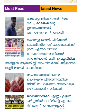
Most Read
latest News
രക്ഷാപ്രവര്‍ത്തനത്തിനിടെ
മരിച്ച രാജേഷിന്റെ
മൃതദേഹത്തോട്
അനാദരവെന്ന് പരാതി
ധൈര്യമുണ്ടേൽ പിടിക്കാൻ
പൊലീസിനോട് പറഞ്ഞവർക്ക്
ഇനി എന്താ വരാൻ
പോകുന്നതെന്നു നിങ്ങൾ
നോക്കിയാൽ മതി; വെല്ലുവിളിച്ച
അർജുൻ ആയങ്കിയ്ക്ക് മറുപടിയുമായി ആഭ്യന്തര
മന്ത്രി രമേശ് ചെന്നിത്തല
സംസ്ഥാനത്ത് ക്ഷേമ
പെൻഷൻ വിതരണത്തിൽ
നിന്ന് സഹകരണ ബാങ്കുകളെ
ഒഴിവാക്കാൻ സർക്കാർ
ജഡ്ജിമാരുടെ എണ്ണം കൂട്ടുന്ന
ചർച്ചയിൽ റഹിമിന്റെ എ കെ
47 എന്ന് പറഞ്ഞപ്പോൾ