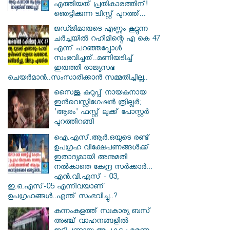
എത്തിയത് പ്രതികാരത്തിന്!
ഞെട്ടിക്കുന്ന ട്വിസ്റ്റ് പുറത്ത്...
ജഡ്ജിമാരുടെ എണ്ണം കൂട്ടുന്ന
ചർച്ചയിൽ റഹിമിന്റെ എ കെ 47
എന്ന് പറഞ്ഞപ്പോൾ
സംഭവിച്ചത്..മണിയടിച്ച്
ഇരുത്തി രാജ്യസഭ
ചെയർമാൻ..സംസാരിക്കാൻ സമ്മതിച്ചില്ല..
സൈജു കുറുപ്പ് നായകനായ
ഇൻവെസ്റ്റിഗേഷൻ ത്രില്ലർ;
'ആരം' ഫസ്റ്റ് ലുക്ക് പോസ്റ്റർ
പുറത്തിറങ്ങി
ഐ.എസ്.ആർ.ഒയുടെ രണ്ട്
ഉപഗ്രഹ വിക്ഷേപണങ്ങൾക്ക്
ഇതാദ്യമായി അനുമതി
നൽകാതെ കേന്ദ്ര സർക്കാർ...
എൻ.വി.എസ് - 03,
ഇ.ഒ.എസ്-05 എന്നിവയാണ്
ഉപഗ്രഹങ്ങൾ..എന്ത് സംഭവിച്ചു..?
കുന്നംകുളത്ത് സ്വകാര്യ ബസ്
അഞ്ച് വാഹനങ്ങളിൽ