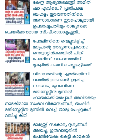
കേന്ദ്ര ആഭ്യന്തരമന്ത്രി അമിത്
ഷാ എവിടെ..? പ്രതിപക്ഷ
ബഹളം തുടരുന്നതിനിടെ,
അസാധാരണ ഇടപെടലുമായി
ഉപരാഷ്ട്രപതിയും രാജ്യസഭാ
ചെയർമാനുമായ സി.പി.രാധാകൃഷ്ണൻ..
പോലീസിനെ വെല്ലുവിളിച്ച്
മദ്യപന്റെ അഭ്യാസപ്രകടനം;
നെയ്യാറ്റിൻകരയിൽ പിങ്ക്
പോലീസ് വാഹനത്തിന്
മുകളിൽ കയറി ചെയ്തുകൂട്ടിയത്...
വിമാനത്തിന്റെ എമർജൻസി
വാതിൽ തുറക്കാൻ ശ്രമിച്ച
സംഭവം; യുവാവിനെ
മജിസ്ട്രേറ്റിനു മുന്നിൽ
ഹാജരാക്കിയപ്പോൾ അവിടെയും
നാടകീമായ സംഭവ വികാസങ്ങൾ; ജംഷീർ
മജിസ്ട്രേറ്റിനു മുന്നിൽ വെച്ച് ജാമ്യ പേപ്പറുകൾ
വലിച്ചു കീറി
ഭാര്യയ്ക്ക് സ്വകാര്യ ദൃശ്യങ്ങൾ
അയച്ചു; ഗുരുവായൂരിൽ
പെൺവേഷം കെട്ടി കാമുകൻ