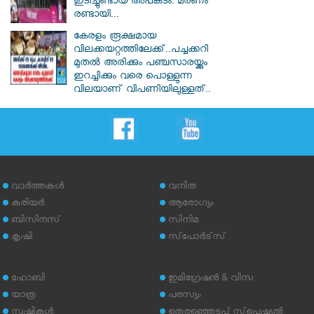
ഇടിച്ചുണ്ടായ അപകടം: മരണം
രണ്ടായി...
കേരളം രൂക്ഷമായ
വിലക്കയറ്റത്തിലേക്ക്..പച്ചക്കറി
മുതൽ അരിക്കും പഞ്ചസാരയ്ക്കും
ഇറച്ചിക്കും വരെ പൊള്ളുന്ന
വിലയാണ് വിപണിയിലുള്ളത്..
വാര്‍ത്തകള്‍
വനിത
കരിയര്‍
ആരോഗ്യം
ബിസിനസ്
സിനിമ
കൃഷി
സ്‌പോര്‍ട്‌സ്
ഹോബി
ഇമിഗ്രേഷന്‍ & വിസ
യാത്ര
പരസ്യം
സൃഷ്ടികള്‍
തെരഞ്ഞെടുപ്പ് സ്‌പെഷ്യല്‍